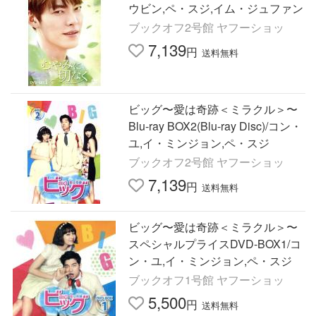
ウビン,ペ・スジ,イム・ジュファン
ブックオフ2号館 ヤフーショッ
7,139
円
送料無料
ビッグ〜愛は奇跡＜ミラクル＞〜
Blu-ray BOX2(Blu-ray Disc)/コン・
ユ,イ・ミンジョン,ペ・スジ
ブックオフ2号館 ヤフーショッ
7,139
円
送料無料
ビッグ〜愛は奇跡＜ミラクル＞〜
スペシャルプライスDVD-BOX1/コ
ン・ユ,イ・ミンジョン,ペ・スジ
ブックオフ1号館 ヤフーショッ
5,500
円
送料無料