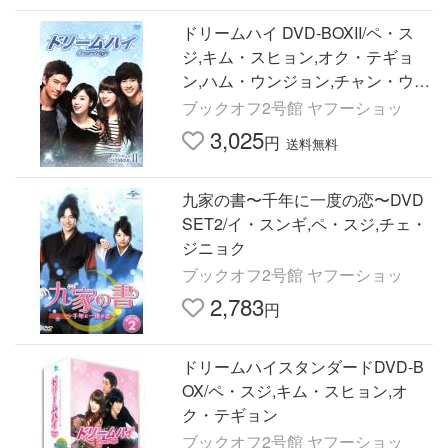
ドリームハイ DVD-BOXII/ペ・ス
ジ,キム・スヒョン,オク・テギョ
ン,ハム・ウンジョン,チャン・ウヨ
ン,
ブックオフ2号館 ヤフーショッ
3,025
円
送料無料
九家の書〜千年に一度の恋〜DVD
SET2/イ・スンギ,ペ・スジ,チェ・
ジニョク
ブックオフ2号館 ヤフーショッ
2,783
円
ドリームハイスタンダードDVD-B
OX/ペ・スジ,キム・スヒョン,オ
ク・テギョン
ブックオフ2号館 ヤフーショッ