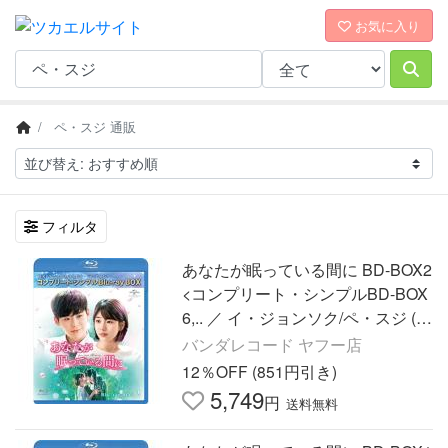
お気に入り
ペ・スジ 通販
フィルタ
あなたが眠っている間に BD-BOX2
<コンプリート・シンプルBD-BOX
6,.. ／ イ・ジョンソク/ペ・スジ (Bl
u-ray)
バンダレコード ヤフー店
12％OFF (851円引き)
5,749
円
送料無料