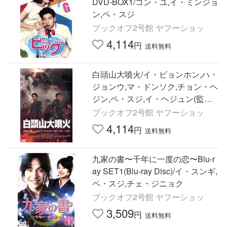
DVD-BOX1/コン・ユ,イ・ミンジョ
ン,ペ・スジ
ブックオフ2号館 ヤフーショッ
4,114
円
送料無料
白頭山大噴火/イ・ビョンホン,ハ・
ジョンウ,マ・ドンソク,チョン・ヘ
ジン,ペ・スジ,イ・ヘジュン(監督),
キム・ビョンソ(監督)
ブックオフ2号館 ヤフーショッ
4,114
円
送料無料
九家の書〜千年に一度の恋〜Blu-r
ay SET1(Blu-ray Disc)/イ・スンギ,
ペ・スジ,チェ・ジニョク
ブックオフ2号館 ヤフーショッ
3,509
円
送料無料