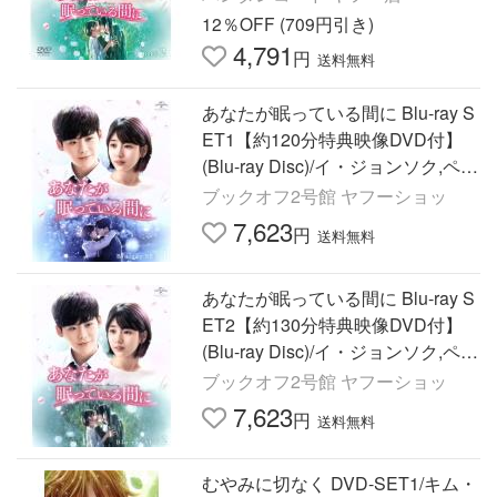
12％OFF (709円引き)
4,791
円
送料無料
あなたが眠っている間に Blu-ray S
ET1【約120分特典映像DVD付】
(Blu-ray Disc)/イ・ジョンソク,ペ・
スジ
ブックオフ2号館 ヤフーショッ
7,623
円
送料無料
あなたが眠っている間に Blu-ray S
ET2【約130分特典映像DVD付】
(Blu-ray Disc)/イ・ジョンソク,ペ・
スジ
ブックオフ2号館 ヤフーショッ
7,623
円
送料無料
むやみに切なく DVD-SET1/キム・