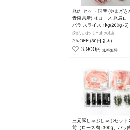
豚肉 セット 国産 (やまざ
青森県産) 豚ロース 豚肩ロ
バラ スライス 1kg(200g×5)
BQ バーベキュー 焼き肉 
肉のいわまYahoo!店
すき焼き
2％OFF (80円引き)
3,900
円
送料無料
三元豚しゃぶしゃぶセット 
前（ロース肉×300g、バラ肉