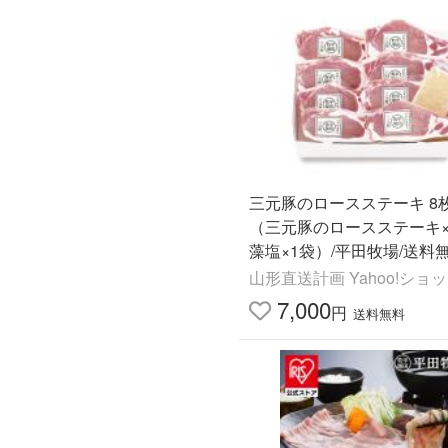
三元豚のロースステーキ 8
（三元豚のロースステーキ×
藻塩×1袋）/平田牧場/送料無
の日 お中元
山形直送計画 Yahoo!ショ
7,000
円
送料無料