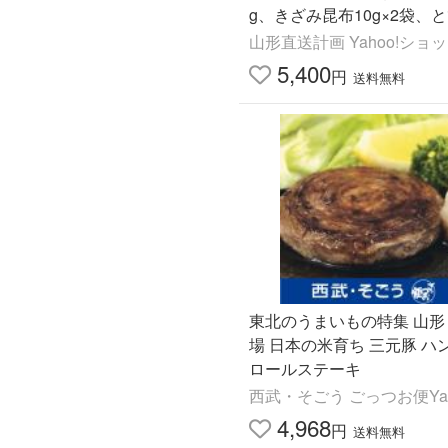
g、きざみ昆布10g×2袋、
のだし50ml×4袋）/平田牧
山形直送計画 Yahoo!ショ
無料/父の日 お中元
5,400
円
送料無料
東北のうまいもの特集 山形
場 日本の米育ち 三元豚 ハ
ロールステーキ
西武・そごう ごっつお便Yah
4,968
円
送料無料