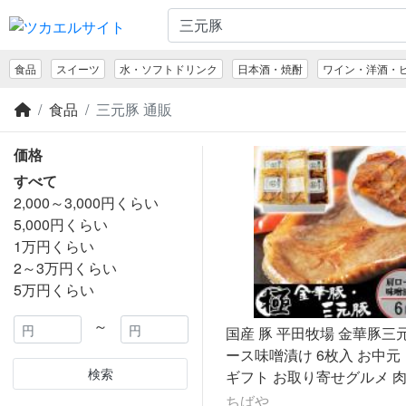
食品
スイーツ
水・ソフトドリンク
日本酒・焼酎
ワイン・洋酒・
食品
三元豚 通販
価格
すべて
2,000～3,000円くらい
5,000円くらい
1万円くらい
2～3万円くらい
5万円くらい
～
国産 豚 平田牧場 金華豚三
ース味噌漬け 6枚入 お中元
検索
ギフト お取り寄せグルメ 肉
ギフト 金華豚 Ｈ冷蔵 和風
ちばや