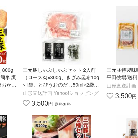
800g
三元豚しゃぶしゃぶセット 2人前
三元豚特製味噌
で簡単 調
（ロース肉×300g、きざみ昆布10g
平田牧場/送料
凍おかず
×1袋、とびうおのだし50ml×2袋）/
山形直送計画 
買
平田牧場/送料無料/父の日 お中元
山形直送計画 Yahoo!ショッピング
3,500
円
3,500
円
送料無料