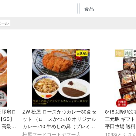
ビール
元豚肩ロ
ZW 松屋 ロースかつカレー30食セ
8/18以降順
【SS】
ット （ロースかつ×10 オリジナル
三元豚 ギフトセ
 高級
カレー×10 牛めしの具（プレミア
平田牧場 送料
惣菜
ム仕様）×10） 非常食
ベーコン 生ハム 味
松屋フードコートヤフー店
1093(とくさん)