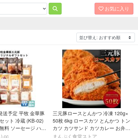
お気に入り
次発送予定 平牧 金華豚
三元豚ロースとんかつ 冷凍 120g×
ット 冷蔵 (KB-02)
50枚 6kg ロースカツ とんかつ トン
無料 ソーセージ ハム
カツ カツサンド カツカレー お弁当
噌漬 お中元 夏
のおかず 時短調理 カツ丼 三元豚
.cc
まんぷく食堂ストア