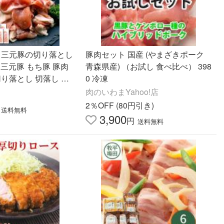
産 三元豚の切り落とし
豚肉セット 国産 (やまざきポーク
肉
青森県産) （お試し 食べ比べ） 398
切り落とし 切落し 大
0 冷凍
しゃぶしゃぶ 小間切れ
肉のいわまYahoo!店
2％OFF (80円引き)
送料無料
3,900
円
送料無料