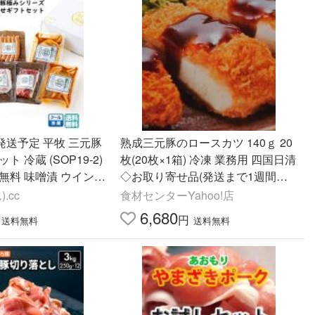
次発送予定 平牧 三元豚
熟成三元豚のロースカツ 140ｇ 20
 冷蔵 (SOP19-2)
枚(20枚×1箱) 冷凍 業務用 四国日清
無料 味噌漬 ウインナ
◇お取り寄せ品(発送まで1週間の
元 夏ギフ
場合あり) 関東近県送料無料
.cc
食材センターYahoo!店
6,680
円
送料無料
送料無料