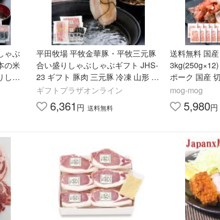
 しゃぶ
平田牧場 平牧金華豚・平牧三元豚
送料無料 国
日本の米
合い盛りしゃぶしゃぶギフト JHS-
3kg(250g×12) 三元豚 もち豚 豚
りしゃ
23 ギフト 豚肉 三元豚 冷凍 山形 ご
ポーク 国産 
株式会社
挨拶 お礼 お祝い お返し 内祝い
容量 小分け 
ギフトプラザオンライン
mog-mog
こま切れ 爆買
6,361
5,980
円
円
送料無料