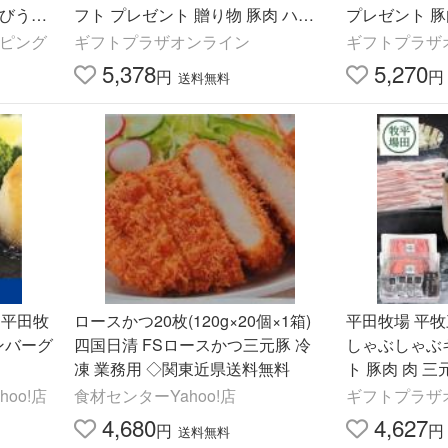
とびうお
フト プレゼント 贈り物 豚肉 ハン
プレゼント 豚
場/送料
バーグ ステーキ お祝い 内祝い
簡単調理 お祝
ッピング
ギフトプラザオンライン
ギフトプラザ
5,378
5,270
円
円
送料無料
 平田牧
ロースかつ20枚(120g×20個×1箱)
平田牧場 平
ンバーグ
四国日清 FSロースかつ三元豚 冷
しゃぶしゃぶギフ
凍 業務用 ◇関東近県送料無料
ト 豚肉 肉 三
直送 ご挨拶 
oo!店
食材センターYahoo!店
ギフトプラザ
4,680
4,627
円
円
送料無料