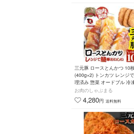
三元豚 ロースとんかつ 10枚 
(400g×2) トンカツ レンジ
理済み 惣菜 オードブル 冷
弁当 お得用 ＊当日発送 爆
お肉のしゃぶまる
4,280
円
送料無料