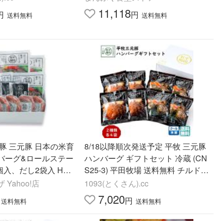
2】
冷凍惣菜 送料無料
11,118
円
円
送料無料
送料無料
豚 三元豚 日本の米育
8/18以降順次発送予定 平牧 三元豚
バーグ&ロールステー
ハンバーグ ギフトセット 冷蔵 (CN
個入、だし2袋入 HSF
S25-3) 平田牧場 送料無料 チルド
社平田牧場 (代引不可)
レトルト お中元 夏ギフト 【B02】
Yahoo!店
1093(とくさん).cc
7,020
円
送料無料
送料無料