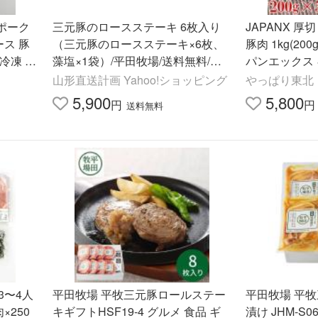
きポーク
三元豚のロースステーキ 6枚入り
JAPANX 厚
ース 豚
（三元豚のロースステーキ×6枚、
豚肉 1kg(20
 冷凍 (B
藻塩×1袋）/平田牧場/送料無料/父
パンエックス 
焼き肉）
の日 お中元
元 かつ丼 
山形直送計画 Yahoo!ショッピング
やっぱり東北
5,900
5,800
円
円
送料無料
3〜4人
平田牧場 平牧三元豚ロールステー
平田牧場 平
×250
キギフトHSF19-4 グルメ 食品 ギ
漬け JHM-S