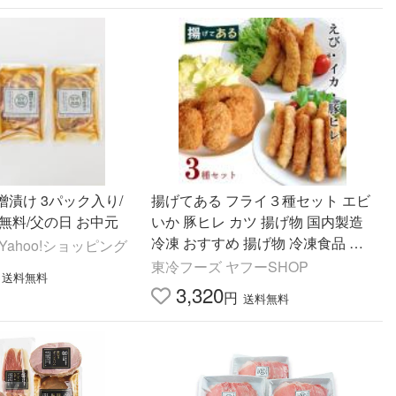
漬け 3パック入り/
揚げてある フライ３種セット エビ
無料/父の日 お中元
いか 豚ヒレ カツ 揚げ物 国内製造
冷凍 おすすめ 揚げ物 冷凍食品 セ
Yahoo!ショッピング
ット 車えび
東冷フーズ ヤフーSHOP
送料無料
3,320
円
送料無料