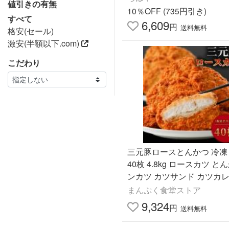
値引きの有無
10％OFF (735円引き)
すべて
6,609
円
送料無料
格安(セール)
激安(半額以下.com)
こだわり
三元豚ロースとんかつ 冷凍 1
40枚 4.8kg ロースカツ と
ンカツ カツサンド カツカレ
当のおかず 時短調理 カツ丼
まんぷく食堂ストア
冷凍惣菜 送料無料
9,324
円
送料無料