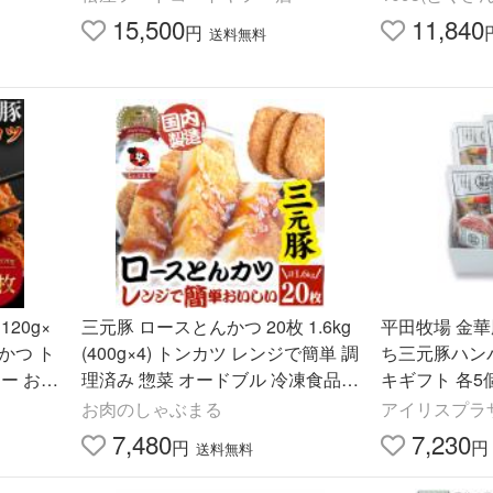
ギフト 【B0
15,500
11,840
円
送料無料
20g×
三元豚 ロースとんかつ 20枚 1.6kg
平田牧場 金華
んかつ ト
(400g×4) トンカツ レンジで簡単 調
ち三元豚ハン
ー お弁
理済み 惣菜 オードブル 冷凍食品
キギフト 各5
 三元豚
おかず 弁当 お得用 ＊当日発送 爆
19-9 株式会
お肉のしゃぶまる
アイリスプラザ 
買
(TD)
7,480
7,230
円
円
送料無料