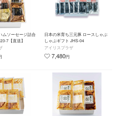
ハムソーセージ詰合
日本の米育ち三元豚 ロースしゃぶ
23-7【直送】
しゃぶギフト JHS-04
ザ
アイリスプラザ
7,480
円
円