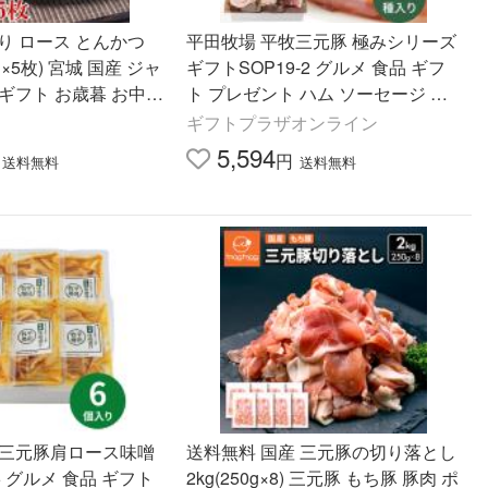
切り ロース とんかつ
平田牧場 平牧三元豚 極みシリーズ
0g×5枚) 宮城 国産 ジャ
ギフトSOP19-2 グルメ 食品 ギフ
ギフト お歳暮 お中
ト プレゼント ハム ソーセージ 肉
トンカツ
加工品 ウインナー 詰め合わせ
ギフトプラザオンライン
5,594
円
送料無料
送料無料
牧三元豚肩ロース味噌
送料無料 国産 三元豚の切り落とし
06 グルメ 食品 ギフト
2kg(250g×8) 三元豚 もち豚 豚肉 ポ