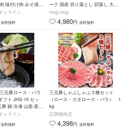
肉 味付け肉 みそ漬け
ーク 国産 切り落とし 切落し 大容
い 内祝い お礼
量 小分け しゃぶしゃぶ 小間切れ
オンライン
mog-mog
こま切れ 爆買
4,980
円
送料無料
送料無料
牧三元豚ロース・バラ
三元豚しゃぶしゃぶ３種セット
ト JHS-15 セッ
（ロース・カタロース・バラ） 1
元豚 鍋 冷凍 山形 産地
kg
お返し お祝い
オンライン
広岡精肉店
4,398
円
送料無料
送料無料