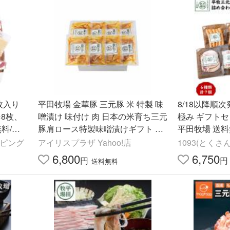
枚入り
平田牧場 金華豚 三元豚 米 特製 味
8/18以降順
8枚、
噌漬け 味付け 肉 日本の米育ち三元
極み ギフトセット
料/父
豚肩ロース特製味噌漬けギフト 8
平田牧場 送料
枚入 JHM-S08 株式会社平田牧場
ー ベーコン 生ハム お中
ッピング
アイリスプラザ Yahoo!店
1093(とくさん)
(代引不可) (TD)
ト 【B02】
6,800
6,750
円
円
送料無料