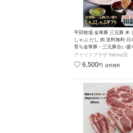
平田牧場 金華豚 三元豚 米
しゃぶ だし 肉 送料無料 
育ち金華豚・三元豚合い盛
ぶしゃぶギフト JHS-37 
アイリスプラザ Yahoo!店
平田牧場 (代引不可) (TD)
6,500
円
送料無料