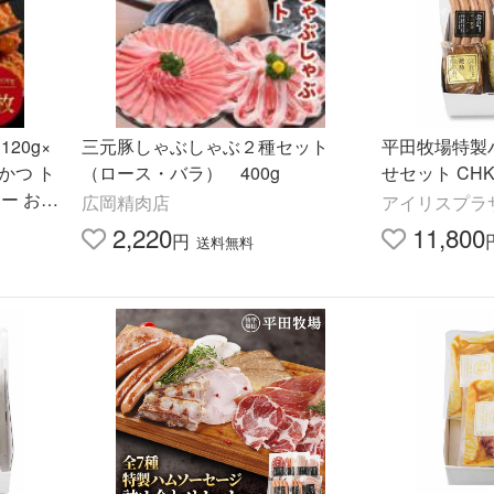
20g×
三元豚しゃぶしゃぶ２種セット
平田牧場特製
んかつ ト
（ロース・バラ） 400g
せセット CHK
ー お弁
広岡精肉店
アイリスプラ
 三元豚
2,220
11,800
円
送料無料