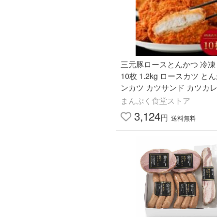
三元豚ロースとんかつ 冷凍 1
10枚 1.2kg ロースカツ と
ンカツ カツサンド カツカレ
当のおかず 時短調理 カツ丼
まんぷく食堂ストア
冷凍惣菜 送料無料
3,124
円
送料無料