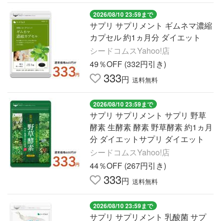
2026/08/10 23:59まで
サプリ サプリメント ギムネマ濃縮
カプセル 約1ヵ月分 ダイエット
シードコムスYahoo!店
49％OFF (332円引き)
333
円
送料無料
2026/08/10 23:59まで
サプリ サプリメント サプリ 野草
酵素 生酵素 酵素 野草酵素 約1ヵ月
分 ダイエットサプリ ダイエット
シードコムスYahoo!店
44％OFF (267円引き)
333
円
送料無料
2026/08/10 23:59まで
サプリ サプリメント 乳酸菌 サプ