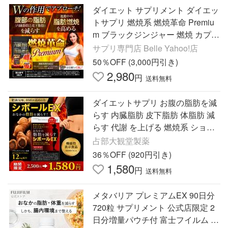
ダイエット サプリメント ダイエッ
トサプリ 燃焼系 燃焼革命 Premiu
m ブラックジンジャー 燃焼 カプサ
イシン
サプリ専門店 Belle Yahoo!店
50％OFF (3,000円引き)
2,980
円
送料無料
ダイエットサプリ お腹の脂肪を減
らす 内臓脂肪 皮下脂肪 体脂肪 減
らす 代謝 を上げる 燃焼系 ショウ
ガオール サプリ シボールＥＸ 30
占部大観堂製薬
日分 漢方 の老舗 製造
36％OFF (920円引き)
1,580
円
送料無料
メタバリア プレミアムEX 90日分
720粒 サプリメント 公式店限定 2
日分増量パウチ付 富士フイルム 公