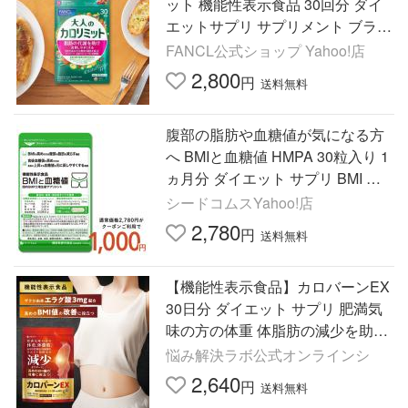
ット 機能性表示食品 30回分 ダイ
エットサプリ サプリメント ブラッ
クジンジャー 健康食品 ファンケル
FANCL公式ショップ Yahoo!店
FANCL 公式
2,800
円
送料無料
腹部の脂肪や血糖値が気になる方
へ BMIと血糖値 HMPA 30粒入り 1
ヵ月分 ダイエット サプリ BMI 血
糖値 脂肪 食後血糖値
シードコムスYahoo!店
2,780
円
送料無料
【機能性表示食品】カロバーンEX
30日分 ダイエット サプリ 肥満気
味の方の体重 体脂肪の減少を助け
る
悩み解決ラボ公式オンラインシ
2,640
円
送料無料