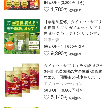
カプサイシン
64％OFF (3,200円引き)
1,780
円
送料無料
【薬剤師監修】ダイエットサプリ
血糖値 サプリ ダイエット サプリ
内臓脂肪 茶 カテキン サラシア イ
ヌリン 食後血糖値 桑の葉&茶カテ
和漢の森
キンの恵み 3袋
55％OFF (11,550円引き)
9,390
円
送料無料
ダイエットサプリ エラグ酸 通常の
2倍量 肥満気味の方の体重 体脂肪
ウエスト周囲径 の減少をサポート
機能性表示食品 日本製 30粒 30日
モノコーポレーション
分 3袋セット
56％OFF (6,800円引き)
5,140
円
送料無料