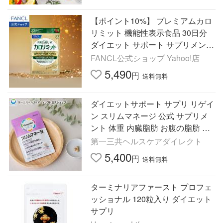
【ポイント10%】 プレミアムカロ
リミット 機能性表示食品 30日分
ダイエット サポート サプリメント
キトサン サプリ 健康食品 ファン
FANCL公式ショップ Yahoo!店
ケル FANCL 公式
5,490
円
送料無料
ダイエットサポート サプリ リゲイ
ン スリムマネージ 公式 サプリメ
ント 体重 内臓脂肪 お腹の脂肪 BM
I改善 機能性表示食品 男性 女性 お
第一三共ヘルスケアダイレクト
腹 対策 爆買
5,400
円
送料無料
ターミナリアファースト プロフェ
ッショナル 120粒入り ダイエット
サプリ