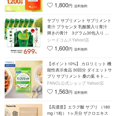
1,800
円
送料無料
サプリ サプリメント サプリメント
青汁 プラセンタ 乳酸菌入り青汁
輝きの青汁 3グラム30包入り 大
麦若葉青汁 青汁 青汁 国産 野菜 ダ
シードコムスYahoo!店
イエット
1,600
円
送料無料
【ポイント10%】 カロリミット 機
能性表示食品 30回分 ダイエットサ
プリ サプリメント 桑の葉 キトサ
ン カロリー ファンケル 健康食品 F
FANCL公式ショップ Yahoo!店
ANCL 公式
1,563
円
送料無料
【高濃度】エラグ酸 サプリ （180
mg / 1粒） 1ヶ月分 ザクロエキス