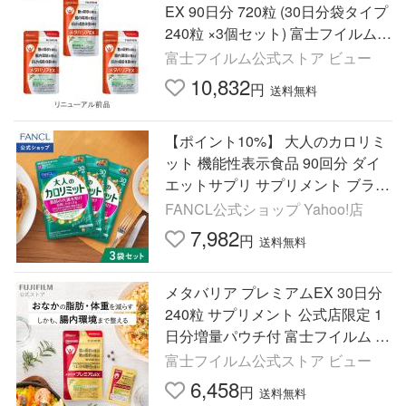
EX 90日分 720粒 (30日分袋タイプ
240粒 ×3個セット) 富士フイルム
機能性表示食品
富士フイルム公式ストア ビュー
10,832
円
送料無料
【ポイント10%】 大人のカロリミ
ット 機能性表示食品 90回分 ダイ
エットサプリ サプリメント ブラッ
クジンジャー 健康食品 ファンケル
FANCL公式ショップ Yahoo!店
FANCL 公式
7,982
円
送料無料
メタバリア プレミアムEX 30日分
240粒 サプリメント 公式店限定 1
日分増量パウチ付 富士フイルム 公
式 機能性表示食品 メタバリアプレ
富士フイルム公式ストア ビュー
ミアムEX
6,458
円
送料無料