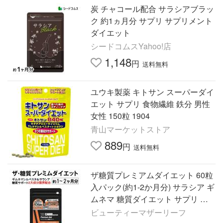
炭 チャコール配合 サラシアブラッ
ク 約1ヵ月分 サプリ サプリメント
ダイエット
シードコムスYahoo!店
1,148
円
送料無料
ユウキ製薬 キトサン スーパーダイ
エット サプリ 食物繊維 鉄分 男性
女性 150粒 1904
青山マーケットストア
889
円
送料無料
ザ糖質プレミアムダイエット 60粒
入パック(約1-2か月分) サラシア ギ
ムネマ 糖質ダイエット サプリ 糖
質制限 日本製
ビューティーマザーリーフ