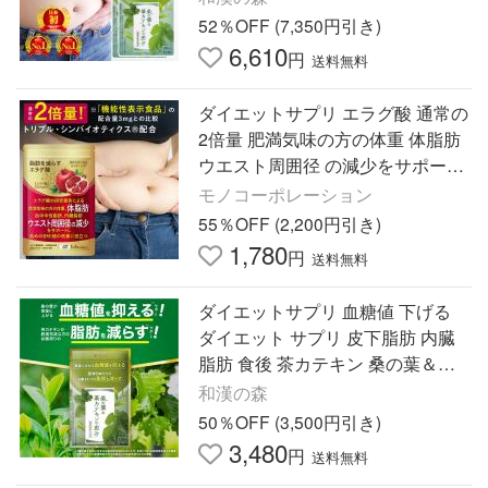
茶カテキンの恵み 2袋
52％OFF (7,350円引き)
6,610
円
送料無料
ダイエットサプリ エラグ酸 通常の
2倍量 肥満気味の方の体重 体脂肪
ウエスト周囲径 の減少をサポート
機能性表示食品 日本製 30粒
モノコーポレーション
55％OFF (2,200円引き)
1,780
円
送料無料
ダイエットサプリ 血糖値 下げる
ダイエット サプリ 皮下脂肪 内臓
脂肪 食後 茶カテキン 桑の葉＆茶
カテキンの恵み 和漢の森
和漢の森
50％OFF (3,500円引き)
3,480
円
送料無料