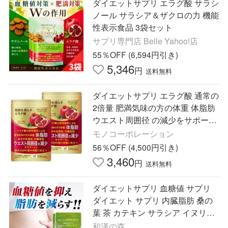
ダイエットサプリ エラグ酸 サラシ
ノール サラシア＆ザクロの力 機能
性表示食品 3袋セット
サプリ専門店 Belle Yahoo!店
55％OFF (6,594円引き)
5,346
円
送料無料
ダイエットサプリ エラグ酸 通常の
2倍量 肥満気味の方の体重 体脂肪
ウエスト周囲径 の減少をサポート
機能性表示食品 日本製 30粒 30日
モノコーポレーション
分 2袋セット
56％OFF (4,500円引き)
3,460
円
送料無料
ダイエットサプリ 血糖値 サプリ
ダイエット サプリ 内臓脂肪 桑の
葉 茶 カテキン サラシア イヌリン
食後血糖値 サプリメント 桑の葉&
和漢の森