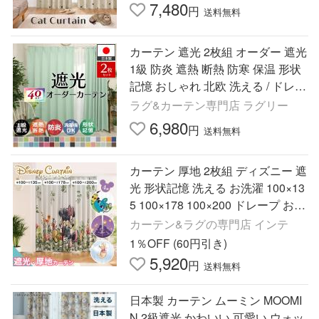
7,480
円
送料無料
カーテン 遮光 2枚組 オーダー 遮光
1級 防炎 遮熱 断熱 防寒 保温 形状
記憶 おしゃれ 北欧 洗える / ドレー
プカーテン フローラル 両開き 2枚
ラグ&カーテン専門店 ラグリー
セット
6,980
円
送料無料
カーテン 厚地 2枚組 ディズニー 遮
光 形状記憶 洗える お洗濯 100×13
5 100×178 100×200 ドレープ おし
ゃれ かわいい 2枚セット
カーテン&ラグの専門店 インテ
1％OFF (60円引き)
5,920
円
送料無料
日本製 カーテン ムーミン MOOMI
N 2級遮光 かわいい 可愛い ウォッ