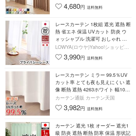
ン 新生活 代引不可
4,680
円
送料無料
レースカーテン 1枚組 遮光 遮熱 断
熱 省エネ 保温 UVカット 防炎 ウ
ォッシャブル 洗濯可 おしゃれ 幅1
00 幅125 幅150 ミラー 高さ調節
LOWYA(ロウヤ)Yahoo!ショッピン
日本製
グ店
3,990
円
送料無料
レースカーテン ミラー 99.5％UV
カット率 とても夜も見えにくい 遮
像 断熱 遮熱 4263ホワイト 幅100c
m2枚組 幅150・200cm1枚入り カ
カーテン通販 カーテン天国
ーテン 安い 送料無料 在庫品
3,982
円
送料無料
カーテン 遮光 1枚 オーダー 遮光1
級 防炎 遮熱 断熱 防寒 保温 形状記