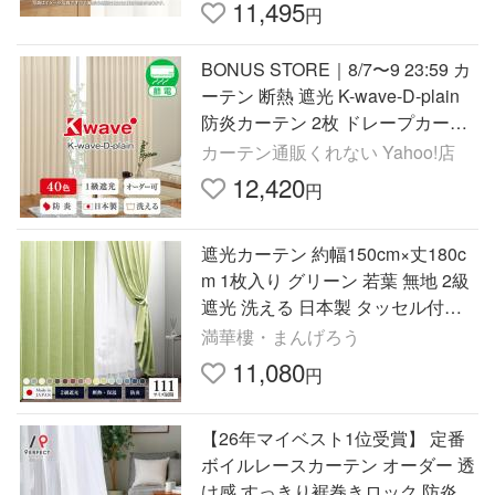
11,495
円
BONUS STORE｜8/7〜9 23:59 カ
ーテン 断熱 遮光 K-wave-D-plain
防炎カーテン 2枚 ドレープカーテ
ン 幅100cm×丈80cm〜250cm
カーテン通販くれない Yahoo!店
12,420
円
遮光カーテン 約幅150cm×丈180c
m 1枚入り グリーン 若葉 無地 2級
遮光 洗える 日本製 タッセル付き
防炎 遮熱 形状記憶 TEIJIN
満華樓・まんげろう
11,080
円
【26年マイベスト1位受賞】 定番
ボイルレースカーテン オーダー 透
け感 すっきり裾巻きロック 防炎