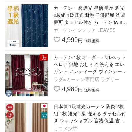
カーテン 一級遮光 星柄 星座 遮光
2枚組 1級遮光 断熱 子供部屋 洗濯
機可 タッセル付き カーテン twinkl
e（トゥインクル）
カーテンインテリア LEAVES
4,990
円
送料無料
カーテン 1枚 オーダー ベルベット
ベロア 無地 おしゃれ 洗える エレ
ガント アンティーク ヴィンテージ
北欧 断熱 / シャビーベルベット 片
ラグ&カーテン専門店 ラグリー
開き
4,980
円
送料無料
日本製 1級遮光カーテン 防炎 2枚
組 1枚 遮光 1級 洗える タッセル付
き ウォッシャブル 遮熱 保温 省エ
ネ 節電 ドレープカーテン カーテ
リコメン堂