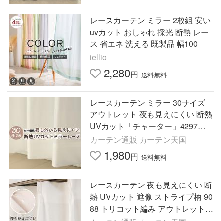
レースカーテン ミラー 2枚組 安い
uvカット おしゃれ 採光 断熱 レー
ス 省エネ 洗える 既製品 幅100
iellio
2,280
円
送料無料
レースカーテン ミラー 30サイズ
アウトレット 夜も見えにくい 断熱
UVカット「チャーター」4297ホ
ワイト 幅100cm2枚組/幅150・200
カーテン通販 カーテン天国
cm1枚入 安い 送料無料 在庫品
1,980
円
送料無料
レースカーテン 夜も見えにくい 断
熱 UVカット 遮像 ストライプ柄 90
88 トリコット編み アウトレット
送料無料 在庫品