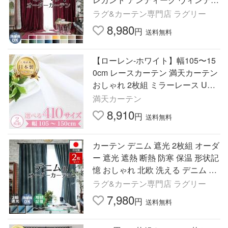
ジ 北欧 断熱 / シャビーベルベット
ラグ&カーテン専門店 ラグリー
両開き 2枚セット
8,980
円
送料無料
【ローレン-ホワイト】幅105〜15
0cm レースカーテン 満天カーテン
おしゃれ 2枚組 ミラーレース UV
カット 防視認 遮像 オーダーカー
満天カーテン
テン ウォッシャブル
8,910
円
送料無料
カーテン デニム 遮光 2枚組 オーダ
ー 遮光 遮熱 断熱 防寒 保温 形状記
憶 おしゃれ 北欧 洗える デニム 西
海岸 / デニム風カーテン 両開き 2
ラグ&カーテン専門店 ラグリー
枚セット
7,980
円
送料無料