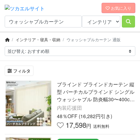
お気に入り
インテリア・寝具・収納
ウォッシャブルカーテン 通販
フィルタ
ブラインド ブラインドカーテン 縦
型 バーチカルブラインド シングル
ウォッシャブル 防炎幅30〜400cm
×高さ30〜400cm オーダー ポポラ
内装応援団
ファン ポポラ2
48％OFF (16,282円引き)
17,598
円
送料無料