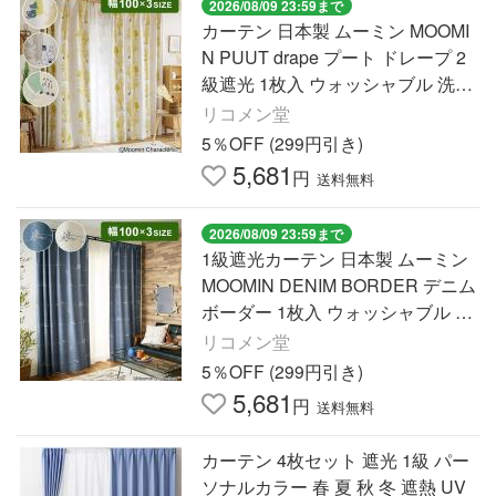
2026/08/09 23:59まで
カーテン 日本製 ムーミン MOOMI
N PUUT drape プート ドレープ 2
級遮光 1枚入 ウォッシャブル 洗え
る 形状記憶加工 北欧 おしゃれ 代
リコメン堂
引不可
5％OFF (299円引き)
5,681
円
送料無料
2026/08/09 23:59まで
1級遮光カーテン 日本製 ムーミン
MOOMIN DENIM BORDER デニム
ボーダー 1枚入 ウォッシャブル 洗
える 形状記憶加工 北欧 おしゃれ
リコメン堂
代引不可
5％OFF (299円引き)
5,681
円
送料無料
カーテン 4枚セット 遮光 1級 パー
ソナルカラー 春 夏 秋 冬 遮熱 UV