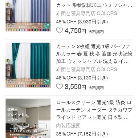
カット 形状記憶加工 ウォッシャブ
ル 洗える 一人暮らし
布団と寝具専門店 COLORS
45％OFF (3,930円引き)
4,750
円
送料無料
カーテン 2枚組 遮光 1級 パーソナ
ルカラー 春 夏 秋 冬 遮熱 形状記憶
加工 ウォッシャブル 洗える イエ
ローベース ブルーベース
布団と寝具専門店 COLORS
46％OFF (3,130円引き)
3,550
円
送料無料
ロールスクリーン 遮光1級 防炎 ロ
ールカーテン オーダー タチカワブ
ラインド ピアット遮光 日本製 無
地 洗える ウォッシャブル おしゃ
内装応援団
れ 北欧 0.5cm 1cm単位
35％OFF (7,152円引き)