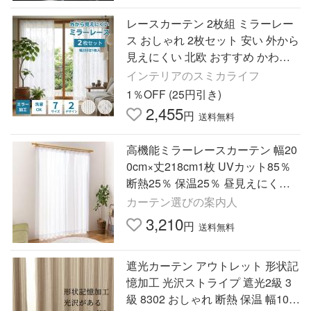
レースカーテン 2枚組 ミラーレー
ス おしゃれ 2枚セット 安い 外から
見えにくい 北欧 おすすめ かわい
い 洗える 98 133 176 198 150幅 幅
インテリアのスミカライフ
200 1枚入
1％OFF (25円引き)
2,455
円
送料無料
高機能ミラーレースカーテン 幅20
0cm×丈218cm1枚 UVカット85％
断熱25％ 保温25％ 昼見えにくい
ウォッシャブル サイズ豊富
カーテン選びの案内人
3,210
円
送料無料
遮光カーテン アウトレット 形状記
憶加工 光沢ストライプ 遮光2級 3
級 8302 おしゃれ 断熱 保温 幅100