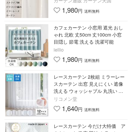
カーテン通販 カーテン天国
1,980
円
送料無料
カフェカーテン 小窓用 遮光 おし
ゃれ 北欧 丈50cm 丈100cm 小窓
目隠し 節電 洗える 洗濯可能
iellio
1,980
円
送料無料
レースカーテン 2枚組 ミラーレー
スカーテン 出窓 見えにくい 遮像
洗える ウォッシャブル 丸洗い フ
ック付き 賃貸 プライバシー UVカ
リコメン堂
ット おしゃれ
1,640
円
送料無料
レースカーテン 今だけ大特価 ア