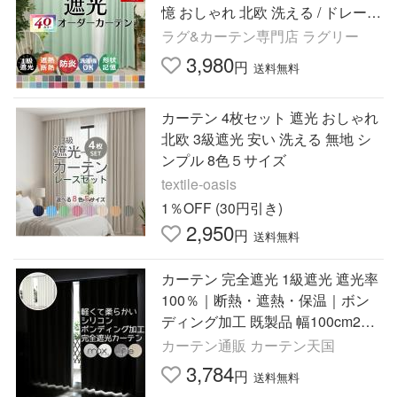
憶 おしゃれ 北欧 洗える / ドレープ
カーテン フローラル 片開き
ラグ&カーテン専門店 ラグリー
3,980
円
送料無料
カーテン 4枚セット 遮光 おしゃれ
北欧 3級遮光 安い 洗える 無地 シ
ンプル 8色５サイズ
textile-oasis
1％OFF (30円引き)
2,950
円
送料無料
カーテン 完全遮光 1級遮光 遮光率
100％｜断熱・遮熱・保温｜ボン
ディング加工 既製品 幅100cm2枚
組 幅150・200cm1枚入り 送料無
カーテン通販 カーテン天国
料 在庫品 5417 5423
3,784
円
送料無料