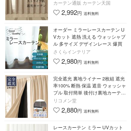
cm2枚組 送料無料 在庫品
カーテン通販 カーテン天国
2,992
円
送料無料
オーダー ミラーレースカーテン U
Vカット 遮熱 洗える ウォッシャブ
ル 多サイズ デザインレース 爆買
さくらインテリア
2,980
円
送料無料
完全遮光 裏地ライナー 2枚組 遮光
率100% 断熱 保温 遮音 ウォッシャ
ブル 取付簡単 後付け裏地カーテン
遮光 防音 省エネ レース カーテン
リコメン堂
2枚セット 代引不可
2,880
円
送料無料
レースカーテン ミラー UVカット