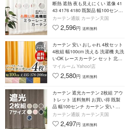
断熱 遮熱 夜も見えにくい 遮像 41
43 4176 4180 既製品 幅100センチ
幅150センチ 幅200 ミラーカーテ
カーテン通販 カーテン天国
ン 安い 送料無料 在庫品
2,596
円
送料無料
カーテン 安い おしゃれ 4枚セット
4枚組 幅100cm 洗える 洗濯機 丸洗
いOK レースカーテン セット 北欧
無地
マイルーム Yahoo!店
2,580
円
送料無料
カーテン 遮光カーテン 2枚組 アウ
トレット 送料無料 お買い得 既製
品 幅100センチ カーテン 安い 在
庫品
カーテン通販 カーテン天国
2,497
円
送料無料