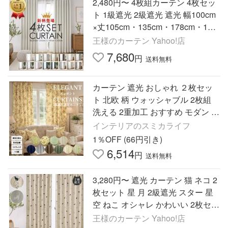
2,480円〜 4枚組カーテン 4枚セッ
ト 1級遮光 2級遮光 遮光 幅100cm
×丈105cm・135cm・178cm・185
cm・200cm 幅150cm×丈178cm・
王様のカーテン Yahoo!店
200cm (厚地2枚＋レース2枚)
7,680
円
送料無料
カーテン 遮光 おしゃれ ２枚セッ
ト 北欧 柄 ウォッシャブル 2枚組
洗える 2重加工 おすすめ モダン か
わいい 花柄 リーフ 形状記憶
インテリアのスミカライフ
1％OFF (66円引き)
6,514
円
送料無料
3,280円〜 遮光 カーテン 猫 ネコ 2
枚セット 星 月 2級遮光 スター 星
空 ねこ オシャレ かわいい 2枚セッ
ト 送料無料
王様のカーテン Yahoo!店