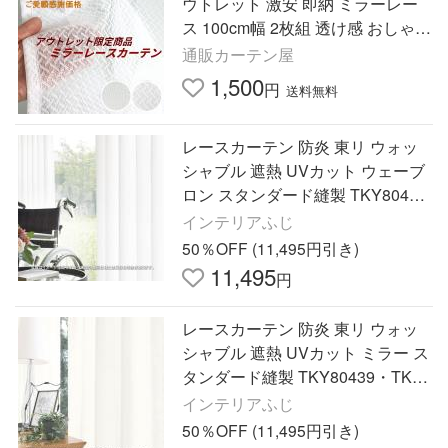
ウトレット 激安 即納 ミラーレー
ス 100cm幅 2枚組 透け感 おしゃれ
UVカット 快適 新生活 ＵＶカット
通販カーテン屋
紫外線カット シンプル
1,500
円
送料無料
レースカーテン 防炎 東リ ウォッ
シャブル 遮熱 UVカット ウェーブ
ロン スタンダード縫製 TKY80436
巾134〜200cmX丈181〜200cmま
インテリアふじ
で
50％OFF (11,495円引き)
11,495
円
レースカーテン 防炎 東リ ウォッ
シャブル 遮熱 UVカット ミラー ス
タンダード縫製 TKY80439・TKY8
0440 巾134〜200cmX丈181〜200
インテリアふじ
cmまで
50％OFF (11,495円引き)