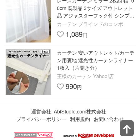
レースカーテン ミラー 2枚組 幅10
0cm 既製品 3サイズ アウトレット
品 アジャスターフック付 シンプル
な格子柄
カーテン ブラインドのコンポ
1,089
円
カーテン 安いアウトレット/カーテ
ン用裏地 遮光性カーテンライナー
1枚入（片開き分）
王様のカーテン Yahoo!店
990
円
運営会社:
AbiStudio.com株式会社
プライバシーポリシー
利用規約
お問い合わせ