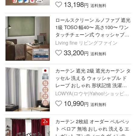
13,198
円
送料無料
ロールスクリーン ルノファブ 遮光
1級 TOSO 幅40〜 高さ100〜 ワン
タッチチェーン式 ウォッシャブル
防炎 カーテンレール取付可 操作位
Living fine リビングファイン
置交換可 ネジ止め 賃貸OK
33,200
円
送料無料
カーテン 遮光 2級 遮光カーテン タ
ッセル 洗える ウォッシャブル ド
レープ おしゃれ 形状記憶 洗濯可
カーテン単品 ドレープ単品 受注生
LOWYA(ロウヤ)Yahoo!ショッピン
産商品
グ店
10,990
円
送料無料
カーテン 2枚組 オーダー ベルベッ
ト ベロア 無地 おしゃれ 洗える エ
レガント アンティーク ヴィンテー