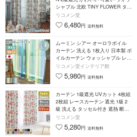
シャブル 北欧 TINY FLOWER タイ
ニーフラワー 代引不可
リコメン堂
6,480
円
送料無料
ムーミン シアー オーロラボイル
カーテン 洗える 1枚入り 日本製 ボ
イルカーテン ウォッシャブル レー
スカーテン 幅100 丈133 176 198
リコメン堂インテリア館
MOOMIN 代引不可
5,980
円
送料無料
カーテン 1級遮光 UVカット 4枚組
2枚組 レースカーテン 遮光 1級 2
級 洗える タッセル付き 遮熱 断熱
北欧 おしゃれ すぐに使える 保温
リコメン堂
5,280
円
送料無料