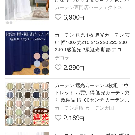
ウォッシャブル ホワイト 最短翌日
カーテン専門店パーフェクトス
出荷
6,900
円
カーテン 遮光 1枚 遮光カーテン 安
い 幅100×丈210 215 220 225 230
240 1級遮光 2級遮光 断熱 アロー
片開き 形状記憶
デコラ
2,290
円
カーテン 遮光カーテン 2枚組 アウ
トレット お買い得 遮光カーテン祭
り 既製品 幅100センチ カーテン
安い 在庫品
カーテン通販 カーテン天国
2,189
円