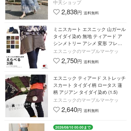
しいフレアスカート軽いパーティ
中天ショップ
ーチュールスカートボトムス
2,838
円
送料無料
ミニスカート エスニック 山ガール
タイダイ染め 無地 ティアード ア
シンメトリー アシメ 変形 フレア
フリル ファッション レディース
エスニックのマーブルマーケッ
アジアン(1.5)
2,750
円
送料無料
エスニック ティアード ストレッチ
スカート タイダイ柄 ロータス 蓮
柄 アジアン タイダイ染め (1.5)
エスニックのマーブルマーケッ
2,640
円
送料無料
2026/08/10 00:00まで