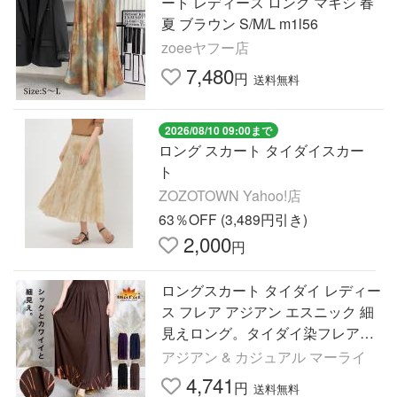
ート レディース ロング マキシ 春
夏 ブラウン S/M/L m1l56
zoeeヤフー店
7,480
円
送料無料
2026/08/10 09:00まで
ロング スカート タイダイスカー
ト
ZOZOTOWN Yahoo!店
63％OFF (3,489円引き)
2,000
円
ロングスカート タイダイ レディー
ス フレア アジアン エスニック 細
見えロング。タイダイ染フレアス
カート 体型カバー ゆったり 40代
アジアン & カジュアル マーライ
50代 爆買
4,741
円
送料無料