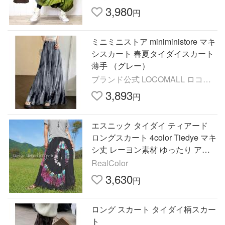
3,980
円
ミニミニストア miniministore マキ
シスカート 春夏タイダイスカート
薄手 （グレー）
ブランド公式 LOCOMALL ロコモ
ール
3,893
円
エスニック タイダイ ティアード
ロングスカート 4color Tiedye マキ
シ丈 レーヨン素材 ゆったり アジ
アン レディースファッション
RealColor
3,630
円
ロング スカート タイダイ柄スカー
ト