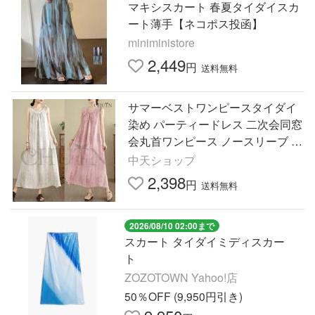
マキシスカート 春夏タイダイスカ
ート薄手【ネコポス投函】
miniministore
2,449
円
送料無料
サマーベストワンピースタイダイ
染め パーティードレス 二次会同窓
会丸首ワンピース ノースリーブ 夏
秋 コーデ カジュアルジャンパース
中天ショップ
カート 綿麻ワンピース
2,398
円
送料無料
2026/08/10 02:00まで
スカート タイダイミディスカー
ト
ZOZOTOWN Yahoo!店
50％OFF (9,950円引き)