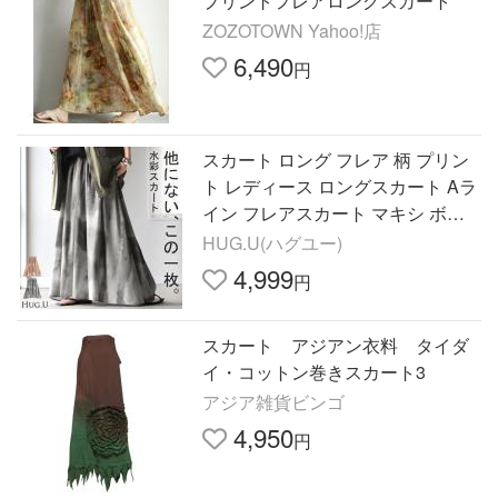
プリントフレアロングスカート
ZOZOTOWN Yahoo!店
6,490
円
スカート ロング フレア 柄 プリン
ト レディース ロングスカート Aラ
イン フレアスカート マキシ ボト
ムス ボトム ウエストゴム タイダ
HUG.U(ハグユー)
イ
4,999
円
スカート アジアン衣料 タイダ
イ・コットン巻きスカート3
アジア雑貨ビンゴ
4,950
円