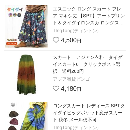
エスニック ロング スカート フレ
ア マキシ丈 【SPT】アートプリン
ト＆タイダイロンスカ ロングスカ
ート フレアスカート 個性派 コー
TingTong(ティントン)
デ 春夏 秋冬
4,500
円
スカート アジアン衣料 タイダ
イスカート6 クリックポスト選
択 送料200円
アジア雑貨ビンゴ
4,180
円
ロングスカート レディース SPTタ
イダイビッグポケット変形スカー
ト 秋冬 メール便不可
TingTong(ティントン)