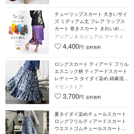
チューリップスカート 大きいサイ
ズ ミディアム丈 フレア ラップス
カート 巻きスカート きれいめ タ
イダイ染 アジアン エスニック 爆
アジアン & カジュアル マーライ
買
4,400
円
送料無料
ロングスカート ティアード フリル
エスニック柄 ティアードスカート
レディース タイダイ染め 綿麻混 A
ラインスカート マキシスカート フ
イセンストア
レア リネン 大人 母
3,700
円
送料無料
夏タイダイ染めチュールスカート
ロングフリルティアードスカート
ウエストゴムチュールスカート涼