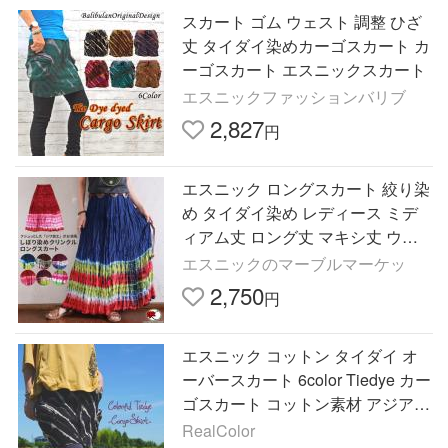
スカート ゴム ウェスト 調整 ひざ
丈 タイダイ染めカーゴスカート カ
ーゴスカート エスニックスカート
エスニックファッションバリブ
2,827
円
エスニック ロングスカート 絞り染
め タイダイ染め レディース ミデ
ィアム丈 ロング丈 マキシ丈 ウエ
ストゴム レーヨン クリンクルシワ
エスニックのマーブルマーケッ
加工 春 夏 秋 (3)
2,750
円
エスニック コットン タイダイ オ
ーバースカート 6color Tiedye カー
ゴスカート コットン素材 アジアン
オーバースカート 重ね着 アウトド
RealColor