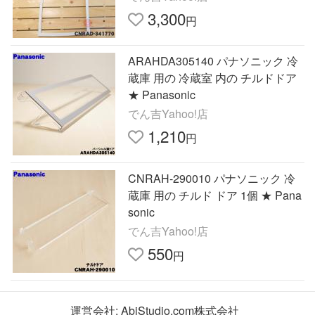
3,300
円
ARAHDA305140 パナソニック 冷
蔵庫 用の 冷蔵室 内の チルドドア
★ Panasonic
でん吉Yahoo!店
1,210
円
CNRAH-290010 パナソニック 冷
蔵庫 用の チルド ドア 1個 ★ Pana
sonic
でん吉Yahoo!店
550
円
運営会社:
AbiStudio.com株式会社