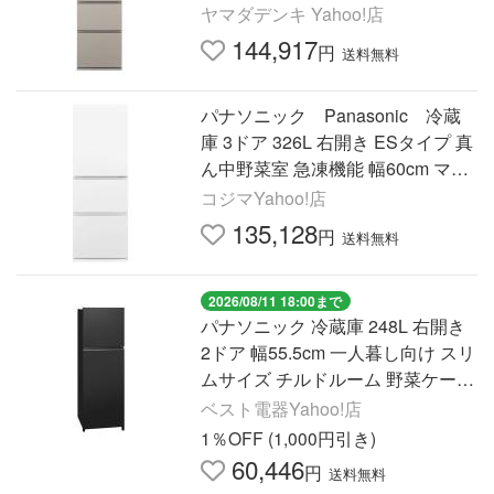
ヤマダデンキ Yahoo!店
144,917
円
送料無料
パナソニック Panasonic 冷蔵
庫 3ドア 326L 右開き ESタイプ 真
ん中野菜室 急凍機能 幅60cm マッ
トホワイト NR-C33ES2-W（標
コジマYahoo!店
準設置無料）
135,128
円
送料無料
2026/08/11 18:00まで
パナソニック 冷蔵庫 248L 右開き
2ドア 幅55.5cm 一人暮し向け スリ
ムサイズ チルドルーム 野菜ケース
NR-B253T-K ブラック系
ベスト電器Yahoo!店
1％OFF (1,000円引き)
60,446
円
送料無料