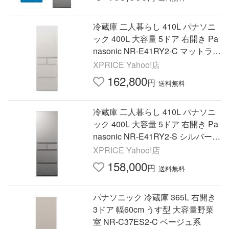
冷蔵庫 二人暮らし 410L パナソニ
ック 400L 大容量 5ドア 右開き Pa
nasonic NR-E41RY2-C マットライ
トベージュ コンパクト 新生活 エ
XPRICE Yahoo!店
クプラ特選
162,800
円
送料無料
冷蔵庫 二人暮らし 410L パナソニ
ック 400L 大容量 5ドア 右開き Pa
nasonic NR-E41RY2-S シルバー
コンパクト 新生活 エクプラ特選
XPRICE Yahoo!店
158,000
円
送料無料
パナソニック 冷蔵庫 365L 右開き
3ドア 幅60cm うす型 大容量野菜
室 NR-C37ES2-C ベージュ系