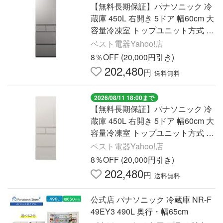
【無料長期保証】パナソニック 冷
蔵庫 450L 右開き 5ドア 幅60cm 大
容量冷凍室 トップユニット方式 シ
ャキシャキ野菜室 NR-E45RY3-S
ベスト電器Yahoo!店
シルバー系
8％OFF (20,000円引き)
202,480
円
送料無料
2026/08/11 18:00まで
【無料長期保証】パナソニック 冷
蔵庫 450L 右開き 5ドア 幅60cm 大
容量冷凍室 トップユニット方式 シ
ャキシャキ野菜室 NR-E45RY3-C
ベスト電器Yahoo!店
ベージュ系
8％OFF (20,000円引き)
202,480
円
送料無料
公式店 パナソニック 冷蔵庫 NR-F
49EY3 490L 奥行・幅65cm