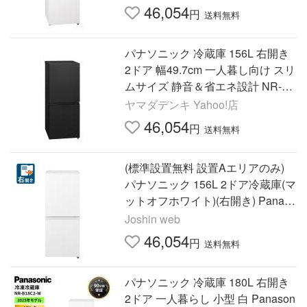
46,054
円
送料無料
パナソニック 冷蔵庫 156L 右開き
2ドア 幅49.7cm 一人暮し向け スリ
ムサイズ 静音＆省エネ設計 NR-B1
6C3-K ブラック系
ヤマダデンキ Yahoo!店
46,054
円
送料無料
(標準設置無料 設置Aエリアのみ)
パナソニック 156L 2ドア冷蔵庫(マ
ットオフホワイト)(右開き) Panaso
nic NR-B16C3-W 一人暮らし 返品
Joshin web
種別A
46,054
円
送料無料
パナソニック 冷蔵庫 180L 右開き
2ドア 一人暮らし 小型 白 Panason