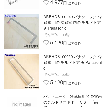
4,977
円
送料無料
ARBHDB100240 パナソニック 冷
蔵庫 用の 冷蔵室 内の チルドドア
★ Panasonic
でん吉Yahoo!店
5,120
円
送料無料
ARBHDB100030 パナソニック 冷
蔵庫 用の チルドドア ★ Panasoni
c
でん吉Yahoo!店
5,120
円
送料無料
パナソニック 冷蔵庫用 冷蔵室内
のチルドドア ＰＦ．ＡＳ 【品