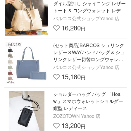
ダイル型押し シャイニング レザー
トート & ロングウォレット レディ
ース 全7色 ONESIZE バルコス
バルコス公式ショップYahoo!店
16,280
円
(セット商品)BARCOS シュリンク
レザー３WAYハンドバッグ & シュ
リンクレザー切替ロングウォレッ
ト レディース 全7色 ONESIZE バ
バルコス公式ショップYahoo!店
ルコス
15,180
円
ショルダーバッグ バッグ 「Hoa
w.」スマホウォレットショルダー
縦型 レディース
ZOZOTOWN Yahoo!店
13,200
円