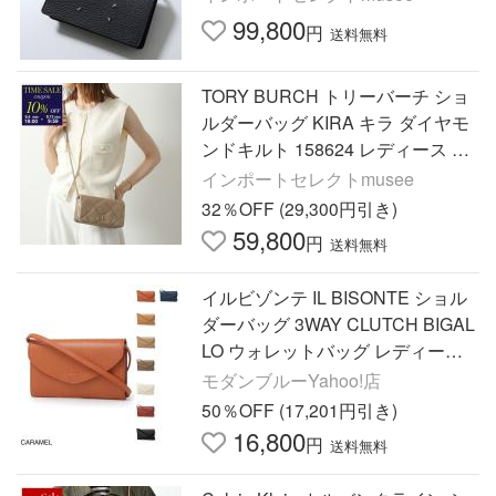
99,800
円
送料無料
TORY BURCH トリーバーチ ショ
ルダーバッグ KIRA キラ ダイヤモ
ンドキルト 158624 レディース チ
ェーンウォレット ダブルT ロゴ 鞄
インポートセレクトmusee
250/TAUPE-OAK
32％OFF (29,300円引き)
59,800
円
送料無料
イルビゾンテ IL BISONTE ショル
ダーバッグ 3WAY CLUTCH BIGAL
LO ウォレットバッグ レディース b
cl039-pv0001-ca115b-caramel
モダンブルーYahoo!店
50％OFF (17,201円引き)
16,800
円
送料無料