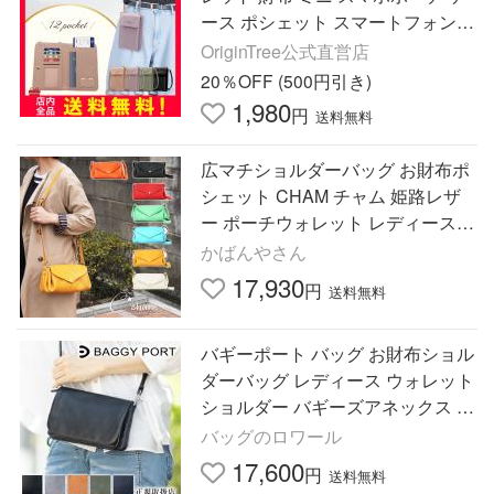
ース ポシェット スマートフォン
斜め掛 BOOMIE
OriginTree公式直営店
20％OFF (500円引き)
1,980
円
送料無料
広マチショルダーバッグ お財布ポ
シェット CHAM チャム 姫路レザ
ー ポーチウォレット レディース
カラフル パステル 本革 日本製 牛
かばんやさん
革
17,930
円
送料無料
バギーポート バッグ お財布ショル
ダーバッグ レディース ウォレット
ショルダー バギーズアネックス B
AGGY'S ANNEX バフレザー 牛革
バッグのロワール
LZKM-5004
17,600
円
送料無料