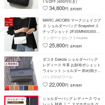
1％OFF (400円引き)
34,800
円
送料無料
MARC JACOBS マークジェイコブ
ス ショルダーバッグ Snapshot ス
ナップショット 2F3SMN053S07
レディース チェーンウォレット ク
インポートセレクトmusee
ラッチバッグ 鞄 100/WHITE
25,800
円
送料無料
ダコタ Dakota ショルダーバッグ
レディース 牛革 お財布ポシェット
ウォレット ショルダー 斜め掛け
アミューズ 1032460
バッグのロワール
22,000
円
送料無料
ショルダーバッグ レディース ウォ
レット 財布 ミニ スマホポーチ ケ