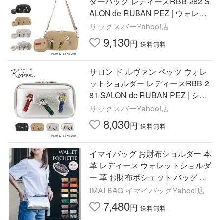
ダーバッグ レディースRBB-282 S
ALON de RUBAN PEZ | ウォレッ
トショルダー ポーチ付き
サックスバーYahoo!店
9,130
円
送料無料
サロン ド ルヴァン ペッツ ウォレ
ットショルダー レディースRBB-2
81 SALON de RUBAN PEZ | ショ
ルダーバッグ
サックスバーYahoo!店
8,030
円
送料無料
イマイバッグ お財布ショルダー 本
革 レディース ウォレットショルダ
ー 革 お財布ポシェット バッグ レ
ザー 軽量 99366
IMAI BAG イマイバッグYahoo!店
7,480
円
送料無料