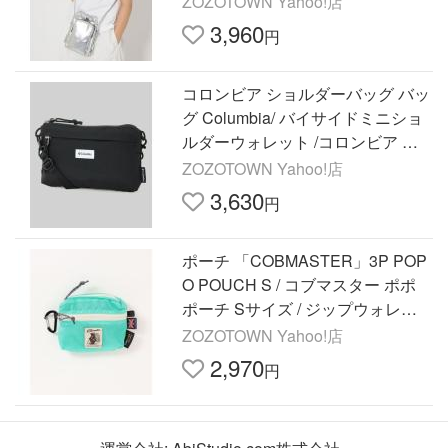
ZOZOTOWN Yahoo!店
3,960
円
コロンビア ショルダーバッグ バッ
グ Columbia/ バイサイドミニショ
ルダーウォレット /コロンビア レ
ディース メンズ
ZOZOTOWN Yahoo!店
3,630
円
ポーチ 「COBMASTER」3P POP
O POUCH S / コブマスター ポポ
ポーチ Sサイズ / ジップウォレッ
ト メンズ レディース
ZOZOTOWN Yahoo!店
2,970
円