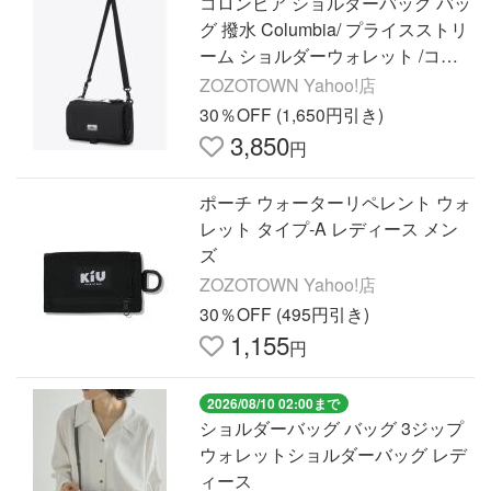
コロンビア ショルダーバッグ バッ
グ 撥水 Columbia/ プライスストリ
ーム ショルダーウォレット /コロ
ンビア レディース
ZOZOTOWN Yahoo!店
30％OFF (1,650円引き)
3,850
円
ポーチ ウォーターリペレント ウォ
レット タイプ-A レディース メン
ズ
ZOZOTOWN Yahoo!店
30％OFF (495円引き)
1,155
円
2026/08/10 02:00まで
ショルダーバッグ バッグ 3ジップ
ウォレットショルダーバッグ レデ
ィース