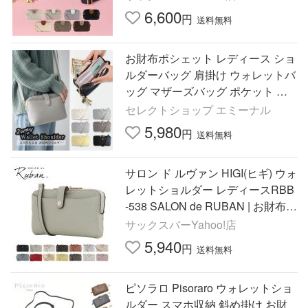
6,600
円
送料無料
お財布ポシェット レディース ショ
ルダーバッグ 肩掛け ウォレットバ
ッグ マザーズバッグ ポケット 斜
めがけ レザー 2way 横長
セレクトショップ エミーナル
5,980
円
送料無料
サロン ド ルヴァン HIGI(ヒギ) ウォ
レットショルダー レディースRBB
-538 SALON de RUBAN | お財布シ
ョルダー ミニショルダー ショルダ
サックスバーYahoo!店
ーバッグ 肩掛け
5,940
円
送料無料
ピソラロ Pisoraro ウォレットショ
ルダー スマホ収納 斜め掛け お財