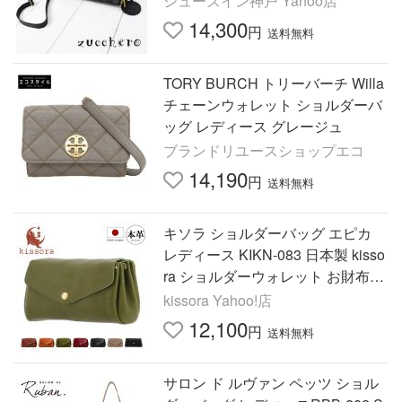
シューズイン神戸 Yahoo店
14,300
円
送料無料
TORY BURCH トリーバーチ Willa
チェーンウォレット ショルダーバ
ッグ レディース グレージュ
ブランドリユースショップエコ
14,190
円
送料無料
キソラ ショルダーバッグ エピカ
レディース KIKN-083 日本製 kisso
ra ショルダーウォレット お財布ポ
シェット 本革 レザー
kissora Yahoo!店
12,100
円
送料無料
サロン ド ルヴァン ペッツ ショル