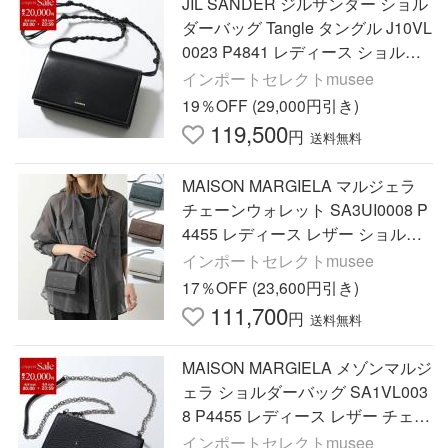
JIL SANDER ジルサンダー ショル
ダーバッグ Tangle タングル J10VL
0023 P4841 レディース ショルダ
ーウォレット 鞄 001/BLACK J10V
インポートセレクトmusee
L0023P4841001
19％OFF (29,000円引き)
119,500
円
送料無料
MAISON MARGIELA マルジェラ
チェーンウォレット SA3UI0008 P
4455 レディース レザー ショルダ
ーバッグ 長財布 ポシェット 鞄 SA
インポートセレクトmusee
3UI0008P4455T8013
17％OFF (23,600円引き)
111,700
円
送料無料
MAISON MARGIELA メゾンマルジ
ェラ ショルダーバッグ SA1VL003
8 P4455 レディース レザー チェー
ンウォレットクロスボディ
インポートセレクトmusee