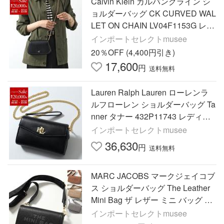
Calvin Klein カルバンクライン シ
ョルダーバッグ CK CURVED WAL
LET ON CHAIN LV04F1153G レデ
ィース チェーン ウォレットバッグ
インポートセレクトmusee
ロゴ 鞄 UB1 Black
20％OFF (4,400円引き)
17,600
円
送料無料
Lauren Ralph Lauren ローレンラ
ルフローレン ショルダーバッグ Ta
nner タナー 432P11743 レディー
ス レザー ウォレットチェーン ロ
インポートセレクトmusee
ゴ 鞄 002/BLACK
36,630
円
送料無料
MARC JACOBS マークジェイコブ
ス ショルダーバッグ The Leather
Mini Bag ザ レザー ミニ バッグ 2S
4SMN080S02 レディース チェー
インポートセレクトmusee
ンウォレット