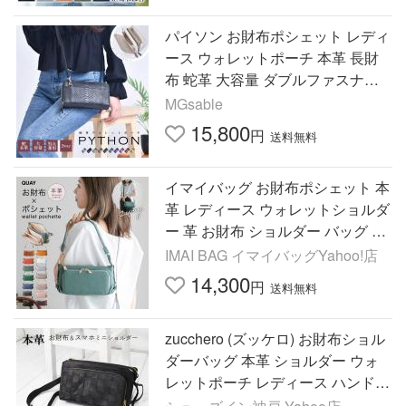
パイソン お財布ポシェット レディ
ース ウォレットポーチ 本革 長財
布 蛇革 大容量 ダブルファスナー
ショルダー 財布 ヘビ革 金運 上品
MGsable
女性 ギフト 送料無料
15,800
円
送料無料
イマイバッグ お財布ポシェット 本
革 レディース ウォレットショルダ
ー 革 お財布 ショルダー バッグ レ
ザー 44460N
IMAI BAG イマイバッグYahoo!店
14,300
円
送料無料
zucchero (ズッケロ) お財布ショル
ダーバッグ 本革 ショルダー ウォ
レットポーチ レディース ハンドメ
イド [fa-da-sa-48917]