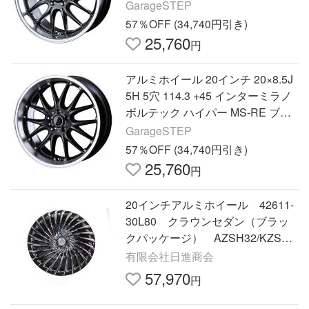
メタリムポリッシュ
GarageSTEP
57％OFF (34,740円引き)
25,760
円
アルミホイール 20インチ 20×8.5J
5H 5穴 114.3 +45 インターミラノ
ボルテック ハイパー MS-RE ブラ
ックリムポリッシュ
GarageSTEP
57％OFF (34,740円引き)
25,760
円
20インチアルミホイール 42611-
30L80 クラウンセダン（ブラッ
クパッケージ） AZSH32/KZSM3
0 納期目安約10営業日 トヨタ純
有限会社日進商会
正部品
57,970
円