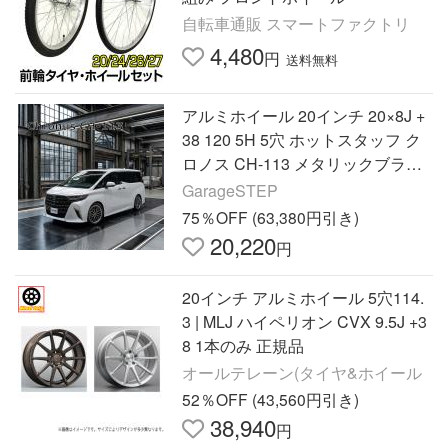
自転車通販 スマートファクトリ
4,480
円
送料無料
アルミホイール 20インチ 20×8J +
38 120 5H 5穴 ホットスタッフ ク
ロノス CH-113 メタリックブラッ
クポリッシュ トヨタ純正平座ナッ
GarageSTEP
ト対応
75％OFF (63,380円引き)
20,220
円
20インチ アルミホイール 5穴114.
3 | MLJ ハイペリオン CVX 9.5J +3
8 1本のみ 正規品
オールテレーン(タイヤ&ホイール
52％OFF (43,560円引き)
38,940
円