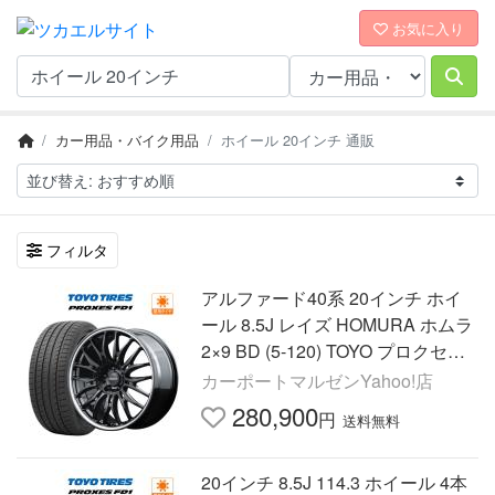
お気に入り
カー用品・バイク用品
ホイール 20インチ 通販
フィルタ
アルファード40系 20インチ ホイ
ール 8.5J レイズ HOMURA ホムラ
2×9 BD (5-120) TOYO プロクセス
FD1 245/45R20
カーポートマルゼンYahoo!店
280,900
円
送料無料
20インチ 8.5J 114.3 ホイール 4本