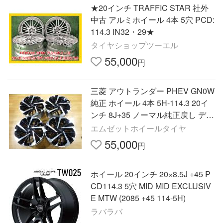
★20インチ TRAFFIC STAR 社外
中古 アルミホイール 4本 5穴 PCD:
114.3 IN32・29★
タイヤショップツーエル
55,000
円
三菱 アウトランダー PHEV GN0W
純正 ホイール 4本 5H-114.3 20イ
ンチ 8J+35 ノーマル純正戻し デリ
カ D:5 D5 エクリプスクロス RVR
エムゼットホイールタイヤ
流用
55,000
円
ホイール 20インチ 20×8.5J +45 P
CD114.3 5穴 MID MID EXCLUSIV
E MTW (2085 +45 114-5H)
ラバラバ