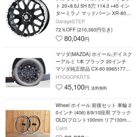
ト 20×8.5J 5H 5穴 114.3 +45 イン
ターミラノ マッドバーン XR-800
M マットブラックリムポリッシュ
GarageSTEP
72％OFF (210,360円引き)
80,040
円
マツダ(MAZDA) ホイール,デイスク
ーアルミ 1本 ブラック 20インチ
マツダ純正部品 CX-60 996517750
0(9965-17-7500)
HYOGOPARTS
45,100
円
送料無料
Wheel ホイール 前後セット 車輪 2
0インチ (406) 8/9/10段用 ブラック
OLD(フロント100mm リア130mm)
シマノ HB-RS300 FH-RS300
Calm