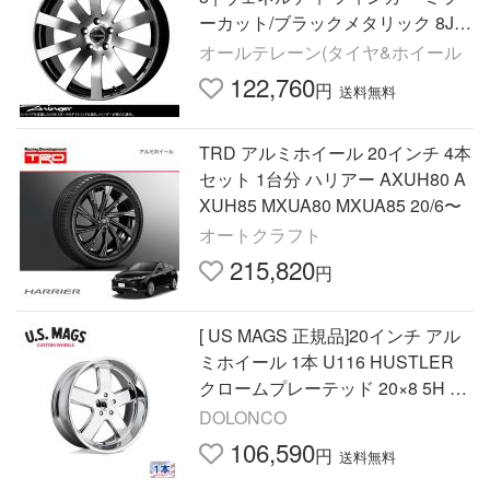
ーカット/ブラックメタリック 8J 4
本セット 正規品
オールテレーン(タイヤ&ホイール
122,760
円
送料無料
TRD アルミホイール 20インチ 4本
セット 1台分 ハリアー AXUH80 A
XUH85 MXUA80 MXUA85 20/6〜
オートクラフト
215,820
円
[ US MAGS 正規品]20インチ アル
ミホイール 1本 U116 HUSTLER
クロームプレーテッド 20×8 5H 12
7 +1 CB78.1/U11620807345
DOLONCO
106,590
円
送料無料