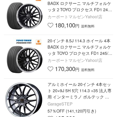
BADX ロクサーニ マルチフォルケ
ッタ２TOYO プロクセス FD1 245/
45R20
カーポートマルゼンYahoo!店
180,100
円
送料無料
20インチ 8.5J 114.3 ホイール 4本
BADX ロクサーニ マルチフォルケ
ッタ TOYO プロクセス FD1 245/35
R20
カーポートマルゼンYahoo!店
170,300
円
送料無料
アルミホイール 20インチ 4本セッ
ト 20×9J 5H 5穴 114.3 +35 法人専
用 インターミラノ ボルテック ハ
イパー MS-RE ガンメタリムポリ
GarageSTEP
ッシュ
57％OFF (141,120円引き)