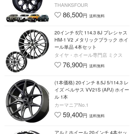
50プラド/215サーフ/FJクルーザー/
THANKSFOUR
タコマ
86,500
円
送料無料
20インチ 5穴 114.3 8J プレシャス
HM-1 V2 メタリックブラック ホイ
ール単品 4本セット
タイヤ・ホイール専門店 ミクス
76,900
円
送料無料
(1本価格) 20インチ 8.5J 5/114.3 レ
イズ ベルサス VV21S (APJ) ホイー
ル 1本
カーマニアNo.1
59,400
円
送料無料
アルミホイール 20インチ 4本セッ