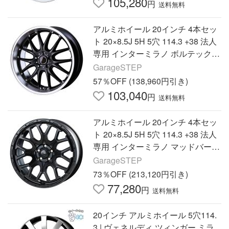
105,280
円
送料無料
アルミホイール 20インチ 4本セッ
ト 20×8.5J 5H 5穴 114.3 +38 法人
専用 インターミラノ ボルテック
ハイパー MS-RE ブラックリムポ
GarageSTEP
リッシュ
57％OFF (138,960円引き)
103,040
円
送料無料
アルミホイール 20インチ 4本セッ
ト 20×8.5J 5H 5穴 114.3 +38 法人
専用 インターミラノ マッドバーン
XR-800M マットブラック
GarageSTEP
73％OFF (213,120円引き)
77,280
円
送料無料
20インチ アルミホイール 5穴114.
3 | ヴェネルディ ツィンガー ミラ