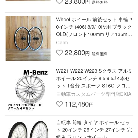
23,800
円
送料無料
Wheel ホイール 前後セット 車輪 2
0インチ (406) 8/9/10段用 ブラック
OLD(フロント100mm リア135mm)
シマノ HB-QC300 FH-QC300 リム
Calm
ブレーキ or Discブレーキ用
22,800
円
送料無料
W221 W222 W223 Sクラス アルミ
ホイール 20インチ 8.5 9.5J 4本セ
ット 1台分 スポーク S16C クロー
ム カスタム MercedesBenz メルセ
自動車カスタムパーツ専門店EXIA
デスベンツ★国内発送 爆買★
112,480
円
自転車 前輪 タイヤ ホイール セッ
ト 20インチ 26インチ 27インチ 完
組み フロントホイール