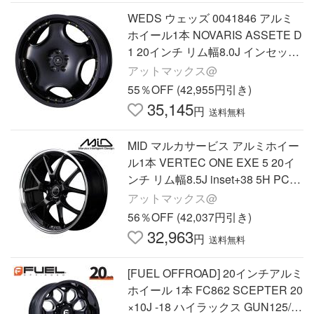
WEDS ウェッズ 0041846 アルミ
ホイール1本 NOVARIS ASSETE D
1 20インチ リム幅8.0J インセット
+35 5穴 PCD120 BLACK/GOLD PI
アットマックス@
ERCE
55％OFF (42,955円引き)
35,145
円
送料無料
MID マルカサービス アルミホイー
ル1本 VERTEC ONE EXE 5 20イ
ンチ リム幅8.5J inset+38 5H PCD
114.3 グロッシーブラック/リムポ
アットマックス@
リッシュ
56％OFF (42,037円引き)
32,963
円
送料無料
[FUEL OFFROAD] 20インチアルミ
ホイール 1本 FC862 SCEPTER 20
×10J -18 ハイラックス GUN125/1