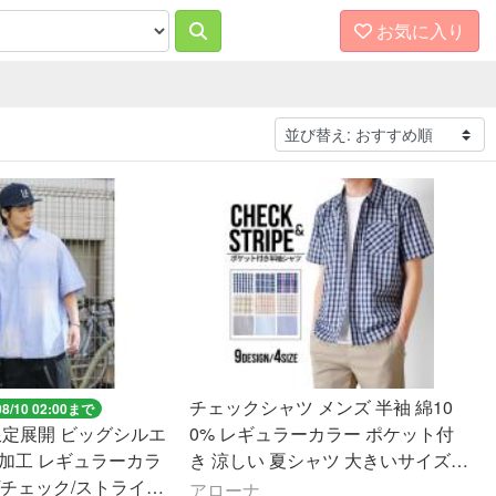
お気に入り
チェックシャツ メンズ 半袖 綿10
08/10 02:00まで
限定展開 ビッグシルエ
0% レギュラーカラー ポケット付
ジ加工 レギュラーカラ
き 涼しい 夏シャツ 大きいサイズ対
ツ/チェック/ストライ
応 爆買 送料無料 通販Y
アローナ