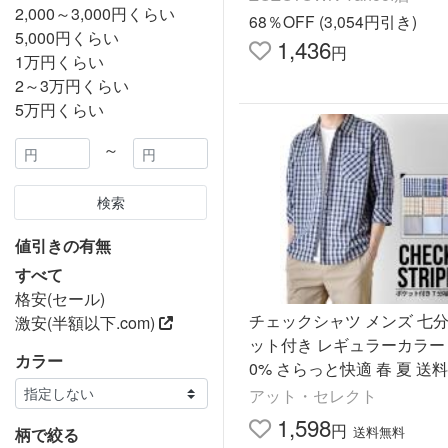
2,000～3,000円くらい
68％OFF (3,054円引き)
5,000円くらい
1,436
円
1万円くらい
2～3万円くらい
5万円くらい
～
検索
値引きの有無
すべて
格安(セール)
チェックシャツ メンズ 七分
激安(半額以下.com)
ット付き レギュラーカラー 
カラー
0% さらっと快適 春 夏 送
販Y
アット・セレクト
1,598
円
送料無料
柄で絞る