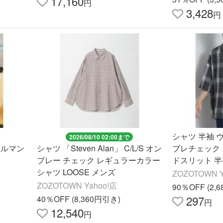
17,160
円
3,428
円
シャツ 半袖 
2026/08/10 02:00まで
ドルマン
シャツ 「Steven Alan」 C/L/S オン
ブレチェック
ブレー チェック レギュラーカラー
ドスリット 半
シャツ LOOSE メンズ
ィース
ZOZOTOWN Y
ZOZOTOWN Yahoo!店
90％OFF (2,
297
40％OFF (8,360円引き)
円
12,540
円