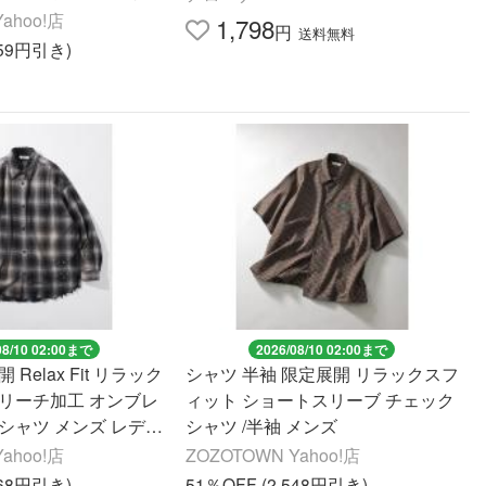
工 メンズ
ahoo!店
1,798
円
送料無料
959円引き)
08/10 02:00まで
2026/08/10 02:00まで
Relax Fit リラック
シャツ 半袖 限定展開 リラックスフ
ブリーチ加工 オンブレ
ィット ショートスリーブ チェック
シャツ メンズ レディ
シャツ /半袖 メンズ
ahoo!店
ZOZOTOWN Yahoo!店
568円引き)
51％OFF (2,548円引き)