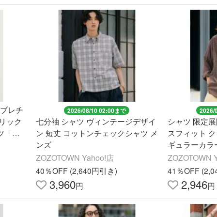
ンブレチ
2026/08/10 02:00まで
2026/
リック
七分袖 シャツ ヴィンテージデザイ
シャツ 限定展開 
ツ「イ
ン 短丈 コットンチェックシャツ メ
スフィット 
メンズ
ンズ
ギュラーカラー
/ ストライプ
ZOZOTOWN Yahoo!店
ZOZOTOWN Y
40％OFF (2,640円引き)
41％OFF (2,
3,960
2,946
円
円