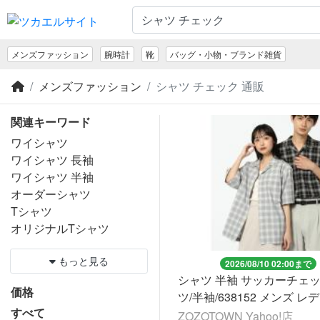
メンズファッション
腕時計
靴
バッグ・小物・ブランド雑貨
メンズファッション
シャツ チェック 通販
関連キーワード
ワイシャツ
ワイシャツ 長袖
ワイシャツ 半袖
オーダーシャツ
Tシャツ
オリジナルTシャツ
もっと見る
2026/08/10 02:00まで
シャツ 半袖 サッカーチェ
価格
ツ/半袖/638152 メンズ 
すべて
ZOZOTOWN Yahoo!店