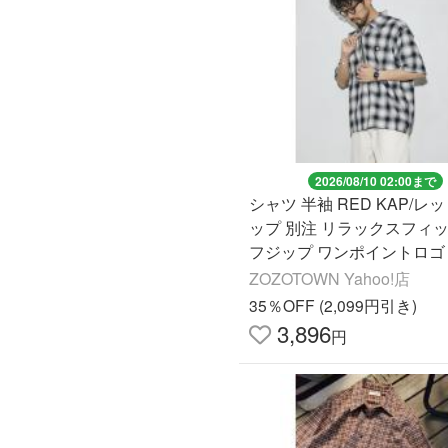
2026/08/10 02:00まで
シャツ 半袖 RED KAP/レ
ップ 別注 リラックスフィッ
フジップ ワンポイントロゴ
ークシャツ/チェック/ストラ
ZOZOTOWN Yahoo!店
ンズ
35％OFF (2,099円引き)
3,896
円