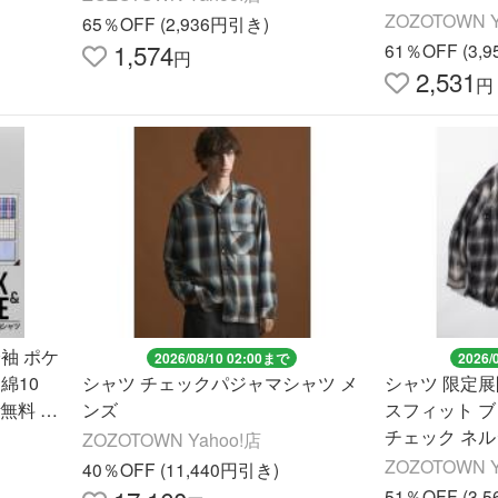
プ/フェード加
ZOZOTOWN Y
65％OFF (2,936円引き)
1,574
61％OFF (3,
円
2,531
円
袖 ポケ
2026/08/10 02:00まで
2026/
綿10
シャツ チェックパジャマシャツ メ
シャツ 限定展開 
料無料 通
ンズ
スフィット 
チェック ネル
ZOZOTOWN Yahoo!店
ース
ZOZOTOWN Y
40％OFF (11,440円引き)
51％OFF (3,