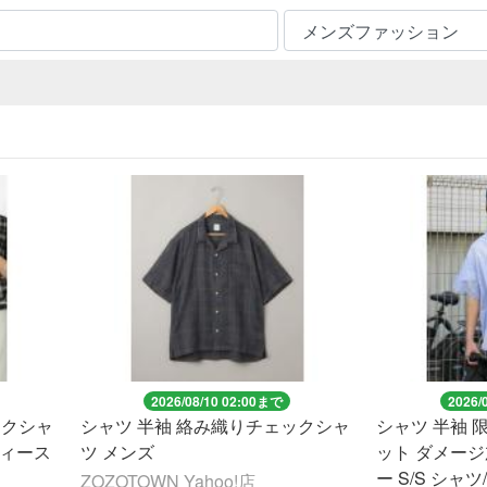
2026/08/10 02:00まで
2026/
ックシャ
シャツ 半袖 絡み織りチェックシャ
シャツ 半袖 
レディース
ツ メンズ
ット ダメー
ー S/S シャ
ZOZOTOWN Yahoo!店