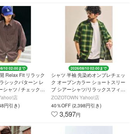
08/10 02:00まで
2026/08/10 02:00まで
Relax Fit リラック
シャツ 半袖 先染めオンブレチェッ
クラシックパターン レ
ク オープンカラー ショートスリー
シャツ / チェック柄
ブ シアーシャツ/リラックスフィッ
柄 メンズ レディース
ト メンズ
ahoo!店
ZOZOTOWN Yahoo!店
048円引き)
40％OFF (2,398円引き)
3,597
円