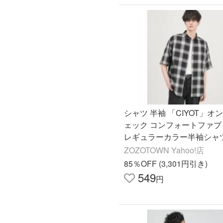
シャツ 半袖 「CIYOT」オ
ェック コンフォートファブ
レギュラーカラー半袖シャ
ージーケア・UVカット」 
ZOZOTOWN Yahoo!店
レディース
85％OFF (3,301円引き)
549
円