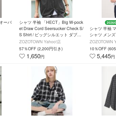
オーバ
シャツ 半袖 「HECT」Big W-pock
2026/
et Draw Cord Seersucker Check S/
シャツ 半袖 
S Shirt / ビッグシルエット ダブル
シャツ メンズ
ポケット ドローコード シアサッカ
ZOZOTOWN Yahoo!店
ZOZOTOWN Y
ー半袖チェックシ…
57％OFF (2,200円引き)
10％OFF (6
1,650
5,445
円
円