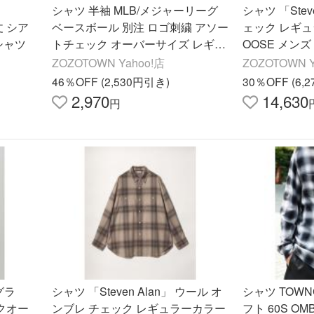
シャツ 半袖 MLB/メジャーリーグ
シャツ 「Stev
丈 シア
ベースボール 別注 ロゴ刺繍 アソー
ェック レギュ
シャツ
トチェック オーバーサイズ レギュ
OOSE メンズ
ラーカラー半袖シャツ メンズ レデ
ZOZOTOWN Yahoo!店
ZOZOTOWN Y
ィース
46％OFF (2,530円引き)
30％OFF (6,
2,970
14,630
円
グラ
シャツ 「Steven Alan」 ウール オ
シャツ TOWN
クオー
ンブレ チェック レギュラーカラー
フト 60S OMB