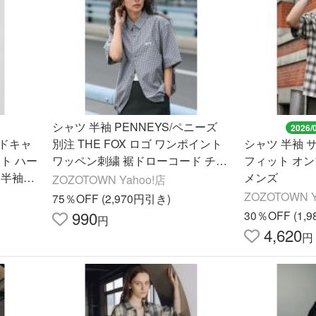
シャツ 半袖 PENNEYS/ペニーズ
2026/
ッドキャ
別注 THE FOX ロゴ ワンポイント
シャツ 半袖 
ト ハー
ワッペン刺繍 裾ドローコード チェ
フィット オ
 半袖ワ
ック柄アソートルーズ半袖シャツ
メンズ
ZOZOTOWN Yahoo!店
イプ メ
メンズ レディース
ZOZOTOWN Y
75％OFF (2,970円引き)
990
30％OFF (1,
円
4,620
円