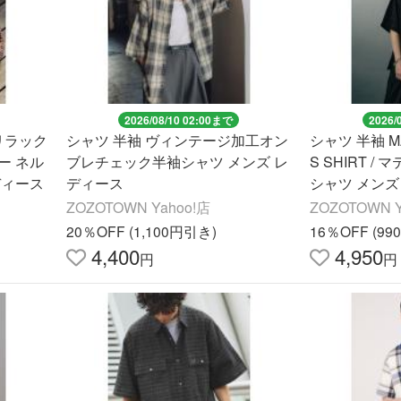
2026/08/10 02:00まで
2026/
 リラック
シャツ 半袖 ヴィンテージ加工オン
シャツ 半袖 MA
ー ネル
ブレチェック半袖シャツ メンズ レ
S SHIRT /
ディース
ディース
シャツ メンズ
ZOZOTOWN Yahoo!店
ZOZOTOWN Y
20％OFF (1,100円引き)
16％OFF (9
4,400
4,950
円
円