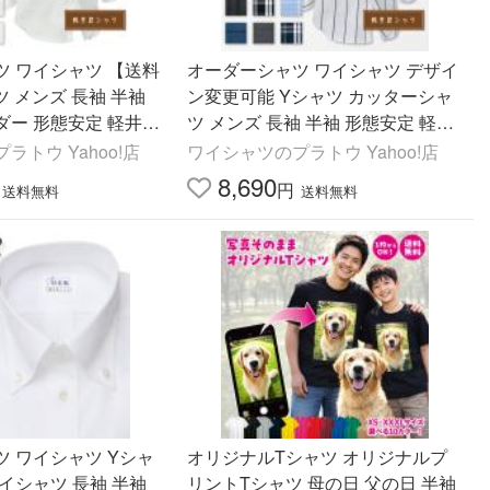
ツ ワイシャツ 【送料
オーダーシャツ ワイシャツ デザイ
ツ メンズ 長袖 半袖
ン変更可能 Yシャツ カッターシャ
ダー 形態安定 軽井沢
ツ メンズ 長袖 半袖 形態安定 軽井
白系 綿ポリエステル混
沢シャツ スポット 綿ポリエステル
ラトウ Yahoo!店
ワイシャツのプラトウ Yahoo!店
混 Y10KZ1003
8,690
円
送料無料
送料無料
 ワイシャツ Yシャ
オリジナルTシャツ オリジナルプ
イシャツ 長袖 半袖
リントTシャツ 母の日 父の日 半袖