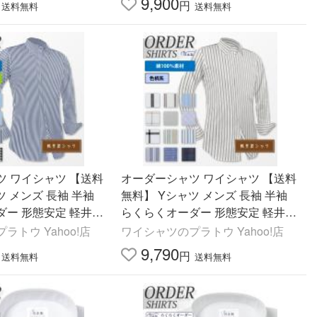
9,900
円
送料無料
送料無料
ツ ワイシャツ 【送料
オーダーシャツ ワイシャツ 【送料
ツ メンズ 長袖 半袖
無料】 Yシャツ メンズ 長袖 半袖
ダー 形態安定 軽井沢
らくらくオーダー 形態安定 軽井沢
 綿100％ Y10KZ3
シャツ スポット 綿100％ Y10KZ30
ラトウ Yahoo!店
ワイシャツのプラトウ Yahoo!店
03
9,790
円
送料無料
送料無料