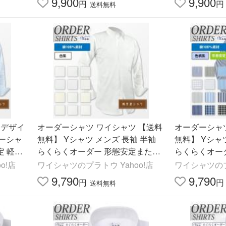
9,900
9,900
円
円
送料無料
 デザイ
オーダーシャツ ワイシャツ 【送料
オーダーシャ
ターシャ
無料】 Yシャツ メンズ 長袖 半袖
無料】 Yシャ
定 軽井
らくらくオーダー 形態安定または
らくらくオー
Z400
レギュラー加工 軽井沢シャツ 定番
シャツ 定番 柄系
o!店
ワイシャツのプラトウ Yahoo!店
ワイシャツのプ
白系 綿100％ Y10KZ3001
002
9,790
9,790
円
円
送料無料