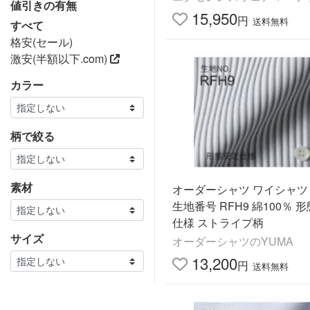
値引きの有無
ャンブレー 男性
15,950
円
送料無料
すべて
格安(セール)
激安(半額以下.com)
カラー
柄で絞る
素材
オーダーシャツ ワイシャツ
生地番号 RFH9 綿100％ 
仕様 ストライプ柄
サイズ
オーダーシャツのYUMA
13,200
円
送料無料