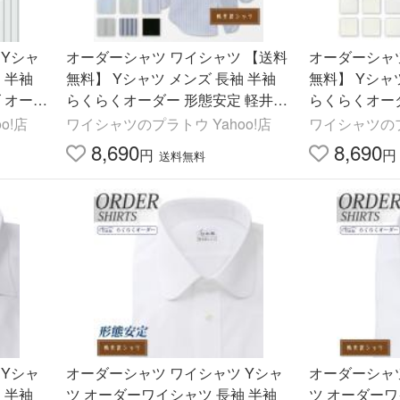
 Yシャ
オーダーシャツ ワイシャツ 【送料
オーダーシャ
 半袖
無料】 Yシャツ メンズ 長袖 半袖
無料】 Yシャ
 オーダ
らくらくオーダー 形態安定 軽井沢
らくらくオー
シャツ
シャツ 定番 柄系 綿ポリエステル混
シャツ 定番 
o!店
ワイシャツのプラトウ Yahoo!店
ワイシャツのプ
Y10KZ1002
Y10KZ1001
8,690
8,690
円
円
送料無料
 Yシャ
オーダーシャツ ワイシャツ Yシャ
オーダーシャツ
 半袖
ツ オーダーワイシャツ 長袖 半袖
ツ オーダーワ