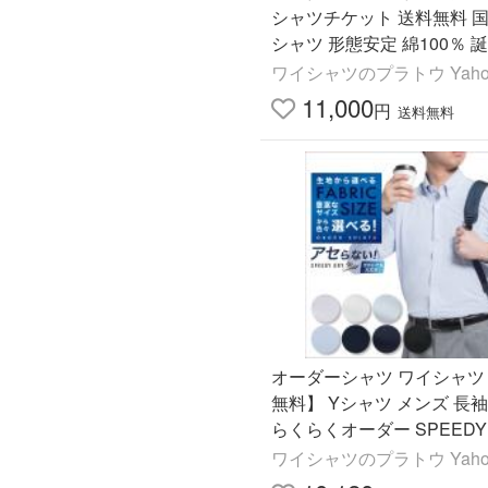
シャツチケット 送料無料 国
シャツ 形態安定 綿100％ 
の日 敬老の日 送別会 入社
ワイシャツのプラトウ Yaho
人式 P90PLG001
11,000
円
送料無料
オーダーシャツ ワイシャツ
無料】 Yシャツ メンズ 長袖
らくらくオーダー SPEEDY 
スピーディードライ 軽井沢
ワイシャツのプラトウ Yaho
Y10KZ5002