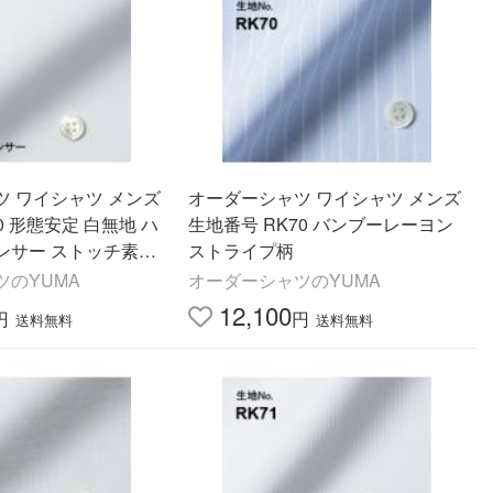
ツ ワイシャツ メンズ
オーダーシャツ ワイシャツ メンズ
0 形態安定 白無地 ハ
生地番号 RK70 バンブーレーヨン
ンサー ストッチ素材
ストライプ柄
 抗菌防臭
ツのYUMA
オーダーシャツのYUMA
12,100
円
円
送料無料
送料無料