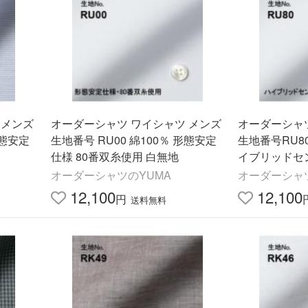
 メンズ
オーダーシャツ ワイシャツ メンズ
オーダーシャ
形態安定
生地番号 RU00 綿100％ 形態安定
生地番号RU8
仕様 80番双糸使用 白無地
イブリッドセ
吸水速乾 消臭
オーダーシャツのYUMA
オーダーシャ
12,100
12,100
円
送料無料