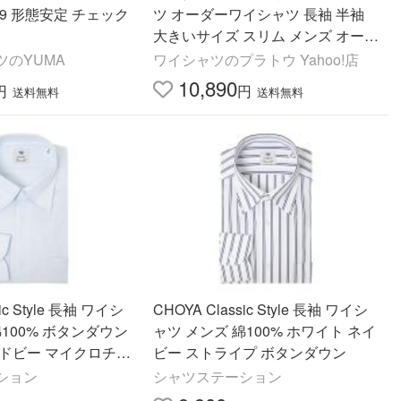
29 形態安定 チェック
ツ オーダーワイシャツ 長袖 半袖
大きいサイズ スリム メンズ オーダ
ー 日本製 綿100％ 軽井沢シャツ ボ
ツのYUMA
ワイシャツのプラトウ Yahoo!店
タンダウン
10,890
円
円
送料無料
送料無料
ic Style 長袖 ワイシ
CHOYA Classic Style 長袖 ワイシ
綿100% ボタンダウン
ャツ メンズ 綿100% ホワイト ネイ
 ドビー マイクロチェ
ビー ストライプ ボタンダウン
ション
シャツステーション