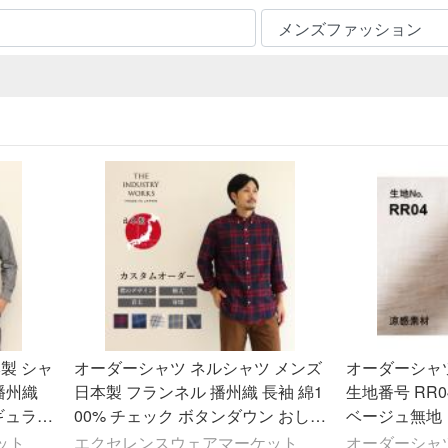
製 シャ
オーダーシャツ ネルシャツ メンズ
オーダーシャ
 播州織
日本製 フランネル 播州織 長袖 綿1
生地番号 RR0
ギュラー
00% チェック ボタンダウン おしゃ
ベージュ無地
ネス シ
れ 高級 ブランド オーダーメイド
ット
エクセレンスウェアマーケット
オーダーシャ