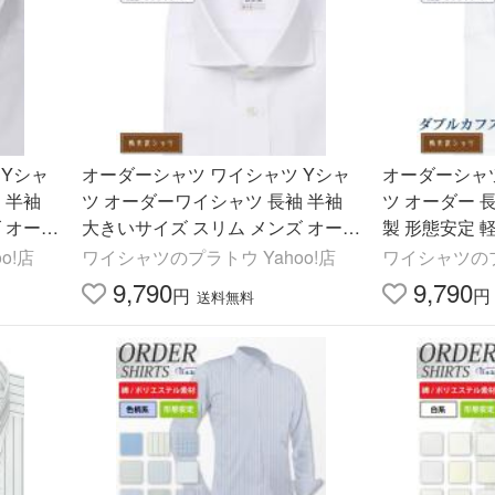
 Yシャ
オーダーシャツ ワイシャツ Yシャ
オーダーシャツ
 半袖
ツ オーダーワイシャツ 長袖 半袖
ツ オーダー 
 オーダ
大きいサイズ スリム メンズ オーダ
製 形態安定 
シャツ
ー 日本製 形態安定 軽井沢シャツ
ルカラー
o!店
ワイシャツのプラトウ Yahoo!店
ワイシャツのプ
ワイドスプレッド
9,790
9,790
円
円
送料無料