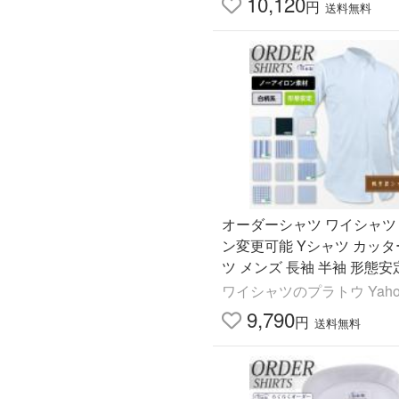
10,120
円
送料無料
オーダーシャツ ワイシャツ
ン変更可能 Yシャツ カッ
ツ メンズ 長袖 半袖 形態安
沢シャツ ノーアイロン Y10K
ワイシャツのプラトウ Yaho
1
9,790
円
送料無料