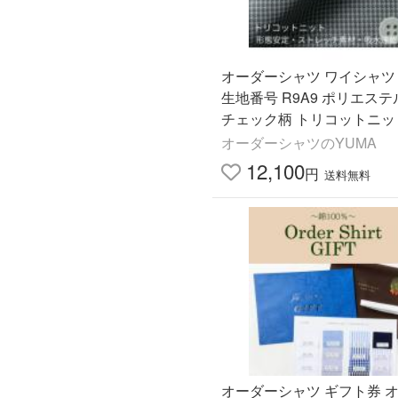
オーダーシャツ ワイシャツ
生地番号 R9A9 ポリエステ
チェック柄 トリコットニッ
安定 ストレッチ素材 吸水
オーダーシャツのYUMA
12,100
円
送料無料
オーダーシャツ ギフト券 