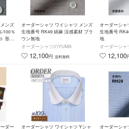
 メンズ
オーダーシャツ ワイシャツ メンズ
オーダーシャ
ル100％
生地番号 RK49 綿麻 涼感素材 ブラ
生地番号 RK4
ト 形態
ウン無地
地
速乾
オーダーシャツのYUMA
オーダーシャ
12,100
12,100
円
送料無料
オーダー
オーダーシャツ ワイシャツ Yシャ
オーダーシャ