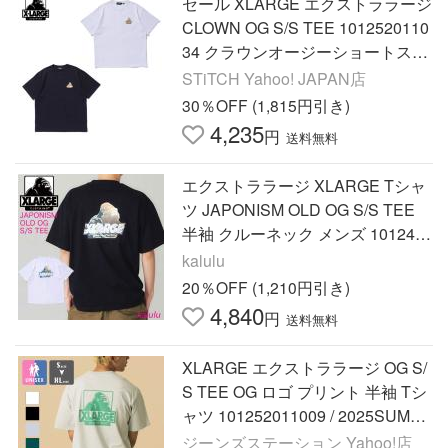
セール XLARGE エクストララージ
CLOWN OG S/S TEE 1012520110
34 クラウンオージーショートスリ
ーブティー 半袖Tシャツ プリント
STiTCH Yahoo! JAPAN店
ストリート メンズ 正規取扱店
30％OFF (1,815円引き)
4,235
円
送料無料
エクストララージ XLARGE Tシャ
ツ JAPONISM OLD OG S/S TEE
半袖 クルーネック メンズ 101241
011034 爆買
kalulu
20％OFF (1,210円引き)
4,840
円
送料無料
XLARGE エクストララージ OG S/
S TEE OG ロゴ プリント 半袖 Tシ
ャツ 101252011009 / 2025SUMM
ER
ジーンズステーション Yahoo!店