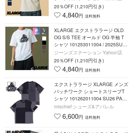
20％OFF (1,210円引き)
4,840
円
送料無料
XLARGE エクストララージ OLD
OG S/S TEE オールド OG 半袖 T
シャツ 101253011004 / 2025SUM
MER /
ジーンズステーション Yahoo!店
20％OFF (1,210円引き)
4,840
円
送料無料
エクストララージ XLARGE メンズ
パッチワーク ショートスリーブT
シャツ 101262011004 SU26 PATC
HWORK S S TEE 黒 BLACK 正規
mischief シューズ&アパレル
取扱店
6,600
円
送料無料