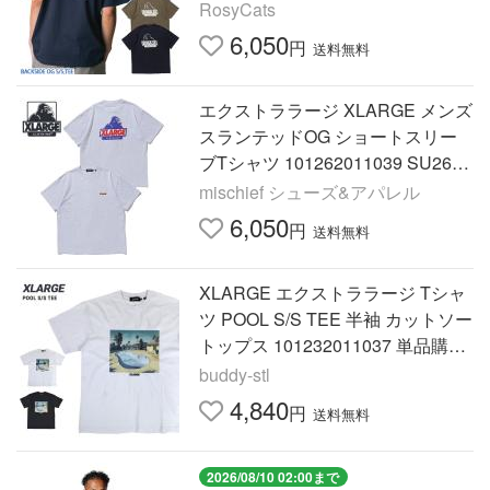
ロゴ バックプリント ロゴTシャツ
RosyCats
ストリートブランド ミラールック
6,050
円
送料無料
エクストララージ XLARGE メンズ
スランテッドOG ショートスリー
ブTシャツ 101262011039 SU26
トップス 半袖 クルーネック グレ
mischief シューズ&アパレル
ー ASH 正規取扱店
6,050
円
送料無料
XLARGE エクストララージ Tシャ
ツ POOL S/S TEE 半袖 カットソー
トップス 101232011037 単品購入
の場合はメール便発送 バーゲン
buddy-stl
4,840
円
送料無料
2026/08/10 02:00まで