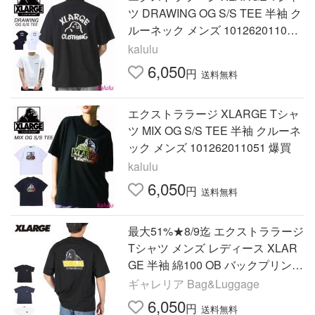
ツ DRAWING OG S/S TEE 半袖 ク
ルーネック メンズ 101262011045
爆買
kalulu
6,050
円
送料無料
エクストララージ XLARGE Tシャ
ツ MIX OG S/S TEE 半袖 クルーネ
ック メンズ 101262011051 爆買
kalulu
6,050
円
送料無料
最大51%★8/9迄 エクストララージ
Tシャツ メンズ レディース XLAR
GE 半袖 綿100 OB バックプリント
BACKSIDE OG S/S TEE 1012530
ギャレリア Bag&Luggage
11002
6,050
円
送料無料