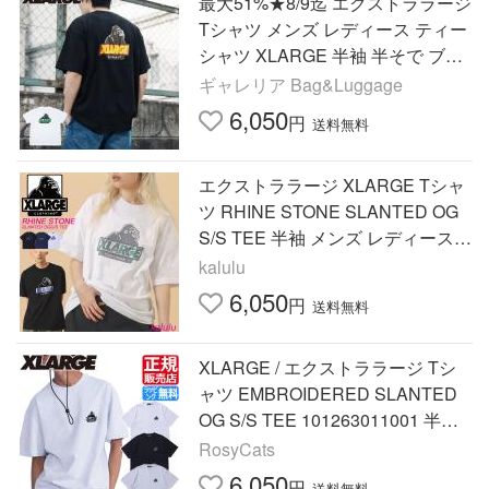
最大51%★8/9迄 エクストララージ
Tシャツ メンズ レディース ティー
シャツ XLARGE 半袖 半そで ブラ
ンド 夏 春夏 おしゃれ かっこいい
ギャレリア Bag&Luggage
ロゴ 101262011039
6,050
円
送料無料
エクストララージ XLARGE Tシャ
ツ RHINE STONE SLANTED OG
S/S TEE 半袖 メンズ レディース
ブランド 101252011054 爆買
kalulu
6,050
円
送料無料
XLARGE / エクストララージ Tシ
ャツ EMBROIDERED SLANTED
OG S/S TEE 101263011001 半袖
無地 ワンポイント 刺繍 ストリー
RosyCats
トブランド ペアルック ミラールッ
6,050
円
送料無料