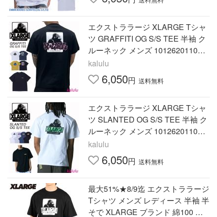
ク
エクストララージ XLARGE Tシャ
ツ GRAFFITI OG S/S TEE 半袖 ク
ルーネック メンズ 101262011046
爆買
kalulu
6,050
円
送料無料
エクストララージ XLARGE Tシャ
ツ SLANTED OG S/S TEE 半袖 ク
ルーネック メンズ 101262011039
爆買
kalulu
6,050
円
送料無料
最大51%★8/9迄 エクストララージ
Tシャツ メンズ レディース 半袖 半
そで XLARGE ブランド 綿100 コ