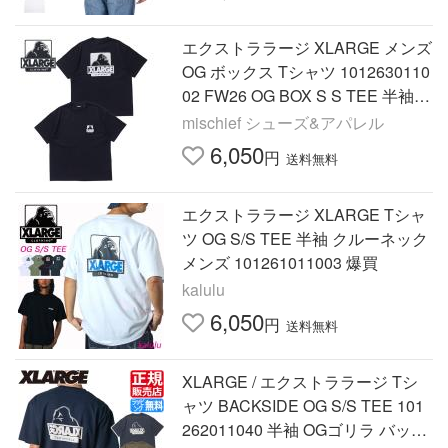
エクストララージ XLARGE メンズ
OG ボックス Tシャツ 1012630110
02 FW26 OG BOX S S TEE 半袖
グラフィック ロゴ カットソー ス
mischief シューズ&アパレル
トリート BLACK 正規取扱店
6,050
円
送料無料
エクストララージ XLARGE Tシャ
ツ OG S/S TEE 半袖 クルーネック
メンズ 101261011003 爆買
kalulu
6,050
円
送料無料
XLARGE / エクストララージ Tシ
ャツ BACKSIDE OG S/S TEE 101
262011040 半袖 OGゴリラ バック