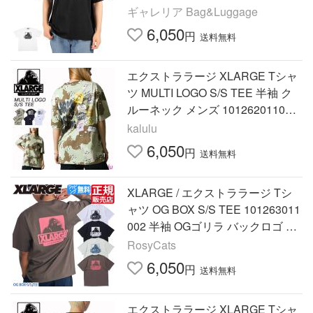
ットン オシャレ おしゃれ 101262
ギャレリア Bag&Luggage
011038
6,050
円
送料無料
エクストララージ XLARGE Tシャ
ツ MULTI LOGO S/S TEE 半袖 ク
ルーネック メンズ 101262011048
爆買
kalulu
6,050
円
送料無料
XLARGE / エクストララージ Tシ
ャツ OG BOX S/S TEE 101263011
002 半袖 OGゴリラ バックロゴ バ
ックプリント ロゴTシャツ ストリ
RosyCats
ートブランド ペアルック メンズ
6,050
円
送料無料
エクストララージ XLARGE Tシャ