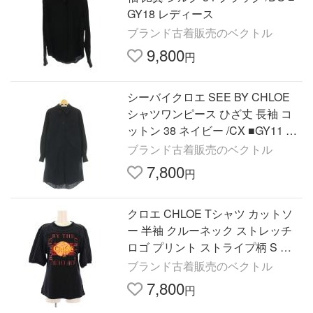
GY18 レディース
ブランド古着販売のベクトル
9,800
円
シーバイクロエ SEE BY CHLOE
シャツワンピース ひざ丈 長袖 コ
ットン 38 ネイビー /CX ■GY11 レ
ディース
ブランド古着販売のベクトル
7,800
円
クロエ CHLOE Tシャツ カットソ
ー 半袖 クルーネック ストレッチ
ロゴ プリント ストライプ柄 S 黒
ブラック /BB レディース
ブランド古着販売のベクトル
7,800
円