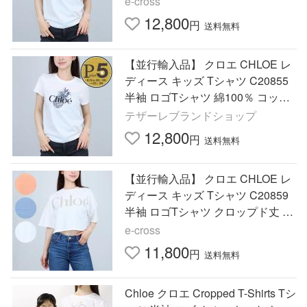
e-cross
12,800
円
送料無料
【並行輸入品】 クロエ CHLOE レ
ディース キッズ Tシャツ C20855
半袖 ロゴTシャツ 綿100％ コット
ン
テザーレブランドショップ
12,800
円
送料無料
【並行輸入品】 クロエ CHLOE レ
ディース キッズ Tシャツ C20859
半袖 ロゴTシャツ クロップド丈 10
0％ コットン
e-cross
11,800
円
送料無料
Chloe クロエ Cropped T-Shirts Tシ