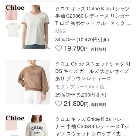
クロエ キッズ Chloe Kids Tシャツ
半袖 C20860 レディース リンガー
T ロゴ 胸ポケット クルーネック 丸
首 コットン 綿100% ブランド カジ
MSS
ュアル 白 ホワイト
34％OFF (10,470円引き)
19,780
円
送料無料
クロエ Chloe スウェットシャツ KI
DS キッズ ガールズ 大きいサイズ
あり ブラウン レディース
モダンブルーYahoo!店
29％OFF (9,200円引き)
21,800
円
送料無料
クロエ キッズ Chloe Kids トレー
ナー 半袖 C20844 レディース Tシ
ャツ スウェット クロップド丈 ロ