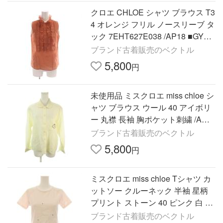
クロエ CHLOE シャツ ブラウス T3
4 オレンジ フリル ノースリーブ タ
ック 7EHT627E038 /AP18 ■GY06
レディース
ブランド古着販売のベクトル
5,800
円
未使用品 ミスクロエ miss chloe シ
ャツ ブラウス ウール 40 アイボリ
ー 丸襟 長袖 胸ポケット刺繍 /AH2
1 ■ECC004 レディース
ブランド古着販売のベクトル
5,800
円
ミスクロエ miss chloe Tシャツ カ
ットソー クルーネック 半袖 星柄
プリント ストーン 40 ピンク 白 53
0-53491 ■GY09 レディース
ブランド古着販売のベクトル