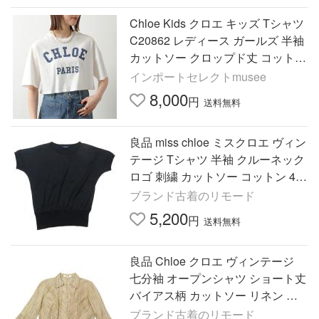
Chloe Kids クロエ キッズ Tシャツ
C20862 レディース ガールズ 半袖
カットソー クロップド丈 コットン
クルーネック ロゴ 117
インポートセレクトmusee
8,000
円
送料無料
良品 miss chloe ミスクロエ ヴィン
テージ Tシャツ 半袖 クルーネック
ロゴ 刺繍 カットソー コットン 40
ブラック レディース 古着 中古
ブランド古着のリモード
5,200
円
送料無料
良品 Chloe クロエ ヴィンテージ
七分袖 オープンシャツ ショート丈
バイアス柄 カットソー リネン シ
ルク混 40 ベージュ マルチ レディ
ブランド古着のリモード