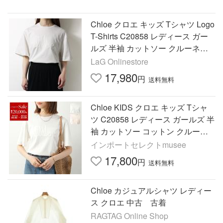
Chloe クロエ キッズ Tシャツ Logo
T-Shirts C20858 レディース ガー
ルズ 半袖 カットソー クルーネッ
ク コットン ロゴT【大人もOK】
LaG Onlinestore
17,980
円
送料無料
Chloe KIDS クロエ キッズ Tシャ
ツ C20858 レディース ガールズ 半
袖 カットソー コットン クルーネ
ック ロゴ刺繍 117/OFFWHITE
インポートセレクトmusee
17,800
円
送料無料
Chloe カジュアルシャツ レディー
ス クロエ 中古 古着
RAGTAG Online Shop