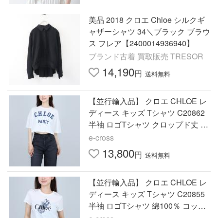
美品 2018 クロエ Chloe シルクギ
ャザーシャツ 34＼ブラック ブラウ
ス フレア【2400014936940】
ブランド古着 買取販売 TRESOR
14,190
円
送料無料
【並行輸入品】 クロエ CHLOE レ
ディース キッズ Tシャツ C20862
半袖 ロゴTシャツ クロップド丈 10
0％ コットン
e-cross
13,800
円
送料無料
【並行輸入品】 クロエ CHLOE レ
ディース キッズ Tシャツ C20855
半袖 ロゴTシャツ 綿100％ コット
ン