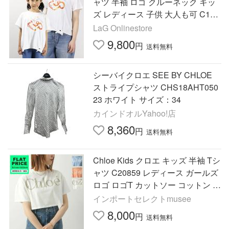
ャツ 半袖 ロゴ クルーネック キッ
ズ レディース 子供 大人も可 C15E
02
LaG Onlinestore
9,800
円
送料無料
シーバイクロエ SEE BY CHLOE
ストライプシャツ CHS18AHT050
23 ホワイト サイズ：34
カインドオルYahoo!店
8,360
円
送料無料
Chloe Kids クロエ キッズ 半袖 Tシ
ャツ C20859 レディース ガールズ
ロゴ ロゴT カットソー コットン ク
ルーネック クロップド丈
インポートセレクトmusee
8,000
円
送料無料