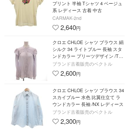
プリント 半袖 Tシャツ 4 ベージュ
系 レディース 古着 中古
CARMAK-2nd
2,640
円
クロエ CHLOE シャツ ブラウス 絹
シルク 34 ライトブルー 長袖 スタ
ンドカラー プリーツデザイン /TL
■GY62 レディース
ブランド古着販売のベクトル
2,600
円
クロエ CHLOE シャツ ブラウス 34
スカイブルー 水色 比翼仕立て ラ
ウンドカラー 長袖 /NX レディース
ブランド古着販売のベクトル
2,300
円