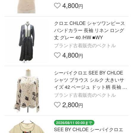
4,800
円
クロエ CHLOE シャツワンピース
バンドカラー 長袖 リネン ロング
丈 グレー 40 /HW ■WY
ブランド古着販売のベクトル
4,800
円
シーバイクロエ SEE BY CHLOE
シャツ ブラウス シルク 大きいサ
イズ 42 ベージュ ドット柄 長袖 ラ
ウンドネック ■GY70 レディース
ブランド古着販売のベクトル
2,800
円
2026/08/11 00:00まで
SEE BY CHLOE シーバイクロエ