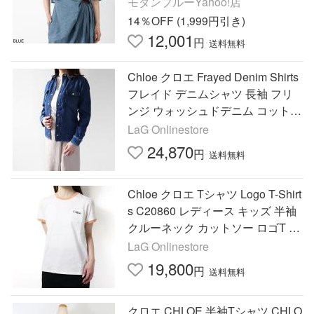
モダンブルーYahoo!店
14％OFF (1,999円引き)
12,001
円
送料無料
Chloe クロエ Frayed Denim Shirts
フレイド デニムシャツ 長袖 フリ
ンジ ウォッシュドデニム コットン
キッズ 女の子 大人もOK C20350
LaG Onlinestore
24,870
円
送料無料
Chloe クロエ Tシャツ Logo T-Shirt
s C20860 レディース キッズ 半袖
クルーネック カットソー ロゴT 大
人OK
LaG Onlinestore
19,800
円
送料無料
クロエ CHLOE 半袖Tシャツ CHLO