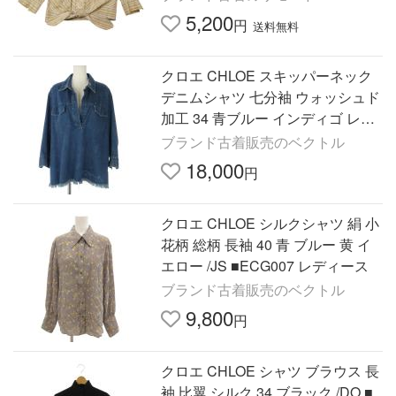
ース 古着 中古
5,200
円
送料無料
クロエ CHLOE スキッパーネック
デニムシャツ 七分袖 ウォッシュド
加工 34 青ブルー インディゴ レデ
ィース
ブランド古着販売のベクトル
18,000
円
クロエ CHLOE シルクシャツ 絹 小
花柄 総柄 長袖 40 青 ブルー 黄 イ
エロー /JS ■ECG007 レディース
ブランド古着販売のベクトル
9,800
円
クロエ CHLOE シャツ ブラウス 長
袖 比翼 シルク 34 ブラック /DO ■