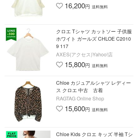
16,200
円
送料無料
クロエ Tシャツ カットソー 子供服
ホワイト ガールズ CHLOE C2010
9 117
AXES(アクセス)Yahoo!店
15,800
円
送料無料
Chloe カジュアルシャツ レディー
ス クロエ 中古 古着
RAGTAG Online Shop
15,600
円
送料無料
Chloe Kids クロエ キッズ 半袖 Tシ