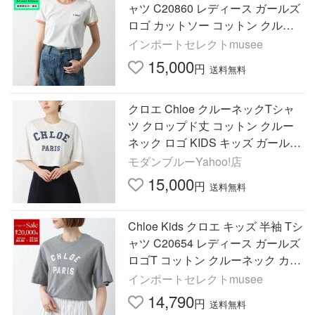
ャツ C20860 レディース ガールズ
ロゴ カットソー コットン クルー
ネック 胸ポケット 117/OFFWHIT
インポートセレクトmusee
E
15,000
円
送料無料
クロエ Chloe クルーネックTシャ
ツ クロップド丈 コットン クルー
ネック ロゴ KIDS キッズ ガールズ
大きいサイズあり ホワイト レディ
モダンブルーYahoo!店
ース
15,000
円
送料無料
Chloe Kids クロエ キッズ 半袖 Tシ
ャツ C20654 レディース ガールズ
ロゴT コットン クルーネック カッ
トソー A46/HEATHER-GREY
インポートセレクトmusee
14,790
円
送料無料