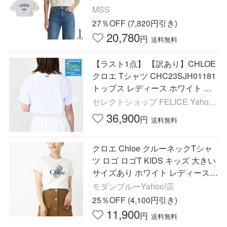
ゴ クルーネック 丸首 コットン ブ
MSS
ランド カジュアル 白
27％OFF (7,820円引き)
20,780
円
送料無料
【ラスト1点】 【訳あり】CHLOE
クロエ Tシャツ CHC23SJH01181
トップス レディース ホワイト 白
ブランド ロゴ コットン 半袖 カジ
セレクトショップ FELICE Yahoo!
ュアル 夏
店
36,900
円
送料無料
クロエ Chloe クルーネックTシャ
ツ ロゴ ロゴT KIDS キッズ 大きい
サイズあり ホワイト レディース c
20855-117-offwhite
モダンブルーYahoo!店
25％OFF (4,100円引き)
11,900
円
送料無料