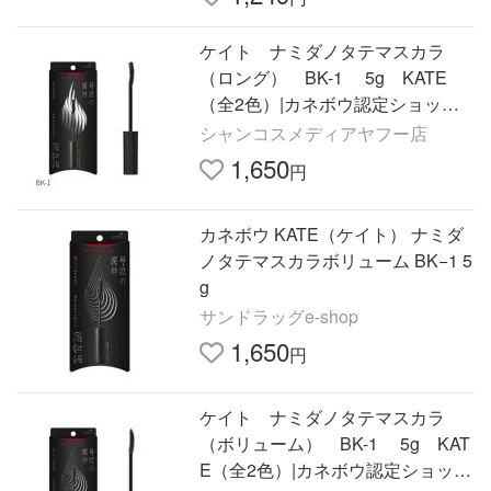
ケイト ナミダノタテマスカラ
（ロング） BK-1 5g KATE
（全2色）|カネボウ認定ショップ|
号泣の涙神|爆買
シャンコスメディアヤフー店
1,650
円
カネボウ KATE（ケイト） ナミダ
ノタテマスカラボリューム BK−1 5
g
サンドラッグe-shop
1,650
円
ケイト ナミダノタテマスカラ
（ボリューム） BK-1 5g KAT
E（全2色）|カネボウ認定ショッ