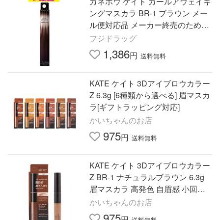
カネボウ ケイト カールアウェイキ
ングマスカラ BR-1 ブラウン メー
ル便対応品 メーカー終売のため在
庫限り
フジドラッグ
1,386
円
送料無料
KATE ケイト 3Dアイブロウカラー
Z 6.3g [6種類から選べる] 眉マスカ
ラ[ギフトラッピング対応]
かいちゃんのお店
975
円
送料無料
KATE ケイト 3Dアイブロウカラー
Z BR-1 ナチュラルブラウン 6.3g
眉マスカラ 高発色 自眉感 小回り
ブラシ[ギフトラッピング対応]
かいちゃんのお店
975
円
送料無料