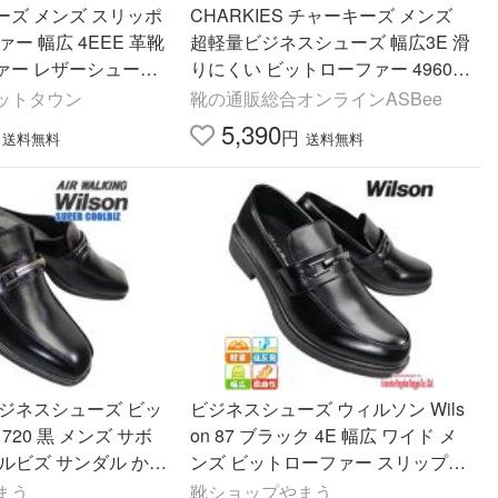
メンズ スリッポ
CHARKIES チャーキーズ メンズ
ー 幅広 4EEE 革靴
超軽量ビジネスシューズ 幅広3E 滑
ァー レザーシューズ
りにくい ビットローファー 49600
シューズ紳士靴 靴 メ
1 ブラック
ットタウン
靴の通販総合オンラインASBee
5,390
円
送料無料
送料無料
ビジネスシューズ ビッ
ビジネスシューズ ウィルソン Wils
720 黒 メンズ サボ
on 87 ブラック 4E 幅広 ワイド メ
ルビズ サンダル かか
ンズ ビットローファー スリップオ
720
ン ビジネス靴 紳士靴 合成皮革
まう
靴ショップやまう