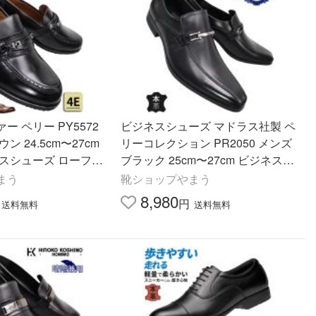
 ペリー PY5572
ビジネスシューズ マドラス社製 ペ
ン 24.5cm〜27cm
リーコレクション PR2050 メンズ
ネスシューズ ローファ
ブラック 25cm〜27cm ビジネス靴
 紳士靴 紐なし靴 履
ビットスリッポン 革靴 紐なし靴 紳
まう
靴ショップやまう
 4E
士靴 黒靴 本革
8,980
円
送料無料
送料無料