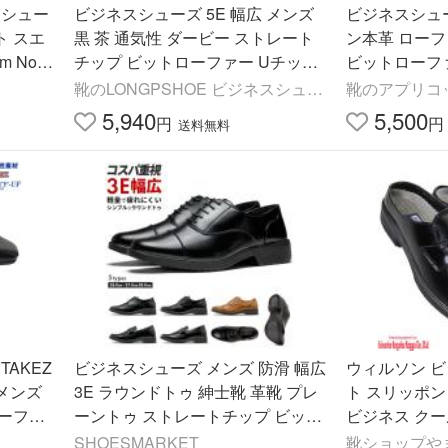
スシュー
ビジネスシューズ 5E 幅広 メンズ
ビジネスシューズ 
ト スエ
黒 茶 通気性 ダービー ストレート
ン本革 ローファ
 No.8
チップ ビットローファー Uチップ
ビットローフ
外羽根 通気 蒸れない インソール
コンフォート
靴のLONGPSHOE ビジネスシュー
靴のアプリコ
滑りにくい ARUKOKA
ンズシューズ
ズ
5,940
5,500
円
円
送料無料
AKEZ
ビジネスシューズ メンズ 防滑 幅広
ウィルソン 
ク メンズ
3E ラウンドトゥ 紳士靴 革靴 プレ
ト スリッポン 
ーファ
ーントゥ ストレートチップ ビット
ビジネス クー
婚葬祭 タ
ローファー ブラック ブラウン 黒
となしWilson 
SHOESMARKET
靴ショップや