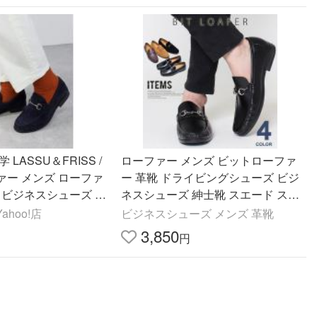
LASSU＆FRISS /
ローファー メンズ ビットローファ
ァー メンズ ローファ
ー 革靴 ドライビングシューズ ビジ
 ビジネスシューズ 韓
ネスシューズ 紳士靴 スエード スウ
ン きれいめ カジュア
ェード 学生 男子 おしゃれ
ahoo!店
ビジネスシューズ メンズ 革靴
80…
3,850
円