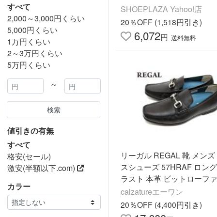
すべて
ハイドロテック HD1508 爆
SHOEPLAZA Yahoo!店
2,000～3,000円くらい
E
20％OFF (1,518円引き)
5,000円くらい
6,072
円
送料無料
1万円くらい
2～3万円くらい
5万円くらい
～
検索
値引きの有無
すべて
リーガル REGAL 靴 メンズ
格安(セール)
スシューズ 57HRAF ロン
激安(半額以下.com)
ラスト 本革 ビットローファ
カラー
ック
calzatureエーワン
20％OFF (4,400円引き)