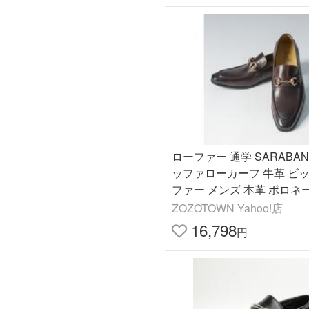
ローファー 通学 SARABAN
ッファローカーフ 牛革 ビ
ファー メンズ 本革 ボロネ
ビジネスシューズ レザーロ
ZOZOTOWN Yahoo!店
ー オンオフ兼用 (1…
16,798
円