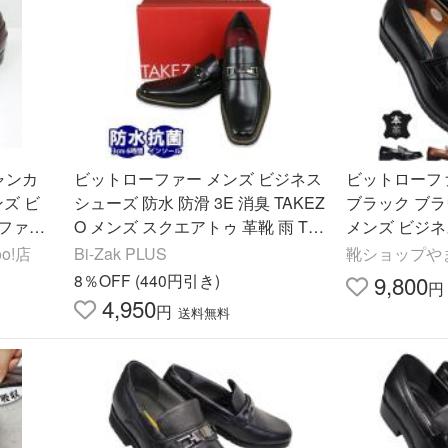
チャンカ
ビットローファー メンズ ビジネス
ビットローファー
ンズ ビ
シューズ 防水 防滑 3E 消臭 TAKEZ
ブラック ブラウ
ファー
O メンズ スクエアトゥ 革靴 雨 TK
メンズ ビジ
m〜27.
193
ー スリッポン
o!店
Bi-Zak PLUS
靴ショップや
きやすい靴 黒靴
8％OFF (440円引き)
9,800
円
4,950
円
送料無料