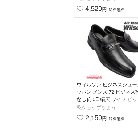
ケゾー 豊口武三
4,520
円
送料無料
ウィルソン ビジネスシュー
ッポン メンズ 72 ビジネス
なし靴 3E 幅広 ワイド ビッ
ilson
靴ショップやまう
2,150
円
送料無料