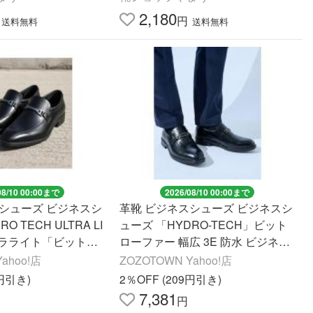
2,180
円
送料無料
送料無料
08/10 00:00まで
2026/08/10 00:00まで
スシューズ ビジネスシ
革靴 ビジネスシューズ ビジネスシ
O TECH ULTRA LI
ューズ 「HYDRO-TECH」ビット
トラライト「ビットロ
ローファー 幅広 3E 防水 ビジネス
幅広 3E 軽量「24.
シューズ メンズ
ahoo!店
ZOZOTOWN Yahoo!店
m」 メンズ
9円引き)
2％OFF (209円引き)
7,381
円