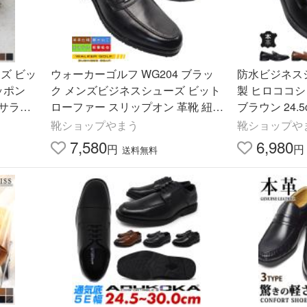
ズ ビッ
ウォーカーゴルフ WG204 ブラッ
防水ビジネス
ッポン
ク メンズビジネスシューズ ビット
製 ヒロココシノ
4 サラバ
ローファー スリップオン 革靴 紐な
ブラウン 24.5
し靴 撥水 本革 防滑 軽量 WALKER
ジネスシュー
靴ショップやまう
靴ショップや
GOLF ゆったり仕様
ローファー 
7,580
6,980
円
円
送料無料