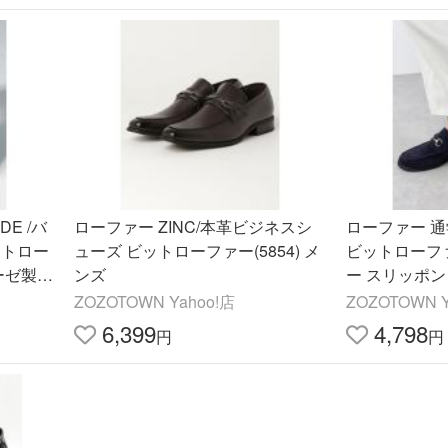
DE /バ
ローファー ZINC/本革ビジネスシ
ローファー 通学 
ットロー
ューズ ビットローファー(5854) メ
ビットローフ
ーゼ製法
ンズ
ー スリッポン
ーファ
国ファッショ
ZOZOTOWN Yahoo!店
ZOZOTOWN Y
ル 通勤 通学（
6,399
4,798
円
円