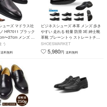
シューズ マドラス社
ビジネスシューズ 本革 メンズ 歩き
 HR7011 ブラック
やすい 走れる 軽量 防滑 3E 紳士靴
cm〜27cm メンズ ビ
革靴 プレーントゥ ストレートチッ
ズ ビットスリッポン
プ ビット ローファー ブラック 全6
まう
SHOESMARKET
紐なし靴
種類 OXFORD FIELD
5,980
円
送料無料
送料無料