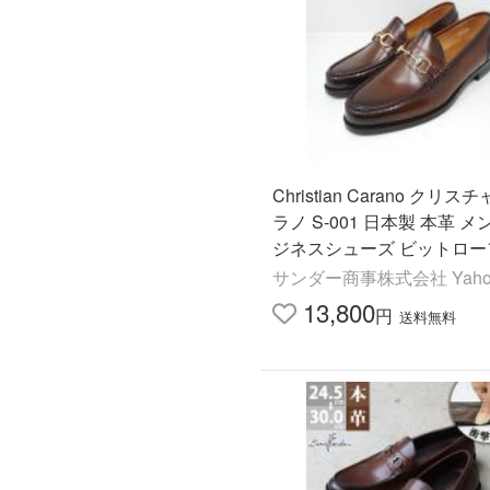
Christian Carano クリス
ラノ S-001 日本製 本革 メ
ジネスシューズ ビットロー
バンプ スリッポン 3E 24.5c
サンダー商事株式会社 Yaho
0cm ドレス
13,800
円
送料無料