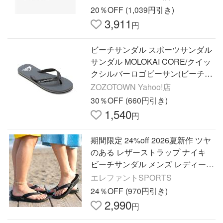
20％OFF (1,039円引き)
3,911
円
ビーチサンダル スポーツサンダル
サンダル MOLOKAI CORE/クイッ
クシルバーロゴビーサン(ビーチサ
ンダル） メンズ
ZOZOTOWN Yahoo!店
30％OFF (660円引き)
1,540
円
期間限定 24%off 2026夏新作 ツヤ
のある レザーストラップ ナイキ
ビーチサンダル メンズ レディース
NIKE マリーナ 鼻緒 フリップ サン
エレファントSPORTS
ダル ブラック 黒 IH2381
24％OFF (970円引き)
2,990
円