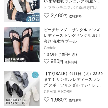
い 衝撃吸収 ランニング 街履き H5
065 パールイズミ rkt ‥
ヒマラヤテニスバド卓球専門店
2,480
円
送料無料
ビーチサンダル サンダル メンズ
レディース トングサンダル 夏用
鼻緒 海水浴 プール
Cedalet
1％OFF (10円引き)
980
円
送料無料
【半額SALE】9月1日（火）23:59
まで！ サンダル レディース メン
ズ スポーツサンダル オシャレ シ
ンプル ビーチサンダル クッション
CRADLE-KOBE
軽量 歩きやすい
1,980
円
送料無料