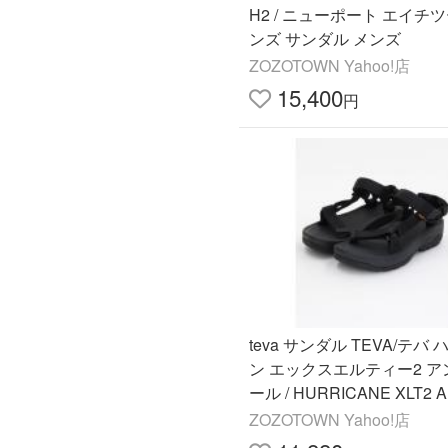
H2 / ニューポート エイチツー
ンズ サンダル メンズ
ZOZOTOWN Yahoo!店
15,400
円
teva サンダル TEVA/テバ
ン エックスエルティー2 ア
ール / HURRICANE XLT2 
LE 「USサイズ 8~10」 メ
ZOZOTOWN Yahoo!店