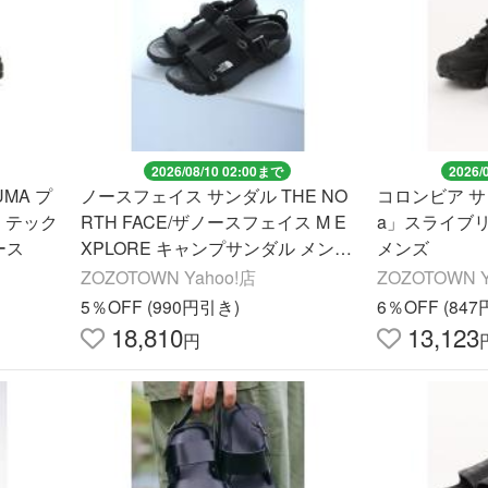
2026/08/10 02:00まで
2026/
UMA プ
ノースフェイス サンダル THE NO
コロンビア サン
 テック
RTH FACE/ザノースフェイス M E
a」スライブ
ース
XPLORE キャンプサンダル メンズ
メンズ
レディース
ZOZOTOWN Yahoo!店
ZOZOTOWN Y
5％OFF (990円引き)
6％OFF (84
18,810
13,123
円