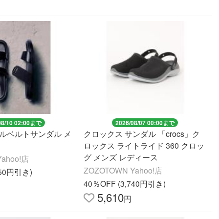
08/10 02:00まで
2026/08/07 00:00まで
ブルベルトサンダル メ
クロックス サンダル 「crocs」ク
ロックス ライトライド 360 クロッ
グ メンズ レディース
ahoo!店
ZOZOTOWN Yahoo!店
050円引き)
40％OFF (3,740円引き)
5,610
円