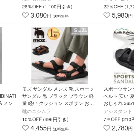
EB1001 EB1002 靴
26％OFF (1,100円引き)
22％OFF (1,
3,080
5,980
円
円
送料無料
モズ サンダル メンズ 靴 スポーツ
スポーツサン
INATI
サンダル 黒 ブラック ブラウン 軽
ベルト 安い 
HA メン
量 軽い クッション スポサン おし
おしゃれ 365
ゃれ ブランド 歩きやすい スポーツ
靴のニシムラ
アシスタント
プレゼント moz 0800
10％OFF (495円引き)
7％OFF (21
4,455
2,780
円
円
送料無料