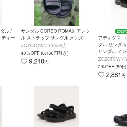
ダル /
サンダル CORSO ROMA9: アンク
2026/
ズ レディー
ル ストラップ サンダル メンズ
アディダス a
ダル サンダル 
ZOZOTOWN Yahoo!店
サンダル メン
40％OFF (6,160円引き)
ZOZOTOWN Y
9,240
円
2％OFF (89
2,881
円