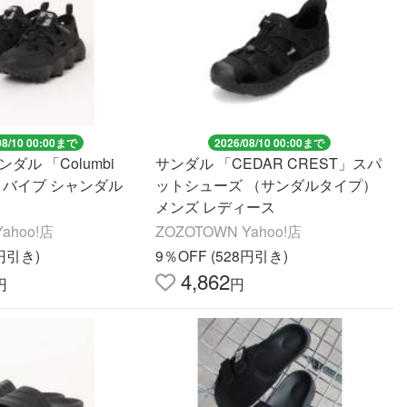
08/10 00:00まで
2026/08/10 00:00まで
ダル 「Columbi
サンダル 「CEDAR CREST」スパ
リバイブ シャンダル
ットシューズ （サンダルタイプ）
メンズ レディース
ahoo!店
ZOZOTOWN Yahoo!店
7円引き)
9％OFF (528円引き)
4,862
円
円