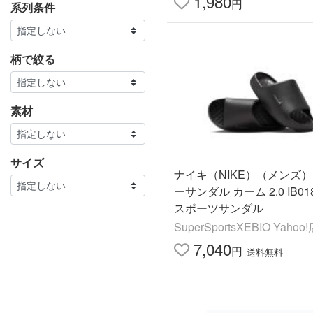
1,980
円
系列条件
柄で絞る
素材
サイズ
ナイキ（NIKE）（メンズ
ーサンダル カーム 2.0 IB018
スポーツサンダル
SuperSportsXEBIO Yahoo
7,040
円
送料無料