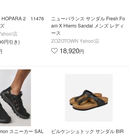
 HOPARA 2 11476
ニューバランス サンダル Fresh Fo
ンズ
am X Hierro Sandal メンズ レディ
ース
ahoo!店
ZOZOTOWN Yahoo!店
090円引き)
18,920
円
円
mon スニーカー SAL
ビルケンシュトック サンダル BIR