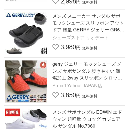
2,998
円
送料無料
メンズ スニーカー サンダル サボ
モックシューズ スリッポン アウト
ドア 軽量 GERRY ジェリー GR65
93 爆買
シューズストア リオデート
3,980
円
送料無料
gerry ジェリー モックシューズ メ
ンズ サボサンダル 歩きやすい 難
燃加工 2way スリッポン クロッグ
サンダル かかとが踏める 爆買
S-mart Yahoo! JAPAN店
3,850
円
送料無料
メンズ サボサンダル EDWIN エド
ウィン 超軽量 クロッグ カジュア
ル サンダル No.7060