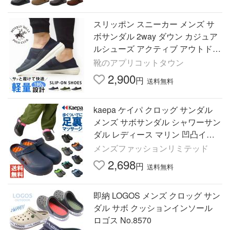
スリッポン スニーカー メンズ サ
ボサンダル 2way ダウン カジュア
ルシューズ アクティブ アウトドア
ストレッチ 軽量 屈曲 カップイン
靴のアプリコットタウン
ソール 靴 メンズシューズ
2,900
円
送料無料
kaepa ケイパ クロッグ サンダル
メンズ サボサンダル シャワーサン
ダル レディース マリン 凹凸イン
ソール 足裏マッサージ 【A1-128
メンズファッションリミテッド
9】 送料無料
2,698
円
送料無料
即納 LOGOS メンズ クロッグ サン
ダル サボ クッションインソール
ロゴス No.8570