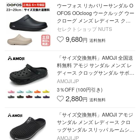
ウーフォス リカバリーサンダル O
OFOS OOcloog ウークルッグ ウー
クローグ メンズ レディース クロ
ッグサンダル サボ ビーチサンダル
セレクトショップ NUTS
サイズ交換片道無料
9,680
円
送料無料
「サイズ交換無料」AMOJI 全国送
料無料 アモジ サンダル メンズ レ
ディース クロッグサンダル サボ
スポーツサンダル 室内履き 外出履
AMOJI.JP
きファッション
3％OFF (100円引き)
2,880
円
送料無料
「サイズ交換無料」AMOJI アモジ
サンダル メンズ レディース クロ
ッグサンダル スリッパ ルームシュ
ーズ サボサンダル 室内室出 コン
AMOJI.JP