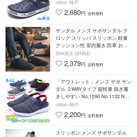
citron-神戸
2,680
円
送料無料
サンダル メンズ サボサンダル ク
ロッグ スリッパ スリッポン 軽量
クッション性 室内履き 防寒 おし
ゃれ edwin ブランド
SHOES GRIND
2,379
円
送料無料
「アウトレット」メンズ サボ サン
ダル ２WAYタイプ 超軽量 脱ぎ履
きしやすい No.1290 No.1132 No.1
448
citron-神戸
2,200
円
送料無料
スリッポン メンズ サボサンダル