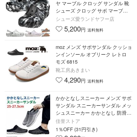
ヤ マーブル クロッグ サンダル 靴
シューズ クロッグ サボ マーブル 2
06935
シューズ愛ランドヤフー店
5,200
円
送料無料
moz メンズ サボサンダル クッショ
ンインソール オブリーク レトロ
モズ 6815
靴工房あきまい
4,290
円
送料無料
かかとなしスニーカー メンズ サボ
サンダル スニーカーサンダル メッ
シュスニーカー かかとなし 防滑
つっかけ シューズ 靴 春 夏 メッシ
佳誉ストア
ュ 通気性
1％OFF (31円引き)