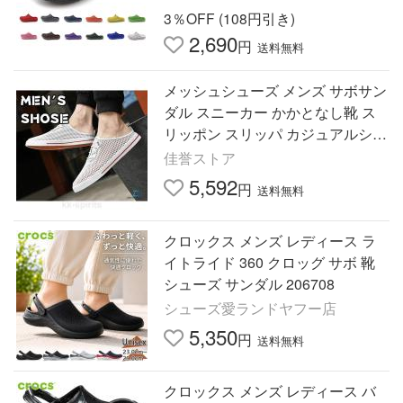
フォートサンダ
3％OFF (108円引き)
2,690
円
送料無料
メッシュシューズ メンズ サボサン
ダル スニーカー かかとなし靴 ス
リッポン スリッパ カジュアルシュ
ーズ ビーチサンダル
佳誉ストア
5,592
円
送料無料
クロックス メンズ レディース ラ
イトライド 360 クロッグ サボ 靴
シューズ サンダル 206708
シューズ愛ランドヤフー店
5,350
円
送料無料
クロックス メンズ レディース バ