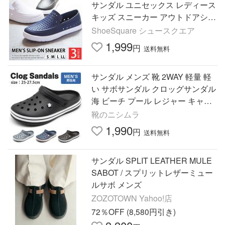
サンダル ユニセックス レディース
キッズ スニーカー アウトドアシュ
ーズ カジュアルシューズ クロッグ
ShoeSquare シュースクエア
靴 屈曲 軽量 通気性
1,999
円
送料無料
サンダル メンズ 靴 2WAY 軽量 軽
い サボサンダル クロッグサンダル
海 ビーチ プール レジャー キャン
プ BBQ 黒 ブラック グレー ネイビ
靴のニシムラ
ー ブラウン DS-8416
1,990
円
送料無料
サンダル SPLIT LEATHER MULE
SABOT / スプリットレザーミュー
ルサボ メンズ
ZOZOTOWN Yahoo!店
72％OFF (8,580円引き)