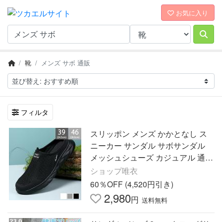
お気に入り
靴
メンズ サボ 通販
フィルタ
スリッポン メンズ かかとなし ス
ニーカー サンダル サボサンダル
メッシュシューズ カジュアル 通気
性 軽量 シューズ かかとのない靴
ショップ唯衣
スポーツ 通気性 夏
60％OFF (4,520円引き)
2,980
円
送料無料