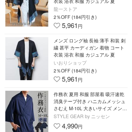
衣装 浴衣 和服 カジュアル 夏
龍一ストア
2％OFF (184円引き)
5,961
円
メンズ ロング袖 長袖 薄手 和装 刺
繍 甚平 カーディガン 着物 コート
衣装 浴衣 和服 カジュアル 夏
いおりショップ
2％OFF (184円引き)
5,961
円
作務衣 夏用 和服 部屋着 吸汗速乾
消臭テープ付き ハニカムメッシュ
さむえ M-10L 大きいサイズ メンズ
リラックスウェア ニッセン
STYLE GEAR by ニッセン
4,990
円