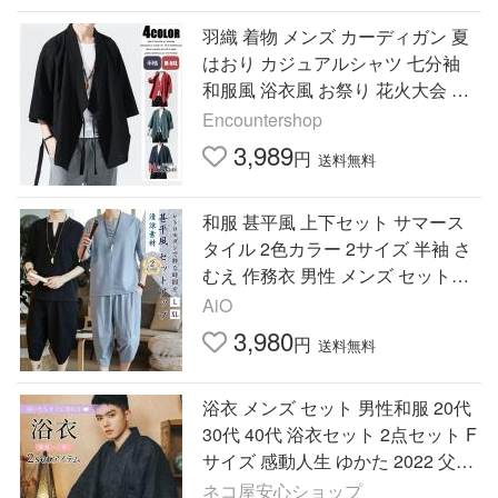
羽織 着物 メンズ カーディガン 夏
はおり カジュアルシャツ 七分袖
和服風 浴衣風 お祭り 花火大会 部
屋着 敬老の日 夏ギフト
Encountershop
3,989
円
送料無料
和服 甚平風 上下セット サマース
タイル 2色カラー 2サイズ 半袖 さ
むえ 作務衣 男性 メンズ セットア
ップ カジュアル 上下セット カッ
AiO
コいいンズ おしゃれ
3,980
円
送料無料
浴衣 メンズ セット 男性和服 20代
30代 40代 浴衣セット 2点セット F
サイズ 感動人生 ゆかた 2022 父の
日ギフト プレゼント 履きやすい
ネコ屋安心ショップ