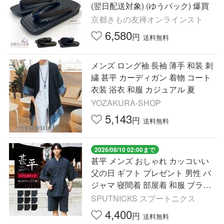
(翌日配送対象) (ゆうパック) 爆買
京都きもの友禅オンラインスト
6,580
円
送料無料
メンズ ロング袖 長袖 薄手 和装 刺
繍 甚平 カーディガン 着物 コート
衣装 浴衣 和服 カジュアル 夏
YOZAKURA-SHOP
5,143
円
送料無料
2026/08/10 02:00まで
甚平 メンズ おしゃれ カッコいい
父の日 ギフト プレゼント 男性 パ
ジャマ 寝間着 部屋着 和服 ブラッ
ク ネイビー
SPUTNICKS スプートニクス
4,400
円
送料無料