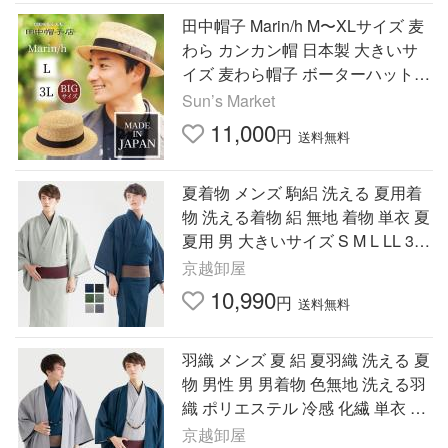
田中帽子 Marin/h M〜XLサイズ 麦
わら カンカン帽 日本製 大きいサ
イズ 麦わら帽子 ボーターハット
キャノチェ サイズ調整 日よけ 帽
Sun’s Market
子 優良配送 UK-H047
11,000
円
送料無料
夏着物 メンズ 駒絽 洗える 夏用着
物 洗える着物 絽 無地 着物 単衣 夏
夏用 男 大きいサイズ S M L LL 3L
kyoetsu(rg)
京越卸屋
10,990
円
送料無料
羽織 メンズ 夏 絽 夏羽織 洗える 夏
物 男性 男 男着物 色無地 洗える羽
織 ポリエステル 冷感 化繊 単衣 和
装 和服 駒絽 S M L LL 3L 大きいサ
京越卸屋