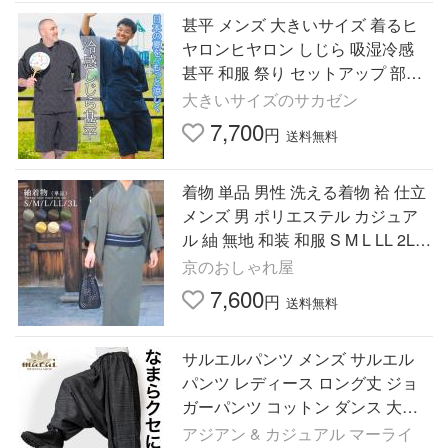
甚平 メンズ 大きいサイズ 着るヒ
ヤロンヒヤロン しじら 吸湿冷感
甚平 和服 祭り セットアップ 部屋
着 夏
大きいサイズのサカゼン
7,700
円
送料無料
着物 単品 男性 洗える着物 袷 仕立
メンズ 男 ポリエステル カジュア
ル 紬 無地 和装 和服 S M L LL 2L 3
L 黒 紺 茶 灰 ベージュ 生成り
京のおしゃれ屋
7,600
円
送料無料
サルエルパンツ メンズ サルエル
パンツ レディース ロング丈 ジョ
ガーパンツ コットン ダンス 大き
いサイズ ウエストゴム 春夏 秋冬
アジアン & カジュアル マーライ