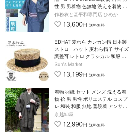
性 男 男着物 色無地 洗える着物 ポ
リエステル 冷感 化繊 単衣 和服 駒
作務衣と甚平和専門店 ひめか
絽 大きいサイズ
13,600
円
送料無料
EDHAT 麦わら カンカン帽 日本製
ストローハット 麦わら帽子 サイズ
調整可 レトロ クラシカル 和服 浴
衣 夏祭り 日よけ 帽子 16166583
Sun’s Market
13,199
円
送料無料
着物 羽織 セット メンズ 洗える着
物 袷 男 男性 ポリエステル コスプ
レ 和装 和服 無地 普段着 アンサン
ブル 紬(rg)
京越卸屋
12,990
円
送料無料