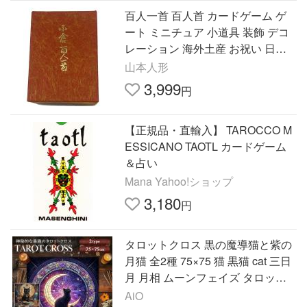
百人一首 百人首 カードゲーム ゲ
ート ミニチュア 小道具 装飾 デコ
レーション 海外土産 お祝い 日本
伝統 日本文化 和風インテリア 日
山本人形
本土産 桃の節句
3,999
円
【正規品・直輸入】 TAROCCO M
ESSICANO TAOTL カードゲーム
＆占い
Mana Yahoo!ショップ
3,180
円
タロットクロス 黒の魔導猫と紫の
月猫 全2種 75×75 猫 黒猫 cat 三日
月 月相 ムーンフェイズ タロット
デッキテーブルクロス 敷物 テーブ
AiO