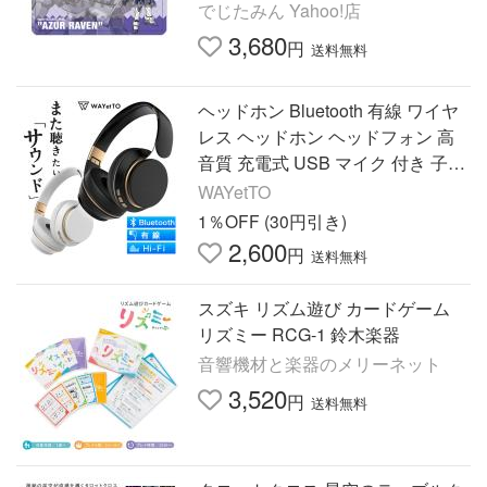
【10月予約】
でじたみん Yahoo!店
3,680
円
送料無料
ヘッドホン Bluetooth 有線 ワイヤ
レス ヘッドホン ヘッドフォン 高
音質 充電式 USB マイク 付き 子供
用 テレビ用 HiFi 重低音 爆買
WAYetTO
1％OFF (30円引き)
2,600
円
送料無料
スズキ リズム遊び カードゲーム
リズミー RCG-1 鈴木楽器
音響機材と楽器のメリーネット
3,520
円
送料無料