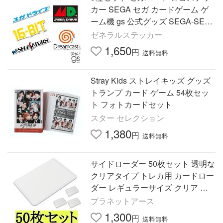
カー SEGA セガ カードゲーム ゲ
ーム機 gs 公式グッズ SEGA-SET0
1
ゼネラルステッカー
1,650
円
送料無料
Stray Kids ストレイキッズ グッズ
トランプ カード ゲーム 54枚セッ
ト フォトカードセット
スター セレクション
1,380
円
送料無料
サイドローダー 50枚セット 透明な
クリアタイプ トレカ用 カードロー
ダー レギュラーサイズ クリア お
すすめ
プラネットアース
1,300
円
送料無料