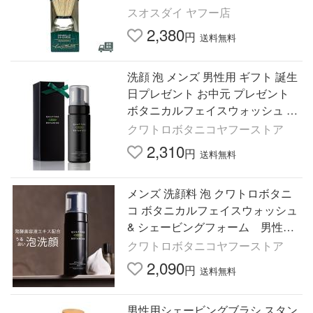
シ 泡立て 男性用 スキンケア イタ
スオスダイ ヤフー店
リア製 ギフト プレゼント
2,380
円
送料無料
洗顔 泡 メンズ 男性用 ギフト 誕生
日プレゼント お中元 プレゼント
ボタニカルフェイスウォッシュ ＆
シェービングフォーム クワトロボ
クワトロボタニコヤフーストア
タニコ 爆買
2,310
円
送料無料
メンズ 洗顔料 泡 クワトロボタニ
コ ボタニカルフェイスウォッシュ
& シェービングフォーム 男性用
スキンケア 爆買
クワトロボタニコヤフーストア
2,090
円
送料無料
男性用シェービングブラシ スタン