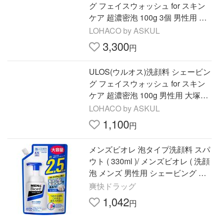
グ フェイスウォッシュ for スキン
ケア 超濃密泡 100g 3個 男性用 大
塚製薬
LOHACO by ASKUL
3,300
円
ULOS(ウルオス)洗顔料 シェービン
グ フェイスウォッシュ for スキン
ケア 超濃密泡 100g 男性用 大塚製
薬
LOHACO by ASKUL
1,100
円
メンズビオレ 泡タイプ洗顔料 スパ
ウト ( 330ml )/ メンズビオレ ( 洗顔
泡 メンズ 男性用 シェービング ニ
キビ )
爽快ドラッグ
1,042
円