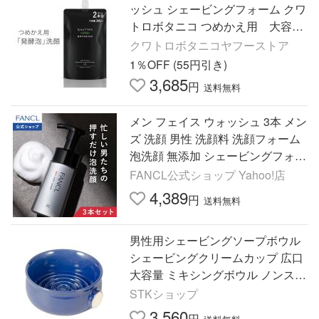
ッシュ シェービングフォーム クワ
トロボタニコ つめかえ用 大容
量 300mL ボトル2本分 爆買
クワトロボタニコヤフーストア
1％OFF (55円引き)
3,685
円
送料無料
メン フェイス ウォッシュ 3本 メン
ズ 洗顔 男性 洗顔料 洗顔フォーム
泡洗顔 無添加 シェービングフォー
ム 男性用 ファンケル FANCL 公式
FANCL公式ショップ Yahoo!店
4,389
円
送料無料
男性用シェービングソープボウル
シェービングクリームカップ 広口
大容量 ミキシングボウル ノンスリ
ップハンドル 理髪店シェービング
STKショップ
マグ シ
3,560
円