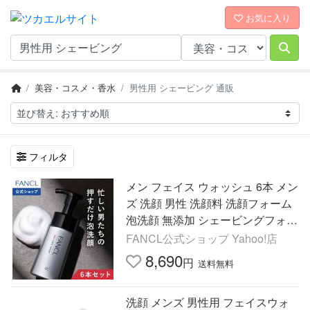
お気に入り
美容・コスメ・香水
男性用 シェービング 通販
フィルタ
メン フェイス ウォッシュ 6本 メン
ズ 洗顔 男性 洗顔料 洗顔フォーム
泡洗顔 無添加 シェービングフォー
ム 男性用 ファンケル FANCL 公式
FANCL公式ショップ Yahoo!店
8,690
円
送料無料
洗顔 メンズ 男性用 フェイスウォ