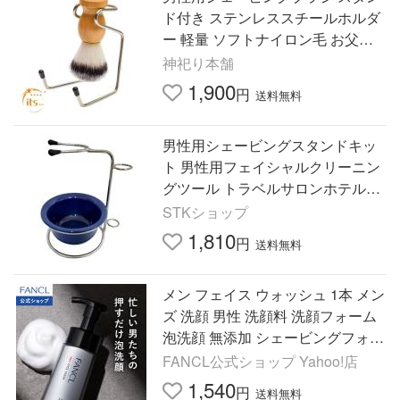
ド付き ステンレススチールホルダ
ー 軽量 ソフトナイロン毛 お父さ
ん・旦那様向け 木製ハンドル 2 In
神祀り本舗
1 キット
1,900
円
送料無料
男性用シェービングスタンドキッ
ト 男性用フェイシャルクリーニン
グツール トラベルサロンホテル用
ブルー
STKショップ
1,810
円
送料無料
メン フェイス ウォッシュ 1本 メン
ズ 洗顔 男性 洗顔料 洗顔フォーム
泡洗顔 無添加 シェービングフォー
ム 男性用 ファンケル FANCL 公式
FANCL公式ショップ Yahoo!店
1,540
円
送料無料