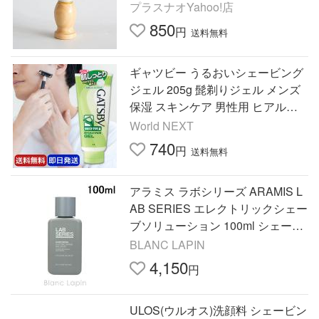
ドル スキンケア ひげ 床屋 理容 美
プラスナオYahoo!店
容 プレ
850
円
送料無料
ギャツビー うるおいシェービング
ジェル 205g 髭剃りジェル メンズ
保湿 スキンケア 男性用 ヒアルロ
ン酸配合
World NEXT
740
円
送料無料
アラミス ラボシリーズ ARAMIS L
AB SERIES エレクトリックシェー
ブソリューション 100ml シェービ
ング 男性用 [428764]
BLANC LAPIN
4,150
円
ULOS(ウルオス)洗顔料 シェービン