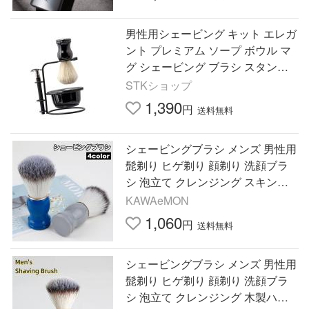
男性用シェービング キット エレガ
ント プレミアム ソープ ボウル マ
グ シェービング ブラシ スタンド
ホルダー
STKショップ
1,390
円
送料無料
シェービングブラシ メンズ 男性用
髭剃り ヒゲ剃り 顔剃り 洗顔ブラ
シ 泡立て クレンジング スキンケ
ア ひげ 床屋 理容 美容 プレゼント
KAWAeMON
ギフト
1,060
円
送料無料
シェービングブラシ メンズ 男性用
髭剃り ヒゲ剃り 顔剃り 洗顔ブラ
シ 泡立て クレンジング 木製ハン