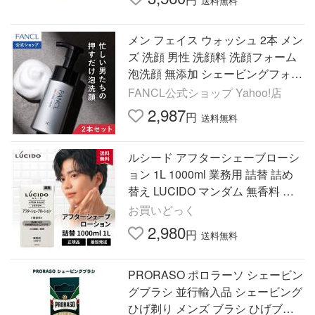
送料無料
メン フェイス ウォッシュ 2本 メン
ズ 洗顔 男性 洗顔料 洗顔フォーム
泡洗顔 無添加 シェービングフォー
ム 男性用 ファンケル FANCL 公式
FANCL公式ショップ Yahoo!店
2,987
円
送料無料
ルシード アフターシェーブローシ
ョン 1L 1000ml 業務用 詰替 詰め
替え LUCIDO マンダム 無香料 メ
ンズ 大容量 男性用 ヒゲ剃り 髭剃
お買いどっく
り後 シェービング 保湿
2,980
円
送料無料
PRORASO ポロラーソ シェービン
グブラシ 並行輸入品 シェービング
ひげ剃り メンズ ブラシ ひげブラ