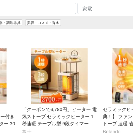
器・調理器具
美容・コスメ・香水
「クーポンで6,780円」ヒーター 電
セラミックヒ
マー付き
気ストーブ セラミックヒーター 1
典！】 ファン
ー 30
秒速暖 テーブル型 9段タイマー テ
トーブ 速暖 
ーブル一体型ヒーター 自動転倒OF
クファンヒータ
富士
Belando