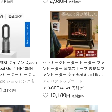
2,980
円
送料無料
送料無料
機 ダイソン Dyson
セラミックヒーター ヒーター ファ
+Cool Gen1 HP10BN
ンヒーター 電気ストーブ 暖炉型フ
ンヒーター ヒーター
ァンヒーター 安全認証S-JET取得
ッケル 【アウトレット
暖炉型ヒーター 暖炉 おしゃれ 暖房
ahoo!ショッピング店
アイリストップマート
電気ファンヒーター
31％OFF (4,620円引き)
円
送料無料
10,180
円
送料無料