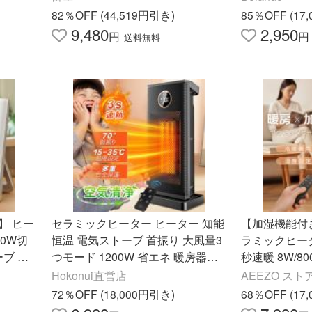
F 過熱防止
段階 過熱保護
82％OFF (44,519円引き)
85％OFF (17
9,480
2,950
円
円
送料無料
】 ヒー
セラミックヒーター ヒーター 知能
【加湿機能付き
00W切
恒温 電気ストーブ 首振り 大風量3
ラミックヒータ
ーブ 足
つモード 1200W 省エネ 暖房器具
秒速暖 8W/80
動OFF
防寒対策 PSE認証 切タイマー
3段階切替 転
Hokonui直営店
AEEZO ストア
ーター 12畳
72％OFF (18,000円引き)
68％OFF (17