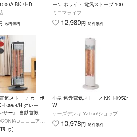
00A BK / HD
ーン ホワイト 電気ストーブ 1000
W おしゃれ ワイド照射 転倒OFF
!店
ミニマライフ
電気暖房 ||||||||||
12,980
円
円
送料無料
送料無料
赤電気ストーブ カーボ
小泉 遠赤電気ストーブ KKH-0952/
H-0954/H グレー
W
ンサー』 自動首振り
ケーズデンキ Yahoo!ショップ
ビング おすすめ シン
CONIAL(ココニア
10,978
円
送料無料
KH0954H||
0円引き)