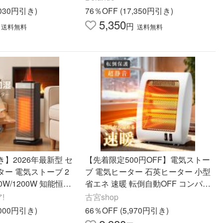
 転倒オフ
暖 爆買 2026
,030円引き)
76％OFF (17,350円引き)
5,350
円
送料無料
送料無料
】2026年最新型 セ
【先着限定500円OFF】電気ストー
ー 電気ストーブ 2
ブ 電気ヒーター 石英ヒーター 小型
0W/1200W 知能恒温
省エネ 速暖 転倒自動OFF コンパク
倒オフ 省エネ 足元ヒ
ト 足元 脱衣所 リビング 遠赤外線
!
古宮shop
対応 暖房器具
暖房 寒さ対策
,000円引き)
66％OFF (5,970円引き)