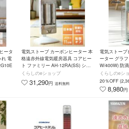
ヒータ
電気ストーブ カーボンヒーター 本
電気ストーブ
ゃれ 電
格遠赤外線電気暖房器具 コアヒー
ーター グラフ
G10E
ト ファミリー AH-12RA(SS) シー
W/400W) 防
ズヒーター DH-1220R(SS) DH-12
GF
くらしのeショップ
くらしのeシ
21R(SS) 同等品 CORONA コロナ
31,290
20％OFF (2,
円
送料無料
8,980
円