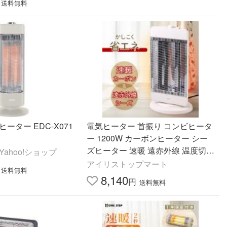
送料無料
ーター EDC-X071
電気ヒーター 首振り コンビヒータ
ー 1200W カーボンヒーター シー
ズヒーター 速暖 遠赤外線 温度切替
ahoo!ショップ
暖房 ヒーター 電気ストーブ ヒータ
アイリストップマート
送料無料
ー ストーブ
8,140
円
送料無料