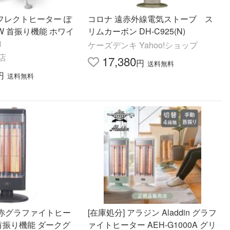
リフレクトヒーター ぽ
コロナ 遠赤外線電気ストーブ ス
0W 首振り機能 ホワイ
リムカーボン DH-C925(N)
1
ケーズデンキ Yahoo!ショップ
!店
17,380
円
送料無料
円
送料無料
赤グラファイトヒー
[在庫処分] アラジン Aladdin グラフ
 首振り機能 ダークグ
ァイトヒーター AEH-G1000A グリ