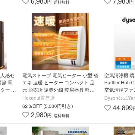
6,980
7,980
円
円
送料無料
 人感セ
電気ストーブ 電気ヒーター 小型 省
空気清浄機 扇風
調節 電
エネ 速暖 ヒーター コンパクト 足
Purifier Hot
ター リ
元 脱衣所 遠赤外線 暖房器具 軽音
空気清浄ファ
 暖房
転倒自動OFF 寒さ対策
ブラック/ニ
Hokonui直営店
Dyson公式Y
SALE】
62％OFF (5,000円引き)
44,899
2,980
円
送料無料