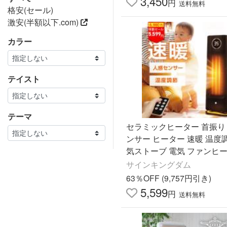
3,450
円
送料無料
格安(セール)
激安(半額以下.com)
カラー
テイスト
テーマ
セラミックヒーター 首振り
ンサー ヒーター 速暖 温度
気ストーブ 電気 ファンヒー
モコン 小型 4段階切替 足元
サインキングダム
リビング 洗面所 節電
63％OFF (9,757円引き)
5,599
円
送料無料