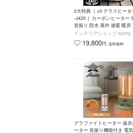
2大特典［ ±0 テラスヒータ
-J420 ］カーボンヒーター 
首振り 防水 屋外 速暖 暖房
ドア テラス ベランダ 360°
インテリアショップ roomy
ブ プラスマイナスゼロ
19,800
円
送料無料
グラファイトヒーター 遠赤
ーター 首振り機能付き 電