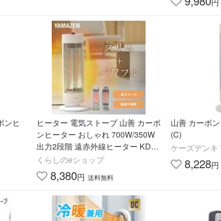
9,980
円
ボンヒ
ヒーター 電気ストーブ 山善 カーボ
山善 カーボンヒ
ンヒーター おしゃれ 700W/350W
(C)
出力2段階 遠赤外線ヒーター KDC-
ケーズデンキ Y
X07E/EDC-X071 スリムカーボン
くらしのeショップ
8,228
円
ヒーター
8,380
円
送料無料