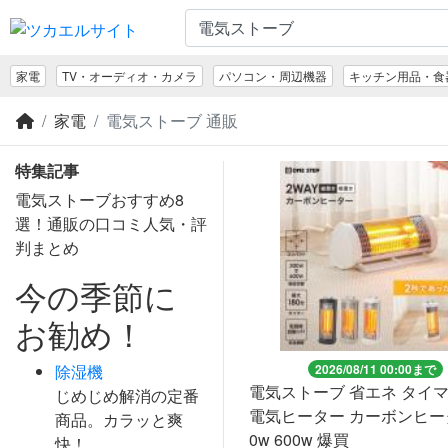
家電
TV・オーディオ・カメラ
パソコン・周辺機器
キッチン用品・食
家電
電気ストーブ 通販
特集記事
電気ストーブおすすめ8
選！通販の口コミ人気・評
判まとめ
今の季節に
お勧め！
除湿機
2026/08/11 00:00まで
電気ストーブ 省エネ タイ
じめじめ解消の定番
電気ヒーター カーボンヒータ
商品。カラッと爽
0w 600w 爆買
快！