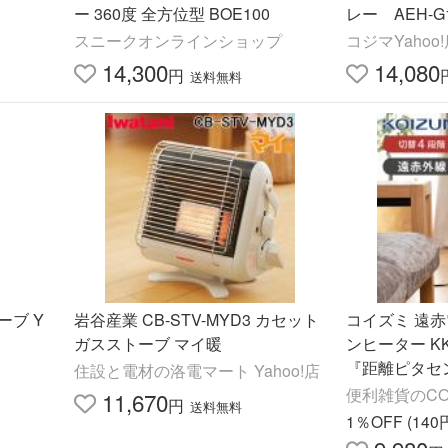
ー 360度 全方位型 BOE100
レー AEH-G10
スニークオンラインショップ
コジマYahoo
14,300
14,080
円
送料無料
ーブ Y
岩谷産業 CB-STV-MYD3 カセット
コイズミ 遠
ガスストーブ マイ暖
ンヒーター KK
『距離ピタセ
住設と電材の洛電マート Yahoo!店
切タイマー リ
便利雑貨のCO
11,670
円
送料無料
プル 電気暖房 K
ル)
1％OFF (14