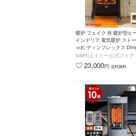
暖炉 フェイク 炎 暖炉型ヒ
インテリア 電気暖炉 ストー
ゃれ ディンプレックス Dimpl
cia LUC312J
AiMY(エイミー)公式ストア
23,000
円
送料無料