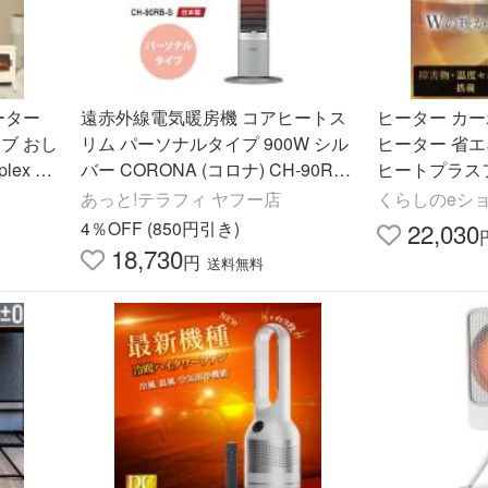
ーター
遠赤外線電気暖房機 コアヒートス
ヒーター カ
ブ おし
リム パーソナルタイプ 900W シル
ヒーター 省エ
ex Lu
バー CORONA (コロナ) CH-90RB-
ヒートプラス
S★
DBC-SVM12(
あっと!テラフィ ヤフー店
くらしのeシ
(H)
4％OFF (850円引き)
22,030
18,730
円
送料無料