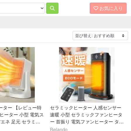
お気に入り
ーター 【レビュー特
セラミックヒーター 人感センサー
ヒーター 小型 電気ス
速暖 小型 セラミックファンヒータ
省エネ 足元 セラミッ
ー 首振り 電気ファンヒーター タイ
ー ヒーター 風量2
マー 転倒オフ 3段階調整 省エネ 即
Belando