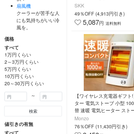
SKK
扇風機
クーラーが苦手な人
49％OFF (4,913円引き)
にも気持ちがいい冷
5,087
円
送料無料
風を。
価格
すべて
1万円くらい
2～3万円くらい
5万円くらい
10万円くらい
20～30万円くらい
～
【ワイヤレス充電器ギフト!
ター 電気ストーブ 小型 10
替 速暖 電気ヒーター スト
検索
元 省エネ 遠赤外線 転倒時自
Monzo
値引きの有無
コンパクト 爆買 脱衣所
76％OFF (11,430円引き)
すべて