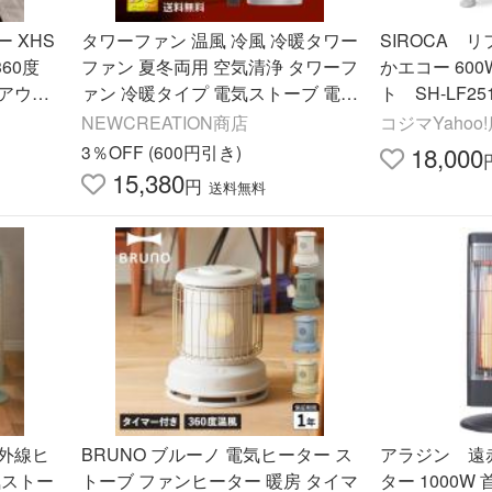
ー XHS
タワーファン 温風 冷風 冷暖タワー
SIROCA 
360度
ファン 夏冬両用 空気清浄 タワーフ
かエコー 60
 アウト
ァン 冷暖タイプ 電気ストーブ 電気
ト SH-LF25
 ストー
ヒーター 扇風機 羽なし 省エネ 首
NEWCREATION商店
コジマYahoo
振り 冷暖房
3％OFF (600円引き)
18,000
15,380
円
送料無料
外線ヒ
BRUNO ブルーノ 電気ヒーター ス
アラジン 遠
気ストー
トーブ ファンヒーター 暖房 タイマ
ター 1000W