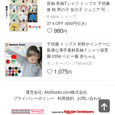
長袖 長袖Tシャツ トップス 子供服
春 秋 男の子 女の子 ジュニア 可愛
い おしゃれ
K-style ショップ
37％OFF (600円引き)
980
円
子供服 トップス 初秋やインナーに
最適な薄手素材長袖Ｔシャツ保育
園 0356 ベビー服 赤ちゃん
モンキーパンツYahoo!店
1,075
円
運営会社:
AbiStudio.com株式会社
プライバシーポリシー
利用規約
お問い合わせ