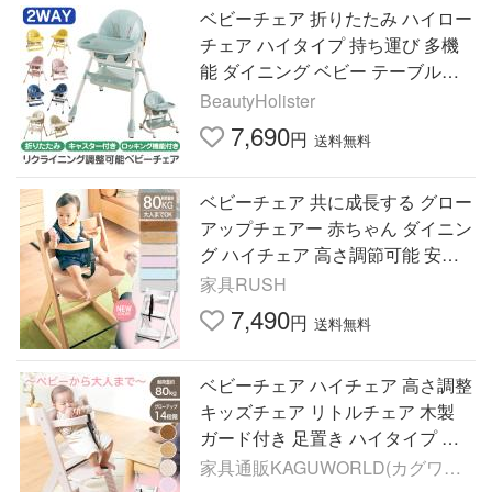
ベビーチェア 折りたたみ ハイロー
チェア ハイタイプ 持ち運び 多機
能 ダイニング ベビー テーブル付
き 安全ベルト ロッキングチェア
BeautyHolister
7,690
円
送料無料
ベビーチェア 共に成長する グロー
アップチェアー 赤ちゃん ダイニン
グ ハイチェア 高さ調節可能 安全
ベルト 転落防止 ガード 椅子 イス
家具RUSH
木製 マジカルチェア
7,490
円
送料無料
ベビーチェア ハイチェア 高さ調整
キッズチェア リトルチェア 木製
ガード付き 足置き ハイタイプ 転
落防止 子供 こども椅子 食卓 マジ
家具通販KAGUWORLD(カグワー
カルチェア