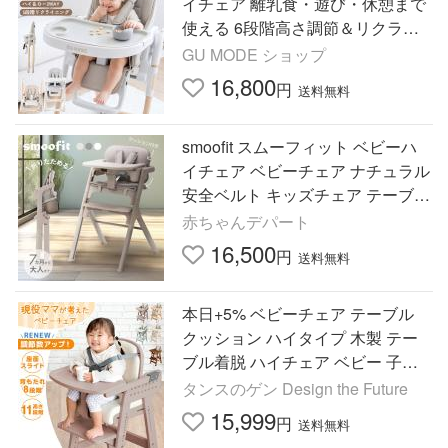
イチェア 離乳食・遊び・休憩まで
使える 6段階高さ調節＆リクライ
ニング テーブル付き 安全ベルト付
GU MODE ショップ
き 省スペース収納 爆買
16,800
円
送料無料
smoofit スムーフィット ベビーハ
イチェア ベビーチェア ナチュラル
安全ベルト キッズチェア テーブル
付 クッション付 折りたたみ 高さ
赤ちゃんデパート
調節【爆買】
16,500
円
送料無料
本日+5% ベビーチェア テーブル
クッション ハイタイプ 木製 テー
ブル着脱 ハイチェア ベビー 子供
ベビーハイチェア キッズチェア
タンスのゲン Design the Future
15,999
円
送料無料