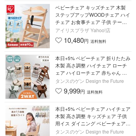
ベビーチェア キッズチェア 木製
ステップアップWOODチェア ハイ
チェア お食事チェア 子供 テーブ
ル ベルト ステップ 3120205133
アイリスプラザ Yahoo!店
10,480
円
送料無料
本日+5% ベビーチェア 折りたたみ
木製 高さ調整 ハイチェア ローチ
ェア ハイローチェア 赤ちゃん 椅
子 子供椅子 おしゃれ キッズチェ
タンスのゲン Design the Future
ア 天然木 チェア 子供
9,999
円
送料無料
本日+5% ベビーチェア ハイチェア
木製 高さ調整 キッズチェア 子供
用イス ダイニング ベビーチェアー
子供用椅子 天然木 チャイルドチェ
タンスのゲン Design the Future