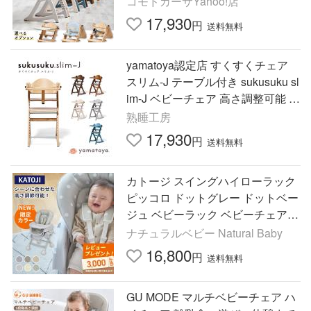
コモドカーサYahoo!店
風 yamatoya
17,930
円
送料無料
yamatoya認定店 すくすくチェア
スリム-J テーブル付き sukusuku sl
im-J ベビーチェア 高さ調整可能 テ
ーブル取り外し 大和屋 スクスク
熟睡工房
キッズ おしゃれ
17,930
円
送料無料
カトージ スイングハイローラック
ピッコロ ドットグレー ドットベー
ジュ ベビーラック ベビーチェア
ハイローチェア コンパクト 正規品
ナチュラルベビー Natural Baby
送料無料
16,800
円
送料無料
GU MODE マルチベビーチェア ハ