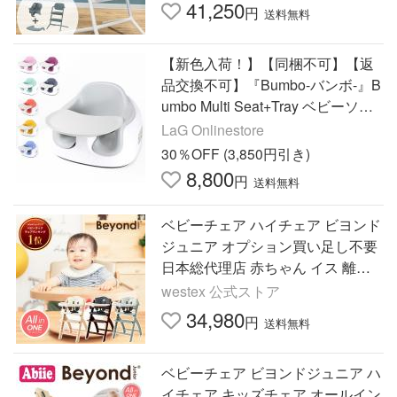
41,250
円
送料無料
【新色入荷！】【同梱不可】【返
品交換不可】『Bumbo-バンボ-』B
umbo Multi Seat+Tray ベビーソフ
ァ マルチシート ベビーチェアトレ
LaG Onlinestore
イ付き
30％OFF (3,850円引き)
8,800
円
送料無料
ベビーチェア ハイチェア ビヨンド
ジュニア オプション買い足し不要
日本総代理店 赤ちゃん イス 離乳
食 Beyond Junior 送料無料 爆買
westex 公式ストア
34,980
円
送料無料
ベビーチェア ビヨンドジュニア ハ
イチェア キッズチェア オールイン