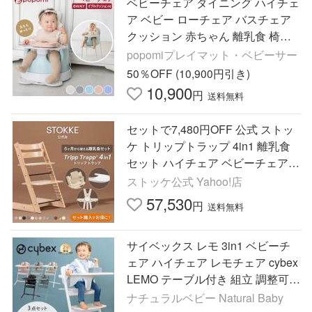
ベビーチェア ダイニング ハイチェ
ア ベビー ローチェア バスチェア
クッション 赤ちゃん 離乳食 椅子
テーブルチェア popomi 爆買
popomiプレイマット・ベビーサー
50％OFF (10,900円引き)
10,900
円
送料無料
セットで7,480円OFF 公式 ストッ
ケ トリップトラップ 4in1 離乳食
セット ハイチェア ベビーチェア S
TOKKE TRIPP TRAPP 7年保証
ストッケ公式 Yahoo!店
57,530
円
送料無料
サイベックス レモ 3in1 ベビーチ
ェア ハイチェア レモチェア cybex
LEMO テーブル付き 組立 調整可能
正規品 北欧 赤ちゃん
ナチュラルベビー Natural Baby