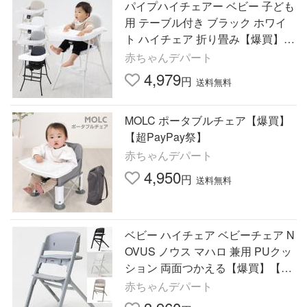
パイプハイチェアー ベビー 子ども
用 テーブル付き ブラック ホワイ
ト ハイチェア 折り畳み【爆買】
【超PayPay祭】
赤ちゃんデパート
4,979
円
送料無料
MOLC ポータブルチェア【爆買】
【超PayPay祭】
赤ちゃんデパート
4,950
円
送料無料
ベビー ハイチェア ベビーチェア N
OVUS ノウス マハロ 兼用 PUクッ
ション 両面つかえる【爆買】【超
PayPay祭】
赤ちゃんデパート