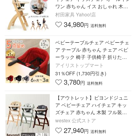
ワン 赤ちゃん イス おしゃれ 木製
離乳食 フル装備 Beyond Junior 正
村田家具 Yahoo!店
規品 正規販売店
34,980
円
送料無料
ベビーテーブルチェア ベビーチェ
ア テーブル 赤ちゃん チェア ベビ
ーラック 椅子 子供椅子 折りたた
み 持ち運び テーブルチェア 洗え
アイリストップマート
る 出産祝い 外出
31％OFF (1,730円引き)
3,780
円
送料無料
【アウトレット】ビヨンドジュニ
ア ベビーチェア ハイチェア キッ
ズチェア 赤ちゃん 木製 フル装備
Beyond Junior 日本総代理店
westex 公式ストア
27,940
円
送料無料