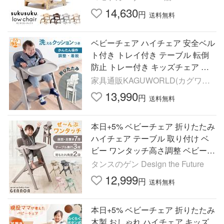
製 足置き付 yamatoya
14,630
円
送料無料
ベビーチェア ハイチェア 安全ベル
ト付き トレイ付き テーブル 転倒
防止 トレー付き キッズチェア 赤
ちゃん 子供 ベビー キッズ ダイニ
家具通販KAGUWORLD(カグワー
ングチェア リルモ
ルド)
13,990
円
送料無料
本日+5% ベビーチェア 折りたたみ
ハイチェア テーブル 取り付け ベ
ビー ワンタッチ高さ調整 ベビーハ
イチェア 赤ちゃん 椅子 キッズチ
タンスのゲン Design the Future
ェア 子供椅子 キッズ
12,999
円
送料無料
本日+5% ベビーチェア 折りたたみ
木製 おしゃれ ハイチェア キッズ