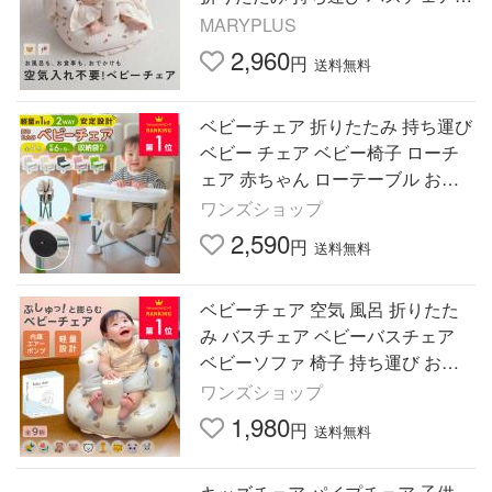
赤ちゃん お風呂 椅子 おしゃれ ワ
MARYPLUS
ンオペ 育児
2,960
円
送料無料
ベビーチェア 折りたたみ 持ち運び
ベビー チェア ベビー椅子 ローチ
ェア 赤ちゃん ローテーブル おり
たたみ コンパクト 幼児 屋内 屋外
ワンズショップ
子供 キッズ アウトドア
2,590
円
送料無料
ベビーチェア 空気 風呂 折りたた
み バスチェア ベビーバスチェア
ベビーソファ 椅子 持ち運び お風
呂 エアー お座り 空気入れ
ワンズショップ
1,980
円
送料無料