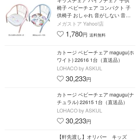
キッズチェア パイプチェア 子供
椅子 ベビーチェア コンパクト 子
供椅子 おしゃれ 音がしない 音が
鳴らない スタッキング パイプイス
メガストア Yahoo!店
サンリオ トーマス
1,780
円
送料無料
カトージ ベビーチェア magugu(ホ
ワイト) 22616 1台（直送品）
LOHACO by ASKUL
30,233
円
カトージ ベビーチェア magugu(ナ
チュラル) 22615 1台（直送品）
LOHACO by ASKUL
30,233
円
【軒先渡し】オリバー キッズ