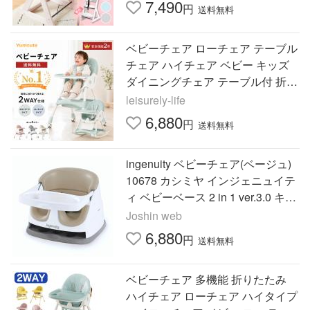
ルド)
7,490
円
送料無料
ベビーチェア ローチェア テーブル
チェア ハイチェア ベビー キッズ
ダイニングチェア テーブル付 折り
たたみ 持ち運び 食事用 離乳食 立
leisurely-life
ち上がり防止 出産祝い
6,880
円
送料無料
ingenuity ベビーチェア(ベージュ)
10678 カシミヤ インジェニュイテ
ィ ベビーベース 2 in 1 ver.3.0 キッ
ズエンターテインメント社 国内正
Joshin web
規品 返品種別A
6,880
円
送料無料
ベビーチェア 多機能 折りたたみ
ハイチェア ローチェア ハイタイプ