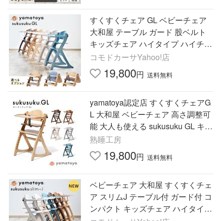
すくすくチェア GL ベビーチェア
大和屋 テーブル ガード 股ベルト
キッズチェア ハイタイプ ハイチェ
ア 大人も使える 北欧風 おしゃれ
コモドカーサYahoo!店
木製 子供用 椅子
19,800
円
送料無料
yamatoya認定店 すくすくチェアG
L 大和屋 ベビーチェア 高さ調整可
能 大人も使える sukusuku GL キッ
ズ スクスクチェアGL
熟睡工房
19,800
円
送料無料
ベビーチェア 大和屋 すくすくチェ
ア スリムJ テーブル付 ガード付 コ
ンパクト キッズチェア ハイタイプ
ハイチェア 木製 子供用椅子 北欧