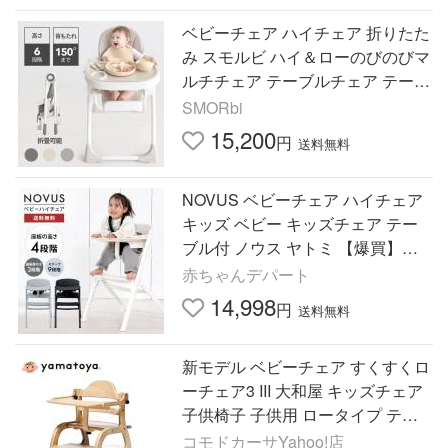
ベビーチェア ハイチェア 折りたた
み スモルビ ハイ＆ローのびのびマ
ルチチェア テーブルチェア テーブ
ルカバー 一体型食事エプロン付
SMORbi
15,200
円
送料無料
NOVUS ベビーチェア ハイチェア
キッズ ベビー キッズチェア テー
ブル付 ノウス ヤトミ 【爆買】
【超PayPay祭】
赤ちゃんデパート
14,998
円
送料無料
新モデル ベビーチェア すくすくロ
ーチェア3 III 大和屋 キッズチェア
子供椅子 子供用 ロータイプ テー
ブル付 ガード付 おしゃれ 低い 木
コモドカーサYahoo!店