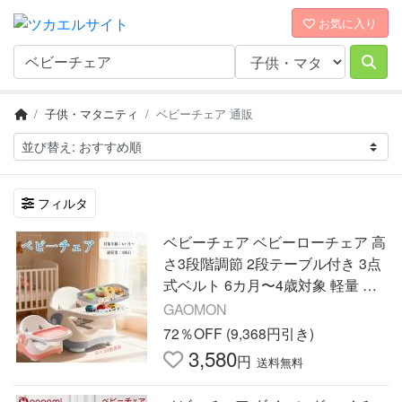
お気に入り
子供・マタニティ
ベビーチェア 通販
フィルタ
ベビーチェア ベビーローチェア 高
さ3段階調節 2段テーブル付き 3点
式ベルト 6カ月〜4歳対象 軽量 持
ち便利 ダイニングチェア用 人気
GAOMON
出産祝い
72％OFF (9,368円引き)
3,580
円
送料無料