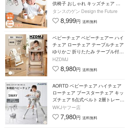
供椅子 おしゃれ キッズチェア 天
然木 チェア 高さ調整 子供 ベビー
タンスのゲン Design the Future
ハイチェア ダイニング
8,999
円
送料無料
ベビーチェア ベビーチェアー ハイ
チェア ローチェア テーブルチェア
ゆりかご 折りたたみ テーブル付き
キャスター付き 持ち運び 5点式ベ
HZDMJ
ルト クッション
8,980
円
送料無料
AORTD ベビーチェア ハイチェア
ローチェア ブースターチェア キッ
ズチェア 5点式ベルト 2層トレー 3
段階調節 キャスター付き 離乳食
WKJヤフー店
食事用 子供椅子 持ち運び
7,980
円
送料無料