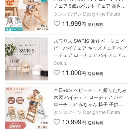
チェア 5点式ベルト チェア 高さ調
整 ミニ 椅子 いす イス 子供 キッズ
タンスのゲン Design the Future
11,999
円
送料無料
スワリス SWRIS 3in1 ベージュ ベ
ビーハイチェア キッズチェア ベビ
ーチェア ローチェア ハイチェア
ベビー 折りたたみ 赤ちゃん 離乳
Colulu
食 テーブル付
11,000
円
送料無料
本日+5% ベビーチェア 折りたたみ
木製 ハイチェア ローチェア ハイ
ローチェア 赤ちゃん 椅子 子供椅
子 おしゃれ キッズチェア 天然木
タンスのゲン Design the Future
チェア 高さ調整 子供
10,999
円
送料無料