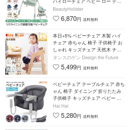
ハイローチェア ベビー ロー テー
ブルチェア キャスター 椅子
BeautyHolister
6,870
円
送料無料
本日+5% ベビーチェア 木製 ハイ
チェア 赤ちゃん 椅子 子供椅子 お
しゃれ キッズチェア 天然木 チェ
ア 高さ調整 子供 ベビーハイチェ
タンスのゲン Design the Future
ア ダイニング 赤ちゃん椅子
5,499
円
送料無料
ベビーチェア テーブルチェア 赤ち
ゃん 椅子 ダイニング 折りたたみ
子供椅子 キッズチェア ベビー 椅
子 ダイニングチェア 持ち運び 出
Hai Hai
産祝い 爆買
5,280
円
送料無料