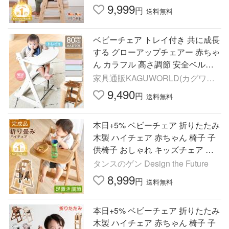
ア
9,999
円
送料無料
ベビーチェア トレイ付き 共に成長
する グローアップチェアー 赤ちゃ
ん カラフル 高さ調節 安全ベルト
付き 転落防止 ガード マジカルチ
家具通販KAGUWORLD(カグワー
ェア
ルド)
9,490
円
送料無料
本日+5% ベビーチェア 折りたたみ
木製 ハイチェア 赤ちゃん 椅子 子
供椅子 おしゃれ キッズチェア 天
然木 チェア 高さ調整 子供 ベビー
タンスのゲン Design the Future
ハイチェア ダイニング
8,999
円
送料無料
本日+5% ベビーチェア 折りたたみ
木製 ハイチェア 赤ちゃん 椅子 子