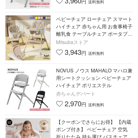
3,960
円
送料無料
ベビーチェア ローチェア スマート
ハイチェア 赤ちゃん用 お食事椅子
離乳食 テーブルチェア ポータブル
カバー 多機能 子供イス ６か月~４
Mitsubaストア
歳 出産祝い 孫帰省用
3,943
円
送料無料
NOVUS ノウス MAHALO マハロ兼
用シートクッション ベビーチェア
ハイチェア ポリエステル
赤ちゃんデパート
2,970
円
送料無料
【クーポンでさらにお得】 【内蔵
ポンプ付き】 ベビーチェア 空気
折りたたみ 持ち運び バスチェア