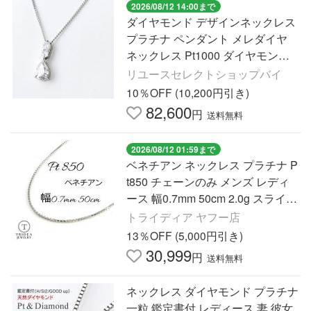
2026/08/12 14:00まで
ダイヤモンド デザインネックレス
プラチナ ペンダント メレダイヤ
ネックレス Pt1000 ダイヤモンド
レディース 中古
リユースセレクトショップバイ
10％OFF (10,200円引き)
82,600
円
送料無料
2026/08/12 01:59まで
ベネチアン ネックレス プラチナ P
t850 チェーンのみ メンズ レディ
ース 幅0.7mm 50cm 2.0g スライド
プレゼント ギフト 爆買
トライディア ヤフー店
13％OFF (5,000円引き)
30,999
円
送料無料
ネックレス ダイヤモンド プラチナ
一粒 鑑定書付 レディース 妻 彼女