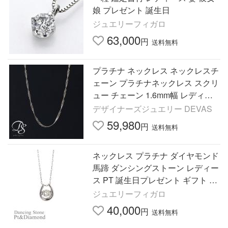
娘 プレゼント 誕生日
ジュエリーフィガロ
63,000
円
送料無料
プラチナ ネックレス ネックレスチ
ェーン プラチナネックレス スクリ
ュー チェーン 1.6mm幅 レディー
ス チェーン
デザイナーズジュエリー DEVAS
59,980
円
送料無料
ネックレス プラチナ ダイヤモンド
馬蹄 ダンシングストーン レディー
ス PT 誕生日プレゼント ギフト 女
性 彼女 20代 30代 40代 50代 記念
ジュエリーフィガロ
日 PT900
40,000
円
送料無料