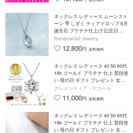
ネックレス レディース ムーンスト
ーン 雫 しずく ティアドロップ 6月
誕生石 プラチナ仕上げ 記念日 誕
生日プレゼント ギフト 女性
RainbowGirl Jewelry
12,800
円
送料無料
ネックレス レディース 40 50 60代
18k ゴールド プラチナ 仕上 普段使
い 母の日 ギフト プレゼント 女性
スワロフスキー エマ
クレメンティア・デコール
11,000
円
送料無料
ネックレス レディース 40 50 60代
18k ゴールド プラチナ 仕上 普段使
い 母の日 ギフト プレゼント 女性