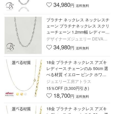
34,980
円
送料無料
プラチナ ネックレス ネックレスチ
ェーン プラチナネックレス スクリ
ューチェーン 1.2mm幅 レディース
チェーン
デザイナーズジュエリー DEVAS-
02
34,980
円
送料無料
18金 プラチナ ネックレス アズキ
レディース チェーンのみ 50cm 選
べる材質 イエロー ピンク ホワイ
ト pt850 18k 長あずき 大特価 あす
ジュエリー工房アトラス
つく 送料無料 人気 sale
15％OFF (3,300円引き)
18,700
円
送料無料
18金 プラチナ ネックレス アズキ