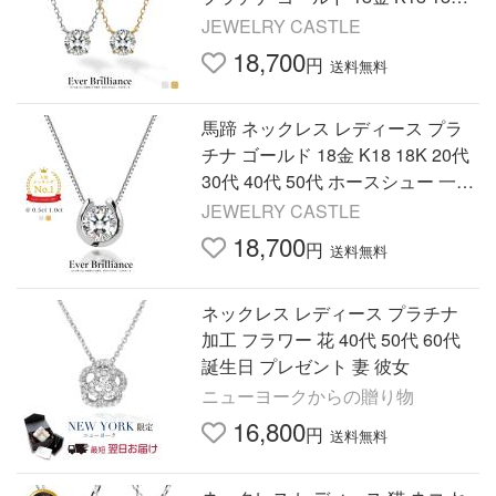
金属アレルギー ジュエリー 女性 c
JEWELRY CASTLE
z ダイヤ ダイヤモンド
18,700
円
送料無料
馬蹄 ネックレス レディース プラ
チナ ゴールド 18金 K18 18K 20代
30代 40代 50代 ホースシュー 一粒
ダイヤ 人気 女性 妻 誕生日プレゼ
JEWELRY CASTLE
ント 誕生日 プレゼント
18,700
円
送料無料
ネックレス レディース プラチナ
加工 フラワー 花 40代 50代 60代
誕生日 プレゼント 妻 彼女
ニューヨークからの贈り物
16,800
円
送料無料