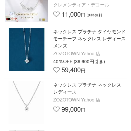
インフィニティ ∞
クレメンティア・デコール
11,000
円
送料無料
ネックレス プラチナ ダイヤモンド
モーチーフ ネックレス レディース
メンズ
ZOZOTOWN Yahoo!店
40％OFF (39,600円引き)
59,400
円
ネックレス プラチナ ネックレス
レディース
ZOZOTOWN Yahoo!店
99,000
円