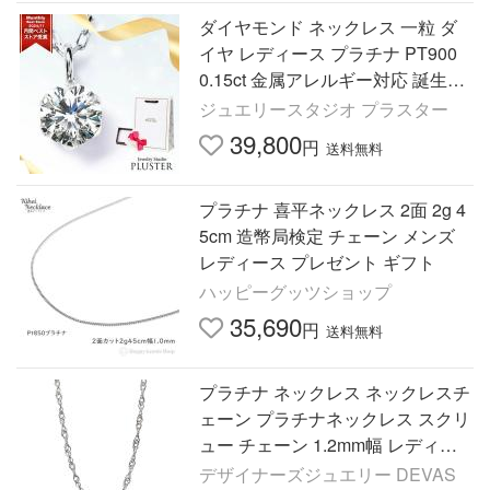
ダイヤモンド ネックレス 一粒 ダ
イヤ レディース プラチナ PT900
0.15ct 金属アレルギー対応 誕生日
プレゼント 爆買
ジュエリースタジオ プラスター
39,800
円
送料無料
プラチナ 喜平ネックレス 2面 2g 4
5cm 造幣局検定 チェーン メンズ
レディース プレゼント ギフト
ハッピーグッツショップ
35,690
円
送料無料
プラチナ ネックレス ネックレスチ
ェーン プラチナネックレス スクリ
ュー チェーン 1.2mm幅 レディー
ス チェーン
デザイナーズジュエリー DEVAS