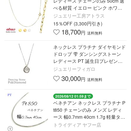
レディース チェーンのみ 50cm 選
べる材質 イエロー ピンク ホワイ
ト pt850 18k 長あずき 大特価 あす
ジュエリー工房アトラス
つく 送料無料 人気 sale
15％OFF (3,300円引き)
18,700
円
送料無料
ネックレス プラチナ ダイヤモンド
ドロップ 雫 ダンシングストーン
レディース PT 誕生日プレゼント
ギフト 女性 彼女 20代 30代 40代 5
ジュエリーフィガロ
0代 記念日 PT900
30,000
円
送料無料
2026/08/12 01:59まで
ベネチアン ネックレス プラチナ P
t850 チェーンのみ メンズ レディ
ース 幅0.7mm 40cm 1.7g 軽量タイ
プ プレゼント ギフト 爆買
トライディア ヤフー店