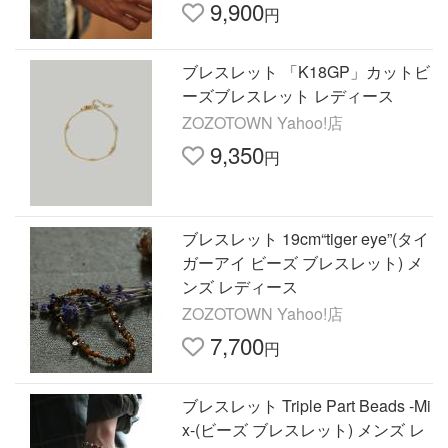
9,900
円
ブレスレット 「K18GP」カットビ
ーズブレスレット レディース
ZOZOTOWN Yahoo!店
9,350
円
ブレスレット 19cm“tiger eye”(タイ
ガーアイ ビーズ ブレスレット) メ
ンズ レディース
ZOZOTOWN Yahoo!店
7,700
円
ブレスレット Triple Part Beads -Mi
x-(ビーズ ブレスレット) メンズ レ