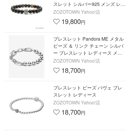
スレット シルバー925 メンズ レデ
ィース メンズ レディース
ZOZOTOWN Yahoo!店
19,800
円
ブレスレット Pandora ME メタル
ビーズ ＆ リンク チェーン シルバ
ー ブレスレット レディース メン
ズ
ZOZOTOWN Yahoo!店
18,700
円
ブレスレット ビーズ パヴェ ブレ
スレット レディース
ZOZOTOWN Yahoo!店
18,700
円