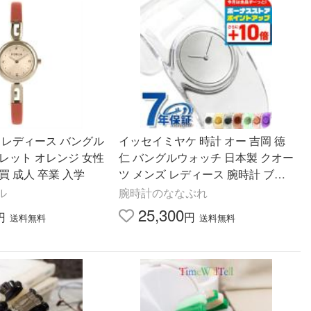
 レディース バングル
イッセイミヤケ 時計 オー 吉岡 徳
レット オレンジ 女性
仁 バングルウォッチ 日本製 クオー
買 成人 卒業 入学
ツ メンズ レディース 腕時計 ブラ
ンド SILAW001 選べるモデル プレ
ル
腕時計のななぷれ
ゼント 実用的
25,300
円
円
送料無料
送料無料