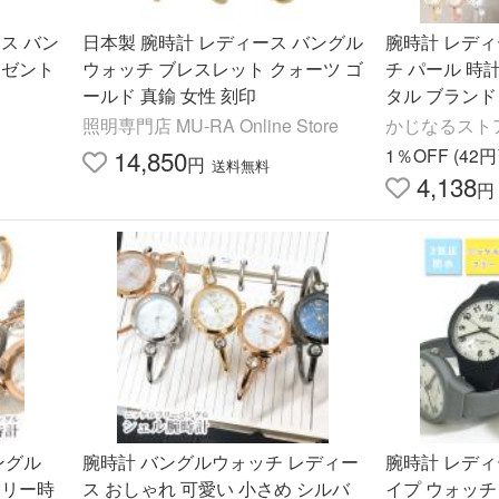
ス バン
日本製 腕時計 レディース バングル
腕時計 レデ
レゼント
ウォッチ ブレスレット クォーツ ゴ
チ パール 時
ールド 真鍮 女性 刻印
タル ブランド
ブレスレット 
照明専門店 MU-RA Online Store
かじなるスト
品 女性 プレ
14,850
1％OFF (42
円
送料無料
4,138
円
ングル
腕時計 バングルウォッチ レディー
腕時計 レディ
サリー時
ス おしゃれ 可愛い 小さめ シルバ
イプ ウォッチ