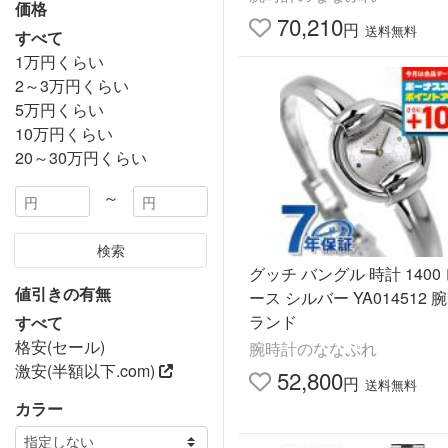
価格
70,210
円
送料無料
すべて
1万円くらい
2～3万円くらい
5万円くらい
10万円くらい
20～30万円くらい
～
検索
グッチ バングル 時計 1400
値引きの有無
ース シルバー YA014512 
ランド
すべて
格安(セール)
腕時計のななぷれ
激安(半額以下.com)
52,800
円
送料無料
カラー