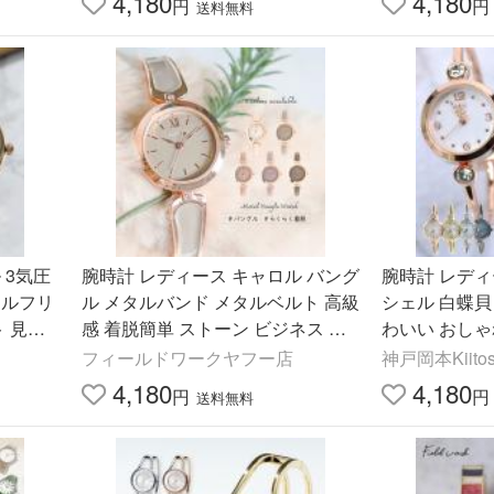
4,180
4,180
円
円
送料無料
 3気圧
腕時計 レディース キャロル バング
腕時計 レデ
ケルフリ
ル メタルバンド メタルベルト 高級
シェル 白蝶貝
ト 見や
感 着脱簡単 ストーン ビジネス 上
わいい おしゃ
年間の
品 小さめ トレンド オススメ 高品
レゼント 1
フィールドワークヤフー店
神戸岡本Kiito
質 フィールドワーク
メール便送料
4,180
4,180
円
円
送料無料