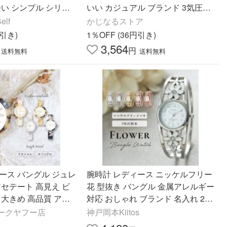
軽い シンプル シリコ
いい カジュアル ブランド 3気圧防
属アレルギー 文字盤 2
水 腕輪時計 大人 可愛い シリコン
elf
かじなるストア
 50代
プレゼント ギフト
円引き)
1％OFF (36円引き)
3,564
円
送料無料
送料無料
ース バングル ジュレ
腕時計 レディース ニッケルフリー
アセテート 高見え ビ
花 型抜き バングル 金属アレルギー
 大きめ 高品質 アク
対応 おしゃれ ブランド 名入れ 20
 小物 可愛い プチプ
代 30代 40代 ギフト 1年間のメー
ークヤフー店
神戸岡本Kiitos
ドワーク
カー保証付き