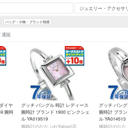
バッグ・小物・ブランド雑貨
 通販
 ダイヤ
グッチ バングル 時計 レディース
グッチ バング
59 腕時
腕時計 ブランド 1900 ピンクシェ
腕時計 ブランド
ル YA019519
ル YA014513
腕時計のななぷれYahoo!店
腕時計のなな