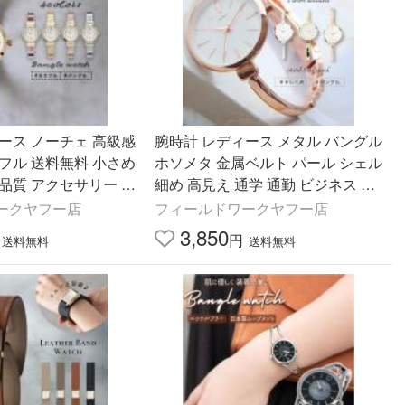
ース ノーチェ 高級感
腕時計 レディース メタル バングル
フル 送料無料 小さめ
ホソメタ 金属ベルト パール シェル
品質 アクセサリー 可
細め 高見え 通学 通勤 ビジネス 高
20代 30代 お手頃 フ
級感 大きめ アクセサリー 可愛い
ークヤフー店
フィールドワークヤフー店
ク
フィールドワーク
3,850
円
送料無料
送料無料