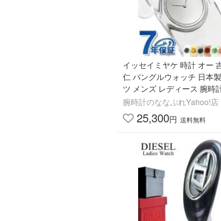
イッセイミヤケ 時計 オー 
仁 バングルウォッチ 日本製
ツ メンズ レディース 腕時
ンド SILAW001 選べるモ
腕時計のななぷれYahoo!店
25,300
円
送料無料