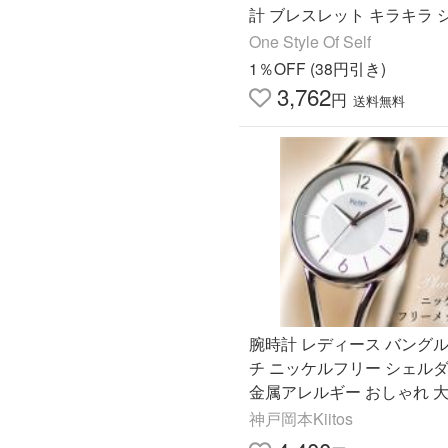
計 ブレスレット キラキラ 
文字盤 見やすい ラインスト
One Style Of Self
性 ゴールド シルバー
1％OFF (38円引き)
3,762
円
送料無料
腕時計 レディース バング
チ ニッケルフリー シェル
金属アレルギー おしゃれ 大
1年間のメーカー保証付 メ
神戸岡本Kiitos
送料無料