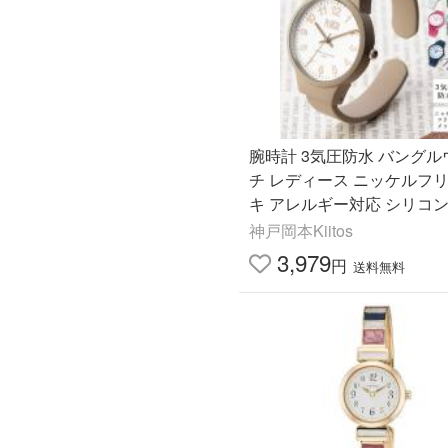
腕時計 3気圧防水 バングル
チ レディース ニッケルフ
キ アレルギー対応 シリコン
おしゃれ シンプル ギフト 
神戸岡本Kiitos
メーカー保証付
3,979
円
送料無料