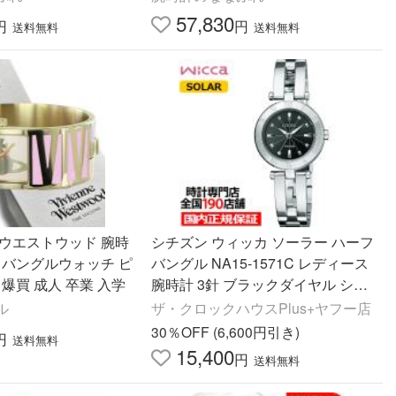
57,830
円
円
送料無料
送料無料
 ウエストウッド 腕時
シチズン ウィッカ ソーラー ハーフ
 バングルウォッチ ピ
バングル NA15-1571C レディース
 爆買 成人 卒業 入学
腕時計 3針 ブラックダイヤル シル
バー
ル
ザ・クロックハウスPlus+ヤフー店
30％OFF (6,600円引き)
円
送料無料
15,400
円
送料無料