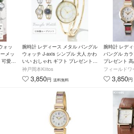
ウォッ
腕時計 レディース メタル バングル
腕時計 レディ
リーメッ
ウォッチ J-axis シンプル 大人 かわ
バングル カラ
 可愛い
いい おしゃれ ギフト プレゼント 1
プレゼント 高
1年間の
年間のメーカー保証付
愛い プチプラ 
神戸岡本Kiitos
フィールドワ
ィールドワー
3,850
3,850
円
円
送料無料