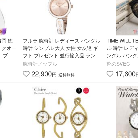
吉岡 徳
フルラ 腕時計 レディース バングル
TIME WILL
 クオー
時計 シンプル 大人 女性 女友達 ギ
ル 時計 レディ
計 ブラ
フト プレゼント 並行輸入品 ランキ
ングル バング
デル
ング お祝い 爆買 成人 卒業 入学
わいい 可愛い
腕時計ノップル
靴のSVEC
ナログ 男女兼
22,900
17,600
円
送料無料