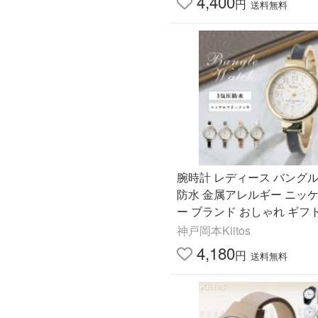
4,400
円
送料無料
腕時計 レディース バングル
防水 金属アレルギー ニッ
ー ブランド おしゃれ ギフ
すい 日本製ムーブメント 1
神戸岡本Kiitos
メーカー保証付
4,180
円
送料無料