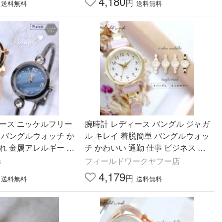
4,180
円
送料無料
送料無料
ィース ニッケルフリー
腕時計 レディース バングル ジャガ
 バングルウォッチ か
ル キレイ 着脱簡単 バングルウォッ
れ 金属アレルギー プ
チ かわいい 通勤 仕事 ビジネス 送
年間のメーカー保証付
料無料 高見え フィールドワーク ギ
s
フィールドワークヤフー店
無料
フト
4,179
円
送料無料
送料無料