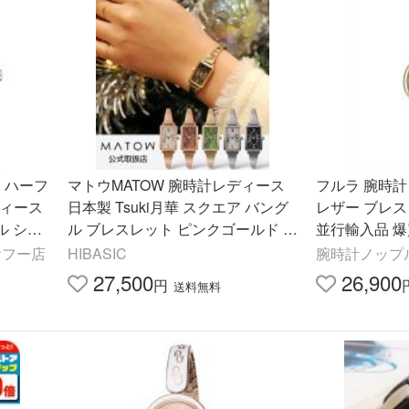
 ハーフ
マトウMATOW 腕時計レディース
フルラ 腕時計
レディース
日本製 Tsuki月華 スクエア バング
レザー ブレス
ル シル
ル ブレスレット ピンクゴールド シ
並行輸入品 爆
ルバー ゴールド グリーン アンバー
ヤフー店
HIBASIC
腕時計ノップ
ブラック
27,500
26,900
円
送料無料