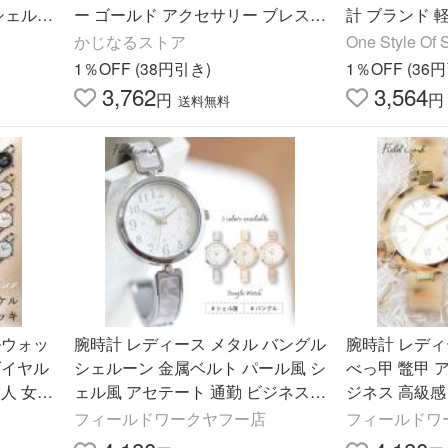
シェル
ー ゴールド アクセサリー ブレスレ
計 ブランド 
ーン 女
ット 上品 女性 20代 30代 40代 50
ン ラバー 金
かじなるストア
One Style Of S
代 プレゼント ギフト
0代 30代 40代
1％OFF (38円引き)
1％OFF (36
3,762
3,564
円
円
送料無料
ルウォッ
腕時計 レディース メタル バングル
腕時計 レディ
ダイヤル
シェルーン 金属ベルト パール風 シ
べっ甲 鼈甲 
人 女性
ェル風 アセテート 通勤 ビジネス
ジネス 高級感
ール便
高級感 プチプラ 20代 30代 40代 フ
セサリー 雑貨
フィールドワークヤフー店
フィールドワ
ィールドワーク
ラ フィール