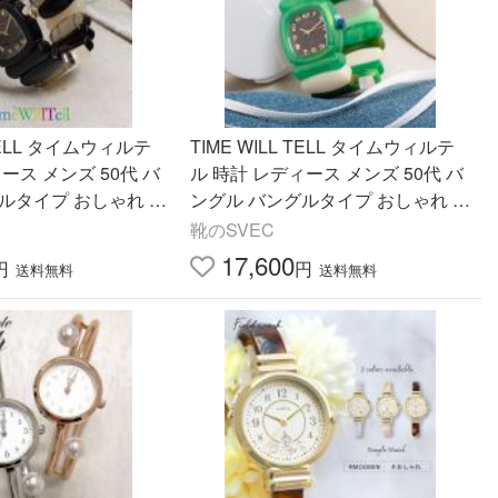
 TELL タイムウィルテ
TIME WILL TELL タイムウィルテ
ース メンズ 50代 バ
ル 時計 レディース メンズ 50代 バ
ルタイプ おしゃれ か
ングル バングルタイプ おしゃれ か
 見やすい 電池式 ア
わいい 可愛い 見やすい 電池式 ア
靴のSVEC
用
ナログ 男女兼用
17,600
円
円
送料無料
送料無料