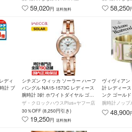
59,020
58,250
円
送料無料
 レディ
シチズン ウィッカ ソーラー ハーフ
ヴィヴィアン
腕時計 ブ
バングル NA15-1573C レディース
計 レディース
腕時計 3針 ホワイトダイヤル ゴー
ンク ゴールド
ルド
ザ・クロックハウスPlus+ヤフー店
腕時計ノップ
30％OFF (8,250円引き)
48,900
19,250
円
送料無料