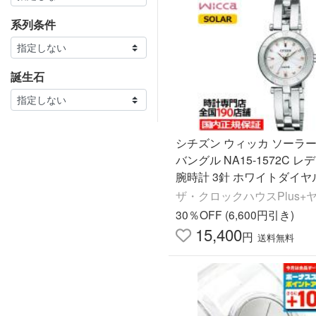
系列条件
誕生石
シチズン ウィッカ ソーラー
バングル NA15-1572C 
腕時計 3針 ホワイトダイヤ
バー
ザ・クロックハウスPlus+
30％OFF (6,600円引き)
15,400
円
送料無料