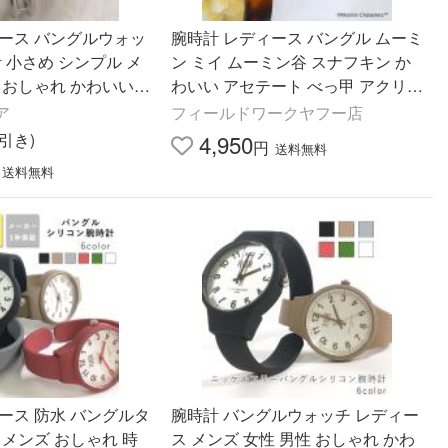
ィース バングルウォッ
腕時計 レディース バングル ムーミ
計 小さめ シンプル メ
ン ミイ ムーミン谷 スナフキン か
 おしゃれ かわいい
わいい アセテート べっ甲 アクリル
ゴールド シルバー 上
トレンド プチプラ プレゼント お手
ア
フィールドワークヤフー店
ゼント
頃フィールドワーク
円引き)
4,950
円
送料無料
送料無料
ース 防水 バングルタ
腕時計 バングルウォッチ レディー
 メンズ おしゃれ 時
ス メンズ 女性 男性 おしゃれ かわ