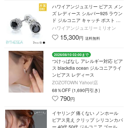
ハワイアンジュエリー ピアス メン
ズ レディース シルバー925 ラウン
ド ジルコニア キャッチ ポスト ブ
ランド 40代 50代 30代 20代
ハワイアンジュエリーミリオン
15,300
円
送料無料
2026/08/10 02:00まで
つけっぱなし アレルギー対応 ピア
ス blackdia ocean ジルコニアライ
ンピアス レディース
ZOZOTOWN Yahoo!店
68％OFF (1,690円引き)
790
円
イヤリング 痛くない ノンホール
ピアス見え クリップ シリコンカバ
ー 40代 50代 ジルコニア ゴールド