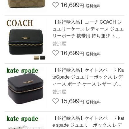
16,699
円
送料無料
【並行輸入品】コーチ COACH ジ
ュエリーケース レディース ジュエ
リーポーチ 携帯用 持ち運び トラ
ベル ジュエリーボックス リング
贅沢屋
指輪 ピアス COACH-JCASE-L1
16,699
円
送料無料
【並行輸入品】ケイトスペード Ka
teSpade ジュエリーボックス レデ
ィース ポーチ ケース レザー ブラ
ック 黒 K8066-001
贅沢屋
15,699
円
送料無料
【並行輸入品】ケイトスペード kat
e spade ジュエリーボックス レデ