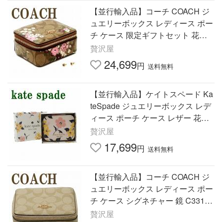
【並行輸入品】コーチ COACH ジ
ュエリーボックス レディース ポー
チ ケース 限定ギフトセット 花柄
フローラル ピアス C7356IME7V
贅沢屋
24,699
円
送料無料
【並行輸入品】ケイトスペード Ka
teSpade ジュエリーボックス レデ
ィース ポーチ ケース レザー 花柄
フローラル 箱 ボックス ギフトセ
贅沢屋
ット ピンク K7228-250
17,699
円
送料無料
【並行輸入品】コーチ COACH ジ
ュエリーボックス レディース ポー
チ ケース シグネチャー 鏡 C3311I
MDQC
贅沢屋