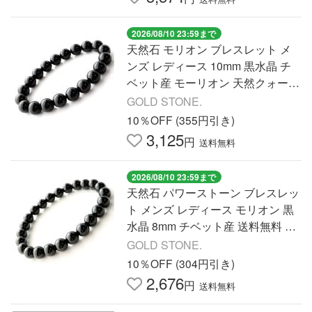
2026/08/10 23:59まで
天然石 モリオン ブレスレット メ
ンズ レディース 10mm 黒水晶 チ
ベット産 モーリオン 天然クォーツ
鑑別済み 本物 送料無料 プレゼン
GOLD STONE.
ト 父の日 爆買 父の日
10％OFF (355円引き)
3,125
円
送料無料
2026/08/10 23:59まで
天然石 パワーストーン ブレスレッ
ト メンズ レディース モリオン 黒
水晶 8mm チベット産 送料無料 父
の日 2025 プレゼント 爆買 父の日
GOLD STONE.
10％OFF (304円引き)
2,676
円
送料無料