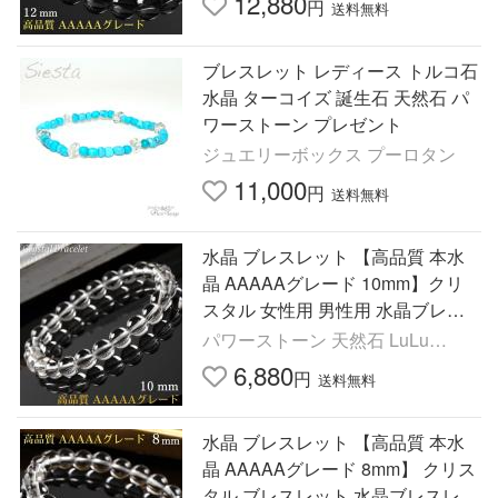
12,880
円
送料無料
ブレスレット レディース トルコ石
水晶 ターコイズ 誕生石 天然石 パ
ワーストーン プレゼント
ジュエリーボックス プーロタン
11,000
円
送料無料
水晶 ブレスレット 【高品質 本水
晶 AAAAAグレード 10mm】クリ
スタル 女性用 男性用 水晶ブレス
レット 浄化 魔除け 厄除け 原石 人
パワーストーン 天然石 LuLu
気 メンズ レディース
House
6,880
円
送料無料
水晶 ブレスレット 【高品質 本水
晶 AAAAAグレード 8mm】 クリス
タル ブレスレット 水晶ブレスレッ