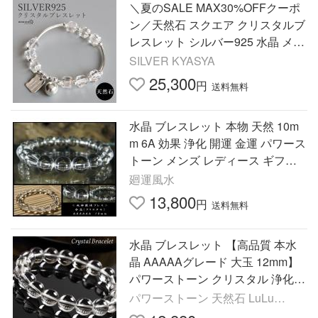
＼夏のSALE MAX30%OFFクーポ
ン／天然石 スクエア クリスタルブ
レスレット シルバー925 水晶 メタ
ルボール レディース 女性 腕輪 金
SILVER KYASYA
属アレルギー対応 爆買
25,300
円
送料無料
水晶 ブレスレット 本物 天然 10m
m 6A 効果 浄化 開運 金運 パワース
トーン メンズ レディース ギフト
桐箱
廻運風水
13,800
円
送料無料
水晶 ブレスレット 【高品質 本水
晶 AAAAAグレード 大玉 12mm】
パワーストーン クリスタル 浄化
魔除け 厄除け 人気 メンズ レディ
パワーストーン 天然石 LuLu
ース 天然石 ブレスレット
House