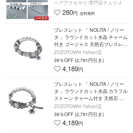
ム オペロンゴム ポリウレタン ワ
ペアアクセサリ-専門店チェリ-J
イヤー 手作り 水晶の線
280
円
送料無料
ブレスレット 「 NOLITA / ノリー
タ 」ラウンドカット水晶 チャーム
付き ゴージャス 天然石ブレスレッ
ト パワーストーンブレスレット レ
ZOZOTOWN Yahoo!店
ディース メンズ
39％OFF (2,791円引き)
4,189
円
ブレスレット 「 NOLITA / ノリー
タ 」ラウンドカット水晶 カラフル
ストーン チャーム付き 天然石 ブ
レスレット オニキス ハウライト
ZOZOTOWN Yahoo!店
ターコイズ レディース
39％OFF (2,791円引き)
4,189
円