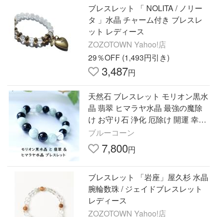
ブレスレット 「 NOLITA / ノリー
タ 」水晶 チャーム付き ブレスレ
ット レディース
ZOZOTOWN Yahoo!店
29％OFF (1,493円引き)
3,487
円
天然石 ブレスレット モリオン黒水
晶 翡翠 ヒマラヤ水晶 最強の魔除
け お守り石 浄化 厄除け 開運 幸運
メンズ レディース ギフト パワー
ブルーコーン
ストーン プレゼント
7,800
円
ブレスレット 「岩座」屋久杉 水晶
腕輪数珠 / ジェイドブレスレット
レディース
ZOZOTOWN Yahoo!店