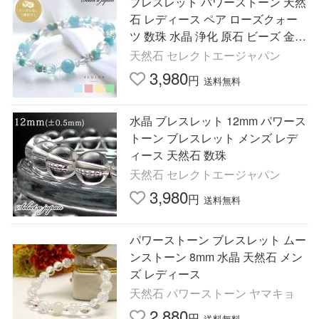
ブレスレット パワーストーン 天然
石 レディース ペア ローズクォー
ツ 数珠 水晶 浄化 原石 ビーズ 金属
アレルギー つけっぱなし ペリドッ
天然石 セレクトエージャパン
ト プレゼント 腕輪
3,980
円
送料無料
水晶 ブレスレット 12mm パワース
トーン ブレスレット メンズ レデ
ィース 天然石 数珠
天然石 セレクトエージャパン
3,980
円
送料無料
パワーストーン ブレスレット ムー
ンストーン 8mm 水晶 天然石 メン
ズ レディース
天然石 パワーストーン ヤマキョ
2,880
円
送料無料