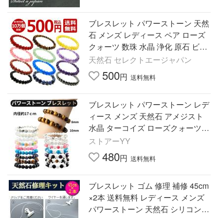
ブレスレット パワーストーン 天然
石 メンズ レディース ペア ローズ
クォーツ 数珠 水晶 浄化 原石 ビー
ズ 金属アレルギー つけっぱなし
天然石 セレクトエージャパン
プレゼント 腕輪 可愛い
500
円
送料無料
ブレスレット パワーストーン レデ
ィース メンズ 天然石 アメジスト
水晶 ターコイズ ローズクォーツ
タイガーアイ 8mm 10mm
ストアーYY
480
円
送料無料
ブレスレット ゴム 修理 補修 45cm
×2本 送料無料 レディース メンズ
パワーストーン 天然石 シリコンゴ