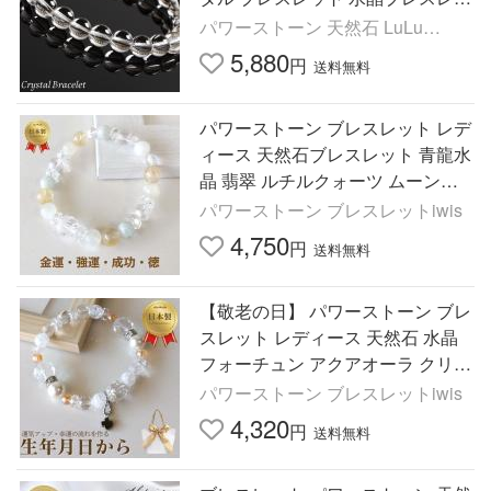
ト 浄化 開運 魔除け 原石 浄化用 人
パワーストーン 天然石 LuLu
気 メンズ レディース
House
5,880
円
送料無料
パワーストーン ブレスレット レデ
ィース 天然石ブレスレット 青龍水
晶 翡翠 ルチルクォーツ ムーンス
トーン
パワーストーン ブレスレットiwis
4,750
円
送料無料
【敬老の日】 パワーストーン ブレ
スレット レディース 天然石 水晶
フォーチュン アクアオーラ クリス
タル ladys 金運 厄除けグッズ 開運
パワーストーン ブレスレットiwis
魔除け
4,320
円
送料無料