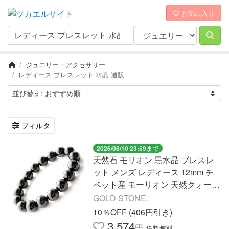
お気に入り
ジュエリー・アクセサリー
レディース ブレスレット 水晶 通販
フィルタ
2026/08/10 23:59まで
天然石 モリオン 黒水晶 ブレスレ
ット メンズ レディース 12mm チ
ベット産 モーリオン 天然クォーツ
鑑別済み 本物 贈り物 プレゼント
GOLD STONE.
ギフト 贈り物 爆買
10％OFF (406円引き)
3,574
円
送料無料