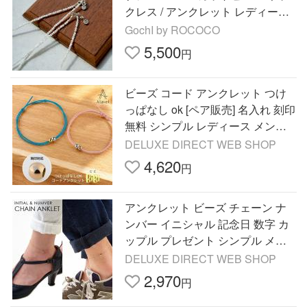
クレス / アンクレット レディース
メンズ 天然貝
GochI by ROCOCO
5,500
円
ビーズ コード アンクレット つけ
っぱなし ok [ペア販売] 名入れ 刻印
無料 シンプル レディース メンズ
ギフト サージカルステンレス イニ
DELUXE DIRECT WEB SHOP
シャル BiBi Alavel
4,620
円
アンクレット ビーズ チェーン ナ
ンバー イニシャル 記念日 数字 カ
ップル プレゼント シンプル メン
ズ レディース 単品販売 ANK6012
DELUXE DIRECT WEB SHOP
Alavel
2,970
円