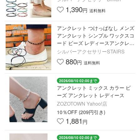
ーアゲート 男女兼用
1,390
円
送料無料
アンクレット つけっぱなし メンズ
アンクレット シンプル ワックスコ
ード ビーズ レディースアンクレッ
ト ペア 大きいサイズ対応 シルバ
シルバーアクセサリーSTAIRS
ー ゴールド
880
円
送料無料
2026/08/10 02:00まで
アンクレット ミックス カラー ビ
ーズ アンクレット レディース
ZOZOTOWN Yahoo!店
10％OFF (209円引き)
1,881
円
2026/08/10 02:00まで