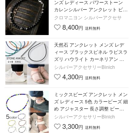
ンズ レディース パワーストーン
カレンシルバー アンクレット ビー
ズ 黒 シンプル カレン族
クロマニヨン シルバーアクセサ
8,400
円
送料無料
天然石 アンクレット メンズ レデ
ィース ブラックスピネル ラピスラ
ズリ ハウライト カーネリアン シ
ェル ビーズ 細め シルバー925 ア
シルバーアクセサリーBinich
ジャスター 足首 重ね付け
4,300
円
送料無料
ミックスビーズ アンクレット メン
ズ レディース 5色 カラービーズ 細
め アジャスター 長さ調整 ビーズ
アンクレット 足首 重ね付け 男女
シルバーアクセサリーBinich
兼用 春夏 小粒 足飾り
3,300
円
送料無料