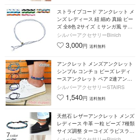
ストライプコード アンクレット メ
ンズ レディース 紐 細め 真鍮 ビー
ズ 全8色 2サイズ ミサンガ風 サイ
ズ調整 お揃い ペアアクセサリー
シルバーアクセサリーBinich
足首 春夏 重ね付け
3,000
円
送料無料
アンクレット メンズアンクレット
シンプル コンチョ ビーズ レディ
ースアンクレット ペア 2連アンク
レット メンズアクセサリー ペア
シルバーアクセサリーSTAIRS
ギフト
1,540
円
送料無料
天然石 レザーアンクレット メンズ
レディース 牛革 一粒 ビーズ 7種類
サイズ調整 ターコイズ ラピスラズ
リ タイガーアイ ヘマタイト ブル
シルバーアクセサリーBinich