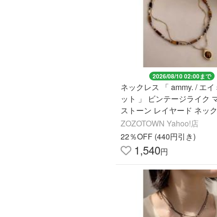
2026/08/10 02:00まで
ネックレス 「 ammy. / エ
ット 」 ビンテージライク 
ストーン レイヤード ネック
ット レディース
ZOZOTOWN Yahoo!店
22％OFF (440円引き)
1,540
円