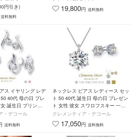
300円引き)
19,800
円
送料無料
送料無料
アス イヤリング レデ
ネックレス ピアス レディース セッ
代 母の日 プレ
ト 50 40代 誕生日 母の日 プレゼン
彼女 誕生日 プリンセ
ト 女性 彼女 スワロフスキー 一粒
ローラ
ア・デコール
クレメンティア・デコール
17,050
円
円
送料無料
送料無料