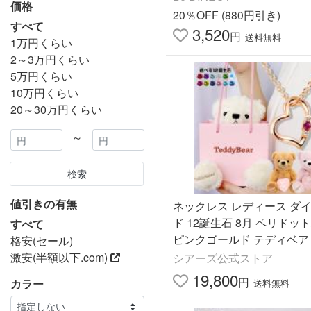
価格
婚葬祭 葬式 葬儀
20％OFF (880円引き)
すべて
3,520
円
送料無料
1万円くらい
2～3万円くらい
5万円くらい
10万円くらい
20～30万円くらい
～
検索
値引きの有無
ネックレス レディース ダ
ド 12誕生石 8月 ペリドッ
すべて
ピンクゴールド テディベア
格安(セール)
誕生日 プレゼント シアー
激安(半額以下.com)
シアーズ公式ストア
19,800
円
カラー
送料無料