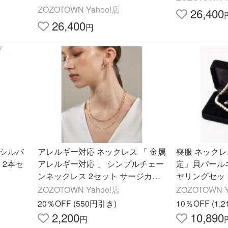
ZOZOTOWN Yahoo!店
26,400
26,400
円
」シルバ
アレルギー対応 ネックレス 「 金属
喪服 ネックレ
 2本セ
アレルギー対応 」 シンプルチェー
定」貝パール
ンネックレス 2セット サージカル
ヤリングセッ
ステンレス レディース
ZOZOTOWN Yahoo!店
ZOZOTOWN Y
20％OFF (550円引き)
10％OFF (1,
2,200
10,890
円