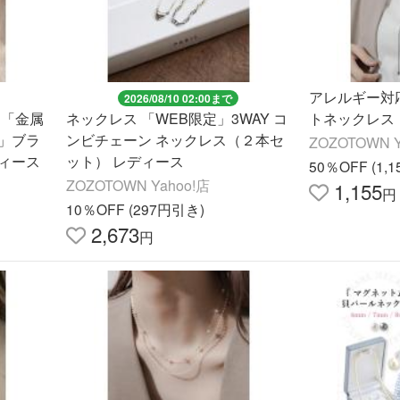
アレルギー対応
2026/08/10 02:00まで
 「金属
ネックレス 「WEB限定」3WAY コ
トネックレス
」ブラ
ンビチェーン ネックレス（２本セ
ZOZOTOWN Y
ィース
ット） レディース
50％OFF (1,
ZOZOTOWN Yahoo!店
1,155
円
10％OFF (297円引き)
2,673
円