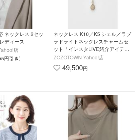
 ネックレス 2セッ
ネックレス K10／K5 シェル／ラブ
 レディース
ラドライトネックレスチャームセ
ット「インスタLIVE紹介アイテ
ahoo!店
ム」 レディース
ZOZOTOWN Yahoo!店
155円引き)
49,500
円