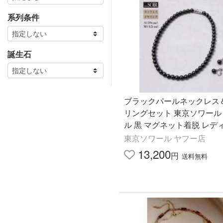
系列条件
誕生石
ブラックパールネックレス
リングセット 東京ソワール
ル 黒 マグネット着脱 レデ
ブラックフォーマル 喪服 礼
東京ソワール ヤフー店
ス 5610305 5610315
13,200
円
送料無料