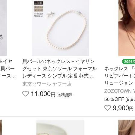
＆イヤ
貝パールのネックレス＋イヤリン
2026/
 貝パー
グセット 東京ソワール フォーマル
ネックレス 「OL
ィース
レディース シンプル 定番 葬式 通
リビアバートン
服 ミセ
夜 告別式 結婚式 冠婚葬祭 慶弔両
リュージョン
東京ソワール ヤフー店
用 5614990 5614991-10
グ ネックレス
ZOZOTOWN Y
11,000
円
送料無料
50％OFF (9,
9,900
円