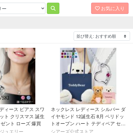
お気に入り
ディース ピアス スワ
ネックレス レディース シルバー ダ
ット クリスマス 誕生
イヤモンド 12誕生石 8月 ペリドッ
レゼント ローズ 爆買
トオープン ハート テディベア セッ
ト 誕生日 プレゼント シアーズ
ss ジュエリー
シアーズ公式ストア