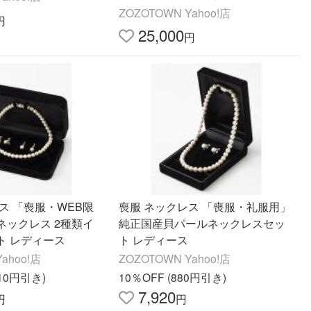
アス セット レディース
ZOZOTOWN Yahoo!店
円
25,000
円
ス 「喪服・WEB限
喪服 ネックレス 「喪服・礼服用」
ネックレス 2種類イ
純正国産貝パールネックレスセッ
ト レディース
ト レディース
ahoo!店
ZOZOTOWN Yahoo!店
210円引き)
10％OFF (880円引き)
7,920
円
円