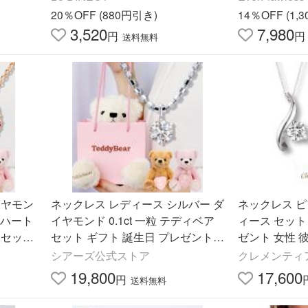
婚葬祭 葬式 葬儀
20％OFF (880円引き)
14％OFF (1,
3,520
7,980
円
円
送料無料
イヤモン
ネックレス レディース シルバー ダ
ネックレス ピ
トハート
イヤモンド 0.1ct 一粒 テディベア
ィース セット 50 40
 セット
セット ギフト 誕生日 プレゼント
ゼント 女性 
ズ
シアーズ
ス リーフ
シアーズ公式ストア
クレメンティ
19,800
17,600
円
送料無料