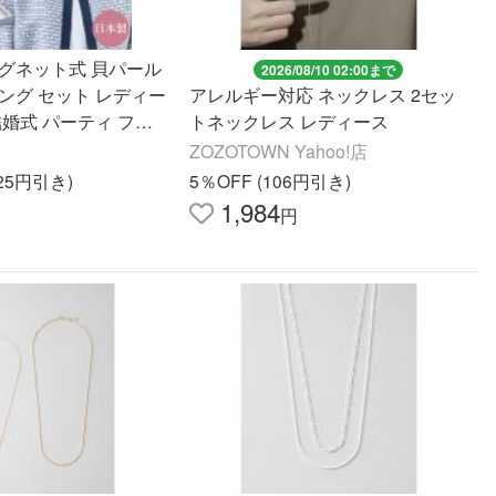
マグネット式 貝パール
2026/08/10 02:00まで
ング セット レディー
アレルギー対応 ネックレス 2セッ
結婚式 パーティ フォ
トネックレス レディース
入学式 卒業式 セレモ
ZOZOTOWN Yahoo!店
ット
725円引き)
5％OFF (106円引き)
1,984
円