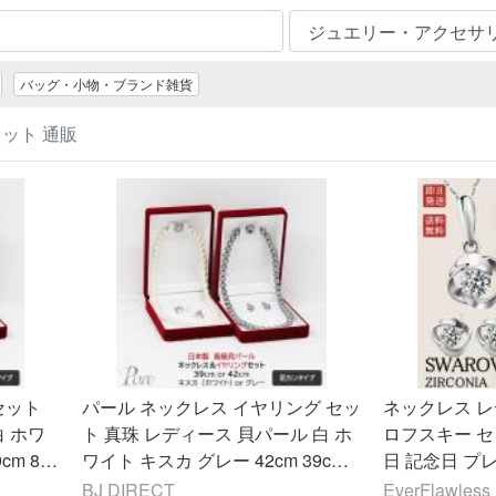
バッグ・小物・ブランド雑貨
ット 通販
セット
パール ネックレス イヤリング セッ
ネックレス レ
白 ホワ
ト 真珠 レディース 貝パール 白 ホ
ロフスキー セ
cm 8m
ワイト キスカ グレー 42cm 39cm 8
日 記念日 プ
婚式 冠
mm 慶弔 兼用フォーマル 結婚式 冠
BJ DIRECT
EverFlawle