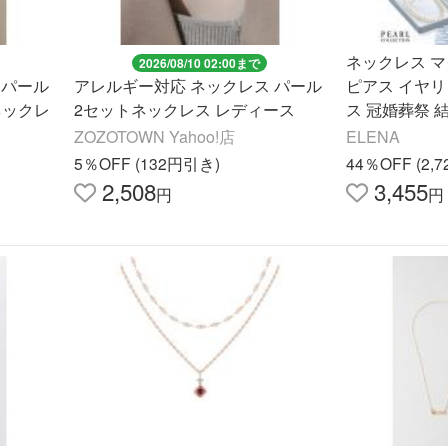
ネックレス 
2026/08/10 02:00まで
 パール
アレルギー対応 ネックレス パール
ピアス イヤリ
ネックレ
2セットネックレス レディース
ス 冠婚葬祭 
ーマル 葬式 
ZOZOTOWN Yahoo!店
ELENA
ニー マグネ
5％OFF (132円引き)
44％OFF (2,
2,508
3,455
円
円