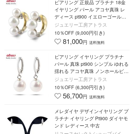
ピアリング 正規品 プラチナ 18金
イヤリング パール アコヤ真珠 レ
ディース pt900 イエローゴールドk
18 コンビ ゴールド あすつく 送料
ジュエリー工房アトラス
無料 セール sale
10％OFF (9,000円引き)
81,000
円
送料無料
ピアリング イヤリング プラチナ
パール 真珠 pt900 シンプル ゆれる
揺れる アコヤ真珠 ノンホールピア
ス レディース あすつく 送料無料
ジュエリー工房アトラス
セール sale
10％OFF (6,300円引き)
56,700
円
送料無料
メレダイヤ デザインイヤリング プ
ラチナ イヤリング Pt900 ダイヤモ
ンド レディース 中古
リユースセレクトショップバイ