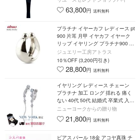
63,800
円
送料無料
プラチナ イヤーカフ レディース pt
900 片耳 月甲 イヤカフ イヤーク
リップ イヤリング プラチナ900 地
金 月形 三日月 あすつく 送料無料
ジュエリー工房アトラス
セール sale
10％OFF (3,200円引き)
28,800
円
送料無料
イヤリング レディース チェーン
プラチナ 加工 ロング 揺れる 痛く
ない 40代 50代 結婚式 卒業式 入学
式
ニューヨークからの贈り物
21,800
円
送料無料
ピアス パール 18金 アコヤ真珠 チ