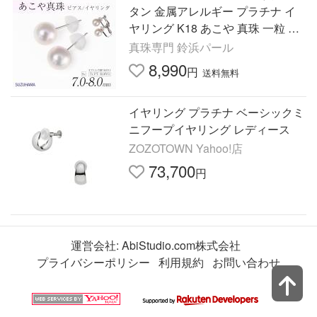
タン 金属アレルギー プラチナ イ
ヤリング K18 あこや 真珠 一粒 人
気 冠婚葬祭 フォーマル レディー
真珠専門 鈴浜パール
ス
8,990
円
送料無料
イヤリング プラチナ ベーシックミ
ニフープイヤリング レディース
ZOZOTOWN Yahoo!店
73,700
円
運営会社:
AbiStudio.com株式会社
プライバシーポリシー
利用規約
お問い合わせ