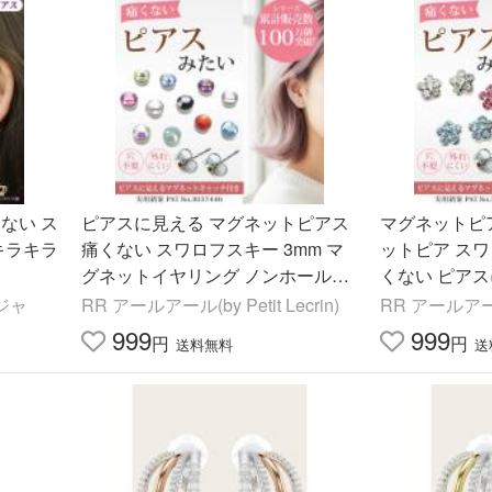
ない ス
ピアスに見える マグネットピアス
マグネットピア
キラキラ
痛くない スワロフスキー 3mm マ
ットピア スワ
グネットイヤリング ノンホールピ
くない ピア
アス メンズ レディース 磁石 穴あ
磁石 結婚式 
ジャ
RR アールアール(by Petit Lecrin)
RR アールアール(b
け不要
マル レディー
999
999
円
円
送料無料
送