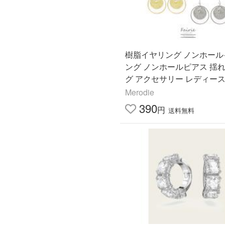
樹脂イヤリング ノンホール
ング ノンホールピアス 揺れ
グ アクセサリー レディース
ギー対応 おしゃれ 大人 上
Merodie
スワロフスキー
390
円
送料無料