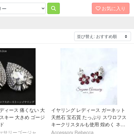
お気に入り
ディース 痛くない 大
イヤリング レディース ガーネット
スキー 大きめ ゴージ
天然石 宝石質 たっぷり スワロフス
ド
キークリスタルも使用 煌めく ネジ
バネ 樹脂ノンホールピアス パーテ
セサリーゴージャ
Accessory Rebecca