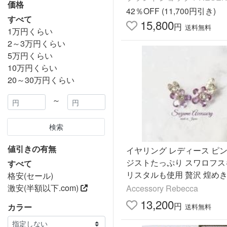
価格
42％OFF (11,700円引き)
すべて
15,800
円
送料無料
1万円くらい
2～3万円くらい
5万円くらい
10万円くらい
20～30万円くらい
～
検索
値引きの有無
イヤリング レディース ピ
ジストたっぷり スワロフス
すべて
リスタルも使用 贅沢 煌め
格安(セール)
イヤリング サージカルステ
激安(半額以下.com)
Accessory Rebecca
アレルギー対応
13,200
円
カラー
送料無料