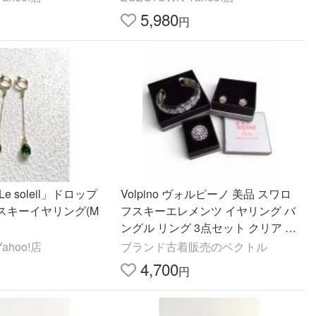
5,980
円
e soleil」ドロップ
Volpino ヴォルピーノ 美品 スワロ
スキーイヤリング(M
フスキーエレメンツ イヤリング バ
ングル リング 3点セット クリア k3
095 レディース
ahoo!店
ブランド古着販売のベクトル
4,700
円