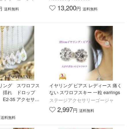
ィ 結婚式
13,200
円
円
送料無料
送料無料
リング スワロフス
イヤリング ピアス レディース 痛く
 揺れ ドロップ
ない スワロフスキー 一粒 earrings
E2-35 アクセサリ
ステージアクセサリーゴージャ
ディース かわいい 大人
2,997
円
送料無料
bgt
送料無料