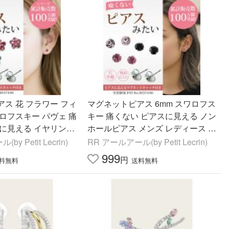
ス 花 フラワー フィ
マグネットピアス 6mm スワロフス
ロフスキー パヴェ 痛
キー 痛くない ピアスに見える ノン
スに見える イヤリング
ホールピアス メンズ レディース 大
卒業式 入学式 フォー
粒 磁石イヤリング フィットピア 外
y Petit Lecrin)
RR アールアール(by Petit Lecrin)
ス
れにくい韓国風
999
円
料無料
送料無料