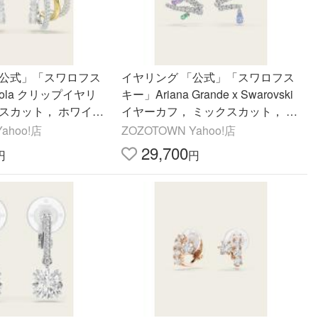
「公式」「スワロフス
イヤリング 「公式」「スワロフス
bola クリップイヤリ
キー」Ariana Grande x Swarovski
スカット， ホワイ
イヤーカフ， ミックスカット， マ
スメタル仕上げ レディ
ルチカラー， ロジウム・プレーテ
ahoo!店
ZOZOTOWN Yahoo!店
ィング レディース
29,700
円
円