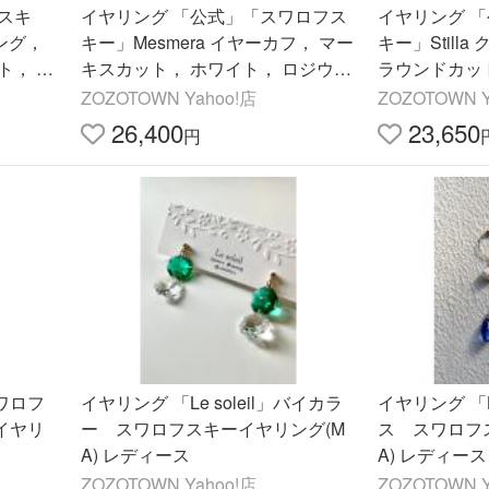
スキ
イヤリング 「公式」「スワロフス
イヤリング 
リング，
キー」Mesmera イヤーカフ， マー
キー」Still
ト， ロ
キスカット， ホワイト， ロジウ
ラウンドカッ
ディー
ム・プレーティング レディース
ト， ロジウ
ZOZOTOWN Yahoo!店
ZOZOTOWN Y
ディース メン
26,400
23,650
円
スワロフ
イヤリング 「Le soleil」バイカラ
イヤリング 「L
イヤリ
ー スワロフスキーイヤリング(M
ス スワロフ
A) レディース
A) レディース
ZOZOTOWN Yahoo!店
ZOZOTOWN Y