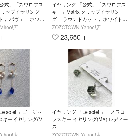
「公式」「スワロフス
イヤリング 「公式」「スワロフス
a クリップイヤリング，
キー」Matrix クリップイヤリン
ト， パヴェ， ホワイ
グ， ラウンドカット， ホワイト，
ム・プレーティング レ
18Kローズゴールドコーティング
ahoo!店
ZOZOTOWN Yahoo!店
ズ
レディース
23,650
円
円
e soleil」ゴージャ
イヤリング 「Le soleil」 スワロ
スキーイヤリング(M
フスキー イヤリング(MA) レディー
ス
ahoo!店
ZOZOTOWN Yahoo!店