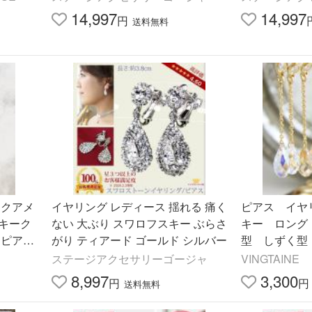
14,997
14,997
円
送料無料
ンクアメ
イヤリング レディース 揺れる 痛く
ピアス イヤ
キーク
ない 大ぶり スワロフスキー ぶらさ
キー ロング
きピアス
がり ティアード ゴールド シルバー
型 しずく型 
ンレス
ーSHOP レ
ステージアクセサリーゴージャ
VINGTAINE
っぽい 爆買 m
8,997
3,300
円
円
送料無料