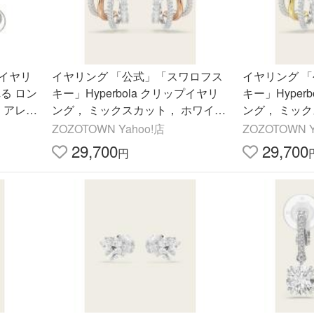
イヤリ
イヤリング 「公式」「スワロフス
イヤリング 
る ロン
キー」Hyperbola クリップイヤリ
キー」Hyper
 アレル
ング， ミックスカット， ホワイ
ング， ミック
品 華奢
ト， ミックスメタル仕上げ レディ
ト， ミック
ZOZOTOWN Yahoo!店
ZOZOTOWN Y
ース メンズ
ース メンズ
29,700
29,700
円