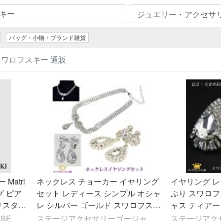
バッグ・小物・ブランド雑貨
スワロフスキー 通販
ネックレス チョーカー イヤリング
イヤリング レ
グ ピア
セット レディース シンプル オシャ
ぶり スワロフ
リスタル
レ シルバー ゴールド スワロフスキ
ャス ティアー
ー
SE
ステージアクセサリーゴージャ
ステージアク