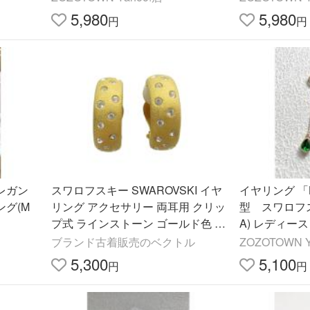
5,980
5,980
円
円
エレガン
スワロフスキー SWAROVSKI イヤ
イヤリング 「L
グ(M
リング アクセサリー 両耳用 クリッ
型 スワロフ
プ式 ラインストーン ゴールド色 ■
A) レディース
GY18 /MQ レディース
ブランド古着販売のベクトル
ZOZOTOWN Y
5,300
5,100
円
円