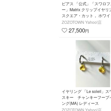
ピアス 「公式」「スワロフ
ー」Matrix クリップイヤ
スクエア・カット， ホワイ
ジウム・プレーティング レ
ZOZOTOWN Yahoo!店
ス メンズ
27,500
円
イヤリング 「Le soleil」
スキー チャンキーフープ
ング(MA) レディース
ZOZOTOWN Yahoo!店