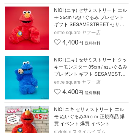
NICI (ニキ) セサミストリート エル
モ 35cm / ぬいぐるみ プレゼント
ギフト SESAMESTREET セサミ
おもちゃ
entre square ヤフー店
4,400
円
送料無料
NICI (ニキ) セサミストリート クッ
キーモンスター 35cm / ぬいぐるみ
プレゼント ギフト SESAMESTRE
ET セサミ おもちゃ モンスター ク
entre square ヤフー店
ッキー
4,400
円
送料無料
NICI ニキ セサミストリート エル
モ ぬいぐるみ35ｃｍ 正規商品 爆
買 イベント 爆買 イベント
styleism スタイルイズム