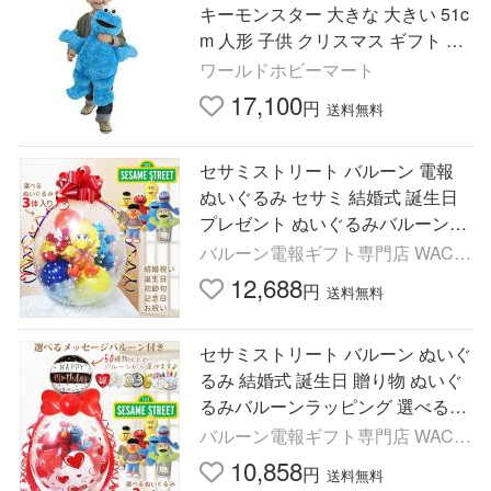
キーモンスター 大きな 大きい 51c
m 人形 子供 クリスマス ギフト プ
レ
ワールドホビーマート
17,100
円
送料無料
セサミストリート バルーン 電報
ぬいぐるみ セサミ 結婚式 誕生日
プレゼント ぬいぐるみバルーンラ
ッピング：選べるセサミビーンバ
バルーン電報ギフト専門店 WAC-
ッグ３体入り＜カラフル＞
UP
12,688
円
送料無料
セサミストリート バルーン ぬいぐ
るみ 結婚式 誕生日 贈り物 ぬいぐ
るみバルーンラッピング 選べる9
インチバルーン＆セサミビーンバ
バルーン電報ギフト専門店 WAC-
ッグ２体入り＜赤ハート＞
UP
10,858
円
送料無料