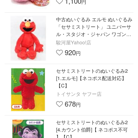
1,100
円
中古ぬいぐるみ エルモ ぬいぐるみ
「セサミストリート」 ユニバーサ
ル・スタジオ・ジャパン ワゴンゲ
ーム景品
駿河屋Yahoo!店
920
円
セサミストリートのぬいぐるみ2
[1.エルモ]【ネコポス配送対応】
【C】
トイサンタ ヤフー店
678
円
セサミストリートのぬいぐるみ2
[4.カウント伯爵]【 ネコポス不可
】【C】