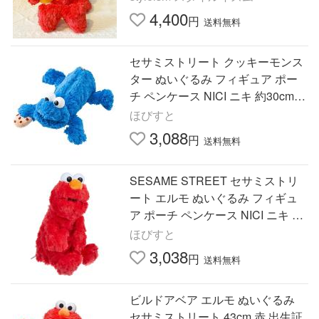
4,400
円
送料無料
セサミストリート クッキーモンス
ター ぬいぐるみ フィギュア ポー
チ ペンケース NICI ニキ 約30cm
筆箱 学校 筆入れ 小物入れ グッズ
ほびすと
おもちゃ 新品 *即納
3,088
円
送料無料
SESAME STREET セサミストリ
ート エルモ ぬいぐるみ フィギュ
ア ポーチ ペンケース NICI ニキ 約
30cm 筆箱 学校 筆入れ 小物入れ
ほびすと
グッズ おもちゃ 新品 *即納
3,038
円
送料無料
ビルドアベア エルモ ぬいぐるみ
セサミストリート 43cm 赤 出生証