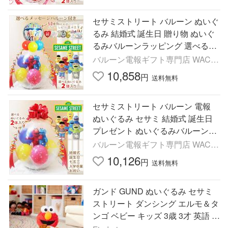
セサミストリート バルーン ぬいぐ
るみ 結婚式 誕生日 贈り物 ぬいぐ
るみバルーンラッピング 選べる9
インチバルーン＆セサミビーンバ
バルーン電報ギフト専門店 WAC-
ッグ２体入り＜カラフル＞
UP
10,858
円
送料無料
セサミストリート バルーン 電報
ぬいぐるみ セサミ 結婚式 誕生日
プレゼント ぬいぐるみバルーンラ
ッピング：選べるセサミビーンバ
バルーン電報ギフト専門店 WAC-
ッグ２体入り＜カラフル＞
UP
10,126
円
送料無料
ガンド GUND ぬいぐるみ セサミ
ストリート ダンシング エルモ＆タ
ンゴ ベビー キッズ 3歳 3才 英語 話
す 歌う 動く おしゃべり おもちゃ