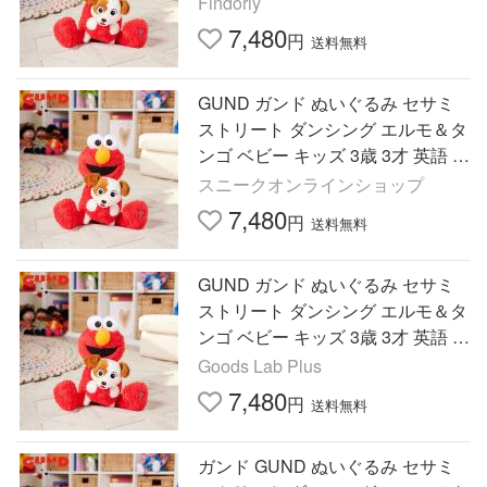
Findoriy
犬 いぬ 6055995
7,480
円
送料無料
GUND ガンド ぬいぐるみ セサミ
ストリート ダンシング エルモ＆タ
ンゴ ベビー キッズ 3歳 3才 英語 話
す 歌う 動く おしゃべり おもちゃ
スニークオンラインショップ
犬 いぬ 6055995
7,480
円
送料無料
GUND ガンド ぬいぐるみ セサミ
ストリート ダンシング エルモ＆タ
ンゴ ベビー キッズ 3歳 3才 英語 話
す 歌う 動く おしゃべり おもちゃ
Goods Lab Plus
犬 いぬ 6055995
7,480
円
送料無料
ガンド GUND ぬいぐるみ セサミ