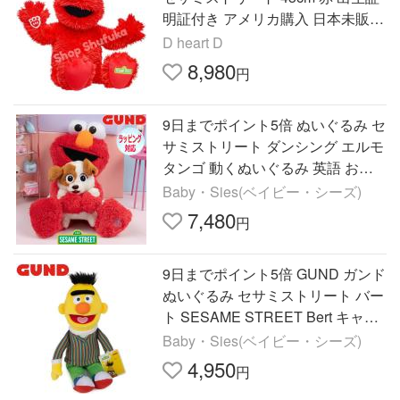
明証付き アメリカ購入 日本未販売
Build A Bear Work shop Elmo
D heart D
8,980
円
9日までポイント5倍 ぬいぐるみ セ
サミストリート ダンシング エルモ
タンゴ 動くぬいぐるみ 英語 おし
ゃべり 知育玩具 ギフト SESAME
Baby・Sies(ベイビー・シーズ)
STREET GUND ガンド
7,480
円
9日までポイント5倍 GUND ガンド
ぬいぐるみ セサミストリート バー
ト SESAME STREET Bert キャラ
クター 人気 ブランド ギフト 贈り
Baby・Sies(ベイビー・シーズ)
物 プレゼントに最適
4,950
円