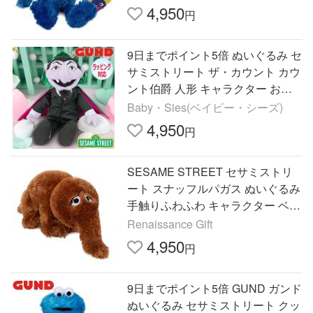
ト 贈り物 プレゼントに
4,950
円
9日までポイント5倍 ぬいぐるみ セ
サミストリート ザ・カウント カウ
ント伯爵 人形 キャラクター おも
ちゃ ギフト SESAME STREET G
Baby・Sies(ベイビー・シーズ)
UND ガンド
4,950
円
SESAME STREET セサミストリ
ート スナッフルパガス ぬいぐるみ
手触りふわふわ キャラクター ベビ
ー 赤ちゃん #6047469
Renaissance Gift
4,950
円
9日までポイント5倍 GUND ガンド
ぬいぐるみ セサミストリート クッ