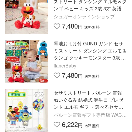
ストリート ダンシング エルモ＆タ
ンゴ ベビー キッズ 3歳 3才 英語 話
す 歌う 動く おしゃべり おもちゃ
シュガーオンラインショップ
犬 いぬ 6055995
7,480
円
送料無料
電池おまけ付 GUND ガンド セサ
ミストリート ダンシング エルモ＆
タンゴ クッキーモンスター 3歳 3
才 セサミストリート 英語 話す 歌
flanerBaby
う 動くぬいぐるみ
7,480
円
送料無料
セサミストリート バルーン 電報
ぬいぐるみ 結婚式 誕生日 プレゼ
ント エルモ ギフト 選べるセサミ
ビーンバッグのぬいぐるみが運ぶ
バルーン電報ギフト専門店 WAC-
♪ワンバルーンセット
UP
6,222
円
送料無料