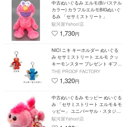
中古ぬいぐるみ エルモ(B/パステル
カラー) カラフルエルモBIGぬいぐ
るみ 「セサミストリート」
駿河屋Yahoo!店
1,730
円
NICI ニキ キーホルダー ぬいぐる
み セサミストリート エルモ クッ
キーモンスター プレゼント ギフト
SESAMESTREET セサミ
THE PROOF FACTORY
1,320
円
中古ぬいぐるみ モッピー ぬいぐる
み 「セサミストリート エルモ＆モ
ッピー」 ユニバーサル・スタジ
オ・ジャパン限定
駿河屋Yahoo!店