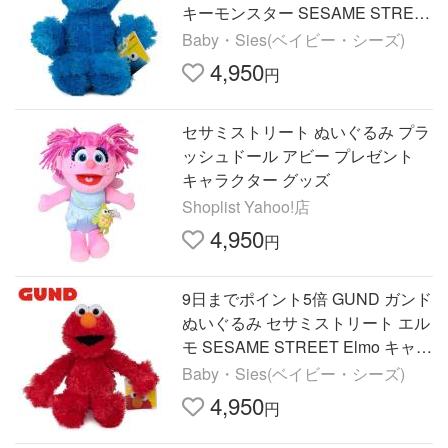
キーモンスター SESAME STREE
T Cookie Monster キャラクター 人
Baby・Sies(ベイビー・シーズ)
気 ブランド ギフト 贈り物
4,950
円
セサミストリート ぬいぐるみ プラ
ッシュドール アビー プレゼント
キャラクター グッズ
Shoplist Yahoo!店
4,950
円
9日までポイント5倍 GUND ガンド
ぬいぐるみ セサミストリート エル
モ SESAME STREET Elmo キャラ
クター 人気 ブランド ギフト 贈り
Baby・Sies(ベイビー・シーズ)
物 プレゼントに最適
4,950
円