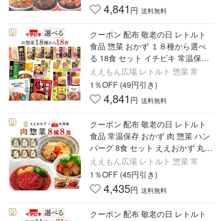
4,841
円
送料無料
クーポン 配布 敬老の日 レトルト
食品 惣菜 おかず １８種から選べ
る 18食 セット イチビキ 常温保存
肉 野菜 煮物 和食 お惣菜 2026 内
ええもん広場 レトルト 惣菜 常
祝い お礼 ギフト
1％OFF (49円引き)
4,841
円
送料無料
クーポン 配布 敬老の日 レトルト
食品 常温保存 おかず 肉 惣菜 ハン
バーグ 8食 セット ええおかず 丸美
屋 レトルト お惣菜 非常食 2026 内
ええもん広場 レトルト 惣菜 常
祝い お礼 ギフト
1％OFF (45円引き)
4,435
円
送料無料
クーポン 配布 敬老の日 レトルト