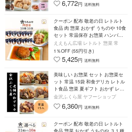
6,772
円
送料無料
クーポン 配布 敬老の日 レトルト
食品 肉 惣菜 おかず うちのや 10食
セット 常温保存 お惣菜 ハンバー
グ お取り寄せ 保存食 レンジ 2026
ええもん広場 レトルト 惣菜 常
内祝い お礼 ギフト
1％OFF (55円引き)
5,425
円
送料無料
美味しい お惣菜 セット お惣菜セ
ット 常温 15袋 和食デリカ レトル
ト食品 惣菜 夏ギフト おかず レト
ルト 2026 ヘルシー セット 日持ち
金沢ふくら屋 ヤフーショップ
おつまみ 爆買 お中元
6,360
円
送料無料
クーポン 配布 敬老の日 レトルト
食品 惣菜 おかず うちのや ３１種