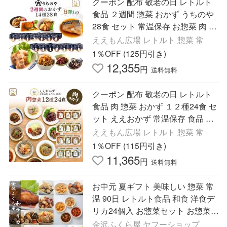
クーポン 配布 敬老の日 レトルト
食品 ２週間 惣菜 おかず うちのや
28食 セット 常温保存 お惣菜 肉 魚
お取り寄せ 保存食 レンジ 2026 内
ええもん広場 レトルト 惣菜 常
祝い お礼 ギフト
1％OFF (125円引き)
12,355
円
送料無料
クーポン 配布 敬老の日 レトルト
食品 肉 惣菜 おかず １２種24食 セ
ット ええおかず 常温保存 食品 弁
当 お惣菜 お取り寄せ グルメ 2026
ええもん広場 レトルト 惣菜 常
内祝い お礼 ギフト
1％OFF (115円引き)
11,365
円
送料無料
お中元 夏ギフト 美味しい 惣菜 常
温 90日 レトルト食品 和食 洋食デ
リカ24個入 お惣菜セット お惣菜
日持ち おつまみ セット ギフト お
金沢ふくら屋 ヤフーショップ