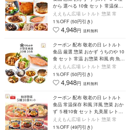
から 選べる 10食 セット 常温保存
肉 魚 お惣菜 保存食 レンジ 2026
ええもん広場 レトルト 惣菜 常
内祝い お礼 ギフト
1％OFF (50円引き)
4,948
円
送料無料
クーポン 配布 敬老の日 レトルト
食品 厳選 惣菜 おかず うちのや 10
食 セット 常温 お惣菜 和風 肉 魚
野菜 保存食 お弁当 レンジ 2026 内
ええもん広場 レトルト 惣菜 常
祝い お礼 ギフト
1％OFF (50円引き)
4,948
円
送料無料
クーポン 配布 敬老の日 レトルト
食品 常温保存 和風 洋風 惣菜 おか
ず ５種10食 セット 丸美屋 レトル
ト 食品 お惣菜 ハンバーグ 2026 内
ええもん広場 レトルト 惣菜 常
祝い お礼 ギフト
1％OFF (49円引き)