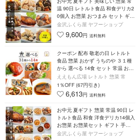
お中元 夏ギフト 美味しい 惣菜 常
温 90日 レトルト食品 和食デリカ2
0個入 お惣菜 おつまみ セット ギフ
ト おかず 宅配 レトルト お取り寄
金沢ふくら屋 ヤフーショップ
せ 人気 爆買
9,600
円
送料無料
クーポン 配布 敬老の日 レトルト
食品 惣菜 おかず うちのや ３１種
から 選べる 14食 セット 常温 お惣
菜 肉 魚 野菜 保存食 レンジ 2026
ええもん広場 レトルト 惣菜 常
内祝い お礼 ギフト
1％OFF (67円引き)
6,613
円
送料無料
お中元 夏ギフト 惣菜 常温 90日 レ
トルト食品 和食 洋食デリカ14個入
お惣菜 お惣菜セット ギフト 手土
産 日持ち おつまみ おかず レトル
金沢ふくら屋 ヤフーショップ
ト お取り寄せ 爆買