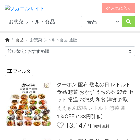
お気に入り
食品
お惣菜 レトルト食品 通販
フィルタ
クーポン 配布 敬老の日 レトルト
食品 惣菜 おかず うちのや 27食 セ
ット 常温 お惣菜 和食 洋食 お取り
寄せ グルメ レンジ 保存食 2026 内
ええもん広場 レトルト 惣菜 常
祝い お礼 ギフト
1％OFF (133円引き)
13,147
円
送料無料