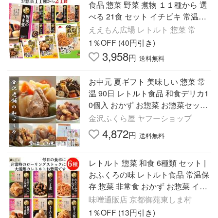
食品 惣菜 野菜 煮物 １１種から 選
べる 21食 セット イチビキ 常温保
存 和食 お惣菜 贈り物 食品 2026
ええもん広場 レトルト 惣菜 常
内祝い お礼 ギフト
1％OFF (40円引き)
3,958
円
送料無料
お中元 夏ギフト 美味しい 惣菜 常
温 90日 レトルト食品 和食デリカ1
0個入 おかず お惣菜 お惣菜セット
爆買 おつまみ セット ギフト レト
金沢ふくら屋 ヤフーショップ
ルト お取り寄せ
4,872
円
送料無料
レトルト 惣菜 和食 6種類 セット |
おふくろの味 レトルト食品 常温保
存 惣菜 非常食 おかず お惣菜 イチ
ビキ ローリングストック
味噌通販店 京都御苑東しま村
1％OFF (13円引き)