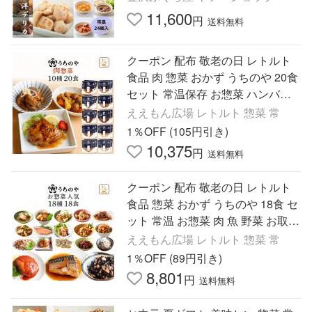
かず レトルト 爆買
11,600
円
送料無料
クーポン 配布 敬老の日 レトルト
食品 肉 惣菜 おかず うちのや 20食
セット 常温保存 お惣菜 ハンバー
グ お取り寄せ 保存食 レンジ 2026
ええもん広場 レトルト 惣菜 常
内祝い お礼 ギフト
1％OFF (105円引き)
10,375
円
送料無料
クーポン 配布 敬老の日 レトルト
食品 惣菜 おかず うちのや 18食 セ
ット 常温 お惣菜 肉 魚 野菜 お取り
寄せ グルメ レンジ 保存食 2026 内
ええもん広場 レトルト 惣菜 常
祝い お礼 ギフト
1％OFF (89円引き)
8,801
円
送料無料