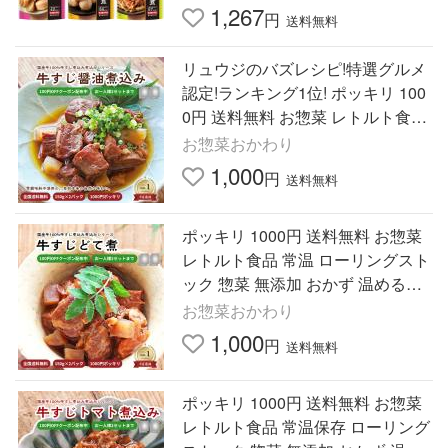
1,267
円
送料無料
リュウジのバズレシピ!特選グルメ
認定!ランキング1位! ポッキリ 100
0円 送料無料 お惣菜 レトルト食品
常温保存 無添加 爆買 牛すじの醤
お惣菜おかわり
油煮込み 2P 2セットまで
1,000
円
送料無料
ポッキリ 1000円 送料無料 お惣菜
レトルト食品 常温 ローリングスト
ック 惣菜 無添加 おかず 温めるだ
け お取り寄せ 爆買 牛すじどて煮 2
お惣菜おかわり
パック 2セットまで
1,000
円
送料無料
ポッキリ 1000円 送料無料 お惣菜
レトルト食品 常温保存 ローリング