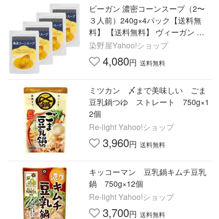
ビーガン 濃密コーンスープ（2〜
３人前）240g×4パック【送料無
料】 【送料無料】 ヴィーガン ダ
イエット 動物性原材料不使用 染野
染野屋Yahoo!ショップ
屋
4,080
円
送料無料
ミツカン 〆まで美味しい ごま
豆乳鍋つゆ ストレート 750g×1
2個
Re-light Yahoo!ショップ
3,960
円
送料無料
キッコーマン 豆乳鍋キムチ豆乳
鍋 750g×12個
Re-light Yahoo!ショップ
3,700
円
送料無料