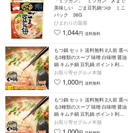
「ミツカン」 ミツカン 〆まで
美味しい ごま豆乳鍋つゆ ミニ
パック 36G
ひまわりの薬屋
1,044
円
送料無料
もつ鍋 セット 送料無料 2人前 選べ
る3種類のスープ 味噌 白味噌 醤油
鍋 キムチ鍋 豆乳鍋 ポイント利用
お試し商品 サンプル 爆買
お取り寄せグルメ本舗
1,000
円
送料無料
もつ鍋 セット 送料無料 2人前 選べ
る3種類のスープ 味噌 白味噌 醤油
鍋 キムチ鍋 豆乳鍋 ポイント利用
お試し商品 サンプル 爆買
お取り寄せグルメ本舗
1,000
円
送料無料