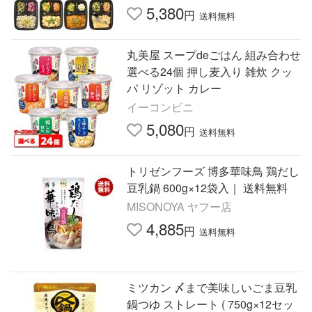
ト レンチン 塩分調整
5,380
円
送料無料
丸美屋 スープdeごはん 組み合わせ
選べる24個 押し麦入り 雑炊 クッ
パ リゾット カレー
イーコンビニ
5,080
円
送料無料
トリゼンフーズ 博多華味鳥 鶏だし
豆乳鍋 600g×12袋入｜ 送料無料
MISONOYA ヤフー店
4,885
円
送料無料
ミツカン 〆まで美味しいごま豆乳
鍋つゆ ストレート ( 750g×12セッ