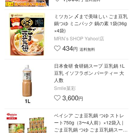
ミツカン 〆まで美味しい ごま豆乳
鍋つゆ ミニパック 鍋の素 1袋(36g
×4袋)
MRN’s SHOP Yahoo!店
434
円
送料無料
日本食研 食研鍋スープ 豆乳鍋 1L
豆乳 イソフラボン パーティー 大
人数
Smile菓彩
3,600
円
ベイシア ごま豆乳鍋 つゆ ストレ
ート750g（3〜4人前）×12袋入 |
ごま豆乳鍋 つゆ ごま豆乳鍋スープ