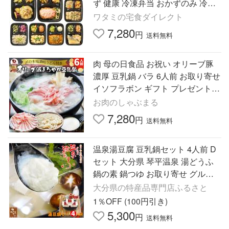
ず 健康 冷凍弁当 おかずのみ 冷凍
食品 弁当おかず 時短 冷凍惣菜 お
ワタミの宅食ダイレクト
試しセット レンチン
7,280
円
送料無料
肉 母の日食品 お祝い オリーブ豚
濃厚 豆乳鍋 バラ 6人前 お取り寄せ
イソフラボン ギフト プレゼント
ブランド豚 送料無料 贈り物 贈答
お肉のしゃぶまる
祝い 鍋 爆買
7,280
円
送料無料
温泉湯豆腐 豆乳鍋セット 4人前 D
セット 大分県 琴平温泉 湯どうふ
鍋の素 鍋つゆ お取り寄せ グルメ
送料無料 大分 日田
大分県の特産品専門店ふるさと
1％OFF (100円引き)
5,300
円
送料無料