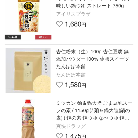
味しい鍋つゆ ストレート 750g
アイリスプラザ
1,680
円
杏仁粉末（生）100g 杏仁豆腐 無
添加パウダー100% 薬膳スイーツ
たんぽぽ本舗
たんぽぽ本舗
1,580
円
ミツカン 麺＆鍋大陸 ごま豆乳スー
プの素 ( 1150g )/ 麺＆鍋大陸(鍋の
素) ( 鍋の素 鍋つゆ なべつゆ 鍋ス
ープ ラーメンスープ )
爽快ドラッグ
1,475
円