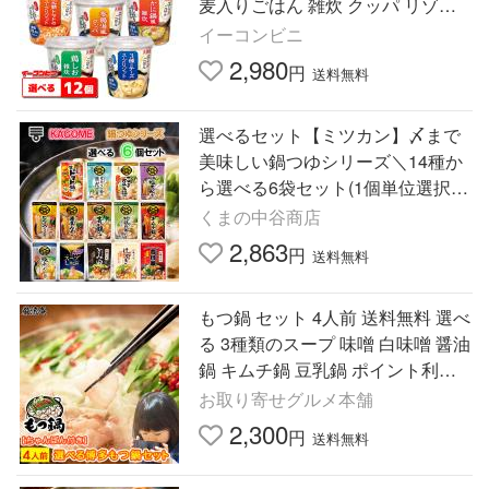
麦入りごはん 雑炊 クッパ リゾッ
ト
イーコンビニ
2,980
円
送料無料
選べるセット【ミツカン】〆まで
美味しい鍋つゆシリーズ＼14種か
ら選べる6袋セット(1個単位選択)
／カゴメ 甘熟トマト鍋スープ(s49
くまの中谷商店
3196101006)
2,863
円
送料無料
もつ鍋 セット 4人前 送料無料 選べ
る 3種類のスープ 味噌 白味噌 醤油
鍋 キムチ鍋 豆乳鍋 ポイント利用
お試し商品 サンプル 爆買
お取り寄せグルメ本舗
2,300
円
送料無料