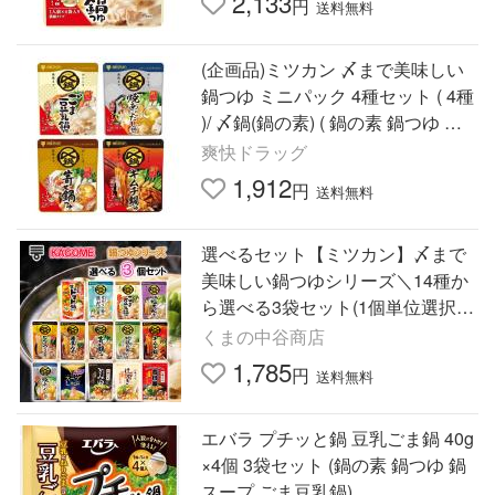
2,133
円
送料無料
(企画品)ミツカン 〆まで美味しい
鍋つゆ ミニパック 4種セット ( 4種
)/ 〆鍋(鍋の素) ( 鍋の素 鍋つゆ な
べつゆ スープ １人 一人 こなべっ
爽快ドラッグ
ち )
1,912
円
送料無料
選べるセット【ミツカン】〆まで
美味しい鍋つゆシリーズ＼14種か
ら選べる3袋セット(1個単位選択)
／カゴメ 甘熟トマト鍋スープ(s49
くまの中谷商店
3196101003)
1,785
円
送料無料
エバラ プチッと鍋 豆乳ごま鍋 40g
×4個 3袋セット (鍋の素 鍋つゆ 鍋
スープ ごま豆乳鍋)