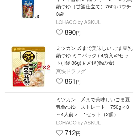
鍋つゆ（甘酒仕立て）750gパウチ
3袋
LOHACO by ASKUL
890
円
ミツカン 〆まで美味しい ごま豆乳
鍋つゆ ミニパック ( 4袋入×2セッ
ト(1袋 36g) )/ 〆鍋(鍋の素)
爽快ドラッグ
861
円
ミツカン 〆まで美味しいごま豆
乳鍋つゆ ストレート 750g＜3
～4人前＞ 1セット（2個）
LOHACO by ASKUL
712
円