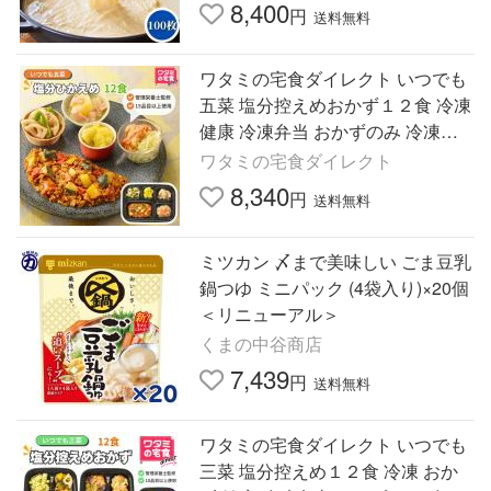
豆乳鍋 大豆製品 鍋物
8,400
円
送料無料
ワタミの宅食ダイレクト いつでも
五菜 塩分控えめおかず１２食 冷凍
健康 冷凍弁当 おかずのみ 冷凍食
品 弁当おかず 時短 冷凍惣菜 お試
ワタミの宅食ダイレクト
しセット レンチン
8,340
円
送料無料
ミツカン 〆まで美味しい ごま豆乳
鍋つゆ ミニパック (4袋入り)×20個
＜リニューアル＞
くまの中谷商店
7,439
円
送料無料
ワタミの宅食ダイレクト いつでも
三菜 塩分控えめ１２食 冷凍 おか