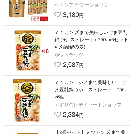
鍋スープ ストレート まとめ買い
ベイシア ヤフーショップ
3,180
円
ミツカン 〆まで美味しいごま豆乳
鍋つゆ ストレート ( 750g×6セット
)/ 〆鍋(鍋の素)
爽快ドラッグ
2,587
円
ミツカン シメまで美味しい ご
ま豆乳鍋つゆ ストレート 750g
×6個
くすりのレデイハートショップ
2,334
円
【3個セット】ミツカン 〆まで美