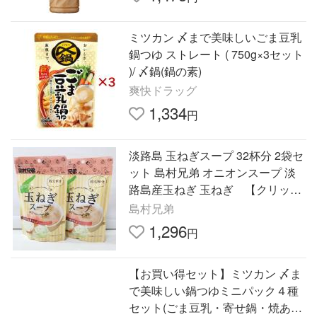
ミツカン 〆まで美味しいごま豆乳
鍋つゆ ストレート ( 750g×3セット
)/ 〆鍋(鍋の素)
爽快ドラッグ
1,334
円
淡路島 玉ねぎスープ 32杯分 2袋セ
ット 島村兄弟 オニオンスープ 淡
路島産玉ねぎ 玉ねぎ 【クリック
ポスト】
島村兄弟
1,296
円
【お買い得セット】ミツカン 〆ま
で美味しい鍋つゆミニパック４種
セット(ごま豆乳・寄せ鍋・焼あご