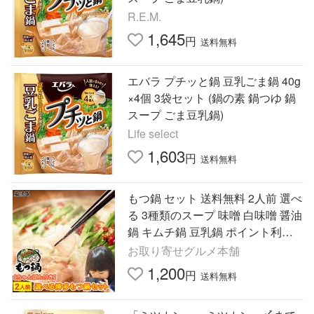
R.E.M.
1,645
円
送料無料
エバラ プチッと鍋 豆乳ごま鍋 40g
×4個 3袋セット (鍋の素 鍋つゆ 鍋
スープ ごま豆乳鍋)
Life select
1,603
円
送料無料
もつ鍋 セット 送料無料 2人前 選べ
る 3種類のスープ 味噌 白味噌 醤油
鍋 キムチ鍋 豆乳鍋 ポイント利用
お試し商品 サンプル 爆買
お取り寄せグルメ本舗
1,200
円
送料無料