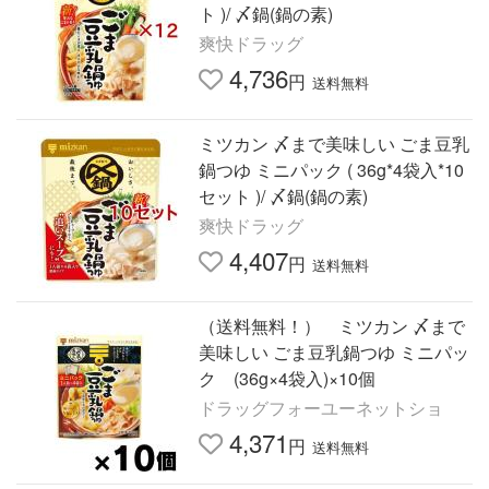
ト )/ 〆鍋(鍋の素)
爽快ドラッグ
4,736
円
送料無料
ミツカン 〆まで美味しい ごま豆乳
鍋つゆ ミニパック ( 36g*4袋入*10
セット )/ 〆鍋(鍋の素)
爽快ドラッグ
4,407
円
送料無料
（送料無料！） ミツカン 〆まで
美味しい ごま豆乳鍋つゆ ミニパッ
ク (36g×4袋入)×10個
ドラッグフォーユーネットショ
4,371
円
送料無料