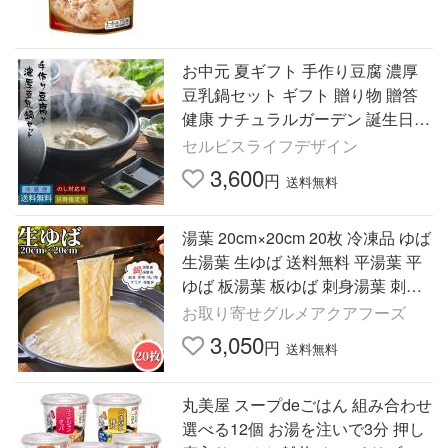
お中元 夏ギフト 手作り豆腐 濃厚
豆乳鍋セット ギフト 贈り物 贈答
健康 ナチュラルガーデン 誕生日
バースデー お祝い プチギフト プ
セルビスライフデザイン
レゼント お菓子 スイーツ
3,600
円
送料無料
湯葉 20cm×20cm 20枚 冷凍品 ゆば
生湯葉 生ゆば 送料無料 平湯葉 平
ゆば 板湯葉 板ゆば 刺身湯葉 刺身
ゆば 引き上げ湯葉 湯葉鍋 豆乳鍋
お取り寄せグルメアクアフーズ
大豆製品 鍋物 湯葉巻
3,050
円
送料無料
丸美屋 スープdeごはん 組み合わせ
選べる12個 お湯を注いで3分 押し