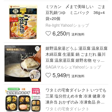
ミツカン 〆まで美味しい ごま
豆乳鍋つゆ ミニパック 36g×4
袋×20個
Re-light Yahoo!ショップ
6,250
円
送料無料
嬉野温泉湯どうふ 湯豆腐 温泉豆腐
木綿豆腐 生湯葉 鍋 ごまだれ 藤川
豆腐 温泉湯豆腐 嬉野名物 セット
ご当地グルメ お取り寄せ 3人前 4
SAGAマルシェYahoo!ショップ
人前 鍋セット
5,949
円
送料無料
ワタミの宅食ダイレクト いつでも
三菜 塩分控えめ８食 冷凍 健康 冷
凍弁当 おかずのみ 冷凍食品 弁当
おかず 時短 冷凍惣菜 お試しセッ
ワタミの宅食ダイレクト