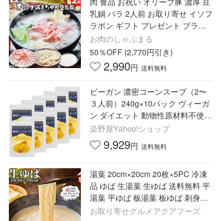
肉 食品 お祝い オリーブ豚 濃厚 豆
乳鍋 バラ 2人前 お取り寄せ イソフ
ラボン ギフト プレゼント ブラン
ド豚 送料無料 贈り物 贈答 祝い 鍋
お肉のしゃぶまる
爆買
50％OFF (2,770円引き)
2,990
円
送料無料
ビーガン 濃密コーンスープ（2〜
３人前）240g×10パック ヴィーガ
ン ダイエット 動物性原材料不使用
染野屋
染野屋Yahoo!ショップ
9,929
円
送料無料
湯葉 20cm×20cm 20枚×5PC 冷凍
品 ゆば 生湯葉 生ゆば 送料無料 平
湯葉 平ゆば 板湯葉 板ゆば 刺身湯
葉 刺身ゆば 引き上げ湯葉 湯葉鍋
お取り寄せグルメアクアフーズ