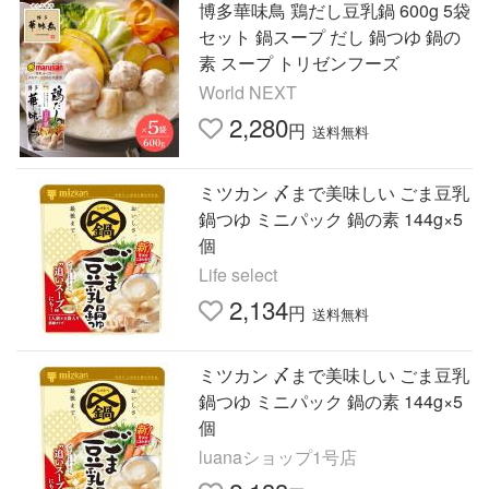
博多華味鳥 鶏だし豆乳鍋 600g 5袋
セット 鍋スープ だし 鍋つゆ 鍋の
素 スープ トリゼンフーズ
World NEXT
2,280
円
送料無料
ミツカン 〆まで美味しい ごま豆乳
鍋つゆ ミニパック 鍋の素 144g×5
個
Life select
2,134
円
送料無料
ミツカン 〆まで美味しい ごま豆乳
鍋つゆ ミニパック 鍋の素 144g×5
個
luanaショップ1号店