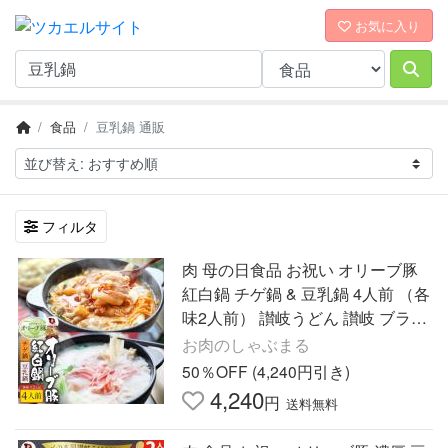
お気に入り
食品
豆乳鍋 通販
フィルタ
肉 母の日食品 お祝い オリーブ豚
紅白鍋 チゲ鍋 & 豆乳鍋 4人前 （各
味2人前） 讃岐うどん 讃岐 ブラン
ド豚 お取り寄せ 記念 爆買
お肉のしゃぶまる
50％OFF (4,240円引き)
4,240
円
送料無料