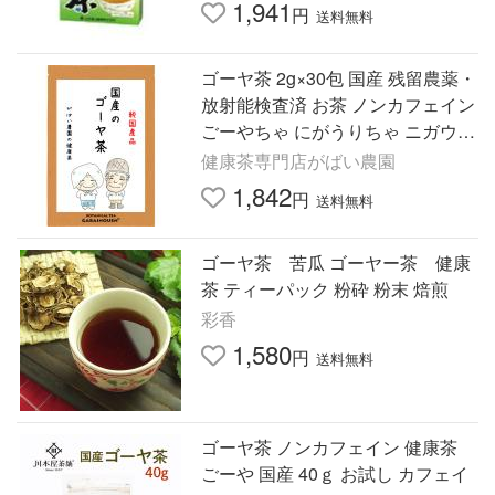
1,941
円
送料無料
ゴーヤ茶 2g×30包 国産 残留農薬・
放射能検査済 お茶 ノンカフェイン
ごーやちゃ にがうりちゃ ニガウリ
茶 健康茶 送料無料 無添加 ティー
健康茶専門店がばい農園
バック
1,842
円
送料無料
ゴーヤ茶 苦瓜 ゴーヤー茶 健康
茶 ティーパック 粉砕 粉末 焙煎
彩香
1,580
円
送料無料
ゴーヤ茶 ノンカフェイン 健康茶
ごーや 国産 40ｇ お試し カフェイ