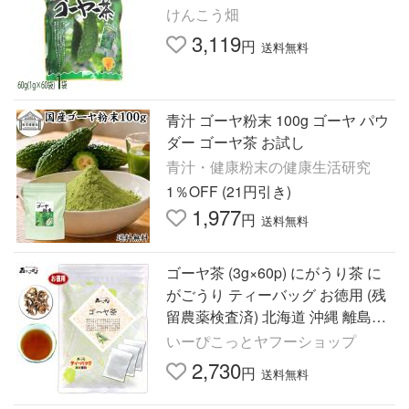
けんこう畑
3,119
円
送料無料
青汁 ゴーヤ粉末 100g ゴーヤ パウ
ダー ゴーヤ茶 お試し
青汁・健康粉末の健康生活研究
1％OFF (21円引き)
1,977
円
送料無料
ゴーヤ茶 (3g×60p) にがうり茶 に
がごうり ティーバッグ お徳用 (残
留農薬検査済) 北海道 沖縄 離島も
無料配送可 森のこかげ 健康TB 健
いーぴこっとヤフーショップ
徳T
2,730
円
送料無料