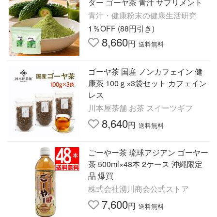
ダー ゴーヤ茶 青汁 サプリメント
青汁・健康粉末の健康生活研究
1％OFF (88円引き)
8,660
円
送料無料
ゴーヤ茶 国産 ノンカフェイン 健
康茶 100ｇ×3袋セット カフェイン
レス
川本屋茶舗 お茶 スイーツギフ
8,640
円
送料無料
ごーやー茶 琉球アジアン ゴーヤー
茶 500ml×48本 2ケース 沖縄限定
品 爆買
株式会社湧川商会公式ストア
7,600
円
送料無料