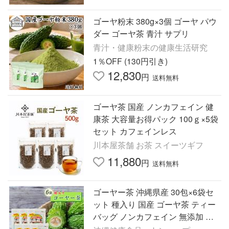
ゴーヤ粉末 380g×3個 ゴーヤ パウ
ダー ゴーヤ茶 青汁 サプリ
青汁・健康粉末の健康生活研究
1％OFF (130円引き)
12,830
円
送料無料
ゴーヤ茶 国産 ノンカフェイン 健
康茶 大容量お得パック 100ｇ×5袋
セット カフェインレス
川本屋茶舗 お茶 スイーツギフ
11,880
円
送料無料
ゴーヤー茶 沖縄県産 30包×6袋セ
ット 種入り 国産 ゴーヤ茶 ティー
バッグ ノンカフェイン 無添加 健
康茶 苦瓜茶 ティーパック お茶 送