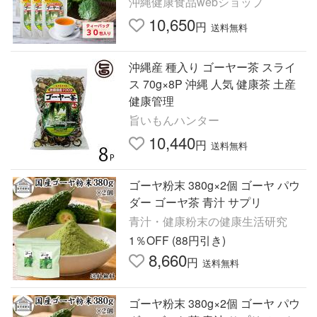
沖縄健康食品webショップ
料無料 うっちん沖縄
10,650
円
送料無料
沖縄産 種入り ゴーヤー茶 スライ
ス 70g×8P 沖縄 人気 健康茶 土産
健康管理
旨いもんハンター
10,440
円
送料無料
ゴーヤ粉末 380g×2個 ゴーヤ パウ
ダー ゴーヤ茶 青汁 サプリ
青汁・健康粉末の健康生活研究
1％OFF (88円引き)
8,660
円
送料無料
ゴーヤ粉末 380g×2個 ゴーヤ パウ