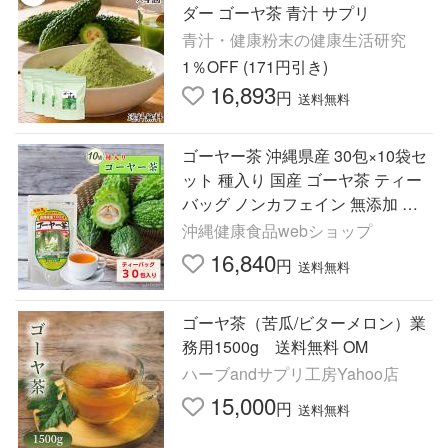
ダー ゴーヤ茶 青汁 サプリ
青汁・健康粉末の健康生活研究
1％OFF (171円引き)
16,893
円
送料無料
ゴーヤー茶 沖縄県産 30包×10袋セ
ット 種入り 国産 ゴーヤ茶 ティー
バッグ ノンカフェイン 無添加 健
康茶 苦瓜茶 ティーパック お茶 送
沖縄健康食品webショップ
料無料 うっちん沖縄
16,840
円
送料無料
ゴーヤ茶（苦瓜/ビターメロン）業
務用1500g 送料無料 OM
ハーブandサプリ工房Yahoo店
15,000
円
送料無料