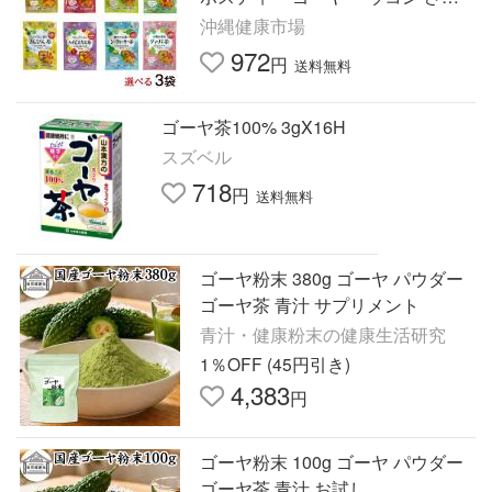
ぴん ハイビスカス シークヮーサー
沖縄健康市場
グァバ（SL）
972
円
送料無料
ゴーヤ茶100% 3gX16H
スズベル
718
円
送料無料
ゴーヤ粉末 380g ゴーヤ パウダー
ゴーヤ茶 青汁 サプリメント
青汁・健康粉末の健康生活研究
1％OFF (45円引き)
4,383
円
ゴーヤ粉末 100g ゴーヤ パウダー
ゴーヤ茶 青汁 お試し