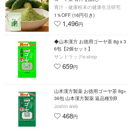
青汁・健康粉末の健康生活研究
1％OFF (16円引き)
1,496
円
◆山本漢方 お徳用ゴーヤ茶 8g x 3
6包【2個セット】
サンドラッグe-shop
659
円
山本漢方製薬 お徳用ゴーヤ茶 8g×
36包 山本漢方製薬 返品種別B
Joshin web
468
円