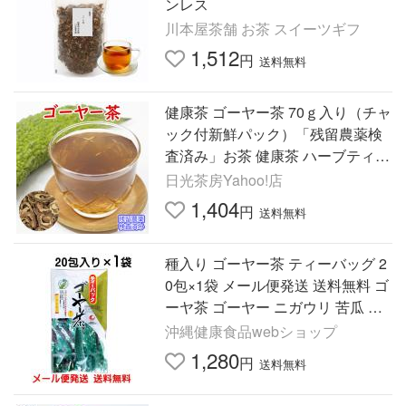
ンレス
川本屋茶舗 お茶 スイーツギフ
1,512
円
送料無料
健康茶 ゴーヤー茶 70ｇ入り（チャ
ック付新鮮パック）「残留農薬検
査済み」お茶 健康茶 ハーブティー
ゴーヤ茶 にがうり茶 夏 徳用
日光茶房Yahoo!店
1,404
円
送料無料
種入り ゴーヤー茶 ティーバッグ 2
0包×1袋 メール便発送 送料無料 ゴ
ーヤ茶 ゴーヤー ニガウリ 苦瓜 夏
バテ防止 お茶 健康茶 沖縄 お土産
沖縄健康食品webショップ
人気 比嘉製茶
1,280
円
送料無料