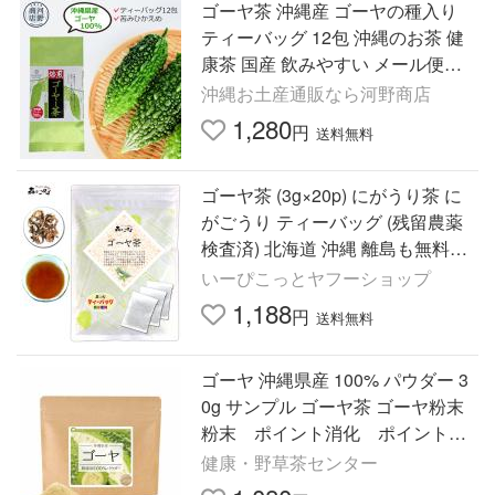
ゴーヤ茶 沖縄産 ゴーヤの種入り
ティーバッグ 12包 沖縄のお茶 健
康茶 国産 飲みやすい メール便送
料無料
沖縄お土産通販なら河野商店
1,280
円
送料無料
ゴーヤ茶 (3g×20p) にがうり茶 に
がごうり ティーバッグ (残留農薬
検査済) 北海道 沖縄 離島も無料配
送可 森のこかげ 健少T
いーぴこっとヤフーショップ
1,188
円
送料無料
ゴーヤ 沖縄県産 100% パウダー 3
0g サンプル ゴーヤ茶 ゴーヤ粉末
粉末 ポイント消化 ポイント利
用
健康・野草茶センター