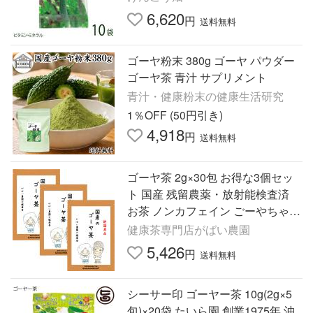
6,620
円
送料無料
ゴーヤ粉末 380g ゴーヤ パウダー
ゴーヤ茶 青汁 サプリメント
青汁・健康粉末の健康生活研究
1％OFF (50円引き)
4,918
円
送料無料
ゴーヤ茶 2g×30包 お得な3個セッ
ト 国産 残留農薬・放射能検査済
お茶 ノンカフェイン ごーやちゃ
にがうりちゃ ニガウリ茶 健康茶
健康茶専門店がばい農園
送料無料
5,426
円
送料無料
シーサー印 ゴーヤー茶 10g(2g×5
包)×20袋 たいら園 創業1975年 沖