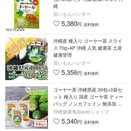
縄
旨いもんハンター
5,380
円
送料無料
沖縄産 種入り ゴーヤー茶 スライ
ス 70g×4P 沖縄 人気 健康茶 土産
健康管理
旨いもんハンター
5,356
円
送料無料
ゴーヤー茶 沖縄県産 30包×3袋セ
ット 種入り 国産 ゴーヤ茶 ティー
バッグ ノンカフェイン 無添加 健
康茶 苦瓜茶 ティーパック お茶 送
沖縄健康食品webショップ
料無料 うっちん沖縄
5,340
円
送料無料