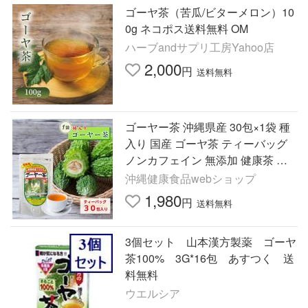
ゴーヤ茶（苦瓜/ビターメロン）10
0g ネコポス送料無料 OM
ハーブandサプリ工房Yahoo店
2,000
円
送料無料
ゴーヤー茶 沖縄県産 30包×1袋 種
入り 国産 ゴーヤ茶 ティーバッグ
ノンカフェイン 無添加 健康茶 苦
瓜茶 ティーパック お茶 ポイント
沖縄健康食品webショップ
消化 うっちん沖縄
1,980
円
送料無料
3個セット 山本漢方製薬 ゴーヤ
茶100% 3G*16包 あすつく 送
料無料
ウエルシア