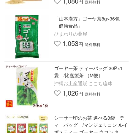
1,080
円
送料無料
「山本漢方」ゴーヤ茶8g×36包
「健康食品」
ひまわりの薬屋
1,053
円
送料無料
ゴーヤー茶 ティーバッグ 20P×1
袋 /比嘉製茶 （M便）
沖縄お土産通販 ここち琉球
1,026
円
送料無料
シーサー印のお茶 選べる3袋 テ
ィーバッグ /マンジェリコン ルイ
ボスティー ゴーヤー ウコン さん