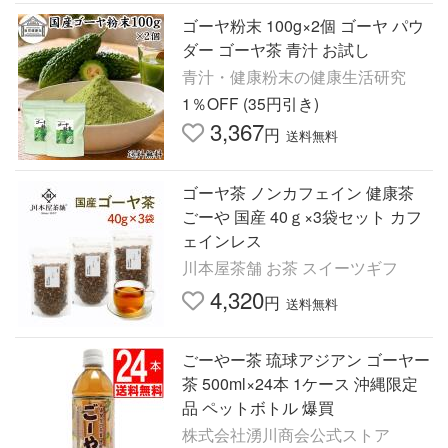
ゴーヤ粉末 100g×2個 ゴーヤ パウ
ダー ゴーヤ茶 青汁 お試し
青汁・健康粉末の健康生活研究
1％OFF (35円引き)
3,367
円
送料無料
ゴーヤ茶 ノンカフェイン 健康茶
ごーや 国産 40ｇ×3袋セット カフ
ェインレス
川本屋茶舗 お茶 スイーツギフ
4,320
円
送料無料
ごーやー茶 琉球アジアン ゴーヤー
茶 500ml×24本 1ケース 沖縄限定
品 ペットボトル 爆買
株式会社湧川商会公式ストア