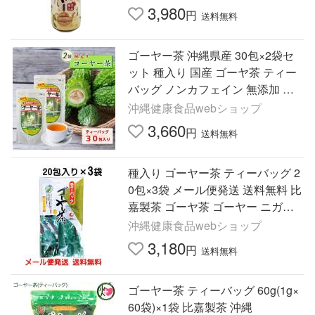
3,980
円
送料無料
ゴーヤー茶 沖縄県産 30包×2袋セ
ット 種入り 国産 ゴーヤ茶 ティー
バッグ ノンカフェイン 無添加 健
康茶 苦瓜茶 ティーパック お茶 送
沖縄健康食品webショップ
料無料 うっちん沖縄
3,660
円
送料無料
種入り ゴーヤー茶 ティーバッグ 2
0包×3袋 メール便発送 送料無料 比
嘉製茶 ゴーヤ茶 ゴーヤー ニガウ
リ 健康野菜 夏野菜夏 バテ防止 送
沖縄健康食品webショップ
料無料
3,180
円
送料無料
ゴーヤー茶 ティーバッグ 60g(1g×
60袋)×1袋 比嘉製茶 沖縄