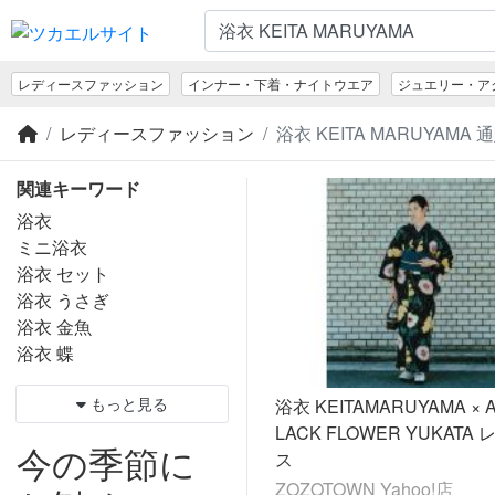
レディースファッション
インナー・下着・ナイトウエア
ジュエリー・ア
レディースファッション
浴衣 KEITA MARUYAMA 
関連キーワード
浴衣
ミニ浴衣
浴衣 セット
浴衣 うさぎ
浴衣 金魚
浴衣 蝶
もっと見る
浴衣 KEITAMARUYAMA × A
LACK FLOWER YUKATA
今の季節に
ス
ZOZOTOWN Yahoo!店