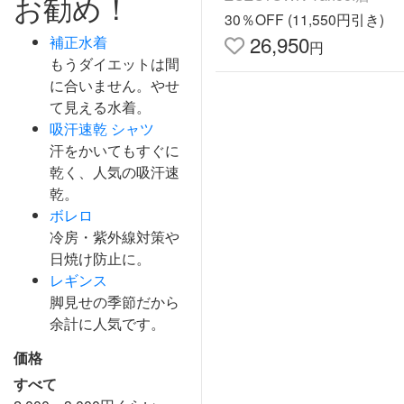
お勧め！
30％OFF (11,550円引き)
26,950
補正水着
円
もうダイエットは間
に合いません。やせ
て見える水着。
吸汗速乾 シャツ
汗をかいてもすぐに
乾く、人気の吸汗速
乾。
ボレロ
冷房・紫外線対策や
日焼け防止に。
レギンス
脚見せの季節だから
余計に人気です。
価格
すべて