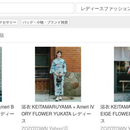
クセサリー
バッグ・小物・ブランド雑貨
通販
meri B
浴衣 KEITAMARUYAMA × Ameri IV
浴衣 KEITAMA
 レディー
ORY FLOWER YUKATA レディー
EIGE FLOW
ス
ス
ZOZOTOWN Yahoo!店
ZOZOTOWN Y