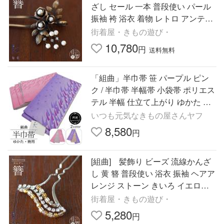
ざし セール 一本 普段使い パール
振袖 袴 浴衣 着物 レトロ アンティ
ーク ゴールド ホワイト 白 さがり
街着屋・きもの遊び・
10,780
円
送料無料
「組曲」半巾帯 笹 パープル ピン
ク / 半巾帯 半幅帯 小袋帯 ポリエス
テル 半幅 仕立て上がり ゆかた 浴
衣 袴 はかま 女性用 レディース 婦
いつも元気なきもの屋さんヤフ
人用 和装 送料無料
8,580
円
[組曲] 髪飾り ビーズ 流線かんざ
し 黄 簪 普段使い 浴衣 振袖 ヘアア
レンジ ストーン きいろ イエロー
クリスタル シルバー モダン 着物
街着屋・きもの遊び・
和装 洋装
5,280
円