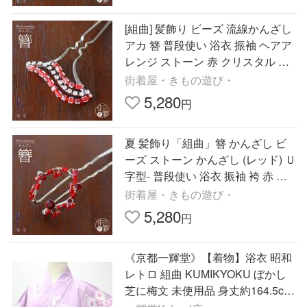
[組曲] 髪飾り ビーズ 流線かんざし
アカ 簪 普段使い 浴衣 振袖 ヘアア
レンジ ストーン 赤 クリスタル シ
ルバー モダン 着物 和装 洋装
街着屋・きもの遊び・
5,280
円
夏 髪飾り「組曲」簪 かんざし ビ
ーズ ストーン かんざし (レッド) Ｕ
字型- 普段使い 浴衣 振袖 袴 赤 ワ
インレッド クリア 透明 クリスタ
街着屋・きもの遊び・
ル
5,280
円
《京都一輝堂》【着物】浴衣 昭和
レトロ 組曲 KUMIKYOKU ぼかし
芝に梅文 未使用品 身丈約164.5cm
裄丈約68cm r7z06-583