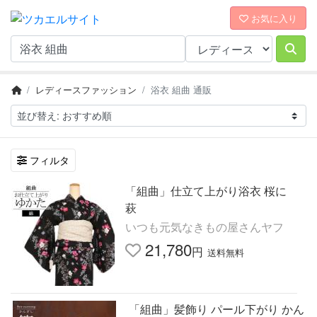
お気に入り
レディースファッション
浴衣 組曲 通販
フィルタ
「組曲」仕立て上がり浴衣 桜に
萩
いつも元気なきもの屋さんヤフ
21,780
円
送料無料
「組曲」髪飾り パール下がり かん