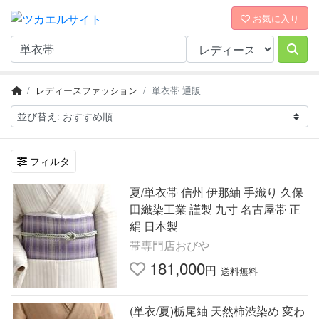
お気に入り
レディースファッション
単衣帯 通販
フィルタ
夏/単衣帯 信州 伊那紬 手織り 久保
田織染工業 謹製 九寸 名古屋帯 正
絹 日本製
帯専門店おびや
181,000
円
送料無料
(単衣/夏)栃尾紬 天然柿渋染め 変わ