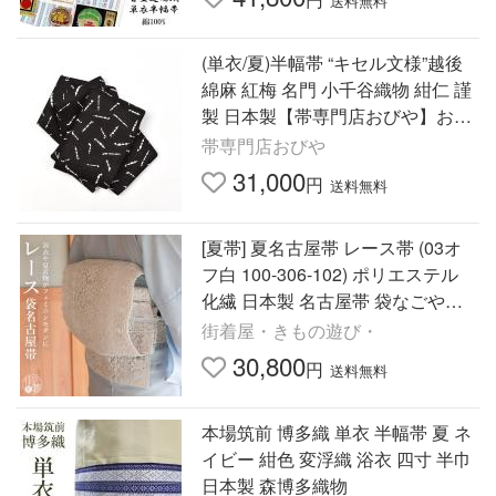
送料無料
(単衣/夏)半幅帯 “キセル文様”越後
綿麻 紅梅 名門 小千谷織物 紺仁 謹
製 日本製【帯専門店おびや】お仕
立て付！送料・代引き無料！[商品
帯専門店おびや
番号：22507]
31,000
円
送料無料
[夏帯] 夏名古屋帯 レース帯 (03オ
フ白 100-306-102) ポリエステル
化繊 日本製 名古屋帯 袋なごや帯
袋名古屋帯 レース 線帯 麗糸 ホワ
街着屋・きもの遊び・
イト 白 撫松庵 (ym405)
30,800
円
送料無料
本場筑前 博多織 単衣 半幅帯 夏 ネ
イビー 紺色 変浮織 浴衣 四寸 半巾
日本製 森博多織物