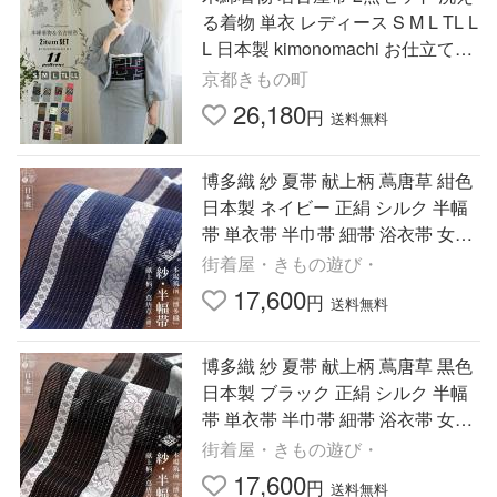
る着物 単衣 レディース S M L TL L
L 日本製 kimonomachi お仕立て上
がり 着物単衣 木綿の着物+木綿の
京都きもの町
名古屋帯の2点セット
26,180
円
送料無料
博多織 紗 夏帯 献上柄 蔦唐草 紺色
日本製 ネイビー 正絹 シルク 半幅
帯 単衣帯 半巾帯 細帯 浴衣帯 女性
用 夏 着物 きもの ゆかた カジュア
街着屋・きもの遊び・
ル 博多帯 ym606
17,600
円
送料無料
博多織 紗 夏帯 献上柄 蔦唐草 黒色
日本製 ブラック 正絹 シルク 半幅
帯 単衣帯 半巾帯 細帯 浴衣帯 女性
用 夏 着物 きもの ゆかた カジュア
街着屋・きもの遊び・
ル 博多帯 ym606
17,600
円
送料無料