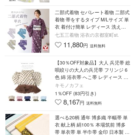
二部式着物 セパレート着物 二部式
着物 帯をするタイプ M/Lサイズ 単
衣 着付け簡単 レディース 洗える
着物 初心者 女性用 「【選べる5種
七五三着物 浴衣の京都室町st.
類】」abot-sel
11,880
円
送料無料
【30％OFF対象品】大人 兵児帯 総
唄絞りの大人の兵児帯 フリンジ 6
色 綿 浴衣帯 へこ帯 レディース 着
物 単衣新作 2025 大人 爆買
キモノカフェ
1％OFF (83円引き)
8,167
円
送料無料
選べる20柄 通年 博多織 半幅帯 単
衣 献上柄 絹100％ 本場筑前 博多
帯 単衣帯 単 半巾帯 金印 日本製 四