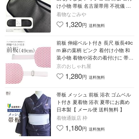
け小物 帯板 名古屋帯用 不祝儀 弔
事 ブラックフォーマル 女性
着物なごみや
1,320
円
送料無料
前板 伸縮ベルト付き 長尺 板長49c
m 麻の葉柄 ピンク 着付け小物 和
装小物 着物や浴衣の着付けに 帯板
調整可能 フォーマル 振袖 留袖
京のおしゃれ屋
1,280
円
送料無料
帯板 メッシュ 前板 浴衣 ゴムベル
ト付き 夏着物 浴衣 夏帯にお薦め
日本製【 メール便 送料無料 】
着物通販店 枠
1,180
円
送料無料