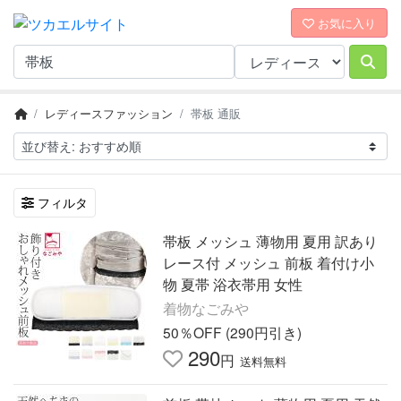
お気に入り
レディースファッション
帯板 通販
フィルタ
帯板 メッシュ 薄物用 夏用 訳あり
レース付 メッシュ 前板 着付け小
物 夏帯 浴衣帯用 女性
着物なごみや
50％OFF (290円引き)
290
円
送料無料