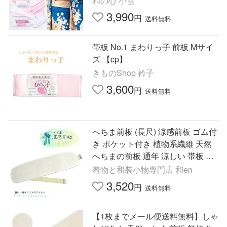
和の心 小雪
3,990
円
送料無料
帯板 No.1 まわりっ子 前板 Mサイ
ズ 【cp】
きものShop 衿子
3,600
円
送料無料
へちま前板 (長尺) 涼感前板 ゴム付
き ポケット付き 植物系繊維 天然
へちまの前板 通年 涼しい 帯板 ヘ
チマ 糸瓜 通気性が良い ムレない
着物と和装小物専門店 和en
夏用着付け小物爆買
3,520
円
送料無料
【1枚までメール便送料無料】しゃ