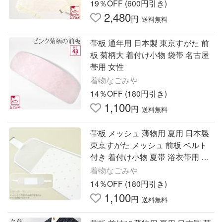
19％OFF (600円引き)
2,480
円
送料無料
帯板 通年用 日本製 東京すがた 前
板 菊柄大 着付け小物 袋帯 名古屋
帯用 女性
着物なごみや
14％OFF (180円引き)
1,100
円
送料無料
帯板 メッシュ 薄物用 夏用 日本製
東京すがた メッシュ 前板 ベルト
付き 着付け小物 夏帯 浴衣帯用 女
性
着物なごみや
14％OFF (180円引き)
1,100
円
送料無料