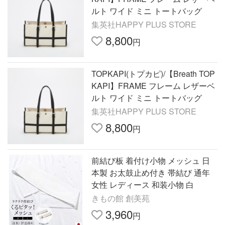
ルト ワイド ミニ トートバッグ
集英社HAPPY PLUS STORE
8,800
円
TOPKAPI(トプカピ)/【Breath TOP
KAPI】FRAME フレーム レザーベ
ルト ワイド ミニ トートバッグ
集英社HAPPY PLUS STORE
8,800
円
前結び板 着付け小物 メッシュ 日
本製 お太鼓止め付き 帯結び 通年
女性 レディース 和装小物 白
きもの館 創美苑
3,960
円