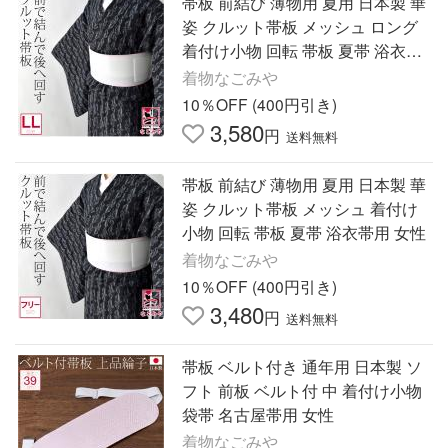
帯板 前結び 薄物用 夏用 日本製 華
姿 クルット帯板 メッシュ ロング
着付け小物 回転 帯板 夏帯 浴衣帯
用 女性
着物なごみや
10％OFF (400円引き)
3,580
円
送料無料
帯板 前結び 薄物用 夏用 日本製 華
姿 クルット帯板 メッシュ 着付け
小物 回転 帯板 夏帯 浴衣帯用 女性
着物なごみや
10％OFF (400円引き)
3,480
円
送料無料
帯板 ベルト付き 通年用 日本製 ソ
フト 前板 ベルト付 中 着付け小物
袋帯 名古屋帯用 女性
着物なごみや