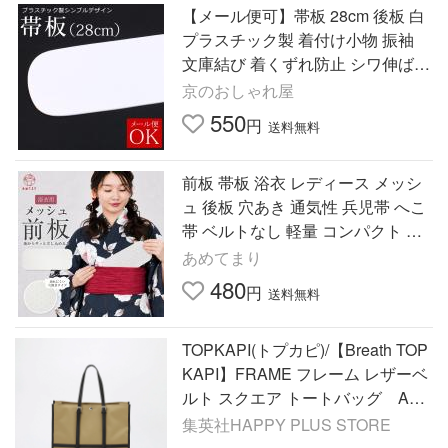
【メール便可】帯板 28cm 後板 白
プラスチック製 着付け小物 振袖
文庫結び 着くずれ防止 シワ伸ばし
キレイな着姿に 後帯板 後ろ板 和
京のおしゃれ屋
装小物 小
550
円
送料無料
前板 帯板 浴衣 レディース メッシ
ュ 後板 穴あき 通気性 兵児帯 へこ
帯 ベルトなし 軽量 コンパクト ム
レにくい 夏 着付け小物 和装小物
あめてまり
帯結びを美しく
480
円
送料無料
TOPKAPI(トプカピ)/【Breath TOP
KAPI】FRAME フレーム レザーベ
ルト スクエア トートバッグ A4
／ 軽量
集英社HAPPY PLUS STORE