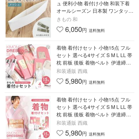
ュ 便利小物 着付け小物 和装下着
オールシーズン 日本製 ワンタッチ
回転 帯板 夏帯 浴衣帯用 夏用 前板
きもの 和
6,050
円
送料無料
着物 着付けセット 小物15点 フル
セット 選べる4サイズ S M L LL 帯
枕 前板 後板 着物ベルト 伊達締め
衿芯 マジックベルト 腰紐 きもの
和装通販 西織
スリップ ウエストベルト
5,980
円
送料無料
着物 着付けセット 小物15点 フル
セット 選べる4サイズ S M L LL 帯
枕 前板 後板 着物ベルト 伊達締め
衿芯 マジックベルト 腰紐 きもの
和装通販 西織
スリップ ウエストベルト
5,980
円
送料無料