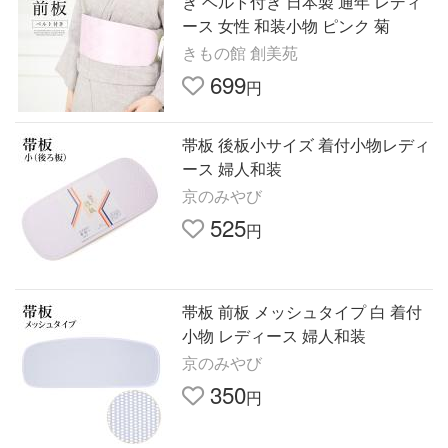
き ベルト付き 日本製 通年 レディ
ース 女性 和装小物 ピンク 菊
きもの館 創美苑
699
円
帯板 後板小サイズ 着付小物レディ
ース 婦人和装
京のみやび
525
円
帯板 前板 メッシュタイプ 白 着付
小物 レディース 婦人和装
京のみやび
350
円