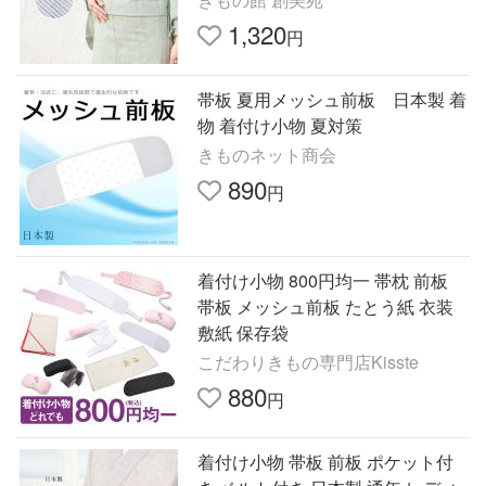
1,320
円
帯板 夏用メッシュ前板 日本製 着
物 着付け小物 夏対策
きものネット商会
890
円
着付け小物 800円均一 帯枕 前板
帯板 メッシュ前板 たとう紙 衣装
敷紙 保存袋
こだわりきもの専門店Kisste
880
円
着付け小物 帯板 前板 ポケット付