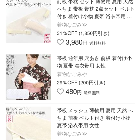
前板 帯枕 セット 薄物用 夏用 天然
へちま 帯板 帯枕 2点セット ベルト
付き 着付け小物 夏帯 浴衣帯用 女
性
着物なごみや
31％OFF (1,850円引き)
3,980
円
送料無料
帯板 通年用 穴あき 前板 着付け小
物 夏帯 浴衣帯用 女性
着物なごみや
29％OFF (200円引き)
480
円
送料無料
帯板 メッシュ 薄物用 夏用 天然 へ
ちま 前板 ベルト付き 着付け小物
夏帯 浴衣帯用 女性
着物なごみや