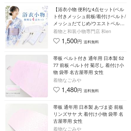
【浴衣小物 便利な4点セット(ベル
ト付きメッシュ前板/着付けベルト/
メッシュだてじめ/ウエストベル
ト)】 浴衣着付け小物 お得 簡単セ
着物と和装小物専門店 和en
ット フリーサイズ爆買
1,500
円
送料無料
帯板 ベルト付き 通年用 日本製 52
77 前板 ベルト付 菊尽し 着付け小
物 袋帯 名古屋帯用 女性
着物なごみや
1,480
円
送料無料
帯板 通年用 日本製 あづま姿 前板
リンズサヤ 大 着付け小物 袋帯 名
古屋帯用 女性
着物なごみや