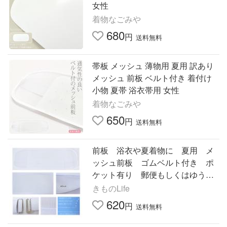
女性
着物なごみや
680
円
送料無料
帯板 メッシュ 薄物用 夏用 訳あり
メッシュ 前板 ベルト付き 着付け
小物 夏帯 浴衣帯用 女性
着物なごみや
650
円
送料無料
前板 浴衣や夏着物に 夏用 メ
ッシュ前板 ゴムベルト付き ポ
ケット有り 郵便もしくはゆうパ
ケット配送（代引不可）
きものLife
620
円
送料無料