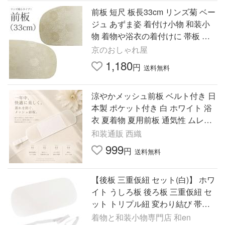
前板 短尺 板長33cm リンズ菊 ベー
ジュ あずま姿 着付け小物 和装小
物 着物や浴衣の着付けに 帯板 カ
ジュアル
京のおしゃれ屋
1,180
円
送料無料
涼やかメッシュ前板 ベルト付き 日
本製 ポケット付き 白 ホワイト 浴
衣 夏着物 夏用前板 通気性 ムレに
くい 帯板 浴衣用前板 和装小物 着
和装通販 西織
付け小物
999
円
送料無料
【後板 三重仮紐 セット(白)】 ホワ
イト うしろ板 後ろ板 三重仮紐 セ
ット トリプル紐 変わり結び 帯結
び 飾り結び 着付け小物 着付小物
着物と和装小物専門店 和en