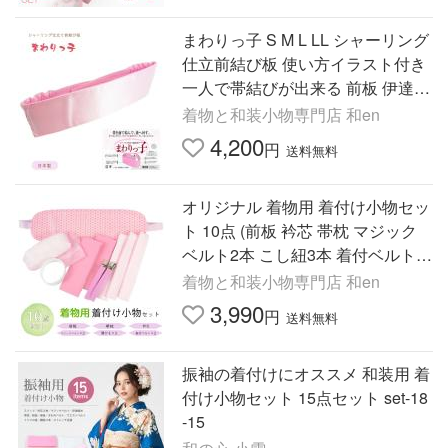
まわりっ子 S M L LL シャーリング
仕立前結び板 使い方イラスト付き
一人で帯結びが出来る 前板 伊達締
め 帯結び 和装小物 まわりっこ 日
着物と和装小物専門店 和en
本製爆買
4,200
円
送料無料
オリジナル 着物用 着付け小物セッ
ト 10点 (前板 衿芯 帯枕 マジック
ベルト2本 こし紐3本 着付ベルト2
本 ) 着物小物セット 着物着付けセ
着物と和装小物専門店 和en
ット フリーサイズ爆買
3,990
円
送料無料
振袖の着付けにオススメ 和装用 着
付け小物セット 15点セット set-18
-15