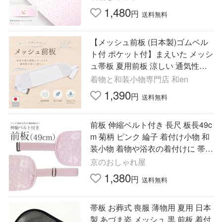
1,480
円
送料無料
【メッシュ前板 (日本製)ゴムベル
ト付 ポケット付】まえいた メッシ
ュ帯板 夏用前板 涼しい 通気性が
良い 夏着物 浴衣 ゆかた 着物小物
着物と和装小物専門店 和en
着付小物 和装小物爆買
1,390
円
送料無料
前板 伸縮ベルト付き 長尺 板長49c
m 菊柄 ピンク 綸子 着付け小物 和
装小物 着物や浴衣の着付けに 帯板
調整可能 フォーマル 振袖 留袖
京のおしゃれ屋
1,380
円
送料無料
帯板 お葬式 喪服 薄物用 夏用 日本
製 あづま姿 メッシュ 黒 前板 着付