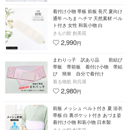
着付け小物 帯板 前板 長尺 夏向け
通年 へちま ヘチマ 天然素材 ベル
ト付き 女性 和装小物 白
きもの館 創美苑
2,990
円
まわりっ子 訳あり品 前結び
帯板 帯前板 着付け小物 帯結
び 簡単 自分で着付け
着る物処 和呉屋
2,980
円
前板 メッシュ ベルト付き 夏 浴衣
帯板 白 裏ポケット付き あづま姿
着付け小物 和装小物 日本製
きもの館 創美苑