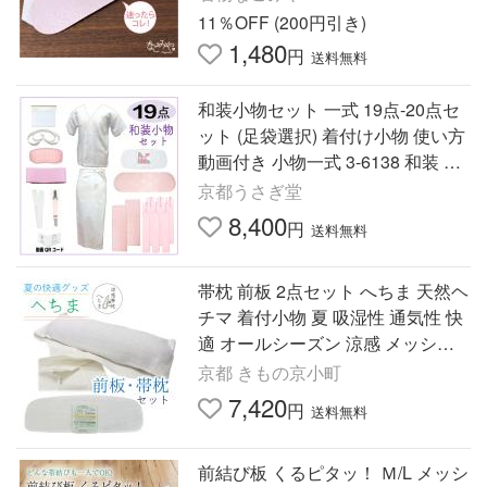
11％OFF (200円引き)
1,480
円
送料無料
和装小物セット 一式 19点-20点セ
ット (足袋選択) 着付け小物 使い方
動画付き 小物一式 3-6138 和装 着
付け教室 振袖 訪問着 留袖
京都うさぎ堂
8,400
円
送料無料
帯枕 前板 2点セット へちま 天然ヘ
チマ 着付小物 夏 吸湿性 通気性 快
適 オールシーズン 涼感 メッシュ
ベルト付き ポケット 麻 着物 きも
京都 きもの京小町
の 帯板
7,420
円
送料無料
前結び板 くるピタッ！ Ｍ/L メッシ