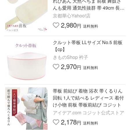
れびあん 天然へちま 前板 舞妓さ
んも愛用 通気性抜群 帯 49cm 長尺
用 ベルト付前板 涼しい 着脱簡単
京都華心Yahoo!店
2,980
円
送料無料
クルット帯板 LLサイズ No.5 前板
【cp】
きものShop 衿子
2,970
円
送料無料
帯板 前結び 着物 浴衣 帯くるりん
回転 1人で結べる レディース 着付
け小物 前板 帯板前結び コジット
アイデア.com コジット公式ストア
2,178
円
送料無料