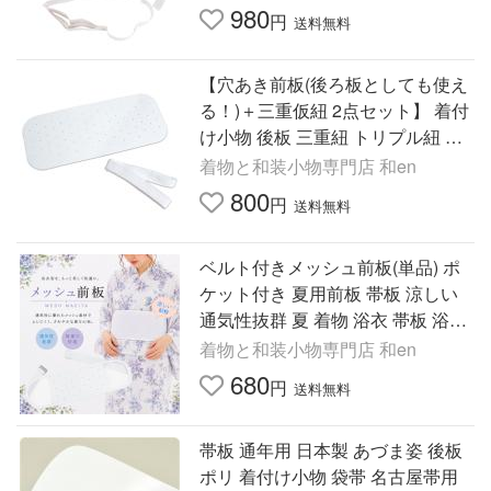
セット 振袖帯結び用爆買
980
円
送料無料
【穴あき前板(後ろ板としても使え
る！)＋三重仮紐 2点セット】 着付
け小物 後板 三重紐 トリプル紐 変
わり結び用 帯結び 浴衣 半幅帯 袴
着物と和装小物専門店 和en
振袖爆買
800
円
送料無料
ベルト付きメッシュ前板(単品) ポ
ケット付き 夏用前板 帯板 涼しい
通気性抜群 夏 着物 浴衣 帯板 浴衣
用前板 フリーサイズ爆買
着物と和装小物専門店 和en
680
円
送料無料
帯板 通年用 日本製 あづま姿 後板
ポリ 着付け小物 袋帯 名古屋帯用