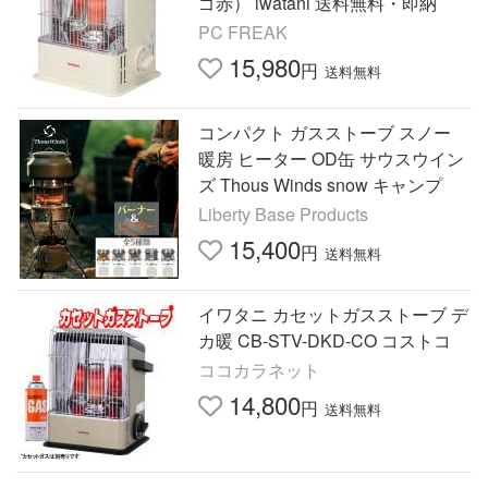
ゴ赤） iwatani 送料無料・即納
PC FREAK
15,980
円
送料無料
コンパクト ガスストーブ スノー
暖房 ヒーター OD缶 サウスウイン
ズ Thous Winds snow キャンプ
Liberty Base Products
15,400
円
送料無料
イワタニ カセットガスストーブ デ
カ暖 CB-STV-DKD-CO コストコ
ココカラネット
14,800
円
送料無料