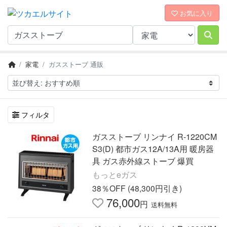
お気に入り
家電
ガスストーブ 通販
フィルタ
ガスストーブ リンナイ R-1220CM
S3(D) 都市ガス12A/13A用 暖房器
具 ガス赤外線ストーブ 爆買
もっとeガス
38％OFF (48,300円引き)
76,000
円
送料無料