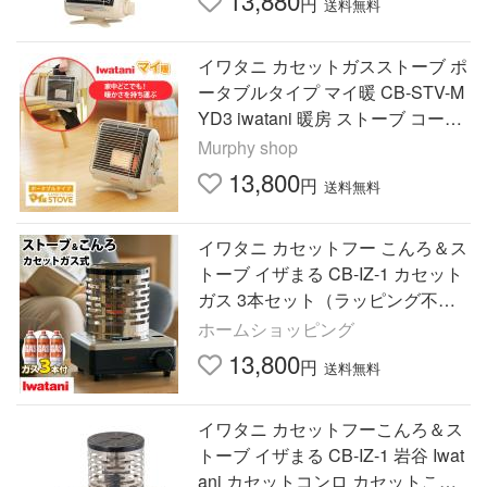
13,880
円
送料無料
イワタニ カセットガスストーブ ポ
ータブルタイプ マイ暖 CB-STV-M
YD3 iwatani 暖房 ストーブ コード
レス コンパクト 防寒 防災グッズ
Murphy shop
停電 災害 爆買
13,800
円
送料無料
イワタニ カセットフー こんろ＆ス
トーブ イザまる CB-IZ-1 カセット
ガス 3本セット（ラッピング不
可）
ホームショッピング
13,800
円
送料無料
イワタニ カセットフーこんろ＆ス
トーブ イザまる CB-IZ-1 岩谷 Iwat
ani カセットコンロ カセットこん