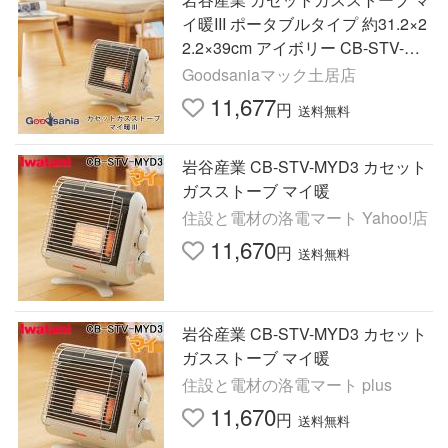
イ暖III ポータブルタイプ 約31.2×2
2.2×39cm アイボリー CB-STV-MY
D3
Goodsaniaマック土居店
11,677
円
送料無料
岩谷産業 CB-STV-MYD3 カセット
ガスストーブ マイ暖
住設と電材の洛電マート Yahoo!店
11,670
円
送料無料
岩谷産業 CB-STV-MYD3 カセット
ガスストーブ マイ暖
住設と電材の洛電マート plus
11,670
円
送料無料