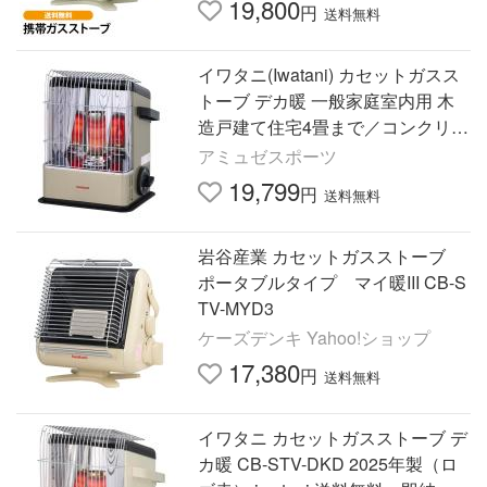
19,800
円
送料無料
イワタニ(Iwatani) カセットガスス
トーブ デカ暖 一般家庭室内用 木
造戸建て住宅4畳まで／コンクリー
ト集合住宅5畳まで QQ コストコ C
アミュゼスポーツ
B-STV-DKD-CO(25y12m)
19,799
円
送料無料
岩谷産業 カセットガスストーブ
ポータブルタイプ マイ暖III CB-S
TV-MYD3
ケーズデンキ Yahoo!ショップ
17,380
円
送料無料
イワタニ カセットガスストーブ デ
カ暖 CB-STV-DKD 2025年製（ロ