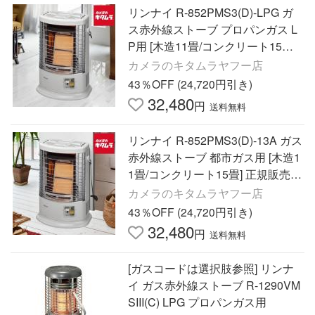
リンナイ R-852PMS3(D)-LPG ガ
ス赤外線ストーブ プロパンガス L
P用 [木造11畳/コンクリート15畳]
正規販売店 新生活 寒さ対策 暖房
カメラのキタムラヤフー店
43％OFF (24,720円引き)
32,480
円
送料無料
リンナイ R-852PMS3(D)-13A ガス
赤外線ストーブ 都市ガス用 [木造1
1畳/コンクリート15畳] 正規販売店
新生活 寒さ対策 暖房
カメラのキタムラヤフー店
43％OFF (24,720円引き)
32,480
円
送料無料
[ガスコードは選択肢参照] リンナ
イ ガス赤外線ストーブ R-1290VM
SIII(C) LPG プロパンガス用