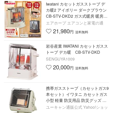
Iwatani カセットガスストーブ デ
カ暖2 アイボリー ダークブラウン
CB-STV-DKD2 ガス式暖房 暖房器
具 イワタニ 岩谷
エアホープ エアコンと家電の通
21,980
円
送料無料
岩谷産業 IWATANI カセットガスス
トーブ デカ暖 CB-STV-DKD
SENGUYA1009
20,000
円
送料無料
携帯ガスストーブ（カセットガス9
本セット）イワタニ カセットガス
小型 軽量 防災用品 防災グッズ 停
電 緊急用 災害用 コンパクト 送料
ユーキャン通販公式 Yahoo!ショッ
無料