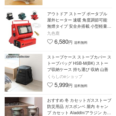
アウトドア ストーブ ポータブル
屋外ヒーター 速暖 角度調節可能
無煙タイプ 安全弁搭載 小型軽量
屋内外兼用 アウトドア キャンプ
九色鹿
釣り 車中泊 防災 暖房器具
6,580
円
送料無料
ストーブケース ストーブカバー ス
トーブバッグ HSB-M(BK) ストー
ブ収納ケース 持ち運び 収納 山善
くらしのeショップ
5,999
円
送料無料
おすすめ 冬 カセットガスストーブ
防災用品 ガスボンベ 屋内 キャン
プ カセット Aladdin/アラジン カセ