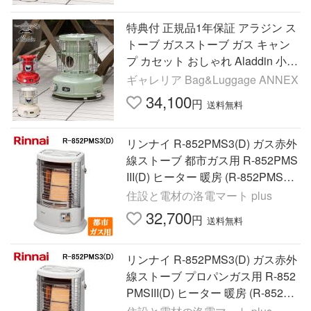
特典付 正規品1年保証 アラジン ス
トーブ ガスストーブ ガス キャン
プ カセット おしゃれ Aladdin 小型
ポータブルガスストーブ SAG-BF0
ギャレリア Bag&Luggage ANNEX
2C
34,100
円
送料無料
リンナイ R-852PMS3(D) ガス赤外
線ストーブ 都市ガス用 R-852PMS
III(D) ヒーター 暖房 (R-852PMS3
(C)の後継品) Rinnnai
住設と電材の洛電マート plus
32,700
円
送料無料
リンナイ R-852PMS3(D) ガス赤外
線ストーブ プロパンガス用 R-852
PMSIII(D) ヒーター 暖房 (R-852PM
S3(C)の後継品) Rinnnai