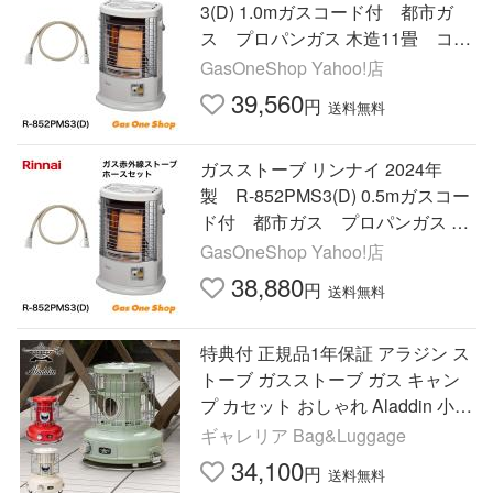
3(D) 1.0mガスコード付 都市ガ
ス プロパンガス 木造11畳 コン
クリート造15畳
GasOneShop Yahoo!店
39,560
円
送料無料
ガスストーブ リンナイ 2024年
製 R-852PMS3(D) 0.5mガスコー
ド付 都市ガス プロパンガス 木
造11畳 コンクリート造15畳
GasOneShop Yahoo!店
38,880
円
送料無料
特典付 正規品1年保証 アラジン ス
トーブ ガスストーブ ガス キャン
プ カセット おしゃれ Aladdin 小型
ポータブルガスストーブ SAG-BF0
ギャレリア Bag&Luggage
2C
34,100
円
送料無料