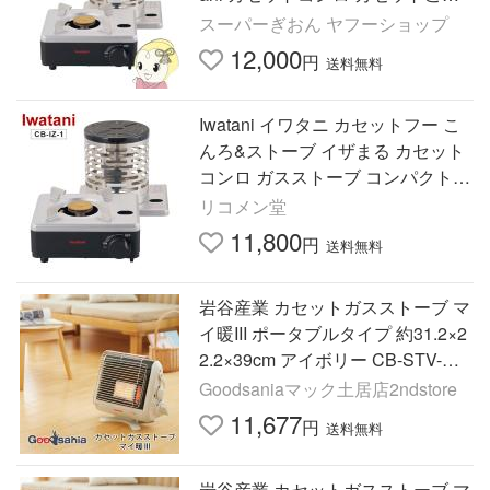
ろ カセットガスストーブ/srm
スーパーぎおん ヤフーショップ
12,000
円
送料無料
Iwatani イワタニ カセットフー こ
んろ&ストーブ イザまる カセット
コンロ ガスストーブ コンパクト
卓上 鍋 五徳 安全装置 やかん マグ
リコメン堂
ネット式
11,800
円
送料無料
岩谷産業 カセットガスストーブ マ
イ暖III ポータブルタイプ 約31.2×2
2.2×39cm アイボリー CB-STV-MY
D3
Goodsaniaマック土居店2ndstore
11,677
円
送料無料
岩谷産業 カセットガスストーブ マ