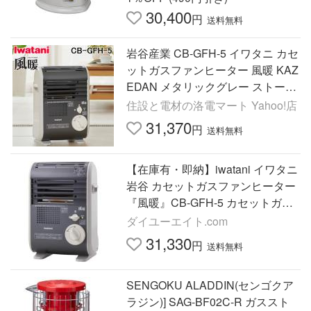
30,400
円
送料無料
岩谷産業 CB-GFH-5 イワタニ カセ
ットガスファンヒーター 風暖 KAZ
EDAN メタリックグレー ストーブ
暖房 Iwatani
住設と電材の洛電マート Yahoo!店
31,370
円
送料無料
【在庫有・即納】iwatani イワタニ
岩谷 カセットガスファンヒーター
『風暖』CB-GFH-5 カセットガス
ストーブ ポータブル 持ち運び コ
ダイユーエイト.com
ードレス 非常時
31,330
円
送料無料
SENGOKU ALADDIN(センゴクア
ラジン)] SAG-BF02C-R ガススト