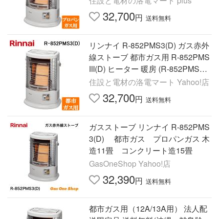
住設と電材の洛電マート plus
32,700
円
送料無料
リンナイ R-852PMS3(D) ガス赤外
線ストーブ 都市ガス用 R-852PMS
III(D) ヒーター 暖房 (R-852PMS3
(C)の後継品) Rinnnai
住設と電材の洛電マート Yahoo!店
32,700
円
送料無料
ガスストーブ リンナイ R-852PMS
3(D) 都市ガス プロパンガス 木
造11畳 コンクリート造15畳
GasOneShop Yahoo!店
32,390
円
送料無料
都市ガス用（12A/13A用） 法人配