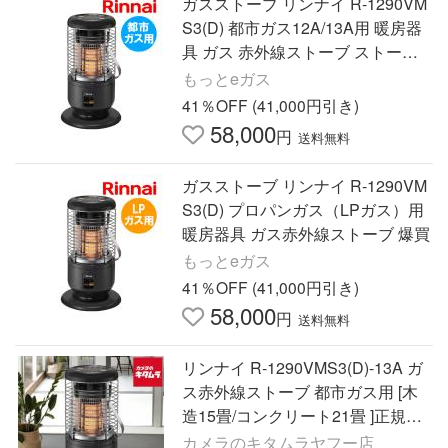
ガスストーブ リンナイ R-1290VM
S3(D) 都市ガス12A/13A用 暖房器
具 ガス 赤外線ストーブ ストーブ ri
nnai 激安 爆買
もっとeガス
41％OFF (41,000円引き)
58,000
円
送料無料
ガスストーブ リンナイ R-1290VM
S3(D) プロパンガス（LPガス）用
暖房器具 ガス赤外線ストーブ 爆買
もっとeガス
41％OFF (41,000円引き)
58,000
円
送料無料
リンナイ R-1290VMS3(D)-13A ガ
ス赤外線ストーブ 都市ガス用 [木
造15畳/コンクリート21畳 ]正規販
売店 新生活 寒さ対策 暖房
カメラのキタムラヤフー店