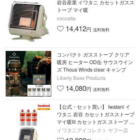
岩谷産業 イワタニ カセットガスス
トーブ マイ暖
cocoatta
14,412
円
送料無料
コンパクト ガスストーブ クリア
暖房 ヒーター OD缶 サウスウイン
ズ Thous Winds clear キャンプ
Liberty Base Products
14,080
円
送料無料
【公式・セット買い】 Iwatani イ
ワタニ 岩谷 カセットガスストーブ
マイ暖III カセットガス ストーブ 暖
房 CB-STV-MYD3 + カセットガス
イワタニアイコレクト ヤフー店
CB缶 3P セット