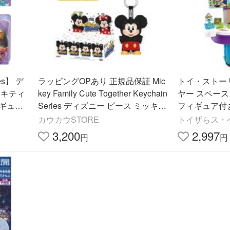
ies】 デ
ラッピングOPあり 正規品保証 Mic
トイ・ストー
ーキティ
key Family Cute Together Keychain
ヤー スペー
ギュア
Series ディズニー ピース ミッキー
フィギュア付き
ay/スー
フィギュア キーホルダー POP MA
ィズニー ピク
カウカウSTORE
トイザらス・
RT ポップマート
ズ 子供用
3,200
2,997
円
円