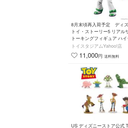
8月末頃再入荷予定 ディ
トイ・ストーリー5 リアル
トーキングフィギュア ハイ
バズ・ライトイヤー 送料
トイスタジアムYahoo!店
11,000
円
送料無料
US ディズニーストア公式 Toy