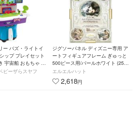
リー バズ・ライトイ
ジグソーパネル ディズニー専用 ア
スシップ プレイセット
ートフィギュアフレーム ぎゅっと
 宇宙船 おもちゃ デ
500ピース用/パールホワイト (25×3
サー ごっこ遊び キッ
6cm)【テンヨー】【パズルフレー
ベビーザらスヤフ
エルエルハット
ム】
2,618
円