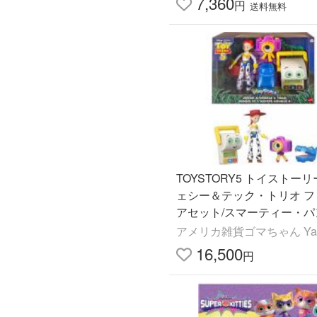
7,360
円
送料無料
TOYSTORY5 トイストーリ
ェシー＆テック・トリオ フ
アセット/スマーティー・パ
アトラス、スナッピー/US
アメリカ雑貨ゴマちゃん Yah
ーストア版
16,500
円