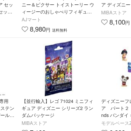
ア セッ
ニー＆ピクサー トイストーリー ウ
ア ディズニ
 セット
ィージーのおしゃべりフィギュア/
MIBAストア
日/クリ
トーキングフィギュア/ペンギン/デ
AJマート
8,100
円
ィズニーストア公式
8,980
円
送料無料
ー専用
【並行輸入】レゴ 71024 ミニフィ
ディズニーフ
 ステン
ギュア ディズニー シリーズ2 ラン
ア パート２ 全８
パールホ
ダムパッケージ
nds バン
ング不
MIBAストア
モデルベース