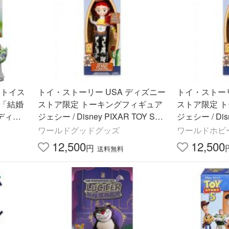
ー トイス
トイ・ストーリー USA ディズニー
トイ・ストーリ
 「結婚
ストア限定 トーキングフィギュア
ストア限定 
ディン
ジェシー / Disney PIXAR TOY STO
ジェシー / Disn
ォーキ
RY 2019 USA Disney Store EXCL
RY 2019 USA 
ワールドグッドグッズ
ワールドホビ
USIVE TALKING ACTION FI
USIVE TALKI
12,500
12,500
円
送料無料