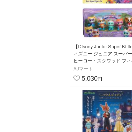
【Disney Junior Super Kitt
ィズニー ジュニア スーパ
ヒーロー・スクワッド フィ
5点セット/おもちゃ/Just Pl
AJマート
パー キティ
5,030
円