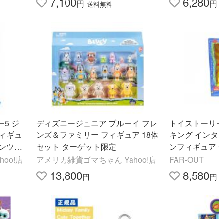
7,100
6,280
円
円
送料無料
ー5 ジ
ディズニージュニア ブルーイ フレ
トイストーリー
ィギュ
ンズ＆ファミリー フィギュア 18体
キング イン
ンツ、
セット ターゲット限定
ンフィギュア デ
ディズニ
ky Interactive
oo!店
アメリカ雑貨ゴマちゃん Yahoo!店
FAR-OUT
13,800
8,580
円
円