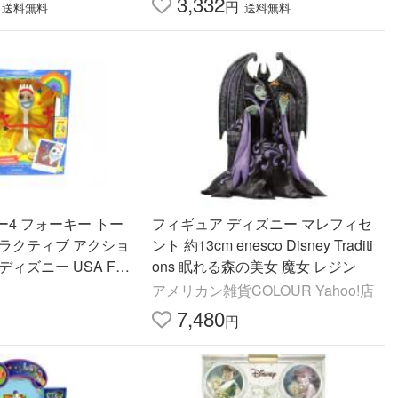
3,332
円
送料無料
送料無料
4 フォーキー トー
フィギュア ディズニー マレフィセ
タラクティブ アクショ
ント 約13cm enesco Disney Traditi
ィズニー USA For
ons 眠れる森の美女 魔女 レジン
 Talking Action Figure
アメリカン雑貨COLOUR Yahoo!店
7,480
円