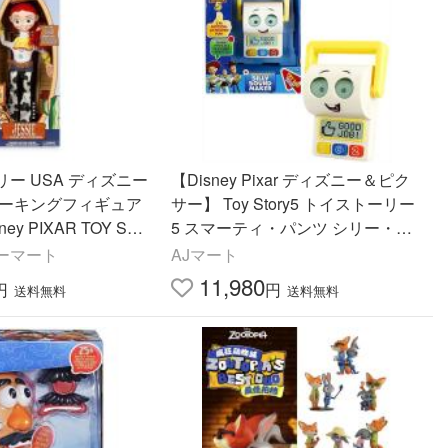
ー USA ディズニー
【Disney Pixar ディズニー＆ピク
トーキングフィギュア
サー】 Toy Story5 トイストーリー
ey PIXAR TOY STO
5 スマーティ・パンツ シリー・サ
Disney Store EXCL
ウンド・メーカー/フィギュア/おも
ーマート
AJマート
NG ACTION FI
ちゃ
11,980
円
円
送料無料
送料無料