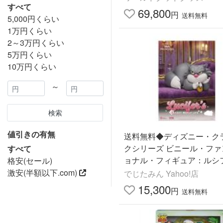
すべて
ーク・カブーン スタン
69,800
円
送料無料
5,000円くらい
1万円くらい
2～3万円くらい
5万円くらい
10万円くらい
～
検索
値引きの有無
送料無料◆ディズニー・ク
クシリーズ ビニール・ファ
すべて
ョナル・フィギュア：ルシ
格安(セール)
(イージー・マネー・ライフ) 
激安(半額以下.com)
でじたみん Yahoo!店
T KINGDOM 【9月予約】
15,300
円
送料無料