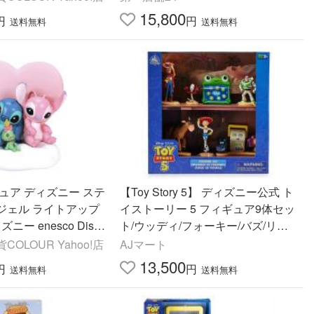
15,800
円
円
送料無料
送料無料
ュア ディズニー ステ
【Toy Story 5】 ディズニー公式 ト
ジェル ライトアップ
イストーリー 5 フィギュア9体セッ
ズニー enesco Disn
ト/ウッディ/フォーキー/バズ/リリ
ーパッド/ブルズアイ/ジェシー/スナ
OLOUR Yahoo!店
AJマート
ッピー/スマーティパ
13,500
円
円
送料無料
送料無料