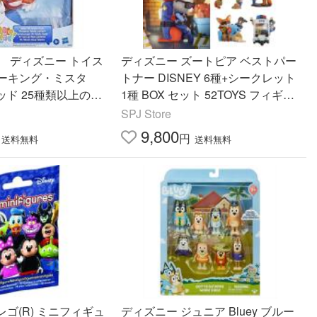
y 5】 ディズニー トイス
ディズニー ズートピア ベストパー
トーキング・ミスタ
トナー DISNEY 6種+シークレット
ド 25種類以上の音
1種 BOX セット 52TOYS フィギュ
る/英語/フィギュア/
ア おもちゃ
SPJ Store
9,800
円
送料無料
送料無料
ゴ(R) ミニフィギュ
ディズニー ジュニア Bluey ブルー