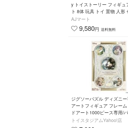
y トイストーリー フィギュ
ト 8体 玩具 トイ 置物 人形
8P フィギュアセット /誕生
AJマート
スマス/プレゼント/
9,580
円
送料無料
ジグソーパズル ディズニ
アートフィギュア フレーム
ドアート1000ピース専用/
ワイト 送料無料 ラッピ
トイスタジアムYahoo!店
可