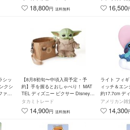
LL 'N GO DUKE CABOOM
18,800
16,500
円
送料無料
ラシッ
【8月8初旬〜中頃入荷予定・予
ライト フィギ
ンクシ
約】手を握るとおしゃべり！ MAT
ィッチ＆エン
ファー
TEL ディズニー ピクサー Disney
約17.7cm ディ
BEAS
スターウォーズ マンダロリアン
ey S
タカミトレード
アメリカン雑貨C
ザ・チャイルド ソフトフィギュア
14,900
14,300
円
送料無料