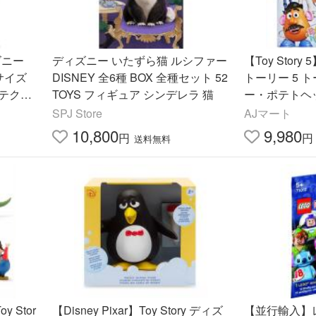
ズニー
ディズニー いたずら猫 ルシファー
【Toy Stor
サイズ
DISNEY 全6種 BOX 全種セット 52
トーリー 5 
テク版
TOYS フィギュア シンデレラ 猫
ー・ポテトヘッ
無料
とセリフが話せ
SPJ Store
AJマート
ハズブロ
10,800
9,980
円
円
送料無料
 Stor
【Disney Pixar】Toy Story ディズ
【並行輸入】レ