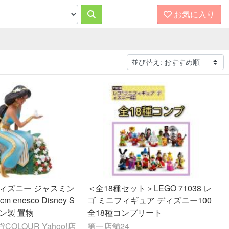
お気に入り
ディズニー ジャスミン
＜全18種セット＞LEGO 71038 レ
ゴ ミニフィギュア ディズニー100
se レジン製 置物
全18種コンプリート
OLOUR Yahoo!店
第一店舗24