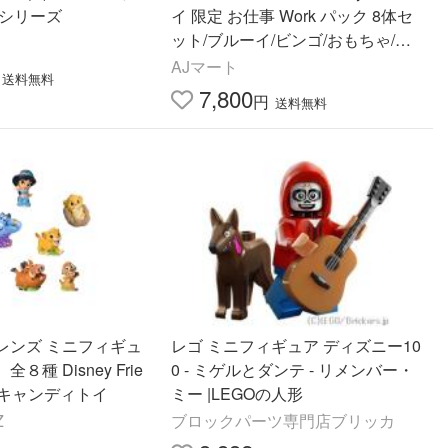
ーシリーズ
イ 限定 お仕事 Work パック 8体セ
ット/ブルーイ/ビンゴ/おもちゃ/ク
リスマス/フィギュア/ファミリー
AJマート
送料無料
7,800
円
送料無料
レンズ ミニフィギュ
レゴ ミニフィギュア ディズニー10
種 Disney Frie
0 - ミゲルとダンテ - リメンバー・
ダイ キャンディトイ
ミー |LEGOの人形
Z
ブロックパーツ専門店ブリッカ