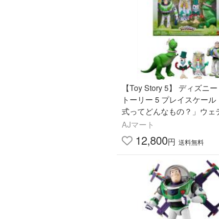
【Toy Story 5】 ディズニ
トーリー 5 プレイスケール
式ってどんなもの？」ウェ
グ フィギュア4体セット/フ
AJマート
ー/バズ/レックス/マテル
12,800
円
送料無料