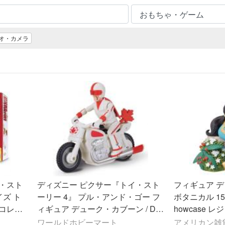
ィオ・カメラ
・スト
ディズニー ピクサー『トイ・スト
フィギュア 
ズ ト
ーリー 4』 プル・アンド・ゴー フ
ボタニカル 15cm enesco Disney S
コレク
ィギュア デューク・カブーン / Dis
howca
ア デュ
ney PIXAR 2019 TOY STORY 4 PU
ワールドホビーマート
アメリカン雑貨C