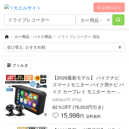
お気に入り
カー用品・バイク用品
ドライブレコーダー 通販
フィルタ
【2026最新モデル】 バイクナビ
スマートモニター バイク用ナビ バ
イク カープレイ モニター カープ
レイ ワイヤレス カープレイ バイ
sakauchi shop
ク用 1080Pカメラ GPS
82％OFF (78,002円引き)
15,998
円
送料無料