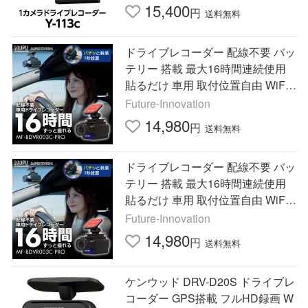
15,400
円
送料無料
ドライブレコーダー 配線不要 バッ
テリー 搭載 最大16時間連続使用
貼るだけ 車用 取付位置自由 WiFi
MAXWIN MUFU MF-BDVR003C-P
Future-Innovation
RO
14,980
円
送料無料
ドライブレコーダー 配線不要 バッ
テリー 搭載 最大16時間連続使用
貼るだけ 車用 取付位置自由 WiFi
MAXWIN MUFU MF-BDVR003C-P
Future-Innovation
RO
14,980
円
送料無料
ケンウッド DRV-D20S ドライブレ
コーダー GPS搭載 フルHD録画 W