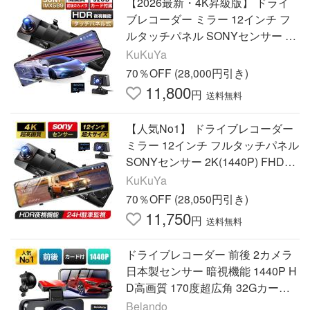
【2026最新・4K昇級版】 ドライ
ブレコーダー ミラー 12インチ フ
ルタッチパネル SONYセンサー 4K
(1440P) FHD高解像度 170度広角
KuKuYa
視野 超PayPay祭 爆買
70％OFF (28,000円引き)
11,800
円
送料無料
【人気No1】 ドライブレコーダー
ミラー 12インチ フルタッチパネル
SONYセンサー 2K(1440P) FHD高
解像度 170度広角視野 2026新発売
KuKuYa
超PayPay祭 爆買
70％OFF (28,050円引き)
11,750
円
送料無料
ドライブレコーダー 前後 2カメラ
日本製センサー 暗視機能 1440P H
D高画質 170度超広角 32Gカード
付属 操作簡単 動体検知 衝撃録画
Belando