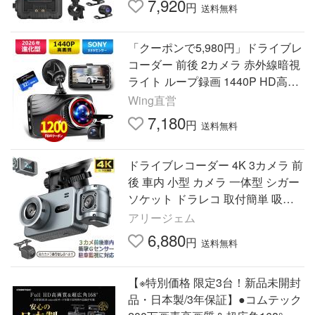
7,920
円
送料無料
「クーポンで5,980円」ドライブレ
コーダー 前後 2カメラ 赤外線暗視
ライト ループ録画 1440P HD高画
質 170度超広角 32Gカード付属 駐
Wing直営
車監視 Gセンサー
7,180
円
送料無料
ドライブレコーダー 4K 3カメラ 前
後 車内 小型 カメラ 一体型 シガー
ソケット ドラレコ 取付簡単 吸盤
駐車監視 前後 リア セット フロン
アリージェム
トのみあり
6,880
円
送料無料
【※特別価格 限定3台！新品未開封
品・日本製/3年保証】●コムテック