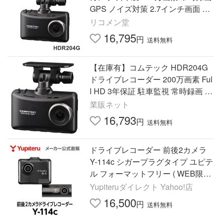
GPS ノイズ対策 2.7インチ画面 ド
ライブレコーダー COMTEC
リコメン堂
16,795
円
送料無料
【在庫有】コムテック HDR204G
ドライブレコーダー 200万画素 Ful
l HD 3年保証 駐車監視 常時録画 衝
撃録画 GPS搭載 HDR-204G
業販ネット
16,793
円
送料無料
ドライブレコーダー 前後2カメラ
Y-114c シガープラグタイプ ユピテ
ル フォーマットフリー ( WEB限定
/ 取説DL版 )
Yupiteruダイレクト Yahoo!店
16,500
円
送料無料