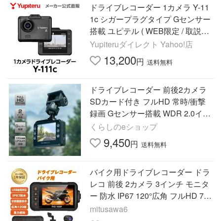
ドライブレコーダー 1カメラ Y-11
1c シガープラグタイプ Gセンサー
搭載 ユピテル ( WEB限定 / 取説DL
版 )
Yupiteruダイレクト Yahoo!店
13,200
円
送料無料
ドライブレコーダー 前後2カメラ
SDカード付き フルHD 常時/衝撃
録画 Gセンサー搭載 WDR 2.0イン
チ液晶 NDR-RC173 100万画素 常
くらしのeショップ
時録画 12V/24V車対応
9,450
円
送料無料
バイク用ドライブレコーダー ドラ
レコ 前後 2カメラ 3インチ モニタ
ー 防水 IP67 120°広角 フルHD 720
P ループ 常時 録画 駐車監視 Gセ
mitusawa6
ンサー あおり運転 防犯