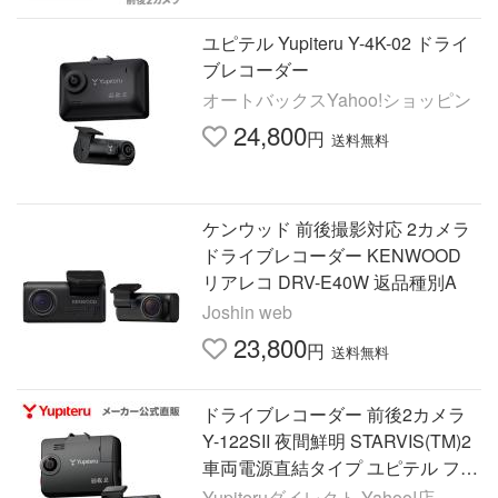
ユピテル Yupiteru Y-4K-02 ドライ
ブレコーダー
オートバックスYahoo!ショッピン
24,800
円
送料無料
ケンウッド 前後撮影対応 2カメラ
ドライブレコーダー KENWOOD
リアレコ DRV-E40W 返品種別A
Joshin web
23,800
円
送料無料
ドライブレコーダー 前後2カメラ
Y-122SII 夜間鮮明 STARVIS(TM)2
車両電源直結タイプ ユピテル フォ
ーマットフリー ( WEB限定 / 取説D
Yupiteruダイレクト Yahoo!店