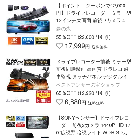
【ポイント＋クーポンで12,000
円】ドライブレコーダー ミラー型
12インチ大画面 前後 2カメラ 4K
画質 GPS追跡 800万画素 SONYセ
夢の森
ンサー WDR タッチパネル式
55％OFF (22,000円引き)
17,999
円
送料無料
ドライブレコーダー前後 ミラー型
前後同時録画 高画質 ドラレコ 駐
車監視 タッチパネル デジタルイン
ナーミラー 爆買
ベストアンサーの宝ショップ
65％OFF (12,920円引き)
6,880
円
送料無料
【SONYセンサー】ドライブレコ
ーダー 前後2カメラ 1440P HD 17
0°広視野 暗視ライト WDR SDカー