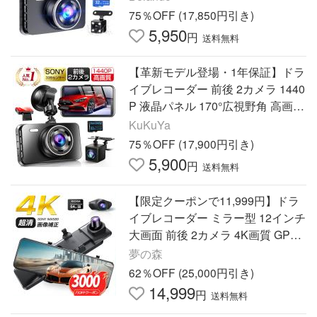
常時録画 新生活 応援
75％OFF (17,850円引き)
5,950
円
送料無料
【革新モデル登場・1年保証】ドラ
イブレコーダー 前後 2カメラ 1440
P 液晶パネル 170°広視野角 高画質
車載カメラ ループ録画 Gセンサー
KuKuYa
爆買 超PayPay祭
75％OFF (17,900円引き)
5,900
円
送料無料
【限定クーポンで11,999円】ドラ
イブレコーダー ミラー型 12インチ
大画面 前後 2カメラ 4K画質 GPS
追跡 800万画素 SONYセンサー W
夢の森
DR タッチパネル式
62％OFF (25,000円引き)
14,999
円
送料無料