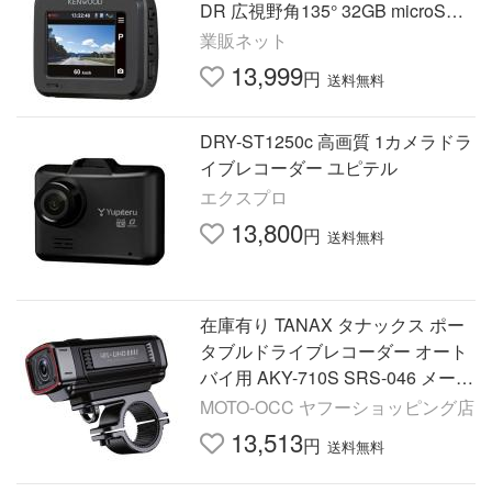
DR 広視野角135° 32GB microSD
付属 Gセンサー 3年保証 KENWOO
業販ネット
D
13,999
円
送料無料
DRY-ST1250c 高画質 1カメラドラ
イブレコーダー ユピテル
エクスプロ
13,800
円
送料無料
在庫有り TANAX タナックス ポー
タブルドライブレコーダー オート
バイ用 AKY-710S SRS-046 メーカ
ー認定店
MOTO-OCC ヤフーショッピング店
13,513
円
送料無料