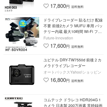
後継機】
17,800
円
送料無料
ドライブレコーダー 貼るだけ 配線
不要 前後2カメラ MUFU 車用 バッ
テリー内蔵 最大10時間 Wi-Fi フル
HD ドラレコ MF-BDVR004 MAXW
Future-Innovation
IN
17,600
円
送料無料
ユピテル DRY-TW7550d 前後２カ
メラドライブレコーダー
オートバックスYahoo!ショッピン
16,800
円
送料無料
コムテック ドラレコ HDR204G 1
カメラ 日本製 200万画素 常時録画