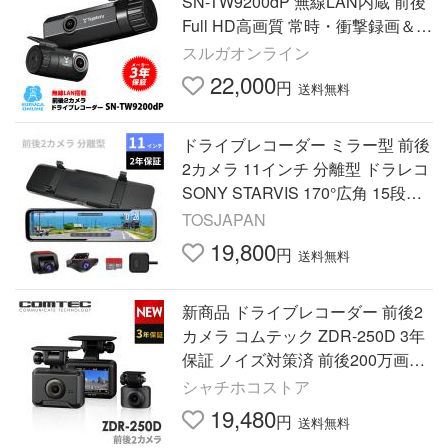
SN-TW9200dP 無線LAN内蔵 前後
Full HD高画質 常時・衝撃録画＆G
PS＆HDR＆STARVIS搭載
スルガオンライン
22,000
円
送料無料
ドライブレコーダー ミラー型 前後
2カメラ 11インチ 分離型 ドラレコ
SONY STARVIS 170°広角 15段階
ズーム機能 HDR/WDR 前後1080P
TOSJAPAN
駐車監視 GPS 2年保証 KA10X
19,800
円
送料無料
新商品 ドライブレコーダー 前後2
カメラ コムテック ZDR-250D 3年
保証 ノイズ対策済 前後200万画素
フルHD高画質 常時 衝撃録画 GPS
シャチホコストア
搭載 駐車監視対応 2.0インチ
19,480
円
送料無料