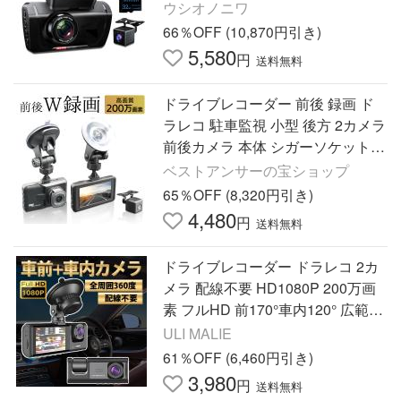
ド 録画 駐車監視 ノイズ対策 高画
ウシオノニワ
質 衝撃録画 車用品
66％OFF (10,870円引き)
5,580
円
送料無料
ドライブレコーダー 前後 録画 ド
ラレコ 駐車監視 小型 後方 2カメラ
前後カメラ 本体 シガーソケット
爆買
ベストアンサーの宝ショップ
65％OFF (8,320円引き)
4,480
円
送料無料
ドライブレコーダー ドラレコ 2カ
メラ 配線不要 HD1080P 200万画
素 フルHD 前170°車内120° 広範囲
ループ録画 日本語説明書付き
ULI MALIE
61％OFF (6,460円引き)
3,980
円
送料無料