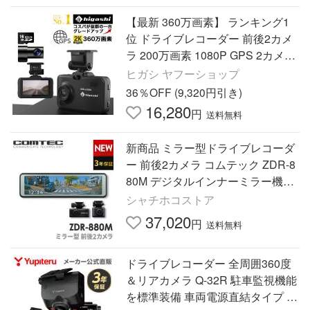
【最新 360万画素】 ランキング1
位 ドライブレコーダー 前後2カメ
ラ 200万画素 1080P GPS 2カメラ
ホワイトデー母の日 父の日 HDR-
ヒガシ ヤフーショップ
W200L 爆買
36％OFF (9,320円引き)
16,280
円
送料無料
新商品 ミラー型ドライブレコーダ
ー 前後2カメラ コムテック ZDR-8
80M デジタルインナーミラー機能
搭載 3年保証 ノイズ対策済 前後20
シャチホコストア
0万画素 フルHD高画質 常時
37,020
円
送料無料
ドライブレコーダー 全周囲360度
＆リアカメラ Q-32R 駐車監視機能
を標準装備 車両電源直結タイプ ユ