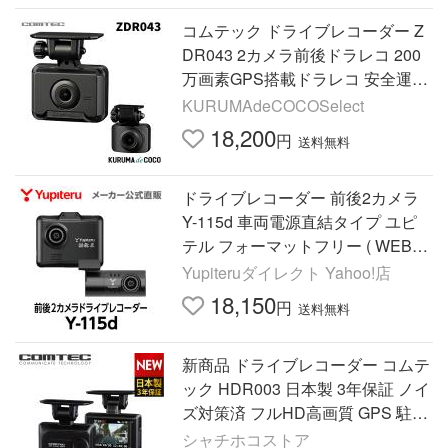
コムテック ドライブレコーダー Z
DR043 2カメラ前後ドラレコ 200
万画素GPS搭載ドラレコ 安全運転
支援機能搭載 駐車監視機能対応 3
KURUMAdeCOCOSelect
年保証
18,200
円
送料無料
ドライブレコーダー 前後2カメラ
Y-115d 車両電源直結タイプ ユピ
テル フォーマットフリー ( WEB限
定 / 取説DL版 )
Yupiteruダイレクト Yahoo!店
18,150
円
送料無料
新商品 ドライブレコーダー コムテ
ック HDR003 日本製 3年保証 ノイ
ズ対策済 フルHD高画質 GPS 駐車
監視対応 常時 衝撃録画【HDR002
シャチホコストア