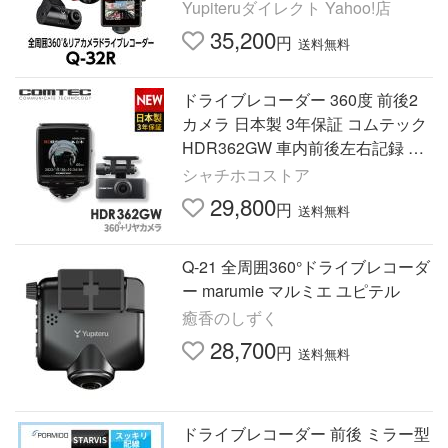
ピテル 3年保証 あおり運転抑止 取
Yupiteruダイレクト Yahoo!店
説DL版
35,200
円
送料無料
ドライブレコーダー 360度 前後2
カメラ 日本製 3年保証 コムテック
HDR362GW 車内前後左右記録 ノ
イズ対策済 常時 衝撃録画対応 GP
シャチホコストア
S搭載
29,800
円
送料無料
Q-21 全周囲360°ドライブレコーダ
ー marumie マルミエ ユピテル
癒香のしずく
28,700
円
送料無料
ドライブレコーダー 前後 ミラー型