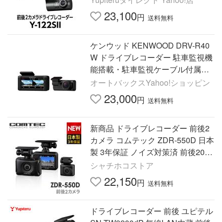
L版)
23,100
円
送料無料
ケンウッド KENWOOD DRV-R40
W ドライブレコーダー 駐車監視機
能搭載・駐車監視ケーブル付属
（類似品番のDRV-E40Wは駐車監
オートバックスYahoo!ショッピン
視ケーブル別売となります）
23,000
円
送料無料
新商品 ドライブレコーダー 前後2
カメラ コムテック ZDR-550D 日本
製 3年保証 ノイズ対策済 前後200
万画素 フルHD高画質 常時 衝撃録
シャチホコストア
画 GPS搭載 駐車監視対応
22,150
円
送料無料
ドライブレコーダー 前後 ユピテル