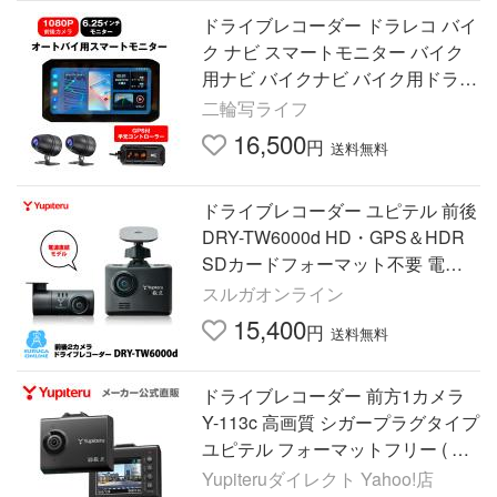
ドライブレコーダー ドラレコ バイ
ク ナビ スマートモニター バイク
用ナビ バイクナビ バイク用ドラレ
コ 前後カメラ CarPlay Android Aut
二輪写ライフ
o 駐車監視 爆買
16,500
円
送料無料
ドライブレコーダー ユピテル 前後
DRY-TW6000d HD・GPS＆HDR
SDカードフォーマット不要 電源
直結コード接続
スルガオンライン
15,400
円
送料無料
ドライブレコーダー 前方1カメラ
Y-113c 高画質 シガープラグタイプ
ユピテル フォーマットフリー ( W
EB限定 / 取説DL版 )
Yupiteruダイレクト Yahoo!店