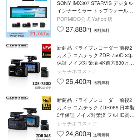
SONY IMX307 STARVIS デジタル
インナーミラー トップウォール構
造 デジタルズーム HDR 11インチ
PORMIDO公式 Yahoo!店
セパレート 1年保証 PRD60C
27,880
円
送料無料
新商品 ドライブレコーダー 前後2
カメラ コムテック ZDR-750D 3年
保証 ノイズ対策済 4K前方830万画
素 高画質 常時 衝撃録画 GPS搭載
シャチホコストア
駐車監視対応 2.4インチ液晶
26,400
円
送料無料
新商品 ドライブレコーダー 前後2
カメラ コムテック ZDR065 日本製
3年保証 ノイズ対策済 フルHD高画
質 GPS 駐車監視対応 常時 衝撃録
シャチホコストア
画
24,800
円
送料無料