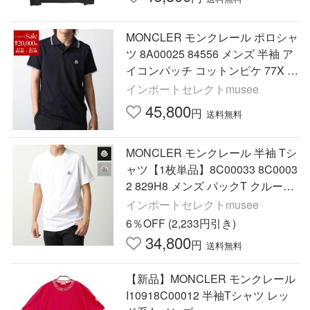
MONCLER モンクレール ポロシャ
ツ 8A00025 84556 メンズ 半袖 ア
イコンパッチ コットンピケ 77X 8
A000258455677X
インポートセレクトmusee
45,800
円
送料無料
MONCLER モンクレール 半袖 Tシ
ャツ【1枚単品】8C00033 8C0003
2 829H8 メンズ パックT クルーネ
ック ロゴパッチ ロゴT コットン カ
インポートセレクトmusee
ットソー カラー6色
6％OFF (2,233円引き)
34,800
円
送料無料
【新品】MONCLER モンクレール
I10918C00012 半袖Tシャツ レッ