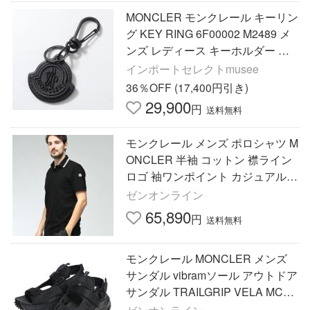
MONCLER モンクレール キーリン
グ KEY RING 6F00002 M2489 メ
ンズ レディース キーホルダー バ
ッグチャーム 立体アイコンロゴ カ
インポートセレクトmusee
ラー2色 6F00002M2489999
36％OFF (17,400円引き)
29,900
円
送料無料
モンクレール メンズ ポロシャツ M
ONCLER 半袖 コットン 襟ライン
ロゴ 袖ワンポイント カジュアルシ
ャツ MC8A0002284720 ブランド
ゼンオンライン
トップス ポロ
65,890
円
送料無料
モンクレール MONCLER メンズ
サンダル vibramソール アウトドア
サンダル TRAILGRIP VELA MC4L
00020M3808 ブランド 靴 サンダル