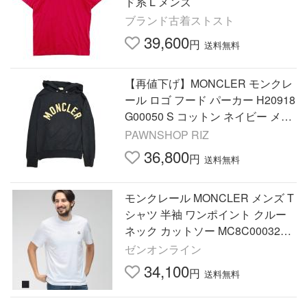
ド系 L メンズ
ブランド古着ストスト
39,600
円
送料無料
【再値下げ】MONCLER モンクレ
ール ロゴ フード パーカー H20918
G00050 S コットン ネイビー メン
ズ 中古
PAWNSHOP RIZ
36,800
円
送料無料
モンクレール MONCLER メンズ T
シャツ 半袖 ワンポイント クルー
ネック カットソー MC8C0003282
9H8 ブランド トップス シンプル
ゼンオンライン
コットン 春 夏
34,100
円
送料無料