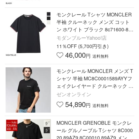
モンクレール Tシャツ MONCLER
半袖 クルーネック メンズ コット
ン ホワイト ブラック 8c71600-872
96-778
モダンブルーYahoo!店
11％OFF (5,700円引き)
46,000
円
送料無料
モンクレール MONCLER メンズ T
シャツ 半袖 MC8C0001589AYYフ
ェイクレイヤード クルーネック カ
ットソー ブランド トップス コッ
ゼンオンライン
トン 春 夏
54,890
円
送料無料
MONCLER GRENOBLE モンクレ
ール グルノーブル Tシャツ 8C000
20 89AZ9 8C00010 89AZ9 メンズ