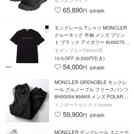
ゼンオンライン
CORDURA素材
65,890
円
送料無料
モンクレール Tシャツ MONCLER
クルーネック 半袖 メンズ プリン
ト ブラック アイボリー 8c00075-8
9b8u-999
モダンブルーYahoo!店
10％OFF (6,500円引き)
54,000
円
送料無料
MONCLER GRENOBLE モンクレ
ール グルノーブル フリースパンツ
8H00004 89AK8 メンズ POLART
EC ポーラテック 999 8H0000489
インポートセレクトmusee
AK8999
59,900
円
送料無料
MONCLER モンクレール スニーカ