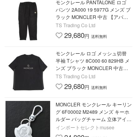
モンクレール PANTALONE ロゴ
パンツ 2A000 19 5977G メンズ ブ
ラック MONCLER 中古 【アパレ
ル・小物】
TS Trading Co Ltd
29,680
円
送料無料
モンクレール ロゴ メッシュ切替
半袖 Tシャツ 8C000 60 829HB メ
ンズ ブラック MONCLER 中古
【アパレル・小物】
TS Trading Co Ltd
29,680
円
送料無料
MONCLER モンクレール キーリン
グ 6F00002 M2489 メンズ キーホ
ルダー バッグチャーム 立体アイコ
ンロゴ 032
インポートセレクトmusee