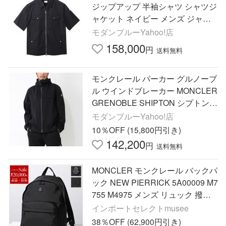
ジップアップ 半袖シャツ シャツジ
ャケット ネイビー メンズ ジャケ
ット 半袖
モダンブルーYahoo!店
158,000
円
送料無料
モンクレール パーカー グルノーブ
ル ウインドブレーカー MONCLER
GRENOBLE SHIPTON シプトン J
ACKET ブラック メンズ
モダンブルーYahoo!店
10％OFF (15,800円引き)
142,200
円
送料無料
MONCLER モンクレール バックパ
ック NEW PIERRICK 5A00009 M7
755 M4975 メンズ リュック 撥水
鞄 5A00009M7755999
インポートセレクトmusee
38％OFF (62,900円引き)