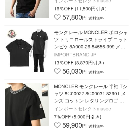
インポートセレクトmusee
001589AYY999
16％OFF (11,500円引き)
57,800
円
送料無料
モンクレール MONCLER ポロシャ
ツ トリコロールストライプ コット
ンピケ 8A000-26-84556-999 メン
ズ
IMPORTBRAND JP
13％OFF (8,870円引き)
56,030
円
送料無料
MONCLER モンクレール 半袖 Tシ
ャツ 8C00027 8C00031 8390T メ
ンズ コットン レタリングロゴ ク
ルーネック カラー2色
インポートセレクトmusee
7％OFF (5,000円引き)
59,900
円
送料無料