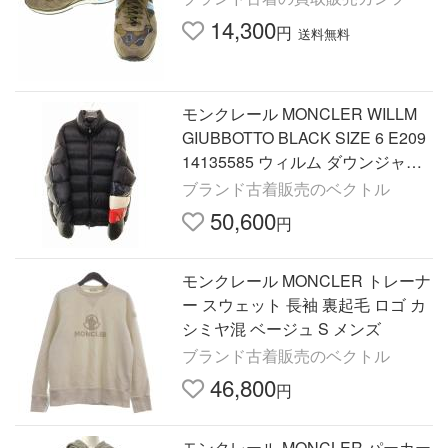
14,300
円
送料無料
モンクレール MONCLER WILLM
GIUBBOTTO BLACK SIZE 6 E209
14135585 ウィルム ダウンジャケ
ット トリコロール ブラック ☆AA
ブランド古着販売のベクトル
★251016 メンズ
50,600
円
モンクレール MONCLER トレーナ
ー スウェット 長袖 裏起毛 ロゴ カ
シミヤ混 ベージュ S メンズ
ブランド古着販売のベクトル
46,800
円
モンクレール MONCLER パーカー