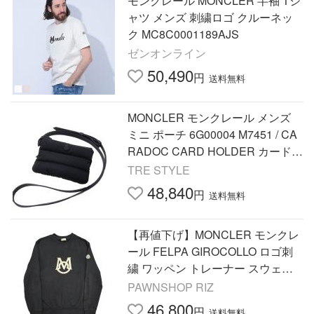
モンクレール MONCLER 半袖 Tシ
ャツ メンズ 刺繍ロゴ クルーネッ
ク MC8C0001189AJS
ゼンオンライン
50,490
円
送料無料
MONCLER モンクレール メンズ
ミニ ポーチ 6G00004 M7451 / CA
RADOC CARD HOLDER カードホ
ルダー ブラック
TRE STYLE
48,840
円
送料無料
【再値下げ】MONCLER モンクレ
ール FELPA GIROCOLLO ロゴ刺
繍 ワッペン トレーナー スウェッ
ト I20918G00001 M コットン ブラ
PAWNSHOP RIZ
ック 中古
46,800
円
送料無料