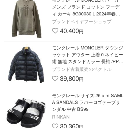
メンズ ブランド コットン フーデ
ィ カーキ 8G00030 L 2024年春夏
24SS カジュアル ストリート
ブランドベイヤフーショップ
40,400
円
モンクレール MONCLER ダウンジ
ャケット アウター 上着 0 ネイビー
紺 無地 スタンドカラー 長袖 /PP ■
GY18 メンズ
ブランド古着販売のベクトル
39,800
円
モンクレール サイズ:25ｃｍ SAML
A SANDALS ラバーロゴテープサ
ンダル 中古 BS99
RINKAN
30,360
円