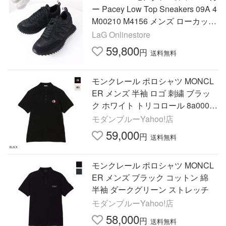
ー Pacey Low Top Sneakers 09A 4
M00210 M4156 メンズ ローカット
シューズ 靴 LaG Onlinestore
LaG Onlinestore
59,800
円
送料無料
モンクレール ポロシャツ MONCL
ER メンズ 半袖 ロゴ 刺繍 ブラッ
ク ホワイト トリコロール 8a0003
0-89a16-999
モダンブルーYahoo!店
59,000
円
送料無料
モンクレール ポロシャツ MONCL
ER メンズ ブラック コットン 綿
半袖 ダークグリーン ストレッチ
モダンブルーYahoo!店
58,000
円
送料無料