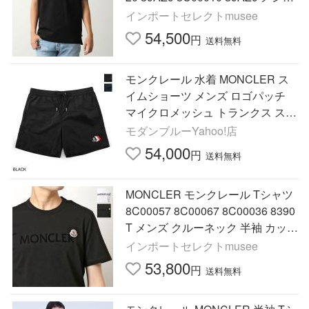
半袖 カットソー コットン クルー
インポートセレクトmusee
ネック ロゴ 8C00020 89AZ9999
54,500
円
送料無料
モンクレール 水着 MONCLER ス
イムショーツ メンズ ロゴパッチ
マイクロメッシュ トランクス スイ
ムウェア
モダンブルーYahoo!店
54,000
円
送料無料
MONCLER モンクレール Tシャツ
8C00057 8C00067 8C00036 8390
T メンズ クルーネック 半袖 カット
ソー フロッキープリント ロゴT ア
インポートセレクトmusee
イコンパッチ カラー2色
53,800
円
送料無料