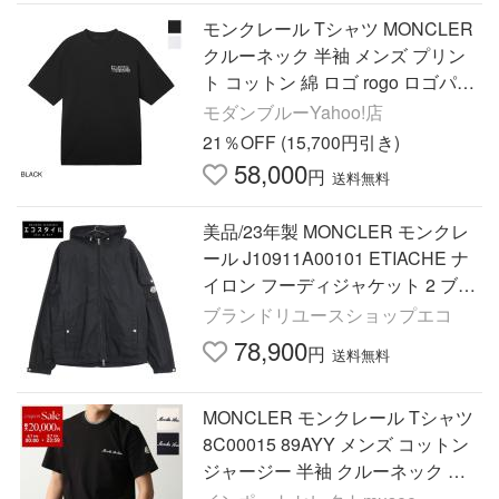
モンクレール Tシャツ MONCLER
クルーネック 半袖 メンズ プリン
ト コットン 綿 ロゴ rogo ロゴパッ
チ
モダンブルーYahoo!店
21％OFF (15,700円引き)
58,000
円
送料無料
美品/23年製 MONCLER モンクレ
ール J10911A00101 ETIACHE ナ
イロン フーディジャケット 2 ブラ
ック メンズ
ブランドリユースショップエコ
78,900
円
送料無料
MONCLER モンクレール Tシャツ
8C00015 89AYY メンズ コットン
ジャージー 半袖 クルーネック 刺
繍ロゴ カットソー リブ L10918C0