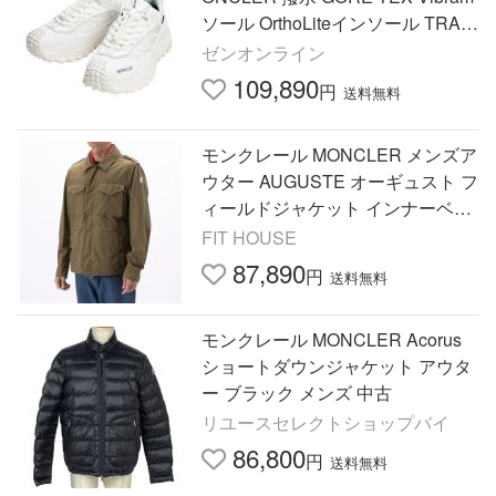
ソール OrthoLiteインソール TRAIL
GRIP GTX MC4M00120M7208 ブ
ゼンオンライン
ランド 靴 シューズ スニーカー
109,890
円
送料無料
モンクレール MONCLER メンズア
ウター AUGUSTE オーギュスト フ
ィールドジャケット インナーベス
ト付き 5499J フィットハウス
FIT HOUSE
87,890
円
送料無料
モンクレール MONCLER Acorus
ショートダウンジャケット アウタ
ー ブラック メンズ 中古
リユースセレクトショップバイ
86,800
円
送料無料