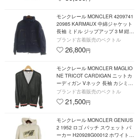
モンクレール MONCLER 4209741
20985 KARMAUX 中綿ジャケット
長袖 ミドル ジップアップ 3 M 紺
ネイビー ■GY18 /MQ メンズ
ブランド古着販売のベクトル
26,800
円
モンクレール MONCLER MAGLIO
NE TRICOT CARDIGAN ニットカ
ーディガン Vネック 長袖 カシミヤ
絹 L グレー C23919417900 999BE
ブランド古着販売のベクトル
メンズ
21,500
円
モンクレール MONCLER GENIUS
2 1952 ロゴ パッチ スウェット パ
ーカー H20928G00012 ホワイト