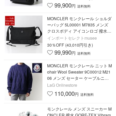
99,900
円
送料無料
MONCLER モンクレール ショルダ
ーバッグ 5L00001 M7835 メンズ
クロスボディ アイコンロゴ 撥水
鞄 999
インポートセレクトmusee
30％OFF (43,010円引き)
99,990
円
送料無料
MONCLER モンクレール ニット M
ohair Wool Sweater 9C00012 M21
06 メンズ セーター ケーブルニッ
ト 長袖 ウール×モヘア クルーネッ
LaG Onlinestore
ク ロゴパッチ
110,000
円
送料無料
モンクレール メンズ スニーカー M
ONCLER 撥水 GORE-TEX Vibram