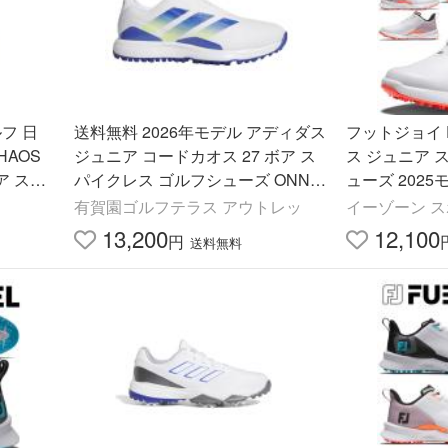
ルフ 日
送料無料 2026年モデル アディダス
フットジョイ 
HAOS
ジュニア コードカオス 27 ボア ス
ス ジュニア 
ア スパ
パイクレス ゴルフシューズ ONN4
ューズ 2025
ONN4
5 KI5746 ホワイト/デュアルインデ
有賀園ゴルフテラス アウトレッ
イーゾーン 
ィゴ/フローズンレモン
13,200
12,100
円
送料無料