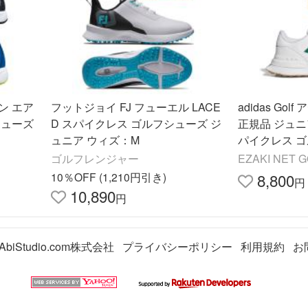
ン エア
フットジョイ FJ フューエル LACE
adidas Go
シューズ
D スパイクレス ゴルフシューズ ジ
正規品 ジュニア
ュニア ウィズ：M
パイクレス ゴ
製品 「 OPJ9
ゴルフレンジャー
EZAKI NET 
10％OFF (1,210円引き)
8,800
円
10,890
円
AbiStudio.com株式会社
プライバシーポリシー
利用規約
お