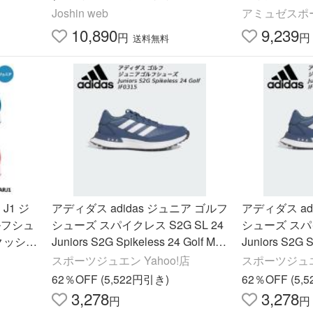
返品種別A
RJ1(21y2m)
Joshin web
アミュゼスポ
10,890
9,239
円
円
送料無料
J1 ジ
アディダス adidas ジュニア ゴルフ
アディダス ad
ルフシュ
シューズ スパイクレス S2G SL 24
シューズ スパイ
クッショ
Juniors S2G Spikeless 24 Golf MD
Juniors S2G S
ARJ1
K96 IF0315
K96 IF0315
スポーツジュエン Yahoo!店
スポーツジュ
62％OFF (5,522円引き)
62％OFF (5,
3,278
3,278
円
円