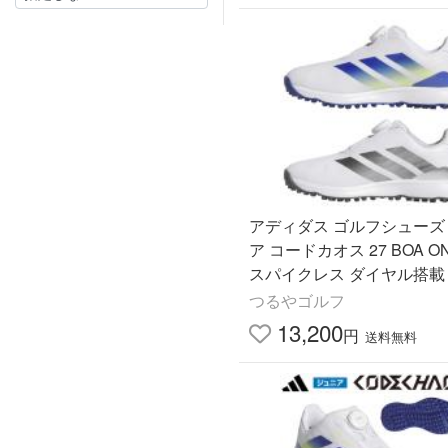
アディダス ゴルフシューズ
ア コードカオス 27 BOA O
スパイクレス ダイヤル搭載 
E相当 CODECHAOS 202
つるやゴルフ
ル
13,200
円
送料無料