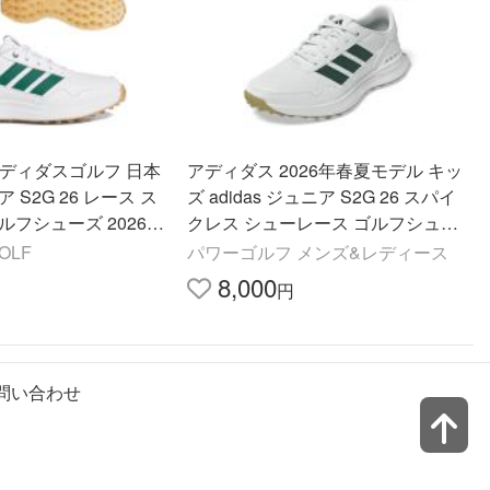
lf アディダスゴルフ 日本
アディダス 2026年春夏モデル キッ
 S2G 26 レース ス
ズ adidas ジュニア S2G 26 スパイ
ルフシューズ 2026新
クレス シューレース ゴルフシュー
7 」
ズ 2E相当 OPJ97 【26SS】
GOLF
パワーゴルフ メンズ&レディース
8,000
円
問い合わせ