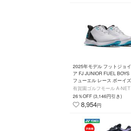
2025年モデル フットジョイ
ア FJ JUNIOR FUEL BOYS 
フューエル レース ボーイズ
クレス ゴルフシューズ 450
有賀園ゴルフモール A-NET
イト/ブラック
26％OFF (3,146円引き)
8,954
円