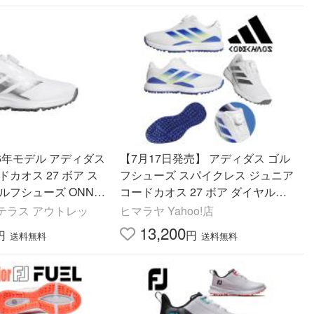
26年モデル アディダス
【7月17日発売】 アディダス ゴル
カオス 27 ボア ス
フシューズ スパイクレス ジュニア
ルフシューズ ONN4
コードカオス 27 ボア ダイヤル式
 ホワイト/アイアンメタリ
CODECHAOS 27 BOA ONN45
テラス アウトレッ
ヒマラヤ Yahoo!店
ーメタリック
【国内正規品】【2026年モデル】
13,200
円
円
送料無料
送料無料