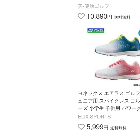
モデル
美-健康ゴルフ
10,890
円
送料無料
ヨネックス エアラス ゴルフ 
ュニア用 スパイクレス ゴ
ーズ 小学生 子供用 パワー
ン 21〜23cm YONEX SHG-
ELIX SPORTS
送料無料 あす楽 あすつく
5,999
円
送料無料