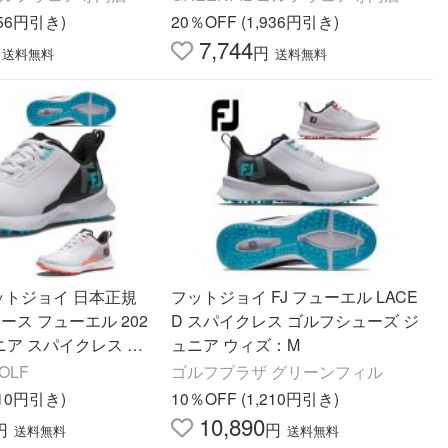
156円引き)
20％OFF (1,936円引き)
7,744
円
送料無料
送料無料
フットジョイ 日本正規
フットジョイ FJ フューエル LACE
 レース フューエル 202
D スパイクレス ゴルフシューズ ジ
ニア スパイクレス ゴ
ュニア ウィズ：M
【
GOLF
ゴルフプラザ グリーンフィル
210円引き)
10％OFF (1,210円引き)
10,890
円
円
送料無料
送料無料