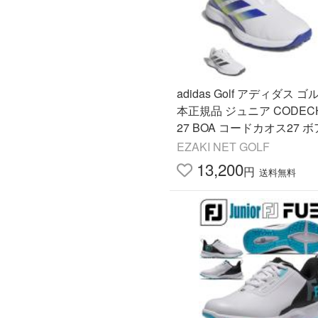
adidas Golf アディダス ゴ
本正規品 ジュニア CODEC
27 BOA コードカオス27 ボ
イクレス ゴルフシューズ 「 
EZAKI NET GOLF
5 」
13,200
円
送料無料