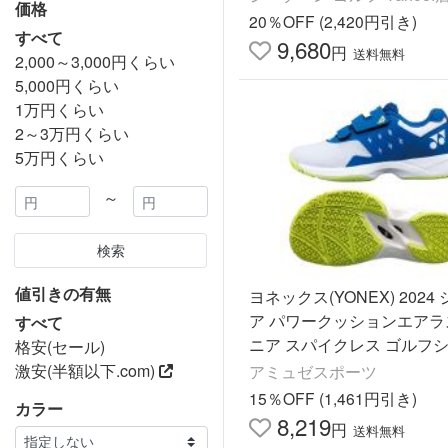
価格
20％OFF (2,420円引き)
すべて
9,680
円
送料無料
2,000～3,000円くらい
5,000円くらい
1万円くらい
2～3万円くらい
5万円くらい
～
検索
値引きの有無
ヨネックス(YONEX) 2024
ア パワークッションエアラ
すべて
ニア スパイクレス ゴルフ
格安(セール)
SHGAR2JR-207 ホワイト
激安(半額以下.com)
アミュゼスポーツ
15％OFF (1,461円引き)
カラー
8,219
円
送料無料