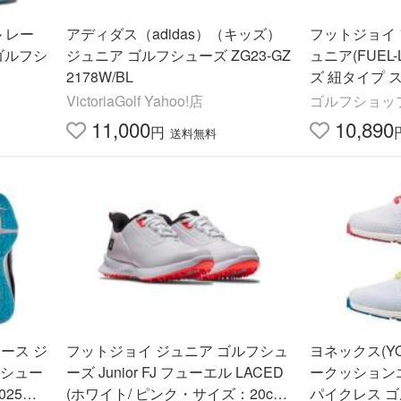
 レー
アディダス（adidas）（キッズ）
フットジョイ 
ゴルフシ
ジュニア ゴルフシューズ ZG23-GZ
ュニア(FUEL-
2178W/BL
ズ 紐タイプ ス
モデル
VictoriaGolf Yahoo!店
ゴルフショップ
11,000
10,890
円
送料無料
ース ジ
フットジョイ ジュニア ゴルフシュ
ヨネックス(YO
ルフシュー
ーズ Junior FJ フューエル LACED
ークッションエ
025年
(ホワイト/ ピンク・サイズ：20cm)
パイクレス ゴ