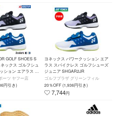
OR GOLF SHOES S
ヨネックス パワークッション エア
/ ヨネックス ゴルフシュ
ラス スパイクレス ゴルフシューズ
ッション エアラス ジ
ジュニア SHGAR2JR
全2色 ジュニア用 19c
ポーツ ヤフー店
ゴルフプラザ グリーンフィル
cm マジックテープ
936円引き)
20％OFF (1,936円引き)
7,744
円