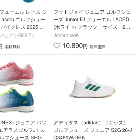
フューエル レース ジ
フットジョイ ジュニア ゴルフシュ
Laced) ゴルフシュー
ーズ Junior FJ フューエル LACED
パイクレス 2025年
(ホワイト/ ブラック・サイズ：20c
m) 返品種別A
セブンGOLF7
Joshin web
10,890
円
円
送料無料
送料無料
NEX) ジュニア パワ
アディダス（adidas）（キッズ）
アラスゴルフJ1 ス
ゴルフシューズ ジュニア S2G 26-J
ルフシューズ SHG-A
Q3460W/GRN