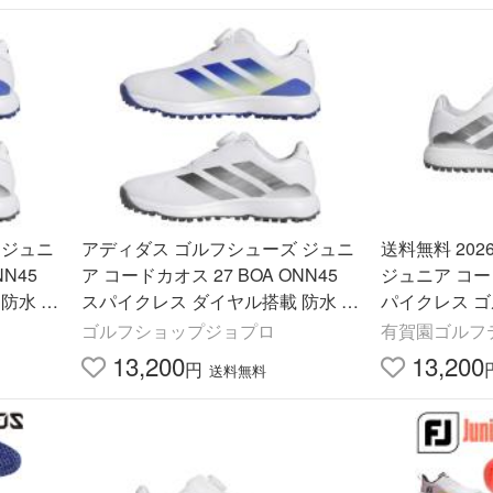
 ジュニ
アディダス ゴルフシューズ ジュニ
送料無料 20
NN45
ア コードカオス 27 BOA ONN45
ジュニア コード
防水 2
スパイクレス ダイヤル搭載 防水 2
パイクレス ゴ
7年モデ
E相当 2027年モデル
5 KI5747
ゴルフショップジョプロ
有賀園ゴルフ
ック/シルバ
13,200
13,200
円
送料無料