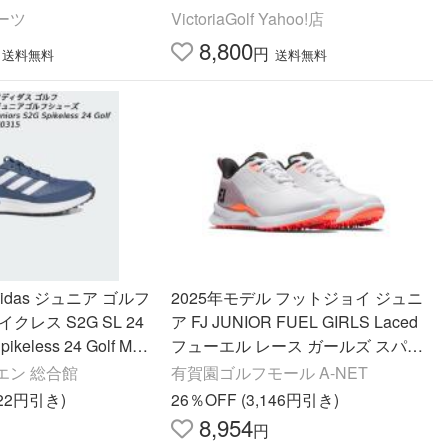
ーツ
VictoriaGolf Yahoo!店
8,800
円
送料無料
送料無料
idas ジュニア ゴルフ
2025年モデル フットジョイ ジュニ
クレス S2G SL 24
ア FJ JUNIOR FUEL GIRLS Laced
pikeless 24 Golf MD
フューエル レース ガールズ スパイ
クレス ゴルフシューズ 48213 ホワ
エン 総合館
有賀園ゴルフモール A-NET
イト/ピンク
522円引き)
26％OFF (3,146円引き)
8,954
円