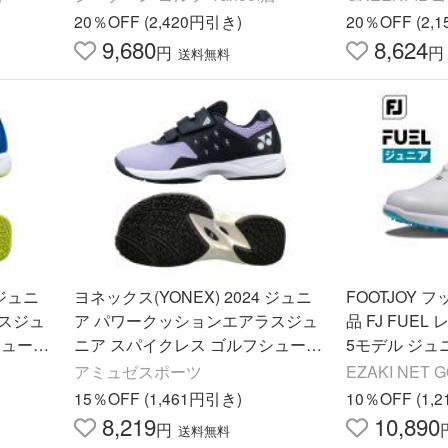
20％OFF (2,420円引き)
20％OFF (2,
9,680
8,624
円
円
送料無料
 ジュニ
ヨネックス(YONEX) 2024 ジュニ
FOOTJOY 
スジュ
ア パワークッションエアラスジュ
品 FJ FUEL
シューズ
ニア スパイクレス ゴルフシューズ
5モデル ジュ
×ブルー
SHGAR2JR-537 ブラック×パープ
ルフシューズ 
アミュゼスポーツ
EZAKI NET 
ル
15％OFF (1,461円引き)
10％OFF (1,
8,219
10,890
円
送料無料