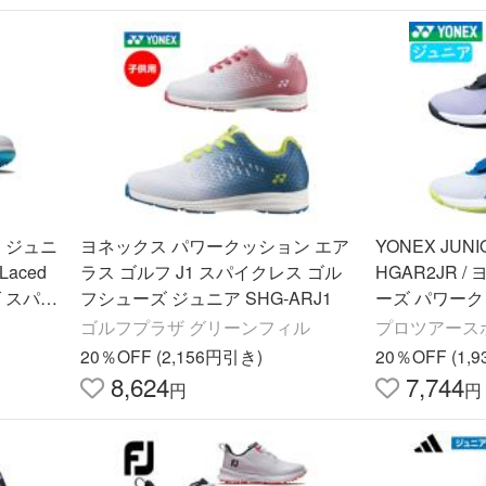
 ジュニ
ヨネックス パワークッション エア
YONEX JUNI
Laced
ラス ゴルフ J1 スパイクレス ゴル
HGAR2JR 
 スパイ
フシューズ ジュニア SHG-ARJ1
ーズ パワーク
42 ホワ
ュニア 2024 
ゴルフプラザ グリーンフィル
プロツアース
m 20cm 21
20％OFF (2,156円引き)
20％OFF (1,
8,624
7,744
円
円