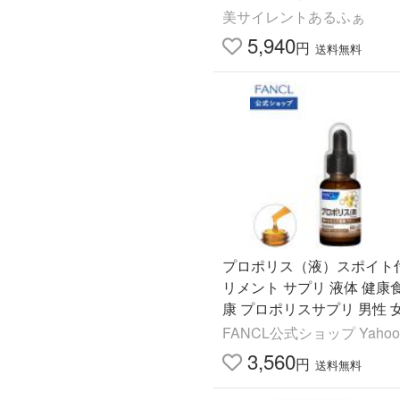
美サイレントあるふぁ
5,940
円
送料無料
プロポリス（液）スポイト付
リメント サプリ 液体 健康
康 プロポリスサプリ 男性 
ツバチ 蜜蜂 ファンケル FAN
FANCL公式ショップ Yahoo
式
3,560
円
送料無料