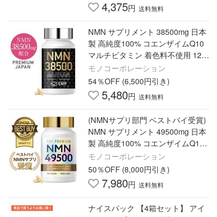
4,375
円
送料無料
NMN サプリメント 38500mg 日本
製 高純度100% コエンザイムQ10
マルチビタミン 着色料不使用 120
日分
モノコーポレーション
54％OFF (6,500円引き)
5,480
円
送料無料
(NMNサプリ部門 ベストバイ受賞)
NMN サプリメント 49500mg 日本
製 高純度100% コエンザイムQ10
乳酸菌エキス ビオチン マルチビタ
モノコーポレーション
ミン GMP認定商品 150日分
50％OFF (8,000円引き)
7,980
円
送料無料
ナイスパック 【4箱セット】 アイ