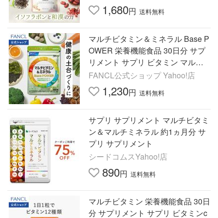
1,680
円
送料無料
マルチビタミン＆ミネラル Base P
OWER 栄養機能食品 30日分 サプ
リメント サプリ ビタミン マルチ
ミネラル ファンケル FANCL 公式
FANCL公式ショップ Yahoo!店
1,230
円
送料無料
サプリ サプリメント マルチビタミ
ン＆マルチミネラル 約1ヵ月分 サ
プリ サプリメント
シードコムスYahoo!店
890
円
送料無料
マルチビタミン 栄養機能食品 30日
分 サプリメント サプリ ビタミンc