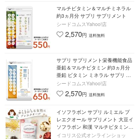
マルチビタミン＆マルチミネラル
約3ヵ月分 サプリ サプリメント
シードコムスYahoo!店
2,570
円
送料無料
サプリ サプリメント栄養機能食品
亜鉛＆マルチビタミン 約3ヵ月分
亜鉛 ビタミン ミネラル サプリ サ
プリメント
シードコムスYahoo!店
2,570
円
送料無料
イソフラボン サプリ ルミエル プ
レエクオール サプリメント 大豆イ
ソフラボン 和漢 マルチビタミン
女性のゆらぎ 30日分 爆買
イコリス公式オンラインショッ