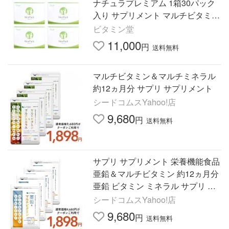
ナチュラプレミアム 1箱30パック
入り サプリメント マルチビタミン
&ミネラル ビタミン ミネラル コエ
ビタミン堂
ンザイムQ10
11,000
円
送料無料
マルチビタミン＆マルチミネラル
約12ヵ月分 サプリ サプリメント
シードコムスYahoo!店
9,680
円
送料無料
サプリ サプリメント 栄養機能食品
亜鉛＆マルチビタミン 約12ヵ月分
亜鉛 ビタミン ミネラル サプリ サ
プリメント
シードコムスYahoo!店
9,680
円
送料無料