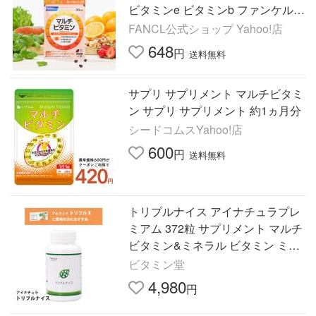
ビタミンe ビタミンb ファンケル F
ANCL 公式
FANCL公式ショップ Yahoo!店
648
円
送料無料
サプリ サプリメント マルチビタミ
ン サプリ サプリメント 約1ヵ月分
シードコムスYahoo!店
600
円
送料無料
トリプルナイス アイナチュラプレ
ミアム 372粒 サプリメント マルチ
ビタミン&ミネラル ビタミン ミネ
ラル ファイトケミカル 活性酸素
ビタミン堂
野菜不足
4,980
円