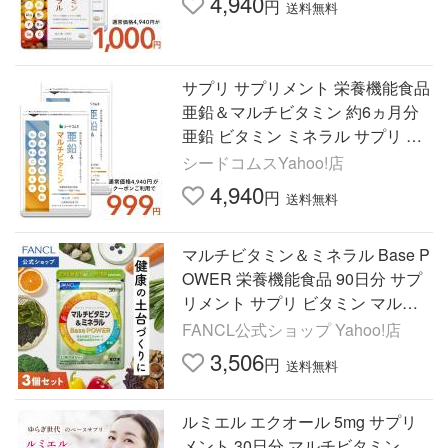
4,940
円
送料無料
サプリ サプリメント 栄養機能食品
亜鉛＆マルチビタミン 約6ヵ月分
亜鉛 ビタミン ミネラル サプリ サ
プリメント
シードコムスYahoo!店
4,940
円
送料無料
マルチビタミン＆ミネラル Base P
OWER 栄養機能食品 90日分 サプ
リメント サプリ ビタミン マルチ
ミネラル 健康食品ファンケル FAN
FANCL公式ショップ Yahoo!店
CL 公式
3,506
円
送料無料
ルミエル エクオール 5mg サプリ
メント 30日分 マルチビタミン