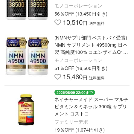
セット(240日分)
モノコーポレーション
56％OFF (13,450円引き)
10,510
円
送料無料
(NMNサプリ部門 ベストバイ受賞)
NMN サプリメント 49500mg 日本
製 高純度100% コエンザイムQ10
乳酸菌エキス ビオチン マルチビタ
モノコーポレーション
ミン 2本セット(300日分)
51％OFF (16,500円引き)
15,460
円
送料無料
2026/08/09 22:00まで
ネイチャーメイド スーパー マルチ
ビタミン＆ミネラル 300粒 サプリ
メント コストコ
ファミリーデポ
19％OFF (1,074円引き)