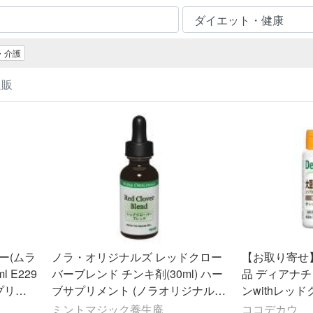
・介護
通販
バー(ムラ
ノラ・オリジナルズ レッドクロー
【お取り寄せ
 E229
バーブレンド チンキ剤(30ml) ハー
品 ディアナ
プリメ
ブサプリメント (ノラオリジナル
ンwithレッ
度かかり
ズ) n229
ント 健康食品
ミントマジック養生庵
ココデカウ