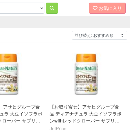
お気に入り
】アサヒグループ食
【お取り寄せ】アサヒグループ食
チュラ 大豆イソフラボ
品 ディアナチュラ 大豆イソフラボ
ドクローバー サプリメ
ンwithレッドクローバー サプリメ
ント 健康食品
JetPrice