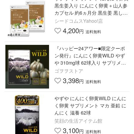
黒生姜入り にんにく卵黄＋山人参
カプセル 約6ヵ月分 黒生姜 黒しょ
うが
シードコムスYahoo!店
4,200
円
送料無料
『ハッピー24アワー■限定クーポ
ン発行』にんにく卵黄WILD やず
や 310mg球 62球入り サプリメン
ト にんにく卵黄 にんにく 健康
ゴヲヲストア
3,398
円
送料無料
やずや にんにく卵黄WILD にんに
く卵黄 サプリメント マカ 亜鉛 に
んにく 滋養 62球
笑顔の生活アイテム館
3,100
円
送料無料