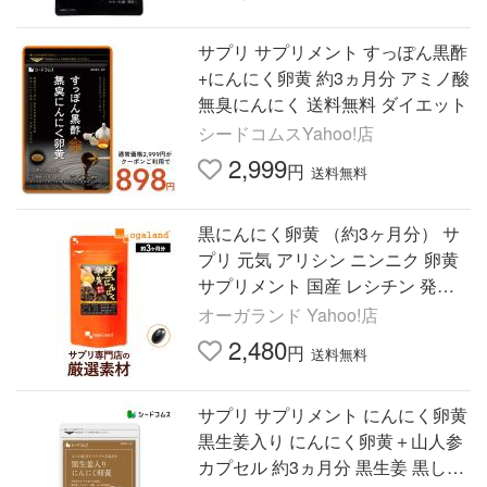
サプリ サプリメント すっぽん黒酢
+にんにく卵黄 約3ヵ月分 アミノ酸
無臭にんにく 送料無料 ダイエット
シードコムスYahoo!店
2,999
円
送料無料
黒にんにく卵黄 （約3ヶ月分） サ
プリ 元気 アリシン ニンニク 卵黄
サプリメント 国産 レシチン 発酵
青森 EPA ビタミン ポイント利用
オーガランド Yahoo!店
2,480
円
送料無料
サプリ サプリメント にんにく卵黄
黒生姜入り にんにく卵黄＋山人参
カプセル 約3ヵ月分 黒生姜 黒しょ