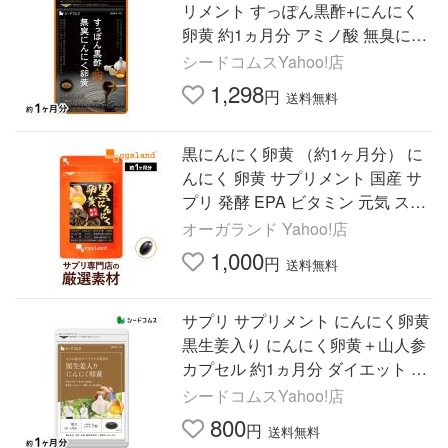
リメント すっぽん黒酢+にんにく
卵黄 約1ヵ月分 アミノ酸 無臭にん
にく 送料無料 ダイエット
シードコムスYahoo!店
1,298
円
送料無料
黒にんにく卵黄 （約1ヶ月分） に
んにく 卵黄 サプリメント 国産 サ
プリ 発酵 EPA ビタミン 元気 スタ
ミナアリシン ダイエット ポイント
オーガランド Yahoo!店
利用
1,000
円
送料無料
サプリ サプリメント にんにく卵黄
黒生姜入り にんにく卵黄＋山人参
カプセル 約1ヵ月分 ダイエット 黒
生姜 黒しょうが
シードコムスYahoo!店
800
円
送料無料